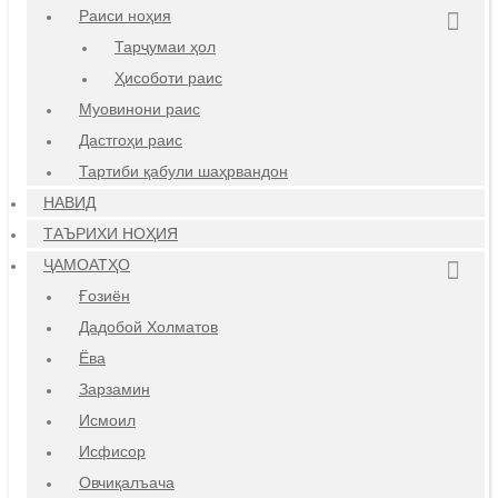
Раиси ноҳия
Тарҷумаи ҳол
Ҳисоботи раис
Муовинони раис
Дастгоҳи раис
Тартиби қабули шаҳрвандон
НАВИД
ТАЪРИХИ НОҲИЯ
ҶАМОАТҲО
Ғозиён
Дадобой Холматов
Ёва
Зарзамин
Исмоил
Исфисор
Овчиқалъача