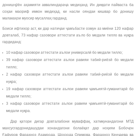
донишҷӯён аҳамияти аввалиндараҷа медиҳанд. Ин диққати пайваста ба
соҳаи маориф имкон медиҳад, ки насли ояндаи кишвар бо донишу
малакаҳои муосир мусаллаҳ гарданд.
Боиси ифтихор аст, ки дар натиҷаи ҷамъбасти озмун аз миёни 120 нафар
довталаб, 73 нафар сазовори аттестати аъло бо медали тилло ва нуқра
гардиданд:
10 нафар сазовори аттестати аълои универсалӣ бо медали тилло;
39 нафар сазовори аттестати аълои равияи табиӣ-риёзӣ бо медали
тилло;
2 нафар сазовори аттестати аълои равияи табиӣ-риёзӣ бо медали
нуқра;
19 нафар сазовори аттестати аълои равияи ҷамъиятӣ-гуманитарӣ бо
медали тилло;
3 нафар сазовори аттестати аълои равияи ҷамъиятӣ-гуманитарӣ бо
медали нуқра.
Дар қатори дигар довталабони муваффақ, хатмкунандагони МТД
махсусгардонидашудаи хонандагони болаёқат дар ноҳияи Бобоҷон
Ғафуров Фараҳноз Азамзода, Шоҳзода Олимова, Фараҳноз Кенҷаева ва