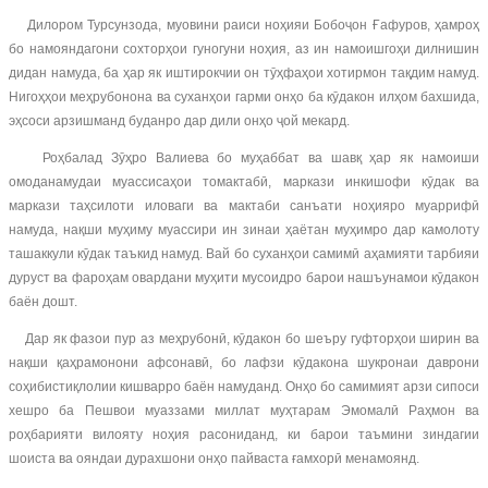
Дилором Турсунзода, муовини раиси ноҳияи Бобоҷон Ғафуров, ҳамроҳ
бо намояндагони сохторҳои гуногуни ноҳия, аз ин намоишгоҳи дилнишин
дидан намуда, ба ҳар як иштирокчии он тӯҳфаҳои хотирмон тақдим намуд.
Нигоҳҳои меҳрубонона ва суханҳои гарми онҳо ба кӯдакон илҳом бахшида,
эҳсоси арзишманд буданро дар дили онҳо ҷой мекард.
Роҳбалад Зӯҳро Валиева бо муҳаббат ва шавқ ҳар як намоиши
омоданамудаи муассисаҳои томактабӣ, маркази инкишофи кӯдак ва
маркази таҳсилоти иловаги ва мактаби санъати ноҳияро муаррифӣ
намуда, нақши муҳиму муассири ин зинаи ҳаётан муҳимро дар камолоту
ташаккули кӯдак таъкид намуд. Вай бо суханҳои самимӣ аҳамияти тарбияи
дуруст ва фароҳам овардани муҳити мусоидро барои нашъунамои кӯдакон
баён дошт.
Дар як фазои пур аз меҳрубонӣ, кӯдакон бо шеъру гуфторҳои ширин ва
нақши қаҳрамонони афсонавӣ, бо лафзи кӯдакона шукронаи даврони
соҳибистиқлолии кишварро баён намуданд. Онҳо бо самимият арзи сипоси
хешро ба Пешвои муаззами миллат муҳтарам Эмомалӣ Раҳмон ва
роҳбарияти вилояту ноҳия расониданд, ки барои таъмини зиндагии
шоиста ва ояндаи дурахшони онҳо пайваста ғамхорӣ менамоянд.