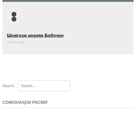
Шомгоҳи ноҳияи Бобоҷон
5 years ago
Search ...
СОМОНАҲОИ РАСМӢ