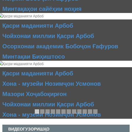
Минтақаҳои сайёҳии ноҳия
Қасри маданияти Арбоб
Чойхонаи миллии Қасри Арбоб
Осорхонаи академик Бобоҷон Ғафуров
Минтақаи Биҳиштосо
Қасри маданияти Арбоб
Хона - музейи Нозимҷон Усмонов
Мазори Хоҷабоқирғон
Чойхонаи миллии Қасри Арбоб
Хона - музейи Нозимҷон Усмонов
ВИДЕОГУЗОРИШҲО