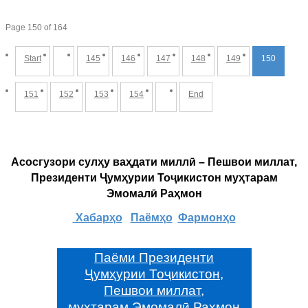
Page 150 of 164
Start
145
146
147
148
149
150
151
152
153
154
End
Асосгузори сулҳу ваҳдати миллӣ – Пешвои миллат,
Президенти Ҷумҳурии Тоҷикистон муҳтарам
Эмомалӣ Раҳмон
Хабарҳо
Паёмҳо
Фармонҳо
Паёми Президенти
Ҷумҳурии Тоҷикистон,
Пешвои миллат,
муҳтарам Эмомалӣ Раҳмон