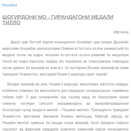
Prev
Next
ШОГИРДОНИ МО - ГИРАНДАГОНИ МЕДАЛИ
ТИЛЛО
Ифтихор
Дирӯз дар Литсей барои хонандагони болаёқат дар шаҳри Душанбе
маросими бошукӯҳи ҷоизасупории Озмуни аттестати аълои универсалӣ бо
медали тилло ва нуқра, инчунин аттестати аълои равиявӣ бо медалҳои
тилло ва нуқра баргузор гардид. Ин чорабинӣ, ки таҷассумгари таваҷҷуҳи
хосаи давлат ба маориф ва илм аст, бо иштироки Вазири маориф ва илми
Ҷумҳурии Тоҷикистон, муҳтарам Раҳим Саидзода сурат гирифт.
Вазири маориф ва илм, Раҳим Саидзода, маросимро ифтитоҳ намуда,
ғолибони озмунро ба муносибати дастовардҳои назаррасашон самимона
табрик гуфт. Ӯ дар суханронии худ таъкид кард, ки баргузории чунин
озмунҳо натиҷаи сиёсати хирадмандона ва маорифпарваронаи
Асосгузори сулҳу ваҳдати миллӣ – Пешвои миллат, Президенти Ҷумҳурии
Тоҷикистон муҳтарам Эмомалӣ Раҳмон мебошад. Мавсуф афзуд, ки
Пешвои миллат ҳамеша ба рушди соҳаи маориф, боло бурдани сифати
таҳсилот ва фароҳам овардани шароити замонавӣ барои хонандагону