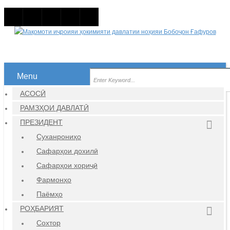
Menu
АСОСӢ
РАМЗҲОИ ДАВЛАТӢ
ПРЕЗИДЕНТ
Суханрониҳо
Сафарҳои дохилӣ
Сафарҳои хориҷӣ
Фармонҳо
Паёмҳо
РОҲБАРИЯТ
Сохтор