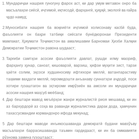
Мундариҷаи нашрия гуногуну фарох аст, ки дар умум метавон онро ба
масъалаҳои сиёсӣ, иҷтимоӣ, иқтисодӣ, фарҳангӣ, ҳуқуқӣ, экологӣ ва ғайра
ҷудо намуд;
2.Муносибати нашрия ба воқеиёти иҷтимоӣ холисонаву касбӣ буда,
фаъолияти он баҳри татбиқи сиёсати бунёдкоронаи Президенти
мамлакат, Ҳукумати Тоҷикистон ва амалишавии Барномаи Ҳизби Халқии
Демократии Тоҷикистон равона шудааст;
Тарғиби самтҳои асосии фаъолияти давлат, рушди илму маориф,
фарҳангу ҳунар, саноат, кишоварзӣ, варзиш, ҳифзи муҳити зист, тарзи
ҳаёти солим, эҳсоси худшиносиву ифтихори миллӣ, ватанпарастиву
таҳкими ваҳдати миллӣ, гиромидошти анъанаву суннатҳои аҷдодӣ, поси
хотири гузаштагон ва эҳтироми имрўзиён ва амсоли ин мундариҷаи
асосии нашрия маҳсуб меёбанд;
Дар бештари мавод меъёрҳои жанри журналистӣ риоя мешавад, ки ин
аз бархурдорӣ аз соҳа ва раванди журналистика дарак дода, ҳамчунин
тахассусмандии кормандонро ифода мекунад;
5 Дар бештари маводи инъикосшаванда демократӣ будани мавзўъву
масъалаҳои баррасишаванда таъмин гардидааст, ки ин ба оммавияти
рўзнома замина гузоштааст;