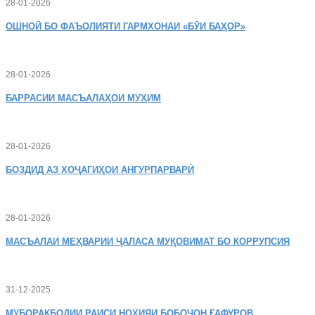
28-01-2026
ОШНОӢ
БО ФАЪОЛИЯТИ ГАРМХОНАИ «БӮИ БАҲОР»
28-01-2026
БАРРАСИИ МАСЪАЛАҲОИ МУҲИМ
28-01-2026
БОЗДИД
АЗ ХОҶАГИҲОИ АНГУРПАРВАРӢ
28-01-2026
МАСЪАЛАИ
МЕҲВАРИИ ҶАЛАСА МУҚОВИМАТ БО КОРРУПСИЯ
31-12-2025
МУБОРАКБОДИИ
РАИСИ НОҲИЯИ БОБОҶОН ҒАФУРОВ