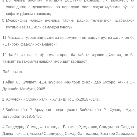
Бо ҷомеа робитаи мустақим доштани рўзнома. Ин имконест, ки
хонандагон андешаҳояшонро перомуни масъалаҳои мубрами рўз ва
сифати рўзнома нависанд;
Муаррифии маводи рўзнома тариқи радио, телевизион, шабакаҳои
иҷтимоӣ ва ташкили озмунҳои гуногун;
11 Масъала гузоштани рўзнома перомуни ягон мавзўи рўз ва ҳалли он бо
иштироки фаъоли хонандагон;
12.Ҷалби се насли рўзноманигорон ба ҳайати эҷодии рўзнома, ки ба
тақвият ва такомули нашрия мусоидат кардааст.
Пайнавишт:
1.Айнӣ С. Куллиёт. Ҷ.14.Таърихи инқилоби фикрӣ дар Бухоро. /Айнӣ С.-
Душанбе: Матбуот, 2005.
Армуғони «Сухани халқ» - Хуҷанд: Ношир,2018.-614с.
3.Бобоҷониён Р. Армуғони ганҷи сухан./ Бобоҷониён Р.- Хуҷанд: Нури
маърифат, 2018.-575с.
4.Саидмурод Самад Фаттоҳзода, Бахтиёр Ҳамдамов, Саидумрон Саидов.
Давлат, сиёсат, ҷомеа./ Саидмурод Самад Фаттоҳзода, Бахтиёр Ҳамдамов,