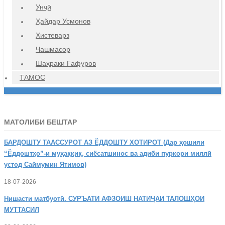
Унҷӣ
Ҳайдар Усмонов
Хистеварз
Чашмасор
Шаҳраки Ғафуров
ТАМОС
МАТОЛИБИ БЕШТАР
БАРДОШТУ
ТААССУРОТ АЗ ЁДДОШТУ ХОТИРОТ (Дар ҳошияи
“Ёддоштҳо”-и муҳаққиқ, сиёсатшинос ва адиби пуркори миллӣ
устод Саймумин Ятимов)
18-07-2026
Нишасти
матбуотӣ. СУРЪАТИ АФЗОИШ НАТИҶАИ ТАЛОШҲОИ
МУТТАСИЛ