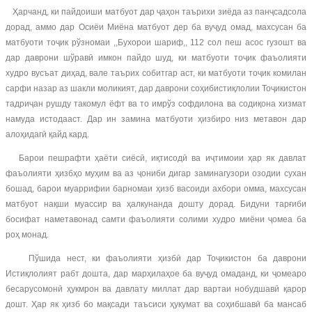
Ҳарчанд, ки пайдоиши матбуот дар ҷаҳон таърихи зиёда аз панҷсадсола
дорад, аммо дар Осиёи Миёна матбуот дер ба вуҷуд омад, махсусан ба
матбуоти тоҷик рўзномаи ,,Бухорои шариф,, 112 сол пеш асос гузошт ва
дар даврони шўравӣ имкон пайдо шуд, ки матбуоти тоҷик фаъолияти
худро вусъат диҳад, вале таърих собитгар аст, ки матбуоти тоҷик комилан
сарфи назар аз шакли моликият, дар даврони соҳибистиқлолии Тоҷикистон
тадриҷан рушду такомул ёфт ва то имрўз софдилона ва содиқона хизмат
намуда истодааст. Дар ин замина матбуоти ҳизбиро низ метавон дар
алоҳидагӣ қайд кард.
Барои пешрафти ҳаёти сиёсӣ, иқтисодӣ ва иҷтимоии ҳар як давлат
фаъолияти ҳизбҳо муҳим ва аз ҷониби дигар заминагузори озодии сухан
бошад, барои муаррифии барномаи ҳизб васоиди ахбори омма, махсусан
матбуот нақши муассир ва ҳалкунанда дошту дорад. Бидуни тарғиби
босифат наметавонад самти фаъолияти солими худро миёни ҷомеа ба
роҳ монад.
Пўшида нест, ки фаъолияти ҳизбӣ дар Тоҷикистон ба даврони
Истиқлолият рабт дошта, дар марҳилаҳое ба вуҷуд омаданд, ки ҷомеаро
бесарусомонӣ ҳукмрон ва давлату миллат дар вартаи нобудшавӣ қарор
дошт. Ҳар як ҳизб бо мақсади таъсиси ҳукумат ва соҳибшавӣ ба мансаб