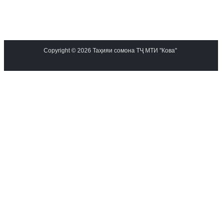
Copyright © 2026 Таҳияи сомона ТҶ МТИ "Кова"