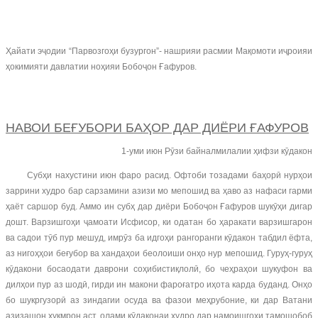
Ҳайати эҷодии “Парвозгоҳи бузургон”- нашрияи расмии Мақомоти иҷроияи
ҳокимияти давлатии ноҳияи Бобоҷон Ғафуров.
НАВОИ БЕҒУБОРИ БАҲОР ДАР ДИЁРИ ҒАФУРОВ
1-уми июн Рӯзи байналмилалии ҳифзи кӯдакон
Субҳи нахустини июн фаро расид. Офтоби тозадами баҳорӣ нурҳои
заррини худро бар сарзамини азизи мо мепошид ва ҳаво аз нафаси гарми
ҳаёт саршор буд. Аммо ин субҳ дар диёри Бобоҷон Ғафуров шукӯҳи дигар
дошт. Варзишгоҳи ҷамоати Исфисор, ки одатан бо ҳаракати варзишгарон
ва садои тӯб пур мешуд, имрӯз ба идгоҳи рангоранги кӯдакон табдил ёфта,
аз нигоҳҳои беғубор ва хандаҳои беолоиши онҳо нур мепошид. Гуруҳ-гуруҳ
кӯдакони босаодати даврони соҳибистиқлолӣ, бо чеҳраҳои шукуфон ва
дилҳои пур аз шодӣ, гирди ин макони фароғатро иҳота карда буданд. Онҳо
бо шукргузорӣ аз зиндагии осуда ва фазои меҳрубоние, ки дар Ватани
азизашон ҳукмрон аст, олами кӯдаконаи худро дар намоишгоҳи тамошобоб