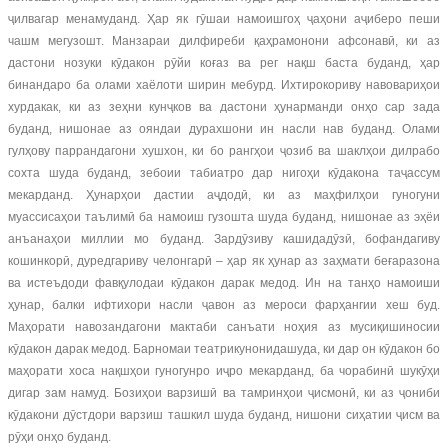
ҷилвагар менамуданд. Ҳар як гӯшаи намоишгоҳ ҷаҳони аҷиберо пеши
чашм мегузошт. Манзараи дилфиреби қаҳрамонони афсонавӣ, ки аз
дастони нозуки кӯдакон рӯйи коғаз ва рег нақш баста буданд, ҳар
бинандаро ба олами хаёлоти ширин мебурд. Ихтирокориву навовариҳои
хурдакак, ки аз зеҳни кунҷков ва дастони ҳунарманди онҳо сар зада
буданд, нишонае аз ояндаи дурахшони ин насли нав буданд. Олами
гулҳову паррандагони хушхон, ки бо рангҳои ҷозиб ва шаклҳои дилрабо
сохта шуда буданд, зебоии табиатро дар нигоҳи кӯдакона таҷассум
мекарданд. Ҳунарҳои дастии аҷдодӣ, ки аз маҳфилҳои гуногуни
муассисаҳои таълимӣ ба намоиш гузошта шуда буданд, нишонае аз эҳёи
анъанаҳои миллии мо буданд. Зардӯзиву кашидадӯзӣ, бофандагиву
кошинкорӣ, дуредгариву челонгарӣ – ҳар як ҳунар аз заҳмати беғаразона
ва истеъдоди фавқулодаи кӯдакон дарак медод. Ин на танҳо намоиши
ҳунар, балки ифтихори насли ҷавон аз мероси фарҳангии хеш буд.
Маҳорати навозандагони мактаби санъати ноҳия аз мусиқишиносии
кӯдакон дарак медод. Барномаи театрикунонидашуда, ки дар он кӯдакон бо
маҳорати хоса нақшҳои гуногунро иҷро мекарданд, ба чорабинӣ шукӯҳи
дигар зам намуд. Бозиҳои варзишӣ ва тамринҳои ҷисмонӣ, ки аз ҷониби
кӯдакони дӯстдори варзиш ташкил шуда буданд, нишони сиҳатии ҷисм ва
рӯҳи онҳо буданд.