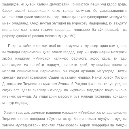
ҳадафҳое, ки Ҳизби Халқии Демократии Тоҷикистон пеши худ қарор дода,
барои амалӣ гардонидани онҳо талош мекунад, бо дарназардошти
манфиатҳои кулли ҷомеаи кишвар, ҳамаи қишрҳои гуногунранги мардум ба
миён омадаанд. Онҳо нуқтаи эътидол ва муросову мадороанд, ки ваҳдату
ягонагиро дар ҷомеа таъмин гардонда, кишварро ба сўи пешрафт ва
рифоҳу хушбахтӣ равона месозанд.»(4,с.60)
Паҳн ва табғили ғояҳои ҳизб яке аз муҳим ва муассиртарин самтҳоест,
ки ҳадафи барномавии ҳизб амалӣ гардад. Дар ин ҷода нақши матбуоти
ҳизбӣ нашрияи «Минбари халқ»-ро барҷаста эҳсос кард, ки дар
ғановандии маънавиёти мардум, шинохти ҳизб, муаррифии шоистаи
мароми оинномавию барномавии он саҳми арзанда мегузорад. Таҳти
сиёсати раъияпарваронаи Садри муаззами кишвар, Раиси Ҳизби Халқии
Демократии Тоҷикистон муҳтарм Эмомалӣ Раҳмон фаъолияти густурдаро
соҳиб аст. Ҳаёти сиёсиву иқтисодӣ ва иҷтимоии мардумро воқеъбинона
инъикос мекунад. Аз умдатарин масоили рўз маводи таҳлиливу хонданӣ
манзур медорад.
Ҳамин тавр дар заминаи нашрияи марказии «Минбари халқ» дар шимоли
Тоҷикистон низ нашрияи «Сухани халқ» ба фаъолият шурўъ намуд, ки
ҳамчун муқтадиртарин воситаи таъсиррасон барои муаррифӣ ва ғояҳои