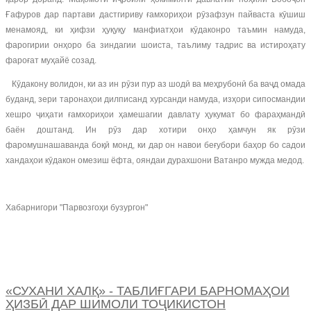
Ғафуров дар партави дастгириву ғамхориҳои рӯзафзун пайваста кӯшиш
менамояд, ки ҳифзи ҳуқуқу манфиатҳои кӯдаконро таъмин намуда,
фарогирии онҳоро ба зиндагии шоиста, таълиму тадрис ва истироҳату
фароғат муҳайё созад.
Кӯдакону волидон, ки аз ин рӯзи пур аз шодӣ ва меҳрубонӣ ба ваҷд омада
буданд, зери таронаҳои дилписанд хурсанди намуда, изҳори сипосмандии
хешро ҷиҳати ғамхориҳои ҳамешагии давлату ҳукумат бо фараҳмандӣ
баён доштанд. Ин рӯз дар хотири онҳо ҳамчун як рӯзи
фаромушнашаванда боқӣ монд, ки дар он навои беғубори баҳор бо садои
хандаҳои кӯдакон омезиш ёфта, ояндаи дурахшони Ватанро мужда медод.
Хабарнигори "Парвозгоҳи бузургон"
«СУХАНИ ХАЛҚ» - ТАБЛИҒГАРИ БАРНОМАҲОИ
ҲИЗБӢ ДАР ШИМОЛИ ТОҶИКИСТОН