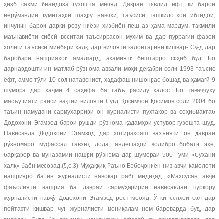
ҳизб саҳми беандоза гузошта меояд. Даврае тавлид ёфт, ки барои
нерўмандии кумитаҳои шаҳру навоҳӣ, таъсиси ташкилотҳои ибтидоӣ,
инчунин барои дарки розу ниёзи ҳизбиён пеш аз ҳама мардум, такмили
маънавиёти сиёсӣ воситаи таъсиррасон муҳим ва дар пуррагии фазои
холигӣ таъсиси минбари халқ, дар вилояти калонтарини кишвар- Суғд дар
баробари нашрияҳои амалкард, аҳамияти бештарро соҳиб буд. Бо
дарнардошти ин матлаб рўзнома аввали моҳи декабри соли 1993 таъсис
ёфт, аммо тўли 10 сол натавонист, ҳадафаш нишонрас бошад ва ҳамагӣ 9
шумора дар ҳаҷми 4 саҳифа ба табъ расиду халос. Бо таваҷҷуҳу
масъулияти раиси вақтии вилояти Суғд Қосимҷон Қосимов соли 2004 бо
таъин намудани сармуҳаррири он журналисти пухтакор ва соҳибмактаб
Додохони Эгамзод барои рушди рўзнома қадамҳои устувор гузошта шуд.
Нависанда Додохони Эгамзод дар хотираҳояш вазъияти он давраи
рўзномаро муфассал тавзеҳ дода, андешаҳои ҷолибро бобати эҳё,
барқарор ва муназамии нашри рўзнома дар шумораи 500 –уми «Сухани
халқ» баён месозад.(5,с.3) Муҳаққиқ Раъно Бобоҷониён низ авҷи камолоти
нашрияро ба ин журналисти навовар рабт медиҳад: «Махсусан, авҷи
фаъолияти нашрия ба давраи сармуҳаририи нависандаи пуркору
журналисти навҷў Додохони Эгамзод рост меояд. Ў ки солҳои сол дар
пойтахти кишвар чун журналисти мониқалам ном бароварда буд, дар