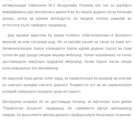
хатмкунандаи Гимназияи №2 Муздалифа Рӯзиева низ пас аз дарёфти
муваффақона дар имтиҳонҳои давлатӣ ва бо нишон додани сатҳи баланди
дониш, ахлоқ ва рӯҳияи ватандустӣ, бо медали тиллои равиявӣ ва
аттестати аъло сарфароз гардиданд.
Дар идомаи маросим ба ҳамаи ғолибон «Ифтихорнома»-и Вазорати
маориф ва илм супорида шуд. Ин эътирофи расмӣ на танҳо як рамз аст,
балкиангезандае барои хонандагон барои идома додани таҳсил ва саҳм
гузоштан дар рушди ояндаи кишвар мебошад. Чунин чорабиниҳо на танҳо
дастовардҳои имрӯзаро қадрдонӣ мекунанд, балки барои насли оянда
роҳи равшанеро боз менамоянд.
Ин маросим бори дигар собит кард, ки сармоягузорӣ ба маориф ва илм яке
аз самтҳои калидии сиёсати давлати Тоҷикистон аст ва ин сармоягузорӣ
аллакай самараҳои назаррас дода истодааст.
Шогирдони ноҳияро бо ин дастоварди баланд, ки ифтихори аҳли диёри
"Парвозгоҳи бузургон" гардиданд, бо самимияти афзун муборакбод
намуда, ба фаъолияти минбаъдаашон сарфарозиҳои беназирро хоҳонем!