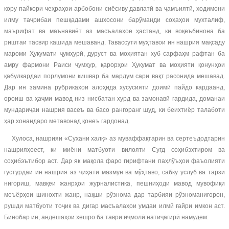
кору пайкори чеҳраҳои арбобони сиёсиву давлатӣ ва ҷамъиятӣ, ходимони
илму таҷрибаи пешқадами ашхосони барўманди соҳаҳои мухталиф,
маърифат ва маънавиёт аз масъалаҳое ҳастанд, ки воқеъбинона ба
риштаи тасвир кашида мешаванд. Тавассути муҳтавои ин нашрия мақсаду
мароми Ҳукумати ҷумҳурӣ, дуруст ва моҳиятан хуб сарфаҳм рафтан ба
амру фармони Раиси ҷумҳур, қарорҳои Ҳукумат ва моҳияти қонунҳои
қабулкардаи порлумони кишвар ба мардум сари вақт расонида мешавад.
Дар ин замина рубрикаҳои алоҳида хусусияти доимӣ пайдо кардаанд,
ороиш ва ҳаҷми мавод низ нисбатан хурд ва замонавӣ гардида, доманаи
мундариҷаи нашрия васеъ ва басо рангоранг шуд, ки беихтиёр талаботи
ҳар хонандаро метавонад қонеъ гардонад.
Хулоса, нашрияи «Сухани халқ» аз муваффақтарин ва сертеъдодтарин
нашрияҳоест, ки миёни матбуоти вилояти Суғд соҳибэҳтиром ва
соҳибэътибор аст. Дар як мақола фаро гирифтани паҳлўъҳои фаъолияти
густурдаи ин нашрия аз ҷиҳати мазмун ва мўҳтаво, сабку услуб ва тарзи
нигориш, мавқеи жанрҳои журналистика, пешниҳоди мавод мувофиқи
меъёрҳои шинохти жанр, нақши рўзнома дар тарбияи рўзноманигорон,
рушди матбуоти тоҷик ва дигар масъалаҳои умдаи илмӣ ғайри имкон аст.
Бинобар ин, андешаҳои хешро ба таври иҷмолӣ натиҷагирӣ намудем: