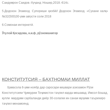
Саидумрон Саидов.-Хуҷанд: Ношир,2018.-614с.
5.Додохон Эгамзод. Супориши ҳизбӣ// Додохон Эгамзод. «Сухани халқ»
№32(500)30-уми августи соли 2018
6.Сомонаи интернетӣ.
Ўғулой Қосидова, н.и.ф, рўзноманигор
КОНСТИТУТСИЯ – БАХТНОМАИ МИЛЛАТ
Ҳамасола 6-уми ноябр дар саросари кишвари азизамон Рӯзи
Конститутсияи Ҷумҳурии Тоҷикистон таҷлил карда мешавад. Имсол бошад,
кулли мардуми сарбаланди диёр 30-солагии ин санаи муҳими таърихиро
таҷлил менамоянд.