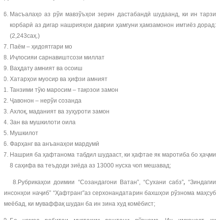
Масъалаҳо аз рўи мавзўъҳои зерин дастабандӣ шудаанд, ки ин тарзи
корбарӣ аз дигар нашрияҳои даврии ҳамгуни ҳамзамонон имтиёз дорад:
(2,243саҳ.)
Паём – ҳидоятгари мо
Иҷлосияи сарнавиштсози миллат
Ваҳдату амният ва осоиш
Хатарҳои муосир ва ҳифзи амният
Танзими тўю маросим – тақозои замон
Ҷавонон – нерўи созанда
Ахлоқ, маданият ва зуҳуроти замон
Зан ва мушкилоти оила
Мушкилот
Фарҳанг ва анъанаҳои мардумӣ
Нашрия ба ҳафтанома табдил шудааст, ки ҳафтае як маротиба бо ҳаҷми
8 саҳифа ва теъдоди зиёда аз 13000 нусха чоп мешавад;
8.Рубрикаҳои доимии “Созандагони Ватан”, “Сухани сабз”
,
“Зиндагии
инсонҳои наҷиб” “Ҳафтранг”аз серхонандатарин бахшҳои рўзнома маҳсуб
меёбад, ки муваффақ шудан ба ин зина худ комёбист;