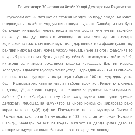
Ба ифтихори 30 - солагии Ҳизби Халқӣ Демократии Тоҷикистон
Мусаллам аст, ки матбуот аз эҳтиёҷи мардум ба вуҷуд омада, ба қонеъ
гардонидани талаботи мардум нигаронида шудааст. Бинобар ин матбуот
ба рушду инкишофи ҷомеа нақши муҳим дошта чун ҷузъи таркибии
фарҳангу тамаддун шинохта мешавад. Ва ҳамзамон чун инъикосгари
ҳодисаҳои таърих сарчашмаи мўътамад дар шинохти саҳфаҳои гузаштаву
рангини имрўзаи ҳаёти ҷомеа маҳсуб меёбад. Яъне аз оғози фаъолият то
инҷониб рисолати матбуоти даврӣ мутобиқ ба таҳаввулоти ҳаёти сиёсӣ,
иқтисодӣ ва иҷтимоӣ роҳандозӣ гардида истодааст. Дар ин маврид
Асосгузори адабиёти муосири тоҷик устод Садриддин Айнӣ яке аз симоҳои
шинохта ва машҳуртарини халқи тоҷик зиёда аз 100 сол муқаддам гуфта
буд: «Рўзномаи ҳар қавм ва миллат забони эшон аст. Қавме, ки рўзнома
надорад, гўё, ки забон надорад. Яъне қавми бе рўзнома мисли одами бе
забон» (1) ё «Матбуот чашму гўши халқ, муҳимтарин рукни ҷомеаи
демократӣ мебошад ва ҷамъиятро аз бисёр нокомиҳои зараровар раҳо
карда метавонад»(6) гуфтаи Президенти кишвар муҳтарам Эмомалӣ
Раҳмон дар суханронӣ ба муносибати 100 - солагии рўзномаи “Бухорои
шариф,, баёнгари он аст, ки воқеан матбуот ба дарди ҷомеа даво ва
афкори мардумро аз самте ба самте равона карда метавонад.