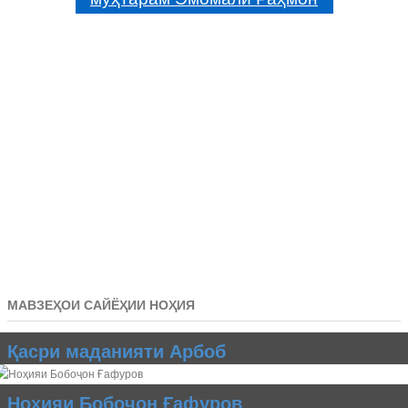
МАВЗЕҲОИ САЙЁҲИИ НОҲИЯ
Қасри маданияти Арбоб
Ноҳияи Бобоҷон Ғафуров