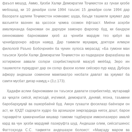
фаъол мешуд. Аммо, Ҳизби Халқи Демократии Тоҷикистон аз гунаи ҳизбе
мебошад, ки 10 декабри соли 1994 таъсис 15 декабри соли 1994 дар
Вазорати адлияи Тоҷикистон номнавис шуда, баъди ташкили ҳукумат дар
вазъияти вазнин ва ҳассоси ҷомеа созмон ёфтааст. Миёни азҳоби
амалкунанда барномаи он дархури замонро фарогир буд, ки бандҳои
оинномавию барномавии ҳизб аз ҷониби мардум тез қабул ва
ҷонибдоронро афзун намуд. Дар такмили муҳаққиқ, доктори илмҳои
филологӣ Раъно Бобоҷониён ба чунин хулоса мерасад: «Ба гумони ман
таъсиси Ҳизби Халқи Демократии Тоҷикистон аз падидаҳои фараҳбахш ва
хотирмони аввали солҳои соҳибистиқлолӣ маҳсуб меёбад. Зеро ин
ташкилоти пурқудрат дар он солҳо фазои холии сиёсиро пур кард. Дубора
афкору андешаи сокинони мамлакатро нисбати давлат ва ҳукумат ба
самти мусбат дигар намуд.» (3,с.173).
Ҳадафи аслии барномавии он таъсиси давлати соҳибихтиёр, мутараққӣ
аз ҷиҳати сиёсӣ, иқтисодӣ, иҷтимоӣ, демократӣ, дунявӣ, ягона, таъмини
баробарҳуқуқӣ ва ошкорбаёнӣ буд. Акнун гузашти фосилаҳо баёнгари он
аст, ки ҲХДТ садоқати худро ба арзишҳои зикргардида нигоҳ дошт, барои
тараққиёти ҳамаҷонибаи кишвар тамоми тадбирҳои имконпазирро амалӣ
кард ва чун ҳизби мардумӣ пазируфта шуд. Андешаи олим, сиёсатшинос
Фаттоҳзода С.С. тақвияти андешаҳои болоист: «Мақсаду маром ва