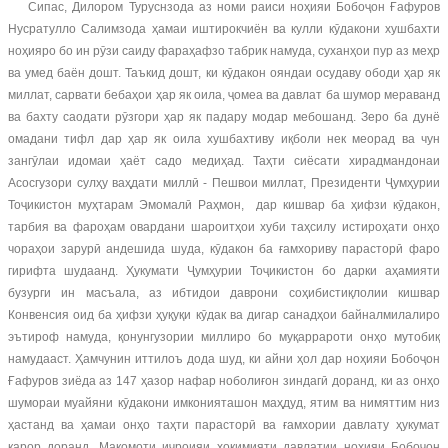
Сипас, Дилором Туруснзода аз номи раиси ноҳияи Бобоҷон Ғафуров
Нусратулло Салимзода ҳамаи иштирокчиён ва кулли кӯдакони хушбахти
ноҳияро бо ин рӯзи саиду фараҳафзо табрик намуда, суханҳои пур аз меҳр
ва умед баён дошт. Таъкид дошт, ки кӯдакон ояндаи осудаву ободи ҳар як
миллат, сарвати бебаҳои ҳар як оила, ҷомеа ва давлат ба шумор мераванд
ва бахту саодати рӯзгори ҳар як падару модар мебошанд. Зеро ба дунё
омадани тифл дар ҳар як оила хушбахтиву иқболи нек меорад ва чун
зангӯлаи идомаи ҳаёт садо медиҳад. Таҳти сиёсати хирадмандонаи
Асосгузори сулҳу ваҳдати миллӣ - Пешвои миллат, Президенти Ҷумҳурии
Тоҷикистон муҳтарам Эмомалӣ Раҳмон, дар кишвар ба ҳифзи кӯдакон,
тарбия ва фароҳам овардани шароитҳои хуби таҳсилу истироҳати онҳо
чораҳои зарурӣ андешида шуда, кӯдакон ба ғамхориву парасторӣ фаро
гирифта шудаанд. Ҳукумати Ҷумҳурии Тоҷикистон бо дарки аҳамияти
бузурги ин масъала, аз ибтидои даврони соҳибистиқлолии кишвар
Конвенсия оид ба ҳифзи ҳуқуқи кӯдак ва дигар санадҳои байналмилалиро
эътироф намуда, қонунгузории миллиро бо муқаррароти онҳо мутобиқ
намудааст. Ҳамчунин иттилоъ дода шуд, ки айни ҳол дар ноҳияи Бобоҷон
Ғафуров зиёда аз 147 ҳазор нафар ноболиғон зиндагӣ доранд, ки аз онҳо
шумораи муайяни кӯдакони имконияташон маҳдуд, ятим ва нимяттим низ
ҳастанд ва ҳамаи онҳо таҳти парасторӣ ва ғамхории давлату ҳукумат
қарор доранд. Мақомоти иҷроияи ҳокимияти давлатии ноҳияи Бобоҷон