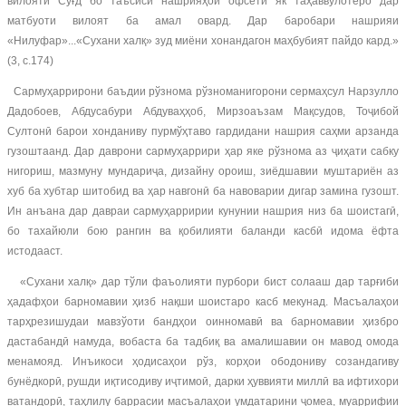
вилояти Суғд бо таъсиси нашрияҳои офсетӣ як таҳаввулотеро дар
матбуоти вилоят ба амал овард. Дар баробари нашрияи
«Нилуфар»...«Сухани халқ» зуд миёни хонандагон маҳбубият пайдо кард.»
(3, с.174)
Сармуҳаррирони баъдии рўзнома рўзноманигорони сермаҳсул Нарзулло
Дадобоев, Абдусабури Абдуваҳҳоб, Мирзоаъзам Мақсудов, Тоҷибой
Султонӣ барои хонданиву пурмўҳтаво гардидани нашрия саҳми арзанда
гузоштаанд. Дар даврони сармуҳаррири ҳар яке рўзнома аз ҷиҳати сабку
нигориш, мазмуну мундариҷа, дизайну ороиш, зиёдшавии муштариён аз
хуб ба хубтар шитобид ва ҳар навгонӣ ба навоварии дигар замина гузошт.
Ин анъана дар давраи сармуҳарририи кунунии нашрия низ ба шоистагӣ,
бо тахайюли бою рангин ва қобилияти баланди касбӣ идома ёфта
истодааст.
«Сухани халқ» дар тўли фаъолияти пурбори бист солааш дар тарғиби
ҳадафҳои барномавии ҳизб нақши шоистаро касб мекунад. Масъалаҳои
тарҳрезишудаи мавзўоти бандҳои оинномавӣ ва барномавии ҳизбро
дастабандӣ намуда, вобаста ба тадбиқ ва амалишавии он мавод омода
менамояд. Инъикоси ҳодисаҳои рўз, корҳои ободониву созандагиву
бунёдкорӣ, рушди иқтисодиву иҷтимоӣ, дарки ҳуввияти миллӣ ва ифтихори
ватандорӣ, таҳлилу баррасии масъалаҳои умдатарини ҷомеа, муаррифии