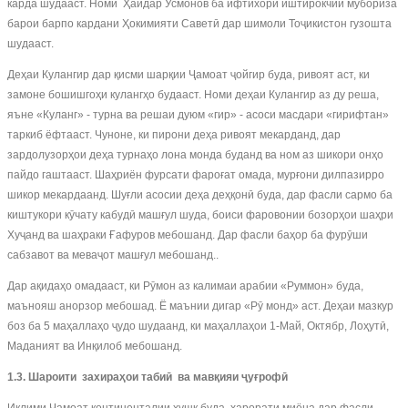
карда шудааст. Номи Ҳайдар Усмонов ба ифтихори иштирокчии мубориза
барои барпо кардани Ҳокимияти Саветӣ дар шимоли Тоҷикистон гузошта
шудааст.
Деҳаи Кулангир дар қисми шарқии Ҷамоат ҷойгир буда, ривоят аст, ки
замоне бошишгоҳи кулангҳо будааст. Номи деҳаи Кулангир аз ду реша,
яъне «Куланг» - турна ва решаи дуюм «гир» - асоси масдари «гирифтан»
таркиб ёфтааст. Чуноне, ки пирони деҳа ривоят мекарданд, дар
зардолузорҳои деҳа турнаҳо лона монда буданд ва ном аз шикори онҳо
пайдо гаштааст. Шаҳриён фурсати фароғат омада, мурғони дилпазирро
шикор мекардаанд. Шуғли асосии деҳа деҳқонӣ буда, дар фасли сармо ба
киштукори кӯчату кабудӣ машғул шуда, боиси фаровонии бозорҳои шаҳри
Хуҷанд ва шаҳраки Ғафуров мебошанд. Дар фасли баҳор ба фурӯши
сабзавот ва меваҷот машғул мебошанд..
Дар ақидаҳо омадааст, ки Рӯмон аз калимаи арабии «Руммон» буда,
маънояш анорзор мебошад. Ё маънии дигар «Рӯ монд» аст. Деҳаи мазкур
боз ба 5 маҳаллаҳо ҷудо шудаанд, ки маҳаллаҳои 1-Май, Октябр, Лоҳутӣ,
Маданият ва Инқилоб мебошанд.
1.3. Шароити захираҳои табиӣ ва мавқияи ҷуғрофӣ