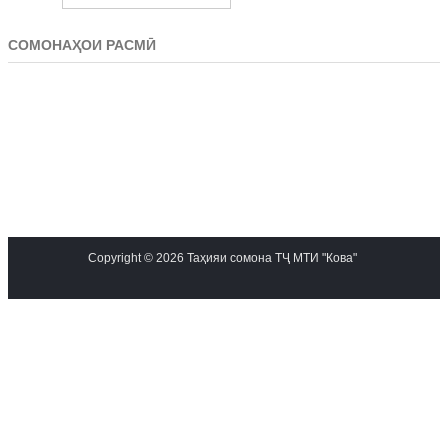
СОМОНАҲОИ РАСМӢ
Copyright © 2026 Таҳияи сомона ТҶ МТИ "Кова"