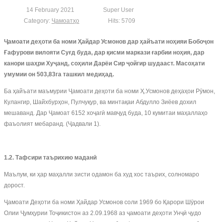
14 February 2021
Super User
Category:
Ҷамоатҳо
Hits: 5709
Ҷамоати деҳоти ба номи Ҳайдар Усмонов дар ҳайъати ноҳияи Бобоҷон
Ғафурови вилояти Суғд буда, дар қисми маркази ғарбии ноҳия, дар
канори шаҳри Хуҷанд, соҳили Дарёи Сир ҷойгир шудааст. Масоҳати
умумии он 503,83га ташкил медиҳад.
Ба ҳайъати маъмурии Ҷамоати деҳоти ба номи Ҳ.Усмонов деҳаҳои Рӯмон,
Кулангир, Шайхбурҳон, Пулчуқур, ва минтақаи Абдулло Зиёев дохил
мешаванд. Дар Ҷамоат 6152 хоҷагӣ мавҷуд буда, 10 кумитаи маҳаллаҳо
фаъолият мебаранд. (Ҷадвали 1).
1.2. Тафсири таърихию маданӣ
Маълум, ки ҳар маҳалли зисти одамон ба худ хос таърих, солномаро
дорост.
Ҷамоати Деҳоти ба номи Ҳайдар Усмонов соли 1969 бо Қарори Шӯрои
Олии Ҷумҳурии Тоҷикистон аз 2.09.1968 аз ҷамоати деҳоти Унҷӣ ҷудо