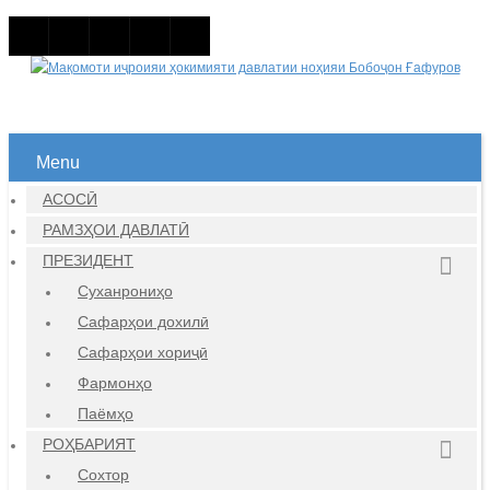
Menu
АСОСӢ
РАМЗҲОИ ДАВЛАТӢ
ПРЕЗИДЕНТ
Суханрониҳо
Сафарҳои дохилӣ
Сафарҳои хориҷӣ
Фармонҳо
Паёмҳо
РОҲБАРИЯТ
Сохтор