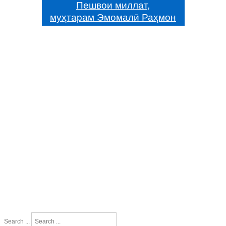
Пешвои миллат,
муҳтарам Эмомалӣ Раҳмон
Search ...