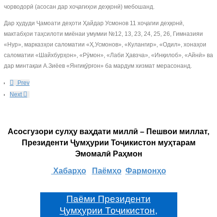
чорводорӣ (асосан дар хоҷагиҳои деҳқонӣ) мебошанд.
Дар ҳудуди Ҷамоати деҳоти Ҳайдар Усмонов 11 хоҷагии деҳқонӣ,
мактабҳои таҳсилоти миёнаи умумии №12, 13, 23, 24, 25, 26, Гимназияи
«Нур», марказҳои саломатии «Ҳ.Усмонов», «Кулангир», «Одил», хонаҳои
саломатии «Шайхбурҳон», «Рӯмон», «Лаби Ҳавзча», «Инқилоб», «Айнӣ» ва
дар минтақаи А.Зиёев «Янгиқӯрғон» ба мардум хизмат мерасонанд.
Prev
Next
Асосгузори сулҳу ваҳдати миллӣ – Пешвои миллат,
Президенти Ҷумҳурии Тоҷикистон муҳтарам
Эмомалӣ Раҳмон
Хабарҳо
Паёмҳо
Фармонҳо
Паёми Президенти
Ҷумҳурии Тоҷикистон,