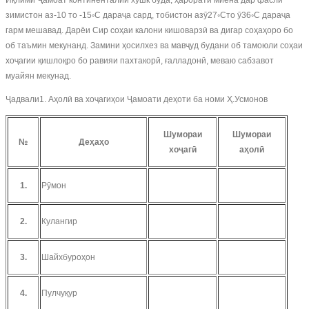
Иқлими Ҷамоат континенталии хушк буда, ҳарорати миёна дар фасли
зимистон аз-10 то -15◦C дараҷа сард, тобистон азӯ27◦Cто ӯ36◦C дараҷа
гарм мешавад. Дарёи Сир соҳаи калони кишоварзӣ ва дигар соҳаҳоро бо
об таъмин мекунанд. Замини ҳосилхез ва мавҷуд будани об тамоюли соҳаи
хоҷагии қишлоқро бо равияи пахтакорӣ, ғалладонӣ, меваю сабзавот
муайян мекунад.
Ҷадвали1. Аҳолӣ ва хоҷагиҳои Ҷамоати деҳоти ба номи Ҳ.Усмонов
Шумораи
Шумораи
№
Деҳаҳо
хоҷагӣ
аҳолӣ
1.
Рӯмон
2.
Кулангир
3.
Шайхбуроҳон
4.
Пулчуқур