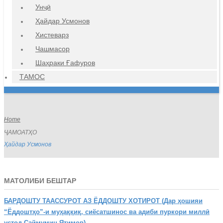
Унҷӣ
Ҳайдар Усмонов
Хистеварз
Чашмасор
Шаҳраки Ғафуров
ТАМОС
Home
ҶАМОАТҲО
Ҳайдар Усмонов
МАТОЛИБИ БЕШТАР
БАРДОШТУ
ТААССУРОТ АЗ ЁДДОШТУ ХОТИРОТ (Дар ҳошияи
“Ёддоштҳо”-и муҳаққиқ, сиёсатшинос ва адиби пуркори миллӣ
устод Саймумин Ятимов)