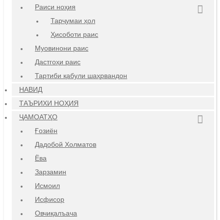
Раиси ноҳия
Тарҷумаи ҳол
Ҳисоботи раис
Муовинони раис
Дастгоҳи раис
Тартиби қабули шаҳрвандон
НАВИД
ТАЪРИХИ НОҲИЯ
ҶАМОАТҲО
Ғозиён
Дадобой Холматов
Ёва
Зарзамин
Исмоил
Исфисор
Овчиқалъача