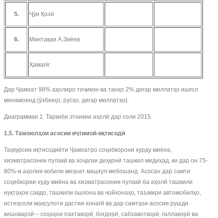
5.
Ҷӯи Қозӣ
6.
Минтақаи А.Зиёев
Ҳамагӣ:
Дар Ҷамоат 98% аҳолиро тоҷикон ва танҳо 2% дигар миллатҳо ишғол
менамоянд (ӯзбекҳо, русҳо, дигар миллатҳо).
Диаграммаи 1. Таркиби этникии аҳолӣ дар соли 2015.
1.5. Тамоюлҳои асосии иҷтимоӣ-иқтисодӣ
Таҳкурсии иқтисодиёти Ҷамоатро соҳибкорони хурду миёна,
хизматрасонии пулакӣ ва хоҷагии деҳқонӣ ташкил медиҳад, ки дар он 75-
80%-и аҳолии кобили меҳнат машғул мебошанд. Асосан дар самти
соҳибкории худу миёна ва хизматрасонии пулакӣ ба аҳолӣ ташкили
нуқтаҳои савдо, ташкили ошхона ва чойхонаҳо, таъмири автомобилҳо,
истеҳсоли маҳсулоти дастии хонагӣ ва дар самтҳои асосии рушди
кишоварзӣ – соҳаҳои пахтакорӣ, боғдорӣ, сабзавоткорӣ, ғаллакорӣ ва