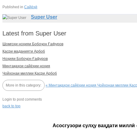
Published in
Сайёҳӣ
Super User
Latest from Super User
Шомгоҳи ноҳияи Бобоҷон Ғафуров
Қасри маданияти Арбоб
Ноҳияи Бобоҷон Ғафуров
Минтақаҳои сайёҳии ноҳия
Чойхонаи миллии Қасри Арбоб
More in this category:
« Минтақаҳои сайёҳии ноҳия
Чойхонаи миллии Қаср
Login to post comments
back to top
Асосгузори сулҳу ваҳдати миллӣ