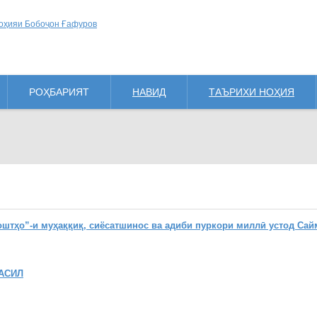
РОҲБАРИЯТ
НАВИД
ТАЪРИХИ НОҲИЯ
ҳо”-и муҳаққиқ, сиёсатшинос ва адиби пуркори миллӣ устод Сай
АСИЛ