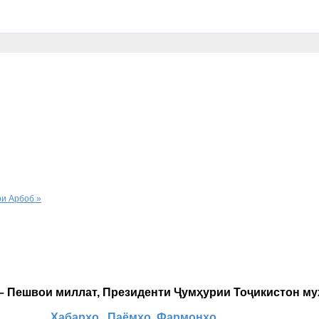
и Арбоб »
 – Пешвои миллат, Президенти Ҷумҳурии Тоҷикистон м
Хабарҳо
Паёмҳо
Фармонҳо