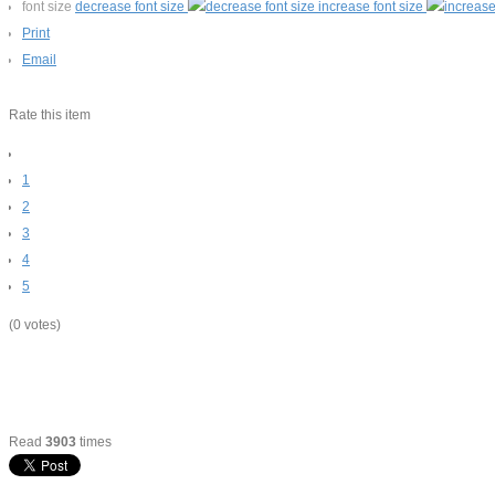
font size
decrease font size
increase font size
Print
Email
Rate this item
1
2
3
4
5
(0 votes)
Read
3903
times