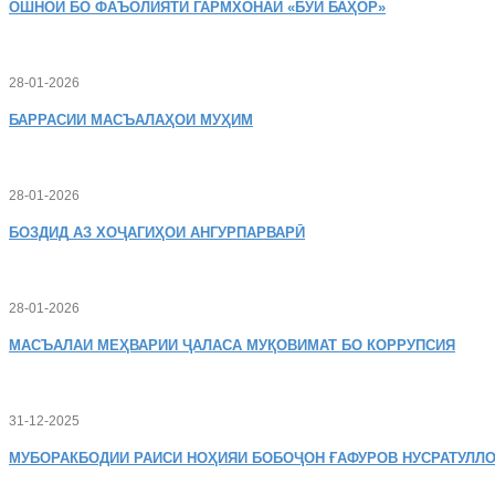
ОШНОӢ
БО ФАЪОЛИЯТИ ГАРМХОНАИ «БӮИ БАҲОР»
28-01-2026
БАРРАСИИ МАСЪАЛАҲОИ МУҲИМ
28-01-2026
БОЗДИД
АЗ ХОҶАГИҲОИ АНГУРПАРВАРӢ
28-01-2026
МАСЪАЛАИ
МЕҲВАРИИ ҶАЛАСА МУҚОВИМАТ БО КОРРУПСИЯ
31-12-2025
МУБОРАКБОДИИ
РАИСИ НОҲИЯИ БОБОҶОН ҒАФУРОВ НУСРАТУЛЛО