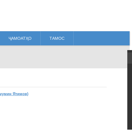
ҶАМОАТҲО
ТАМОС
мумин Ятимов)