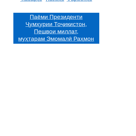
Паёми Президенти
Ҷумҳурии Тоҷикистон,
Пешвои миллат,
муҳтарам Эмомалӣ Раҳмон