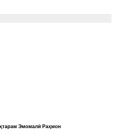
уҳтарам Эмомалӣ Раҳмон