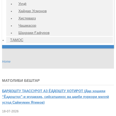
Унҷӣ
Ҳайдар Усмонов
Хистеварз
Чашмасор
Шаҳраки Ғафуров
ТАМОС
Home
МАТОЛИБИ БЕШТАР
БАРДОШТУ
ТААССУРОТ АЗ ЁДДОШТУ ХОТИРОТ (Дар ҳошияи
“Ёддоштҳо”-и муҳаққиқ, сиёсатшинос ва адиби пуркори миллӣ
устод Саймумин Ятимов)
18-07-2026