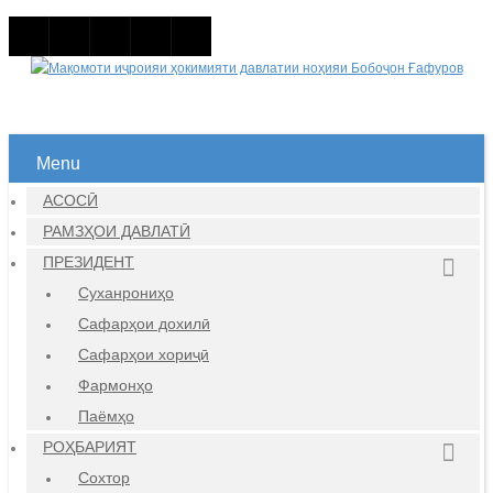
Menu
АСОСӢ
РАМЗҲОИ ДАВЛАТӢ
ПРЕЗИДЕНТ
Суханрониҳо
Сафарҳои дохилӣ
Сафарҳои хориҷӣ
Фармонҳо
Паёмҳо
РОҲБАРИЯТ
Сохтор