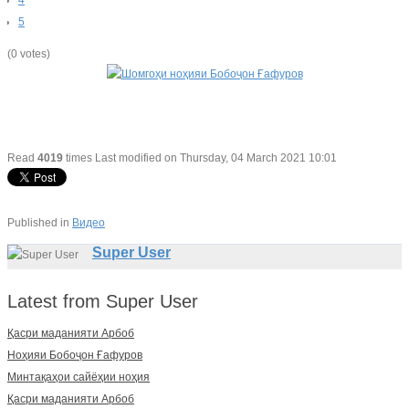
4
5
(0 votes)
Read
4019
times
Last modified on Thursday, 04 March 2021 10:01
Published in
Видео
Super User
Latest from Super User
Қасри маданияти Арбоб
Ноҳияи Бобоҷон Ғафуров
Минтақаҳои сайёҳии ноҳия
Қасри маданияти Арбоб