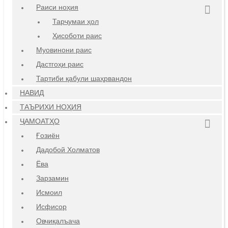
Раиси ноҳия
Тарҷумаи ҳол
Ҳисоботи раис
Муовинони раис
Дастгоҳи раис
Тартиби қабули шаҳрвандон
НАВИД
ТАЪРИХИ НОҲИЯ
ҶАМОАТҲО
Ғозиён
Дадобой Холматов
Ёва
Зарзамин
Исмоил
Исфисор
Овчиқалъача