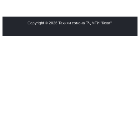
Copyright © 2026 Таҳияи сомона ТҶ МТИ "Кова"