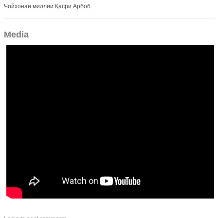
Чойхонаи миллии Қасри Арбоб
Media