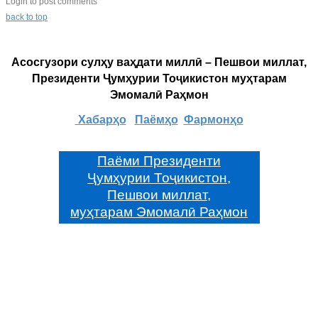
Login to post comments
back to top
Асосгузори сулҳу ваҳдати миллӣ – Пешвои миллат,
Президенти Ҷумҳурии Тоҷикистон муҳтарам
Эмомалӣ Раҳмон
Хабарҳо
Паёмҳо
Фармонҳо
Паёми Президенти
Ҷумҳурии Тоҷикистон,
Пешвои миллат,
муҳтарам Эмомалӣ Раҳмон