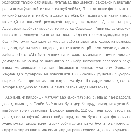
ҳодисаҳои таърих сарчашмаи мўътамад дар шинохти саҳфаҳои гузаштаву
рангини имрўзаи ҳаёти ҷомеа маҳсуб меёбад. Яъне аз оғози фаъолият то
инҷониб рисолати матбуоти даврӣ мутобиқ ба таҳаввулоти ҳаёти сиёсӣ,
иқтисодӣ ва иҷтимоӣ роҳандозӣ гардида истодааст. Дар ин маврид
Асосгузори адабиёти муосири тоҷик устод Садриддин Айнӣ яке аз симоҳои
шинохта ва машҳуртарини халқи тоҷик зиёда аз 100 сол муқаддам гуфта
буд: «Рўзномаи ҳар қавм ва миллат забони эшон аст. Қавме, ки рўзнома
надорад, гўё, ки забон надорад. Яъне қавми бе рўзнома мисли одами бе
забон» (1) ё «Матбуот чашму гўши халқ, муҳимтарин рукни ҷомеаи
демократӣ мебошад ва ҷамъиятро аз бисёр нокомиҳои зараровар раҳо
карда метавонад»(6) гуфтаи Президенти кишвар муҳтарам Эмомалӣ
Раҳмон дар суханронӣ ба муносибати 100 - солагии рўзномаи “Бухорои
шариф,, баёнгари он аст, ки воқеан матбуот ба дарди ҷомеа даво ва
афкори мардумро аз самте ба самте равона карда метавонад.
Ҳарчанд, ки пайдоиши матбуот дар ҷаҳон таърихи зиёда аз панҷсадсола
дорад, аммо дар Осиёи Миёна матбуот дер ба вуҷуд омад, махсусан ба
матбуоти тоҷик рўзномаи ,,Бухорои шариф,, 112 сол пеш асос гузошт ва
дар даврони шўравӣ имкон пайдо шуд, ки матбуоти тоҷик фаъолияти
худро вусъат диҳад, вале таърих собитгар аст, ки матбуоти тоҷик комилан
сарфи назар аз шакли моликият, дар даврони соҳибистиқлолии Тоҷикистон