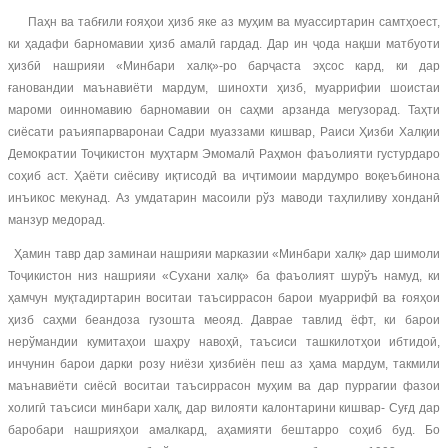
Паҳн ва табғили ғояҳои ҳизб яке аз муҳим ва муассиртарин самтҳоест,
ки ҳадафи барномавии ҳизб амалӣ гардад. Дар ин ҷода нақши матбуоти
ҳизбӣ нашрияи «Минбари халқ»-ро барҷаста эҳсос кард, ки дар
ғановандии маънавиёти мардум, шинохти ҳизб, муаррифии шоистаи
мароми оинномавию барномавии он саҳми арзанда мегузорад. Таҳти
сиёсати раъияпарваронаи Садри муаззами кишвар, Раиси Ҳизби Халқии
Демократии Тоҷикистон муҳтарм Эмомалӣ Раҳмон фаъолияти густурдаро
соҳиб аст. Ҳаёти сиёсиву иқтисодӣ ва иҷтимоии мардумро воқеъбинона
инъикос мекунад. Аз умдатарин масоили рўз маводи таҳлиливу хонданӣ
манзур медорад.
Ҳамин тавр дар заминаи нашрияи марказии «Минбари халқ» дар шимоли
Тоҷикистон низ нашрияи «Сухани халқ» ба фаъолият шурўъ намуд, ки
ҳамчун муқтадиртарин воситаи таъсиррасон барои муаррифӣ ва ғояҳои
ҳизб саҳми беандоза гузошта меояд. Даврае тавлид ёфт, ки барои
нерўмандии кумитаҳои шаҳру навоҳӣ, таъсиси ташкилотҳои ибтидоӣ,
инчунин барои дарки розу ниёзи ҳизбиён пеш аз ҳама мардум, такмили
маънавиёти сиёсӣ воситаи таъсиррасон муҳим ва дар пуррагии фазои
холигӣ таъсиси минбари халқ, дар вилояти калонтарини кишвар- Суғд дар
баробари нашрияҳои амалкард, аҳамияти бештарро соҳиб буд. Бо