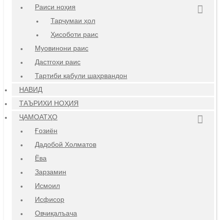
Раиси ноҳия
Тарҷумаи ҳол
Ҳисоботи раис
Муовинони раис
Дастгоҳи раис
Тартиби қабули шаҳрвандон
НАВИД
ТАЪРИХИ НОҲИЯ
ҶАМОАТҲО
Ғозиён
Дадобой Холматов
Ёва
Зарзамин
Исмоил
Исфисор
Овчиқалъача