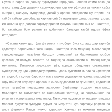
Султонӣ барои хонданиву пурмўҳтаво гардидани нашрия саҳми арзанда
гузоштаанд. Дар даврони сармуҳаррири ҳар яке рўзнома аз ҷиҳати сабку
нигориш, мазмуну мундариҷа, дизайну ороиш, зиёдшавии муштариён аз
хуб ба хубтар шитобид ва ҳар навгонӣ ба навоварии дигар замина гузошт.
Ин анъана дар давраи сармуҳарририи кунунии нашрия низ ба шоистагӣ,
бо тахайюли бою рангин ва қобилияти баланди касбӣ идома ёфта
истодааст.
«Сухани халқ» дар тўли фаъолияти пурбори бист солааш дар тарғиби
ҳадафҳои барномавии ҳизб нақши шоистаро касб мекунад. Масъалаҳои
тарҳрезишудаи мавзўоти бандҳои оинномавӣ ва барномавии ҳизбро
дастабандӣ намуда, вобаста ба тадбиқ ва амалишавии он мавод омода
менамояд. Инъикоси ҳодисаҳои рўз, корҳои ободониву созандагиву
бунёдкорӣ, рушди иқтисодиву иҷтимоӣ, дарки ҳуввияти миллӣ ва ифтихори
ватандорӣ, таҳлилу баррасии масъалаҳои умдатарини ҷомеа, муаррифии
кору пайкори чеҳраҳои арбобони сиёсиву давлатӣ ва ҷамъиятӣ, ходимони
илму таҷрибаи пешқадами ашхосони барўманди соҳаҳои мухталиф,
маърифат ва маънавиёт аз масъалаҳое ҳастанд, ки воқеъбинона ба
риштаи тасвир кашида мешаванд. Тавассути муҳтавои ин нашрия мақсаду
мароми Ҳукумати ҷумҳурӣ, дуруст ва моҳиятан хуб сарфаҳм рафтан ба
амру фармони Раиси ҷумҳур, қарорҳои Ҳукумат ва моҳияти қонунҳои