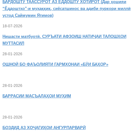
БАРДОШТУ
ТААССУРОТ АЗ ЁДДОШТУ ХОТИРОТ (Дар ҳошияи
“Ёддоштҳо”-и муҳаққиқ, сиёсатшинос ва адиби пуркори миллӣ
устод Саймумин Ятимов)
18-07-2026
Нишасти
матбуотӣ. СУРЪАТИ АФЗОИШ НАТИҶАИ ТАЛОШҲОИ
МУТТАСИЛ
28-01-2026
ОШНОӢ
БО ФАЪОЛИЯТИ ГАРМХОНАИ «БӮИ БАҲОР»
28-01-2026
БАРРАСИИ МАСЪАЛАҲОИ МУҲИМ
28-01-2026
БОЗДИД
АЗ ХОҶАГИҲОИ АНГУРПАРВАРӢ