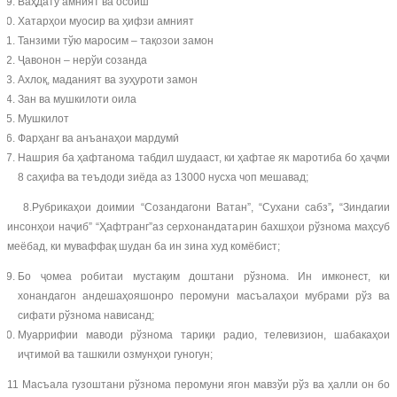
Ваҳдату амният ва осоиш
Хатарҳои муосир ва ҳифзи амният
Танзими тўю маросим – тақозои замон
Ҷавонон – нерўи созанда
Ахлоқ, маданият ва зуҳуроти замон
Зан ва мушкилоти оила
Мушкилот
Фарҳанг ва анъанаҳои мардумӣ
Нашрия ба ҳафтанома табдил шудааст, ки ҳафтае як маротиба бо ҳаҷми
8 саҳифа ва теъдоди зиёда аз 13000 нусха чоп мешавад;
8.Рубрикаҳои доимии “Созандагони Ватан”, “Сухани сабз”
,
“Зиндагии
инсонҳои наҷиб” “Ҳафтранг”аз серхонандатарин бахшҳои рўзнома маҳсуб
меёбад, ки муваффақ шудан ба ин зина худ комёбист;
Бо ҷомеа робитаи мустақим доштани рўзнома. Ин имконест, ки
хонандагон андешаҳояшонро перомуни масъалаҳои мубрами рўз ва
сифати рўзнома нависанд;
Муаррифии маводи рўзнома тариқи радио, телевизион, шабакаҳои
иҷтимоӣ ва ташкили озмунҳои гуногун;
11 Масъала гузоштани рўзнома перомуни ягон мавзўи рўз ва ҳалли он бо