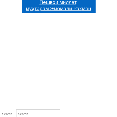
Пешвои миллат,
муҳтарам Эмомалӣ Раҳмон
Search ...