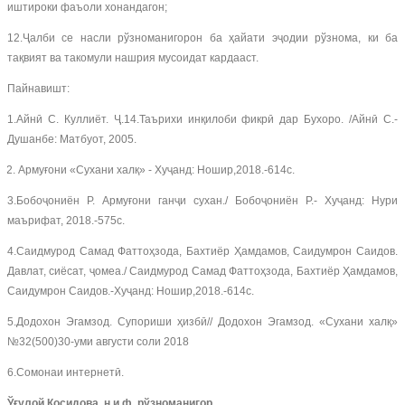
иштироки фаъоли хонандагон;
12.Ҷалби се насли рўзноманигорон ба ҳайати эҷодии рўзнома, ки ба
тақвият ва такомули нашрия мусоидат кардааст.
Пайнавишт:
1.Айнӣ С. Куллиёт. Ҷ.14.Таърихи инқилоби фикрӣ дар Бухоро. /Айнӣ С.-
Душанбе: Матбуот, 2005.
Армуғони «Сухани халқ» - Хуҷанд: Ношир,2018.-614с.
3.Бобоҷониён Р. Армуғони ганҷи сухан./ Бобоҷониён Р.- Хуҷанд: Нури
маърифат, 2018.-575с.
4.Саидмурод Самад Фаттоҳзода, Бахтиёр Ҳамдамов, Саидумрон Саидов.
Давлат, сиёсат, ҷомеа./ Саидмурод Самад Фаттоҳзода, Бахтиёр Ҳамдамов,
Саидумрон Саидов.-Хуҷанд: Ношир,2018.-614с.
5.Додохон Эгамзод. Супориши ҳизбӣ// Додохон Эгамзод. «Сухани халқ»
№32(500)30-уми августи соли 2018
6.Сомонаи интернетӣ.
Ўғулой Қосидова, н.и.ф, рўзноманигор