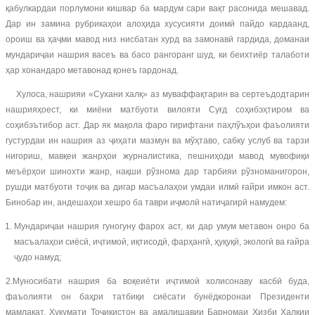
қабулкардаи порлумони кишвар ба мардум сари вақт расонида мешавад.
Дар ин замина рубрикаҳои алоҳида хусусияти доимӣ пайдо кардаанд,
ороиш ва ҳаҷми мавод низ нисбатан хурд ва замонавӣ гардида, доманаи
мундариҷаи нашрия васеъ ва басо рангоранг шуд, ки беихтиёр талаботи
ҳар хонандаро метавонад қонеъ гардонад.
Хулоса, нашрияи «Сухани халқ» аз муваффақтарин ва сертеъдодтарин
нашрияҳоест, ки миёни матбуоти вилояти Суғд соҳибэҳтиром ва
соҳибэътибор аст. Дар як мақола фаро гирифтани паҳлўъҳои фаъолияти
густурдаи ин нашрия аз ҷиҳати мазмун ва мўҳтаво, сабку услуб ва тарзи
нигориш, мавқеи жанрҳои журналистика, пешниҳоди мавод мувофиқи
меъёрҳои шинохти жанр, нақши рўзнома дар тарбияи рўзноманигорон,
рушди матбуоти тоҷик ва дигар масъалаҳои умдаи илмӣ ғайри имкон аст.
Бинобар ин, андешаҳои хешро ба таври иҷмолӣ натиҷагирӣ намудем:
Мундариҷаи нашрия гуногуну фарох аст, ки дар умум метавон онро ба
масъалаҳои сиёсӣ, иҷтимоӣ, иқтисодӣ, фарҳангӣ, ҳуқуқӣ, экологӣ ва ғайра
ҷудо намуд;
2.Муносибати нашрия ба воқеиёти иҷтимоӣ холисонаву касбӣ буда,
фаъолияти он баҳри татбиқи сиёсати бунёдкоронаи Президенти
мамлакат, Ҳукумати Тоҷикистон ва амалишавии Барномаи Ҳизби Халқии