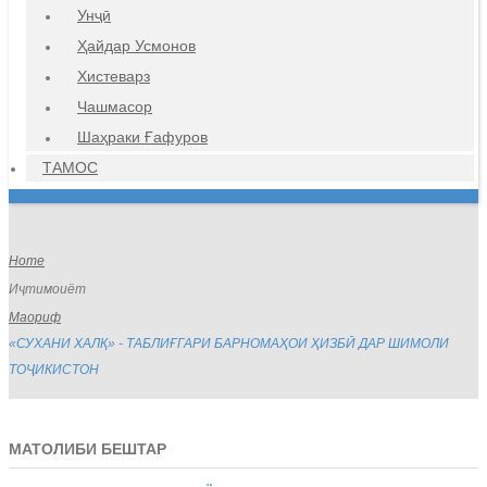
Унҷӣ
Ҳайдар Усмонов
Хистеварз
Чашмасор
Шаҳраки Ғафуров
ТАМОС
Home
Иҷтимоиёт
Маориф
«СУХАНИ ХАЛҚ» - ТАБЛИҒГАРИ БАРНОМАҲОИ ҲИЗБӢ ДАР ШИМОЛИ
ТОҶИКИСТОН
МАТОЛИБИ БЕШТАР