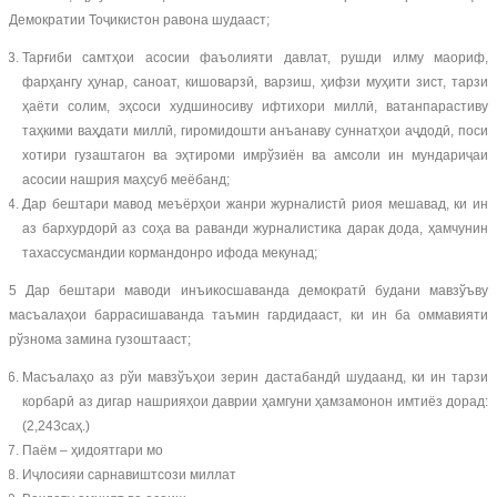
Демократии Тоҷикистон равона шудааст;
Тарғиби самтҳои асосии фаъолияти давлат, рушди илму маориф,
фарҳангу ҳунар, саноат, кишоварзӣ, варзиш, ҳифзи муҳити зист, тарзи
ҳаёти солим, эҳсоси худшиносиву ифтихори миллӣ, ватанпарастиву
таҳкими ваҳдати миллӣ, гиромидошти анъанаву суннатҳои аҷдодӣ, поси
хотири гузаштагон ва эҳтироми имрўзиён ва амсоли ин мундариҷаи
асосии нашрия маҳсуб меёбанд;
Дар бештари мавод меъёрҳои жанри журналистӣ риоя мешавад, ки ин
аз бархурдорӣ аз соҳа ва раванди журналистика дарак дода, ҳамчунин
тахассусмандии кормандонро ифода мекунад;
5 Дар бештари маводи инъикосшаванда демократӣ будани мавзўъву
масъалаҳои баррасишаванда таъмин гардидааст, ки ин ба оммавияти
рўзнома замина гузоштааст;
Масъалаҳо аз рўи мавзўъҳои зерин дастабандӣ шудаанд, ки ин тарзи
корбарӣ аз дигар нашрияҳои даврии ҳамгуни ҳамзамонон имтиёз дорад:
(2,243саҳ.)
Паём – ҳидоятгари мо
Иҷлосияи сарнавиштсози миллат