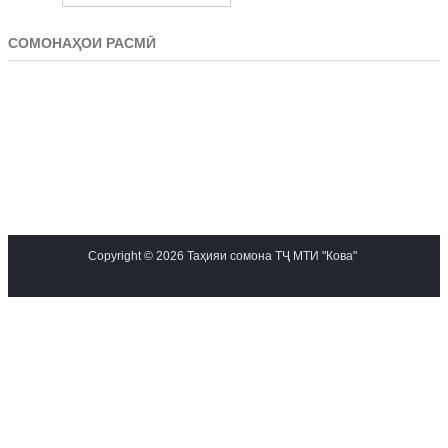
СОМОНАҲОИ РАСМӢ
Copyright © 2026 Таҳияи сомона ТҶ МТИ "Кова"