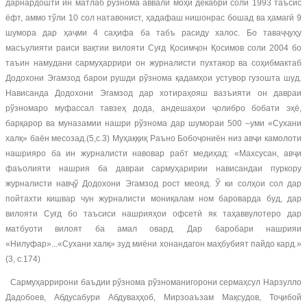
дарнардошти ин матлаб рўзнома аввали моҳи декабри соли 1993 таъсис
ёфт, аммо тўли 10 сол натавонист, ҳадафаш нишонрас бошад ва ҳамагӣ 9
шумора дар ҳаҷми 4 саҳифа ба табъ расиду халос. Бо таваҷҷуҳу
масъулияти раиси вақтии вилояти Суғд Қосимҷон Қосимов соли 2004 бо
таъин намудани сармуҳаррири он журналисти пухтакор ва соҳибмактаб
Додохони Эгамзод барои рушди рўзнома қадамҳои устувор гузошта шуд.
Нависанда Додохони Эгамзод дар хотираҳояш вазъияти он давраи
рўзномаро муфассал тавзеҳ дода, андешаҳои ҷолибро бобати эҳё,
барқарор ва муназамии нашри рўзнома дар шумораи 500 –уми «Сухани
халқ» баён месозад.(5,с.3) Муҳаққиқ Раъно Бобоҷониён низ авҷи камолоти
нашрияро ба ин журналисти навовар рабт медиҳад: «Махсусан, авҷи
фаъолияти нашрия ба давраи сармуҳаририи нависандаи пуркору
журналисти навҷў Додохони Эгамзод рост меояд. Ў ки солҳои сол дар
пойтахти кишвар чун журналисти мониқалам ном бароварда буд, дар
вилояти Суғд бо таъсиси нашрияҳои офсетӣ як таҳаввулотеро дар
матбуоти вилоят ба амал овард. Дар баробари нашрияи
«Нилуфар»...«Сухани халқ» зуд миёни хонандагон маҳбубият пайдо кард.»
(3, с.174)
Сармуҳаррирони баъдии рўзнома рўзноманигорони сермаҳсул Нарзулло
Дадобоев, Абдусабури Абдуваҳҳоб, Мирзоаъзам Мақсудов, Тоҷибой