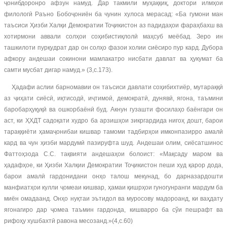
ҷонибдоронро афзун намуд. Дар такмили муҳаққиқ, доктори илмҳои
филологӣ Раъно Бобоҷониён ба чунин хулоса мерасад: «Ба гумони ман
таъсиси Ҳизби Халқи Демократии Тоҷикистон аз падидаҳои фараҳбахш ва
хотирмони аввали солҳои соҳибистиқлолӣ маҳсуб меёбад. Зеро ин
ташкилоти пурқудрат дар он солҳо фазои холии сиёсиро пур кард. Дубора
афкору андешаи сокинони мамлакатро нисбати давлат ва ҳукумат ба
самти мусбат дигар намуд.» (3,с.173).
Ҳадафи аслии барномавии он таъсиси давлати соҳибихтиёр, мутараққӣ
аз ҷиҳати сиёсӣ, иқтисодӣ, иҷтимоӣ, демократӣ, дунявӣ, ягона, таъмини
баробарҳуқуқӣ ва ошкорбаёнӣ буд. Акнун гузашти фосилаҳо баёнгари он
аст, ки ҲХДТ садоқати худро ба арзишҳои зикргардида нигоҳ дошт, барои
тараққиёти ҳамаҷонибаи кишвар тамоми тадбирҳои имконпазирро амалӣ
кард ва чун ҳизби мардумӣ пазируфта шуд. Андешаи олим, сиёсатшинос
Фаттоҳзода С.С. тақвияти андешаҳои болоист: «Мақсаду маром ва
ҳадафҳое, ки Ҳизби Халқии Демократии Тоҷикистон пеши худ қарор дода,
барои амалӣ гардонидани онҳо талош мекунад, бо дарназардошти
манфиатҳои кулли ҷомеаи кишвар, ҳамаи қишрҳои гуногунранги мардум ба
миён омадаанд. Онҳо нуқтаи эътидол ва муросову мадороанд, ки ваҳдату
ягонагиро дар ҷомеа таъмин гардонда, кишварро ба сўи пешрафт ва
рифоҳу хушбахтӣ равона месозанд.»(4,с.60)