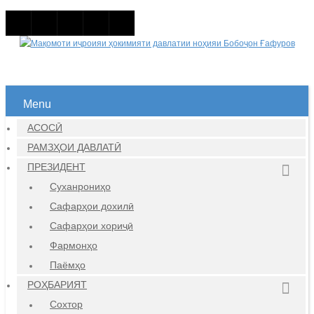
Menu
АСОСӢ
РАМЗҲОИ ДАВЛАТӢ
ПРЕЗИДЕНТ
Суханрониҳо
Сафарҳои дохилӣ
Сафарҳои хориҷӣ
Фармонҳо
Паёмҳо
РОҲБАРИЯТ
Сохтор