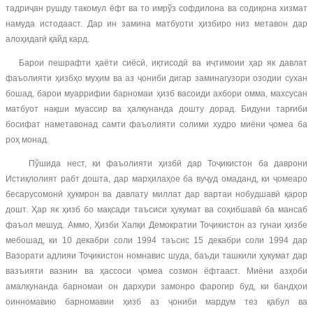
тадриҷан рушду такомул ёфт ва то имрўз софдилона ва содиқона хизмат
намуда истодааст. Дар ин замина матбуоти ҳизбиро низ метавон дар
алоҳидагӣ қайд кард.
Барои пешрафти ҳаёти сиёсӣ, иқтисодӣ ва иҷтимоии ҳар як давлат
фаъолияти ҳизбҳо муҳим ва аз ҷониби дигар заминагузори озодии сухан
бошад, барои муаррифии барномаи ҳизб васоиди ахбори омма, махсусан
матбуот нақши муассир ва ҳалкунанда дошту дорад. Бидуни тарғиби
босифат наметавонад самти фаъолияти солими худро миёни ҷомеа ба
роҳ монад.
Пўшида нест, ки фаъолияти ҳизбӣ дар Тоҷикистон ба даврони
Истиқлолият рабт дошта, дар марҳилаҳое ба вуҷуд омаданд, ки ҷомеаро
бесарусомонӣ ҳукмрон ва давлату миллат дар вартаи нобудшавӣ қарор
дошт. Ҳар як ҳизб бо мақсади таъсиси ҳукумат ва соҳибшавӣ ба мансаб
фаъол мешуд. Аммо, Ҳизби Халқи Демократии Тоҷикистон аз гунаи ҳизбе
мебошад, ки 10 декабри соли 1994 таъсис 15 декабри соли 1994 дар
Вазорати адлияи Тоҷикистон номнавис шуда, баъди ташкили ҳукумат дар
вазъияти вазнин ва ҳассоси ҷомеа созмон ёфтааст. Миёни азҳоби
амалкунанда барномаи он дархури замонро фарогир буд, ки бандҳои
оинномавию барномавии ҳизб аз ҷониби мардум тез қабул ва