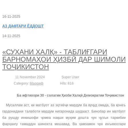
16-11-2025
АЗ
ДАФТАРИ ЁДДОШТ
14-11-2025
«СУХАНИ ХАЛҚ» - ТАБЛИҒГАРИ
БАРНОМАҲОИ ҲИЗБӢ ДАР ШИМОЛИ
ТОҶИКИСТОН
11 November 2024
Super User
Category:
Маориф
Hits: 816
Ба ифтихори 30 - солагии Ҳизби Халқӣ Демократии Тоҷикистон
Мусаллам аст, ки матбуот аз эҳтиёҷи мардум ба вуҷуд омада, ба қонеъ
гардонидани талаботи мардум нигаронида шудааст. Бинобар ин матбуот
ба рушду инкишофи ҷомеа нақши муҳим дошта чун ҷузъи таркибии
фарҳангу тамаддун шинохта мешавад. Ва ҳамзамон чун инъикосгари