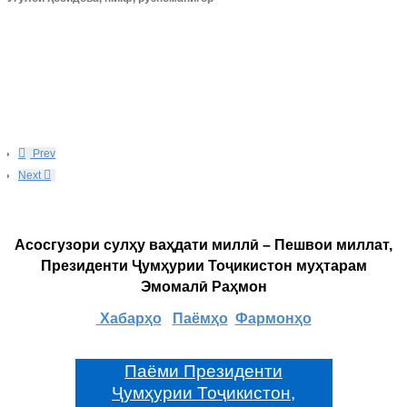
Prev
Next
Асосгузори сулҳу ваҳдати миллӣ – Пешвои миллат,
Президенти Ҷумҳурии Тоҷикистон муҳтарам
Эмомалӣ Раҳмон
Хабарҳо
Паёмҳо
Фармонҳо
Паёми Президенти
Ҷумҳурии Тоҷикистон,