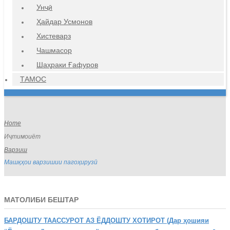
Унҷӣ
Ҳайдар Усмонов
Хистеварз
Чашмасор
Шаҳраки Ғафуров
ТАМОС
Home
Иҷтимоиёт
Варзиш
Машқҳои варзишии пагоҳирузӣ
МАТОЛИБИ БЕШТАР
БАРДОШТУ
ТААССУРОТ АЗ ЁДДОШТУ ХОТИРОТ (Дар ҳошияи