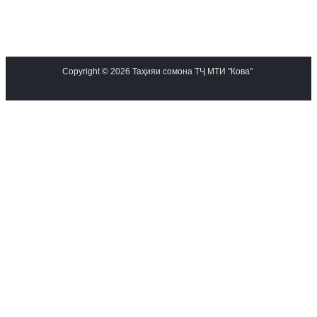
Copyright © 2026 Таҳияи сомона ТҶ МТИ "Кова"