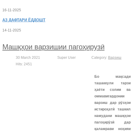
16-11-2025
АЗ
ДАФТАРИ ЁДДОШТ
14-11-2025
Машқҳои варзишии пагоҳирузӣ
30 March 2021
Super User
Category:
Варзиш
Hits: 2451
Бо мақсади
ташаккули тарзи
ҳаёти солим ва
оммавигардонии
варзиш дар рӯзҳои
истироҳатӣ ташкил
намудани машқҳои
пагоҳирӯзӣ дар
қаламрави ноҳияи