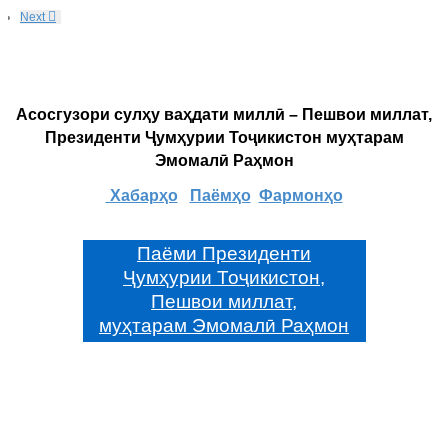
Next
Асосгузори сулҳу ваҳдати миллӣ – Пешвои миллат,
Президенти Ҷумҳурии Тоҷикистон муҳтарам
Эмомалӣ Раҳмон
Хабарҳо
Паёмҳо
Фармонҳо
Паёми Президенти
Ҷумҳурии Тоҷикистон,
Пешвои миллат,
муҳтарам Эмомалӣ Раҳмон