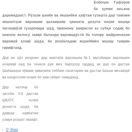
Бобоҷон Ғафуров
ба ҳукми анъана
даромадааст. Рӯзҳои шанбе ва якшанбеи ҳафтаи гузашта дар тамоми
иншоотҳои варзишии қаламрави ҷамоати деҳоти ноҳия машқи
пагоҳирӯзӣ гузаронида шуд. Ҷавонону наврасон аз субҳи содиқ бо
камоли ихлосу завқи баланди варзишдӯстӣ ба толору майдончаҳои
варзишӣ ҳозир шуда, бо роҳбаладии мураббиён машқу тамрин
гирифтанд.
Дар ин рӯз инчунин дар мактаби варзишии№1 мусобиқаи варзишии
ноҳиявӣ оид ба тениси рӯи миз баргузор гардид, ки дар он дастаи
Шабакаҳои кӯмаки аввалияи тиббию санитарии ва дастаи бахши меъморӣ
ва шаҳрсозии ноҳия бо ҳам сабқат намуданд.
Дар натиҷа бо
ҳисоби 3:0 дастаи
ШКАТС ғолиб
дониста шуда, ба
давраи навбатии
озмун роҳхат гирифт.
Prev