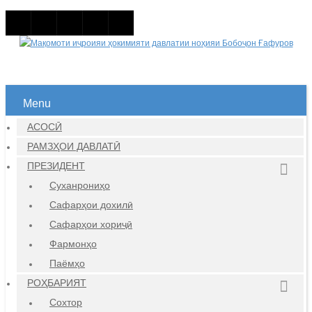
Menu
АСОСӢ
РАМЗҲОИ ДАВЛАТӢ
ПРЕЗИДЕНТ
Суханрониҳо
Сафарҳои дохилӣ
Сафарҳои хориҷӣ
Фармонҳо
Паёмҳо
РОҲБАРИЯТ
Сохтор