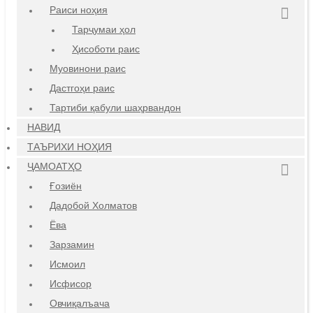
Раиси ноҳия
Тарҷумаи ҳол
Ҳисоботи раис
Муовинони раис
Дастгоҳи раис
Тартиби қабули шаҳрвандон
НАВИД
ТАЪРИХИ НОҲИЯ
ҶАМОАТҲО
Ғозиён
Дадобой Холматов
Ёва
Зарзамин
Исмоил
Исфисор
Овчиқалъача