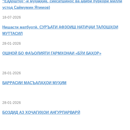
“Ёддоштҳо”-и муҳаққиқ, сиёсатшинос ва адиби пуркори миллӣ
устод Саймумин Ятимов)
18-07-2026
Нишасти
матбуотӣ. СУРЪАТИ АФЗОИШ НАТИҶАИ ТАЛОШҲОИ
МУТТАСИЛ
28-01-2026
ОШНОӢ
БО ФАЪОЛИЯТИ ГАРМХОНАИ «БӮИ БАҲОР»
28-01-2026
БАРРАСИИ МАСЪАЛАҲОИ МУҲИМ
28-01-2026
БОЗДИД
АЗ ХОҶАГИҲОИ АНГУРПАРВАРӢ