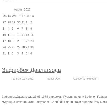
August
2026
Mo
Tu
We
Th
Fr
Sa
Su
27
28
29
30
31
1
2
3
4
5
6
7
8
9
10
11
12
13
14
15
16
17
18
19
20
21
22
23
24
25
26
27
28
29
30
31
1
2
3
4
5
6
Зафарбек Давлатзода
23 February 2021
Super User
Category:
Роҳбарият
Зафарбек Давлатзода 23.05.1975 дар деҳаи Рӯмони ноҳияи Бобоҷон Ғафуро
муҳандис-механик хатм намудааст. Соли 2014 Донишгоҳи аграрии Тоҷикист