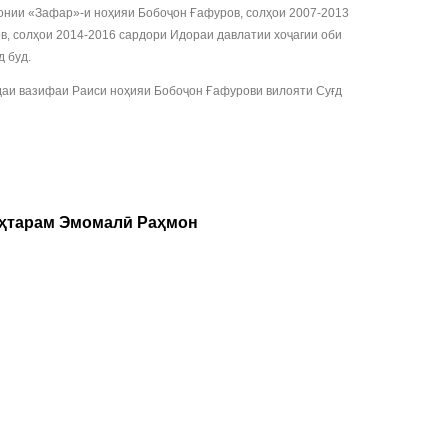
қонии «Зафар»-и ноҳияи Бобоҷон Ғафуров, солҳои 2007-2013
в, солҳои 2014-2016 сардори Идораи давлатии хоҷагии оби
д буд.
ндаи вазифаи Раиси ноҳияи Бобоҷон Ғафурови вилояти Суғд
уҳтарам Эмомалӣ Раҳмон