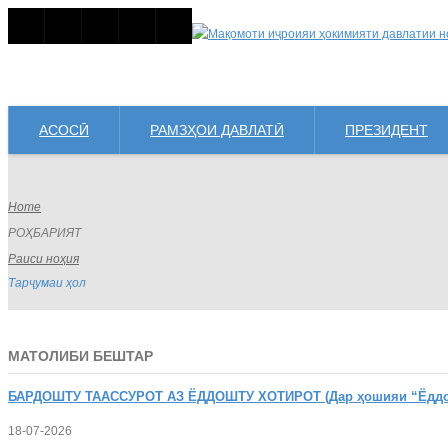
АСОСӢ
РАМЗҲОИ ДАВЛАТӢ
ПРЕЗИДЕНТ
Home
РОҲБАРИЯТ
Раиси ноҳия
Тарҷумаи ҳол
МАТОЛИБИ БЕШТАР
БАРДОШТУ
ТААССУРОТ АЗ ЁДДОШТУ ХОТИРОТ (Дар ҳошияи “Ёддошт
18-07-2026