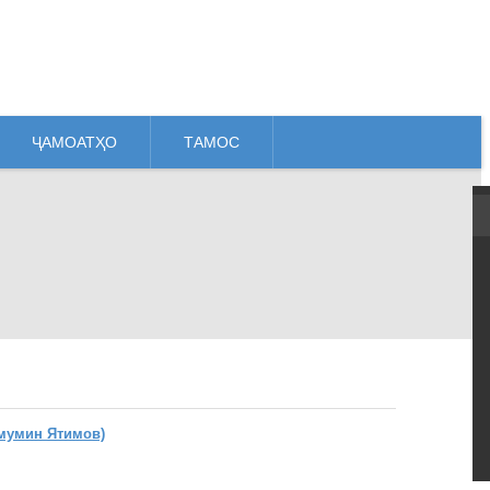
ҶАМОАТҲО
ТАМОС
мумин Ятимов)