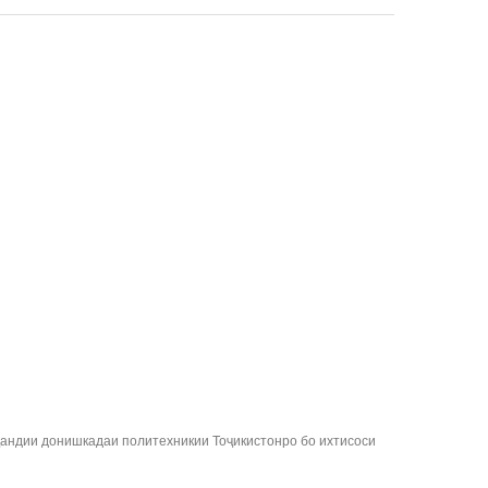
ҷандии донишкадаи политехникии Тоҷикистонро бо ихтисоси