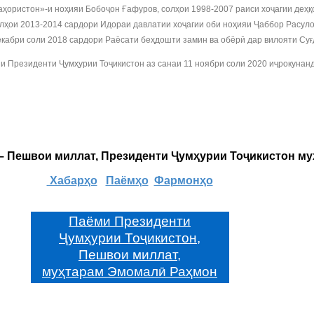
ҳористон»-и ноҳияи Бобоҷон Ғафуров, солҳои 1998-2007 раиси хоҷагии деҳ
лҳои 2013-2014 сардори Идораи давлатии хоҷагии оби ноҳияи Ҷаббор Расуло
екабри соли 2018 сардори Раёсати беҳдошти замин ва обёрӣ дар вилояти Суғ
ни Президенти Ҷумҳурии Тоҷикистон аз санаи 11 ноябри соли 2020 иҷрокуна
 – Пешвои миллат, Президенти Ҷумҳурии Тоҷикистон м
Хабарҳо
Паёмҳо
Фармонҳо
Паёми Президенти
Ҷумҳурии Тоҷикистон,
Пешвои миллат,
муҳтарам Эмомалӣ Раҳмон