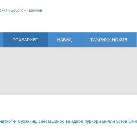
РОҲБАРИЯТ
НАВИД
ТАЪРИХИ НОҲИЯ
ҳо”-и муҳаққиқ, сиёсатшинос ва адиби пуркори миллӣ устод Сай