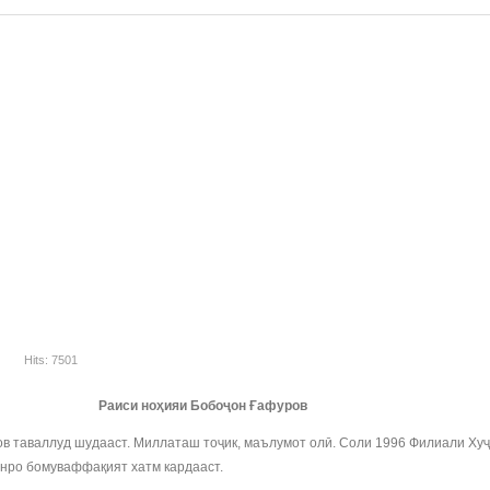
Hits: 7501
Раиси ноҳияи Бобоҷон Ғафуров
в таваллуд шудааст. Миллаташ тоҷик, маълумот олӣ. Соли 1996 Филиали Ху
онро бомуваффақият хатм кардааст.