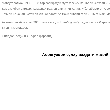
Мавсуф солҳои 1996-1998 дар вазифаҳои мутахассиси пешбари колхози «Ба
дар вазифаи сардори корхонаи воҳиди давлатии канали «Хоҷабоқирғон», со
ноҳияи Бобоҷон Ғафуров кор кардааст. Аз моҳи январи соли 2016 то моҳи д
Аз моҳи декабри соли 2018 раиси шаҳри Конибодом буда, дар асоси Фармо
таъин гардидааст.
Оиладор, соҳиби 4 нафар фарзанд.
Асосгузори сулҳу ваҳдати миллӣ