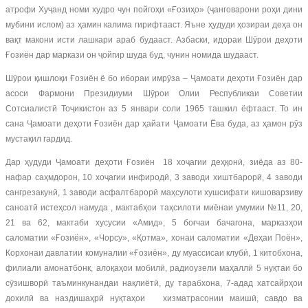
атрофи Хуҷанд номи худро чун пойгоҳи «Ғозиҳо» (ҷанговарони роҳи дини
мубини ислом) аз ҳамин калима гирифтааст. Яъне ҳудуди ҳозираи деҳа он
вақт макони исти лашкари араб будааст. Азбаски, идораи Шӯрои деҳоти
Ғозиён дар маркази он ҷойгир шуда буд, чунин номида шудааст.
Шӯрои қишлоқи Ғозиён ё бо ибораи имрӯза – Ҷамоати деҳоти Ғозиён дар
асоси Фармони Президиуми Шӯрои Олии Республикаи Советии
Сотсиалистӣ Тоҷикистон аз 5 январи соли 1965 ташкил ёфтааст. То ин
сана Ҷамоати деҳоти Ғозиён дар ҳайати Ҷамоати Ёва буда, аз ҳамон рӯз
мустақил гардид.
Дар ҳудуди Ҷамоати деҳоти Ғозиён 18 хоҷагии деҳқонӣ, зиёда аз 80-
нафар саҳмдорон, 10 хоҷагии инфиродӣ, 3 заводи хиштбарорӣ, 4 заводи
сангрезакунӣ, 1 заводи асфалтбарорӣ маҳсулоти хушсифати кишоварзиву
саноатӣ истеҳсол намуда , мактабҳои таҳсилоти миёнаи умумии №11, 20,
21 ва 62, мактаби хусусии «Амид», 5 боғчаи бачагона, марказҳои
саломатии «Ғозиён», «Чорсу», «Қотма», хонаи саломатии «Деҳаи Поён»,
Корхонаи давлатии комуналии «Ғозиён», ду муассисаи клубӣ, 1 китобхона,
филиали амонатбонк, алоқаҳои мобилӣ, радиоузели маҳаллӣ 5 нуқтаи бо
сӯзишворӣ таъминкунандаи нақлиётӣ, ду тарабхона, 7-адад хатсайрҳои
дохилӣ ва наздишаҳрӣ нуқтаҳои хизматрасонии маишӣ, савдо ва