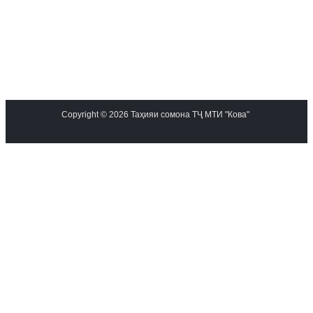
Copyright © 2026 Таҳияи сомона ТҶ МТИ "Кова"