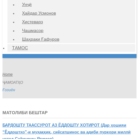
Унҷӣ
Ҳайдар Усмонов
Хистеварз
Чашмасор
Шаҳраки Ғафуров
ТАМОС
Home
ҶАМОАТҲО
Ғозиён
МАТОЛИБИ БЕШТАР
БАРДОШТУ
ТААССУРОТ АЗ ЁДДОШТУ ХОТИРОТ (Дар ҳошияи
“Ёддоштҳо”-и муҳаққиқ, сиёсатшинос ва адиби пуркори миллӣ
устод Саймумин Ятимов)