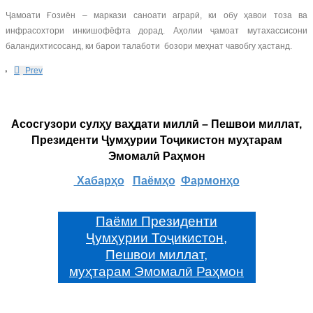
Ҷамоати Ғозиён – маркази саноати аграрӣ, ки обу ҳавои тоза ва
инфрасохтори инкишофёфта дорад. Аҳолии ҷамоат мутахассисони
баландихтисосанд, ки барои талаботи бозори меҳнат чавобгу ҳастанд.
Prev
Асосгузори сулҳу ваҳдати миллӣ – Пешвои миллат,
Президенти Ҷумҳурии Тоҷикистон муҳтарам
Эмомалӣ Раҳмон
Хабарҳо
Паёмҳо
Фармонҳо
Паёми Президенти
Ҷумҳурии Тоҷикистон,
Пешвои миллат,
муҳтарам Эмомалӣ Раҳмон