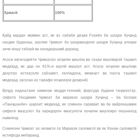
Ҳ
амагӣ
100%
Қайд кардан мумкин аст, ки аз сабаби деҳаи Ғозиён ба шаҳри Хуҷанд
наздик буданаш, аҳолии Ҷамоат бо шаҳрвандони шаҳри Хуҷанд алоқаи
зичи хешу таборӣ ва хонадоршавӣ доранд.
Асоси иқтисодиёти Ҷамоатро хоҷагии қишлоқ ва соҳаи кишоварзӣ ташкил
медиҳад, ки дар он 61%-и аҳолӣ машғул аст. Асоси хоҷагии қишлоқи
деҳотро истеҳсоли сабзавот, ғалладона, меваҷот ва пахта ташкил
медиҳад. (асосан аз тарафи хоҷагиҳои деҳқонӣ).
Вуҷуд надоштани заминаи модди-техникӣ, фарсуда будани таҷҳизотҳо,
сифати Наздикии Ҷамоат ба маркази шаҳри Хуҷанд – ба бозори
«Панҷшанбе» шароит медихад, ки сокинон саривакт ва бе вайроншавии
сифати маҳсулот ба харидорон махсулоти хочагии кишлокро пешниход
намоянд.
Сокинони Ҷамоат аз хизмати се Маркази саломатӣ ва як Хонаи саломатӣ
истифода мебаранд.