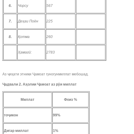
6.
Чорсу
567
7.
Деҳаи Поён
225
8.
Қотма
260
Ҳамагӣ:
2783
Аз ҷиҳати этники Ҷамоат гуногунмиллат мебошад.
Ҷадвали 2. Аҳолии Ҷамоат аз рӯи миллат
Миллат
Фоиз %
тоҷикон
99%
Дигар миллат
1%