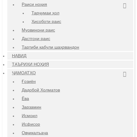
Раиси ноҳия
Тарҷумаи ҳол
Ҳисоботи раис
Муовинони раис
Дастгоҳи раис
Тартиби қабули шаҳрвандон
НАВИД
ТАЪРИХИ НОҲИЯ
ҶАМОАТҲО
Ғозиён
Дадобой Холматов
Ёва
Зарзамин
Исмоил
Исфисор
Овчиқалъача