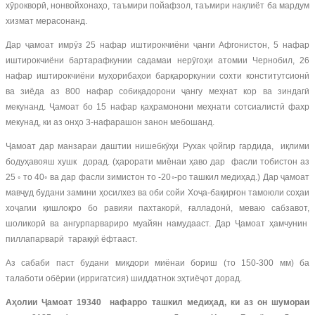
хӯрокворӣ, нонвойхонаҳо, таъмири пойафзол, таъмири нақлиёт ба мардум
хизмат мерасонанд.
Дар ҷамоат имрӯз 25 нафар иштирокчиёни ҷанги Афгонистон, 5 нафар
иштирокчиёни бартарафкунии садамаи нерӯгоҳи атомии Чернобил, 26
нафар иштирокчиёни муҳорибаҳои барқароркунии сохти конститутсионӣ
ва зиёда аз 800 нафар собиқадорони ҷангу меҳнат кор ва зиндагӣ
мекунанд. Ҷамоат бо 15 нафар қаҳрамонони меҳнати сотсиалистӣ фахр
мекунад, ки аз онҳо 3-нафарашон занон мебошанд.
Ҷамоат дар манзараи даштии нишебкӯҳи Рухак ҷойгир гардида, иқлими
бодуҳавояш хушк дорад. (ҳарорати миёнаи ҳаво дар фасли тобистон аз
25 ◦ то 40◦ ва дар фасли зимистон то -20◦-ро ташкил медиҳад.) Дар ҷамоат
мавҷуд будани замини ҳосилхез ва оби сойи Хоҷа-бақирғон тамоюли соҳаи
хоҷагии қишлоқро бо равияи пахтакорӣ, ғалладонӣ, меваю сабзавот,
шоликорӣ ва ангурпарвариро муайян намудааст. Дар Ҷамоат ҳамчунин
пиллапарварӣ тараққӣ ёфтааст.
Аз сабаби паст будани миқдори миёнаи бориш (то 150-300 мм) ба
талаботи обёрии (ирригатсия) шиддатнок эҳтиёҷот дорад.
Аҳолии Ҷамоат 19340 нафарро ташкил медиҳад, ки аз он шумораи