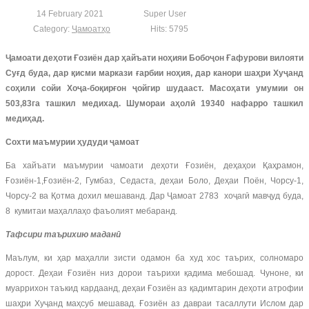
14 February 2021
Super User
Category:
Ҷамоатҳо
Hits: 5795
Ҷамоати деҳоти Ғозиён дар ҳайъати ноҳияи Бобоҷон Ғафурови вилояти
Суғд буда, дар қисми маркази ғарбии ноҳия, дар канори шаҳри Хуҷанд
соҳили сойи Хоҷа-боқирғон ҷойгир шудааст. Масоҳати умумии он
503,83га ташкил медихад. Шумораи аҳолӣ 19340 нафарро ташкил
медиҳад.
Сохти маъмурии ҳудуди ҷамоат
Ба хайъати маъмурии чамоати деҳоти Ғозиён, деҳаҳои Қаҳрамон,
Ғозиён-1,Ғозиён-2, Гумбаз, Седаста, деҳаи Боло, Деҳаи Поён, Чорсу-1,
Чорсу-2 ва Қотма дохил мешаванд. Дар Ҷамоат 2783 хоҷагӣ мавҷуд буда,
8 кумитаи маҳаллаҳо фаъолият мебаранд.
Тафсири таърихию маданӣ
Маълум, ки ҳар маҳалли зисти одамон ба худ хос таърих, солномаро
дорост. Деҳаи Ғозиён низ дорои таърихи қадима мебошад. Чуноне, ки
муаррихон таъкид кардаанд, деҳаи Ғозиён аз қадимтарин деҳоти атрофии
шаҳри Хуҷанд маҳсуб мешавад. Ғозиён аз давраи тасаллути Ислом дар