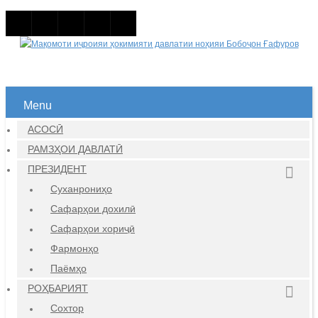
Menu
АСОСӢ
РАМЗҲОИ ДАВЛАТӢ
ПРЕЗИДЕНТ
Суханрониҳо
Сафарҳои дохилӣ
Сафарҳои хориҷӣ
Фармонҳо
Паёмҳо
РОҲБАРИЯТ
Сохтор