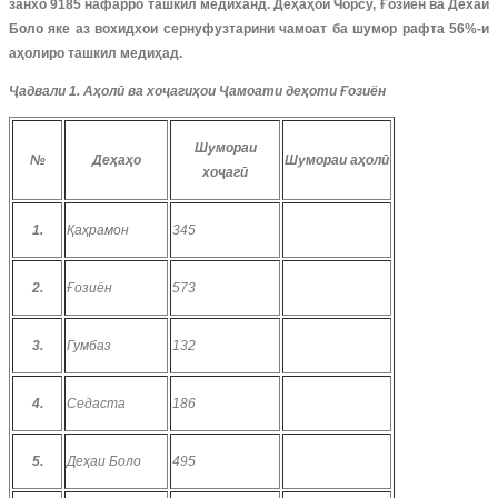
занхо 9185 нафарро ташкил медиханд. Деҳаҳои Чорсу, Ғозиён ва Дехаи
Боло яке аз вохидхои сернуфузтарини чамоат ба шумор рафта 56%-и
аҳолиро ташкил медиҳад.
Ҷадвали 1. Аҳолӣ ва хоҷагиҳои Ҷамоати деҳоти Ғозиён
Шумораи
№
Деҳаҳо
Шумораи аҳолӣ
хоҷагӣ
1.
Қаҳрамон
345
2.
Ғозиён
573
3.
Гумбаз
132
4.
Седаста
186
5.
Деҳаи Боло
495