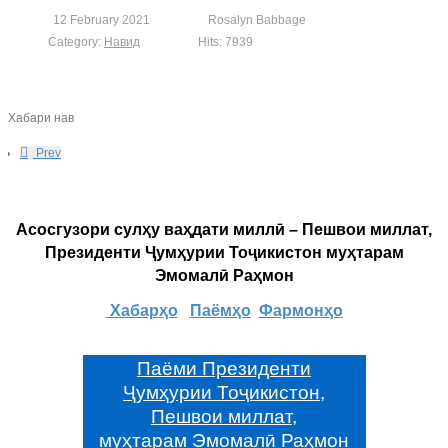
12 February 2021
Rosalyn Babbage
Category:
Навид
Hits: 7939
Хабари нав
Prev
Асосгузори сулҳу ваҳдати миллӣ – Пешвои миллат,
Президенти Ҷумҳурии Тоҷикистон муҳтарам
Эмомалӣ Раҳмон
Хабарҳо
Паёмҳо
Фармонҳо
Паёми Президенти
Ҷумҳурии Тоҷикистон,
Пешвои миллат,
муҳтарам Эмомалӣ Раҳмон