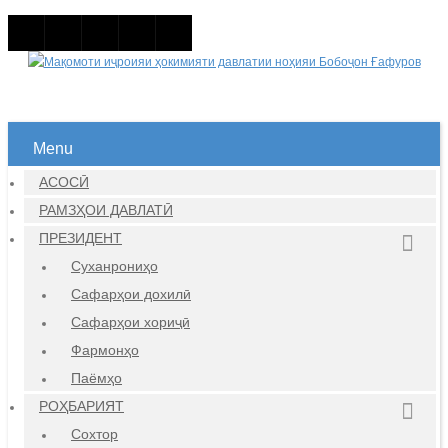
Menu
АСОСӢ
РАМЗҲОИ ДАВЛАТӢ
ПРЕЗИДЕНТ
Суханрониҳо
Сафарҳои дохилӣ
Сафарҳои хориҷӣ
Фармонҳо
Паёмҳо
РОҲБАРИЯТ
Сохтор