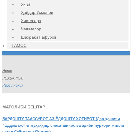
Унҷӣ
Ҳайдар Усмонов
Хистеварз
Чашмасор
Шаҳраки Ғафуров
ТАМОС
Home
РОҲБАРИЯТ
Раиси ноҳия
МАТОЛИБИ БЕШТАР
БАРДОШТУ
ТААССУРОТ АЗ ЁДДОШТУ ХОТИРОТ (Дар ҳошияи
“Ёддоштҳо”-и муҳаққиқ, сиёсатшинос ва адиби пуркори миллӣ
устод Саймумин Ятимов)