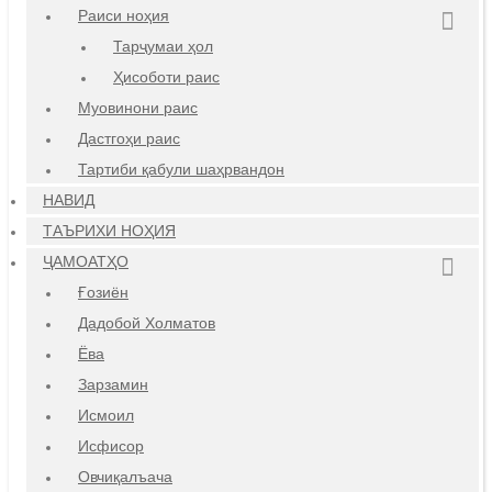
Раиси ноҳия
Тарҷумаи ҳол
Ҳисоботи раис
Муовинони раис
Дастгоҳи раис
Тартиби қабули шаҳрвандон
НАВИД
ТАЪРИХИ НОҲИЯ
ҶАМОАТҲО
Ғозиён
Дадобой Холматов
Ёва
Зарзамин
Исмоил
Исфисор
Овчиқалъача