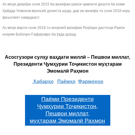
Аз моҳи декабри соли 2015 ба вазифаи раиси ҷамоати деҳоти ба номи
Ҳайдар Усмонов муносиб дониста шуда, дар ин вазифа то соли 2016 кору
фаъолият намудааст.
Аз моҳи марти соли 2016 то инҷониб вазифаи Роҳбари дастгоҳи Раиси
ноҳияи Бобоҷон Ғафуровро ба ӯҳда дорад.
Асосгузори сулҳу ваҳдати миллӣ – Пешвои миллат,
Президенти Ҷумҳурии Тоҷикистон муҳтарам
Эмомалӣ Раҳмон
Хабарҳо
Паёмҳо
Фармонҳо
Паёми Президенти
Ҷумҳурии Тоҷикистон,
Пешвои миллат,
муҳтарам Эмомалӣ Раҳмон