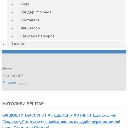
Унҷӣ
Ҳайдар Усмонов
Хистеварз
Чашмасор
Шаҳраки Ғафуров
ТАМОС
Home
РОҲБАРИЯТ
Дастгоҳи раис
МАТОЛИБИ БЕШТАР
БАРДОШТУ
ТААССУРОТ АЗ ЁДДОШТУ ХОТИРОТ (Дар ҳошияи
“Ёддоштҳо”-и муҳаққиқ, сиёсатшинос ва адиби пуркори миллӣ
устод Саймумин Ятимов)