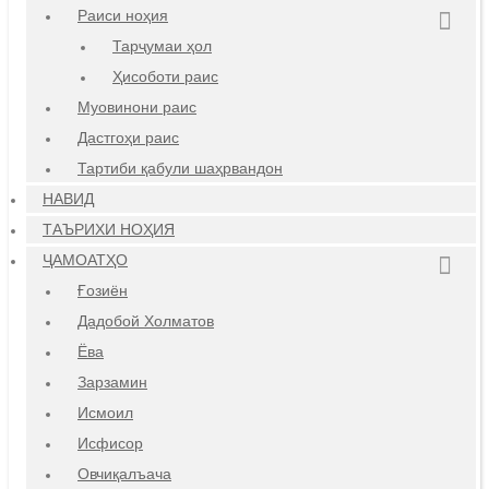
Раиси ноҳия
Тарҷумаи ҳол
Ҳисоботи раис
Муовинони раис
Дастгоҳи раис
Тартиби қабули шаҳрвандон
НАВИД
ТАЪРИХИ НОҲИЯ
ҶАМОАТҲО
Ғозиён
Дадобой Холматов
Ёва
Зарзамин
Исмоил
Исфисор
Овчиқалъача