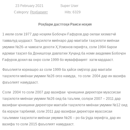
23 February 2021
Super User
Category:
Роҳбарият
Hits: 6329
Роҳбари дастгоҳи Раиси ноҳия
1 июли соли 1977 дар ноҳияи Бобоҷон Ғафуров дар оилаи хизматчӣ
таввалуд шудааст. Таҳсилоти миёнаро дар мактаби таҳсилоти миёнаи
умумии №26–и чамоати дехоти Ҳ.Усмонов гирифта, соли 1994 барои
идомаи таҳсил ба Донишгоҳи давлатии Хуҷанд ба номи академик Бобоҷон
Ғафуров дохил ва онро соли 1999 бо муваффақият хатм кардааст.
Фаъолияти кориашро аз соли 1999 ба ҳайси омӯзгор дар мактаби
таҳсилоти миёнаи умумии №26 оғоз намуда, то соли 2004 дар ин вазифа
фаъолият намудааст.
Соли 2004 то соли 2007 дар вазифаи ҷонишини директори муассисаи
таҳсилоти миёнаи умумии №26 оид ба таълим, солҳои 2007 – 2011 дар
вазифаи ҷонишини директори мактаби таҳсилоти миёнаи умумии №12 оид
ба корҳои тарбиявӣ, соли 2011 дар вазифаи директори муассисаи
таълимии таҳсилоти миёнаи умумии №26 – ро ба ӯҳда гирифта, дар ин
вазифа то соли 2015 фаъолият намудааст.