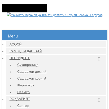
Menu
АСОСӢ
РАМЗҲОИ ДАВЛАТӢ
ПРЕЗИДЕНТ
Суханрониҳо
Сафарҳои дохилӣ
Сафарҳои хориҷӣ
Фармонҳо
Паёмҳо
РОҲБАРИЯТ
Сохтор