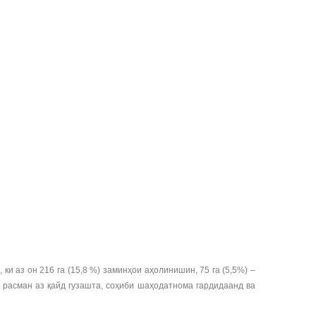
 ки аз он 216 га (15,8 %) заминҳои аҳолинишин, 75 га (5,5%) –
 расман аз қайд гузашта, соҳиби шаҳодатнома гардидаанд ва