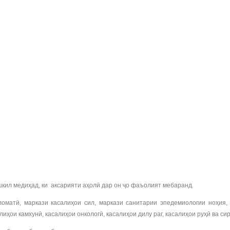
кил медиҳад, ки аксарияти аҳолӣ дар он ҷо фаъолият мебаранд.
ломатӣ, маркази касалиҳои сил, маркази санитарии эпедемиологии ноҳия
ҳои камхунӣ, касалиҳои онкологӣ, касалиҳои дилу раг, касалиҳои руҳӣ ва сир