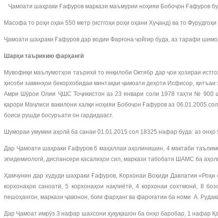
Ҷамоати шаҳраки Ғафуров маркази маъмурии ноҳияи Бобоҷон Ғафуров буда,
Масофа то роҳи оҳан 550 метр (истгоҳи роҳи оҳани Хуҷанд) ва то Фурудгоҳ
Ҷамоати шаҳраки Ғафуров дар водии Фарғона ҷойгир буда, аз тарафи шимо
Шарҳи таърихию фарҳангӣ
Мувофиқи маълумотҳои таърихӣ то инқилоби Октябр дар ҷои ҳозираи истгоҳ
ҳисоби заминҳои бекорхобидаи минтақаи ҷамоати деҳоти Исфисор, қитъаи 
Амри Шӯрои Олии ҶШС Тоҷикистон аз 23 январи соли 1978 таҳти № 900 
қарори Маҷлиси вакилони халқи ноҳияи Бобоҷон Ғафуров аз 06.01.2005 с
боиси рушди босуръати он гардидааст.
Шумораи умумии аҳолӣ ба санаи 01.01.2015 сол 18325 нафар буда: аз онҳо
Дар Ҷамоати шаҳраки Ғафуров 6 маҳаллаи аҳолинишин, 4 мактаби таълимот
эпидемиологӣ, диспансери касалиҳои сил, маркази табобати ШАМС ба аҳол
Ҳамчунин дар худуди шаҳраки Ғафуров, Корхонаи Воҳиди Давлатии «Роҳи 
корхонаҳои саноатӣ, 5 корхонаҳои нақлиётӣ, 4 корхонаи сохтмонӣ, 8 бо
пешоҳангон, маркази ҷавонон, боғи фарҳанг ва фароғатии ба номи А. Руда
Дар Ҷамоат имрӯз 3 нафар шахсони ҳуқуқашон ба онҳо баробар, 1 нафар Қ