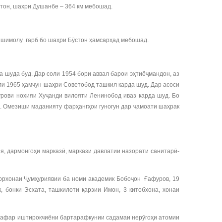
стон, шаҳри Душанбе – 364 км мебошад.
и шимолу ғарб бо шаҳри Бӯстон ҳамсарҳад мебошад.
а шуда буд. Дар соли 1954 бори аввал барои эҳтиёҷмандон, аз
ли 1965 ҳамчун шаҳри Советобод ташкил карда шуд. Дар асоси
рови ноҳияи Хуҷанди вилояти Ленинобод иваз карда шуд. Бо
. Омезиши маданияту фарҳангҳои гуногун дар ҷамоати шаҳрак
я, дармонгоҳи марказӣ, маркази давлатии назорати санитарӣ-
сорхонаи Ҷумҳуриявии ба номи академик Бобоҷон Ғафуров, 19
, бонки Эсхата, ташкилоти қарзии Имон, 3 китобхона, хонаи
6 нафар иштирокчиёни бартарафкунии садамаи нерӯгоҳи атомии