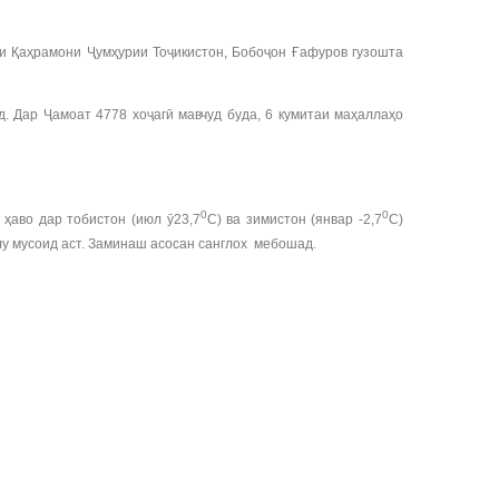
и Қаҳрамони Ҷумҳурии Тоҷикистон, Бобоҷон Ғафуров гузошта
. Дар Ҷамоат 4778 хоҷагӣ мавчуд буда, 6 кумитаи маҳаллаҳо
0
0
ҳаво дар тобистон (июл ӯ23,7
С) ва зимистон (январ -2,7
С)
лу мусоид аст. Заминаш асосан санглох мебошад.