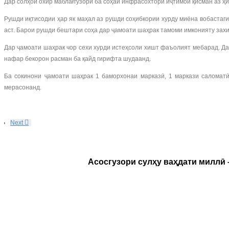
Дар солҳои охир маблағгузорӣ ба соҳаи инфрасохтори иҷтимоӣ қисман аз ҳи
Рушди иқтисодии ҳар як маҳал аз рушди соҳибкории хурду миёна вобастаги
аст. Барои рушди бештари соҳа дар ҷамоати шаҳрак тамоми имконияту захи
Дар ҷамоати шаҳрак чор сехи хурди истеҳсоли хишт фаъолият мебарад. Да
нафар бекорон расман ба қайд гирифта шудаанд.
Ба сокинони ҷамоати шаҳрак 1 баморхонаи марказӣ, 1 маркази саломатӣ
мерасонанд.
Next
Асосгузори сулҳу ваҳдати миллӣ