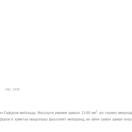
Hits: 5430
2
он Ғафуров мебошад. Масоҳати умумии ҷамоат 13,60 км
-ро ташкил мекунад,
фуров 6 кумитаи маҳаллаҳо фаъолият мебаранд, ки айни замон ҳамаи онҳо