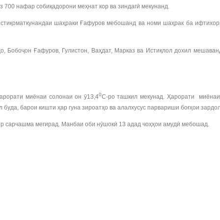
з 700 нафар собиқадорони меҳнат кор ва зиндагӣ мекунанд.
истиқоматкунандаи шаҳраки Ғафуров мебошанд ва номи шаҳрак ба ифтихор
, Бобоҷон Ғафуров, Гулистон, Ваҳдат, Марказ ва Истиқлол дохил мешаванд
0
ҳарорати миёнаи солонаи он ӯ13,4
С-ро ташкил мекунад. Ҳарорати миёнаи 
 буда, барои кишти ҳар гуна зироатҳо ва алалхусус парвариши боғҳои зардо
ир сарчашма мегирад. Манбаи оби нӯшокӣ 13 адад чоҳҳои амудӣ мебошад.