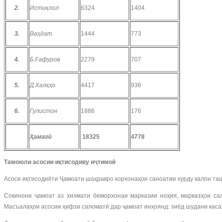
2.
Истиқлол
6324
1404
3.
Ваҳдат
1444
773
4.
Б.Ғафуров
2279
707
5.
Д.Халқҳо
4417
936
6.
Гулистон
1886
176
Ҳамагӣ
18325
4778
Тамоюли асосии иқтисодиву иҷтимоӣ
Асоси иқтисодиёти Ҷамоати шаҳракро корхонаҳои саноатии хурду калон таш
Сокинони ҷамоат аз хизмати беморхонаи марказии ноҳия, марказҳои са
Масъалаҳои асосии ҳифзи саломатӣ дар ҷамоат инҳоянд: зиёд шудани касали