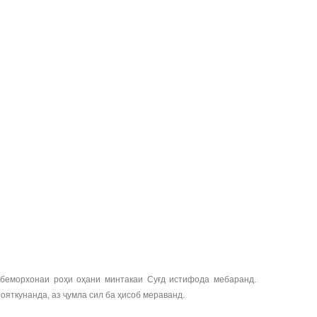
, беморхонаи роҳи оҳани минтакаи Суғд истифода мебаранд.
ояткунанда, аз ҷумла сил ба ҳисоб мераванд.