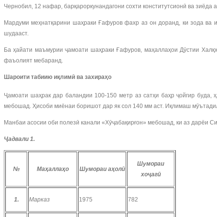
Чернобил, 12 нафар, барқароркунандагони сохти конститутсионӣ ва зиёда а
Мардуми меҳнатқарини шаҳраки Ғафуров фахр аз он доранд, ки зода ва 
шудааст.
Ба ҳайати маъмурии ҷамоати шаҳраки Ғафуров, маҳаллаҳои Дӯстии Халқҳо
фаъолият мебаранд.
Шароити табиию иқлимӣ ва захираҳо
Ҷамоати шаҳрак дар баландии 100-150 метр аз сатҳи баҳр ҷойгир буда, 
мебошад. Ҳисоби миёнаи боришот дар як сол 140 мм аст. Иқлимаш мӯътадил
Манбаи асосии оби полезӣ канали «Хӯҷабақирғон» мебошад, ки аз дарёи С
Ҷадвали 1.
Шумораи
№
Маҳаллаҳо
Шумораи аҳолӣ
хоҷагӣ
1.
Марказ
1975
782