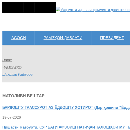
АСОСӢ
РАМЗҲОИ ДАВЛАТӢ
ПРЕЗИДЕНТ
Home
ҶАМОАТҲО
Шаҳраки Ғафуров
МАТОЛИБИ БЕШТАР
БАРДОШТУ
ТААССУРОТ АЗ ЁДДОШТУ ХОТИРОТ (Дар ҳошияи “Ёддошт
18-07-2026
Нишасти
матбуотӣ. СУРЪАТИ АФЗОИШ НАТИҶАИ ТАЛОШҲОИ МУТТ