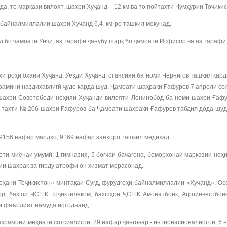
 то маркази вилоят, шаҳри Хуҷанд – 12 км ва то пойтахти Ҷумҳурии Тоҷики
и байналмиллалии шаҳри Хуҷанд 6,4 км-ро ташкил мекунад.
л бо ҷамоати Унҷӣ, аз тарафи ҷанубу шарқ бо ҷамоати Исфисор ва аз тараф
и роҳи оҳани Хуҷанд, Уезди Хуҷанд, стансияи ба номи Чернигов ташкил кард
замини наздиҳавлигӣ ҷудо карда шуд. Ҷамоати шаҳраки Ғафуров 7 апрели со
шаҳри Советободи ноҳияи Хуҷанди вилояти Ленинобод ба номи шаҳри Ғафу
ол таҳти № 206 шаҳри Ғафуров ба Ҷамоати шаҳраки Ғафуров табдил дода шуд
 9156 нафар мардҳо, 9169 нафар занҳоро ташкил медиҳад.
и миёнаи умумӣ, 1 гимназия, 5 боғчаи бачагона, беморхонаи марказии ноҳи
ии шаҳрак ва гирду атрофи он хизмат мерасонад.
оҳани Тоҷикистон» минтақаи Суғд, фурудгоҳи байналмиллалии «Хуҷанд», О
зор, бахши ҶСШК Тоҷиктелеком, бахшҳои ҶСШК Амонатбонк, Агроинвестбонк
кӣ фаъолият намуда истодаанд.
аҳрамони меҳнати сотсиалистӣ, 29 нафар ҷанговар - интернасионалистон, 