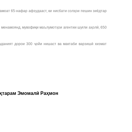
ҷамоат 65-нафар афзудааст, ки нисбати солҳои пешин зиёдтар
л менамоянд, мувофиқи маълумотҳои агентии шуғли аҳолӣ, 650
маданият дорои 300 ҷойи нишаст ва мактаби варзишӣ хизмат
уҳтарам Эмомалӣ Раҳмон