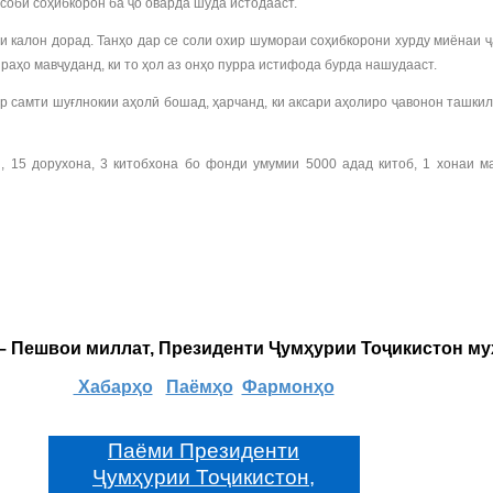
соби соҳибкорон ба ҷо оварда шуда истодааст.
и калон дорад. Танҳо дар се соли охир шумораи соҳибкорони хурду миёнаи 
раҳо мавҷуданд, ки то ҳол аз онҳо пурра истифода бурда нашудааст.
р самти шуғлнокии аҳолӣ бошад, ҳарчанд, ки аксари аҳолиро ҷавонон ташки
, 15 дорухона, 3 китобхона бо фонди умумии 5000 адад китоб, 1 хонаи 
 – Пешвои миллат, Президенти Ҷумҳурии Тоҷикистон м
Хабарҳо
Паёмҳо
Фармонҳо
Паёми Президенти
Ҷумҳурии Тоҷикистон,