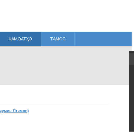
ҶАМОАТҲО
ТАМОС
мумин Ятимов)