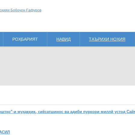
РОҲБАРИЯТ
НАВИД
ТАЪРИХИ НОҲИЯ
ҳо”-и муҳаққиқ, сиёсатшинос ва адиби пуркори миллӣ устод Сай
АСИЛ