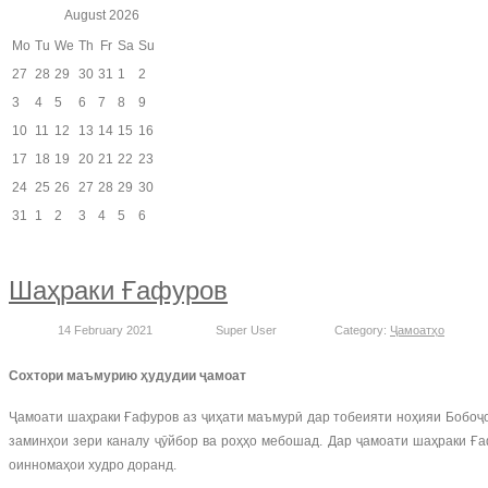
August
2026
Mo
Tu
We
Th
Fr
Sa
Su
27
28
29
30
31
1
2
3
4
5
6
7
8
9
10
11
12
13
14
15
16
17
18
19
20
21
22
23
24
25
26
27
28
29
30
31
1
2
3
4
5
6
Шаҳраки Ғафуров
14 February 2021
Super User
Category:
Ҷамоатҳо
Сохтори маъмурию ҳудудии ҷамоат
Ҷамоати шаҳраки Ғафуров аз ҷиҳати маъмурӣ дар тобеияти ноҳияи Бобоҷ
заминҳои зери каналу ҷӯйбор ва роҳҳо мебошад. Дар ҷамоати шаҳраки Ға
оинномаҳои худро доранд.