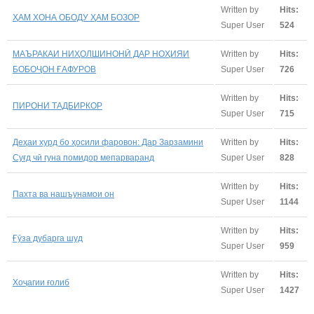
Written by
Hits:
ҲАМ ХОНА ОБОДУ ҲАМ БОЗОР
Super User
524
МАЪРАКАИ НИҲОЛШИНОНӢ ДАР НОҲИЯИ
Written by
Hits:
БОБОҶОН ҒАФУРОВ
Super User
726
Written by
Hits:
ПИРОНИ ТАДБИРКОР
Super User
715
Деҳаи хурд бо ҳосили фаровон: Дар Зарзамини
Written by
Hits:
Суғд чӣ гуна помидор мепарваранд
Super User
828
Written by
Hits:
Пахта ва нашъунамои он
Super User
1144
Written by
Hits:
Ғӯза дубарга шуд
Super User
959
Written by
Hits:
Хоҷагии ғолиб
Super User
1427