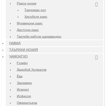
Раиси ноҳия
Тарҷумаи ҳол
Ҳисоботи раис
Муовинони раис
Дастгоҳи раис
Тартиби қабули шаҳрвандон
НАВИД
ТАЪРИХИ НОҲИЯ
ҶАМОАТҲО
Ғозиён
Дадобой Холматов
Ёва
Зарзамин
Исмоил
Исфисор
Овчиқалъача