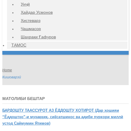
Унҷӣ
Ҳайдар Усмонов
Хистеварз
Чашмасор
Шаҳраки Ғафуров
ТАМОС
Home
Кишоварзӣ
МАТОЛИБИ БЕШТАР
БАРДОШТУ
ТААССУРОТ АЗ ЁДДОШТУ ХОТИРОТ (Дар ҳошияи
“Ёддоштҳо”-и муҳаққиқ, сиёсатшинос ва адиби пуркори миллӣ
устод Саймумин Ятимов)