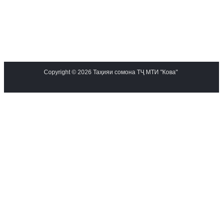
Copyright © 2026 Таҳияи сомона ТҶ МТИ "Кова"