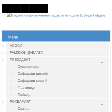
Menu
АСОСӢ
РАМЗҲОИ ДАВЛАТӢ
ПРЕЗИДЕНТ
Суханрониҳо
Сафарҳои дохилӣ
Сафарҳои хориҷӣ
Фармонҳо
Паёмҳо
РОҲБАРИЯТ
Сохтор