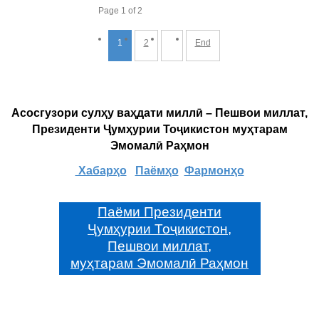
Page 1 of 2
1
2
End
Асосгузори сулҳу ваҳдати миллӣ – Пешвои миллат,
Президенти Ҷумҳурии Тоҷикистон муҳтарам
Эмомалӣ Раҳмон
Хабарҳо
Паёмҳо
Фармонҳо
Паёми Президенти
Ҷумҳурии Тоҷикистон,
Пешвои миллат,
муҳтарам Эмомалӣ Раҳмон