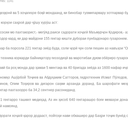
Hits: 1141
деҳқонӣ ва 5 хоҷагиҳое боқӣ мондаанд, ки бинобар тухмипарвару зотпарвар 
 корҳои саҳроӣ дар ҷӯшу хурӯш аст:
сосии мо пахтакорист,- мегӯяд раиси садорати хоҷагӣ Маъмурҷон Қодиров,- а
дор кард, ки дар майдони 155 гектар кишти дубораи пунбадонаро гузаронем..
 ба порсола 221 гектар зиёд буда, соли ҷорӣ чун соли пешин аз навъҳои “Ори
2 техника коркарди байниқатору ғиззодиҳӣ ва маротибаи дуюм обёриро гузаро
равӣ ба роҳ монда дар ҳамаи 5 минтақа ва 40 бригада зиёда аз 1600 нафар иҷ
ономҳо Ашӯрбой Тоҷиев ва Абдуҳаким Сатторов, гидротехник Исмат Пӯлодо
нов, Олим Тоҳиров ва дигарон саҳми арзанда доранд. Ба шарофати меҳн
ктар пахтазорро ба 34,2 сентнер расониданд.
41 гектарро ташкил медиҳад. Аз ин ҳисоб 640 гектарашро боғи меваҳои дон
рӣ намоянд.
орати хоҷагӣ қарор додааст, пойгоҳи нави обкаширо дар Баҳри тоҷик бунёд 