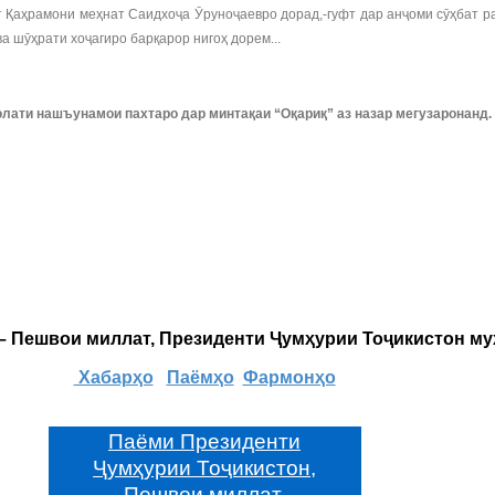
ат Қаҳрамони меҳнат Саидхоҷа Ӯруноҷаевро дорад,-гуфт дар анҷоми сӯҳбат р
 шӯҳрати хоҷагиро барқарор нигоҳ дорем...
лати нашъунамои пахтаро дар минтақаи “Оқариқ” аз назар мегузаронанд.
 – Пешвои миллат, Президенти Ҷумҳурии Тоҷикистон м
Хабарҳо
Паёмҳо
Фармонҳо
Паёми Президенти
Ҷумҳурии Тоҷикистон,
Пешвои миллат,