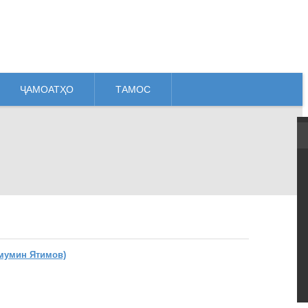
ҶАМОАТҲО
ТАМОС
мумин Ятимов)