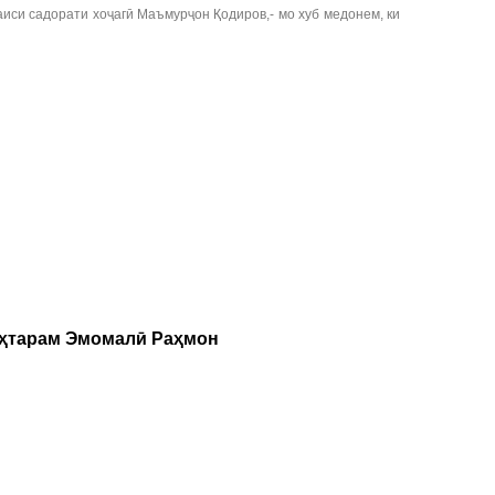
аиси садорати хоҷагӣ Маъмурҷон Қодиров,- мо хуб медонем, ки
уҳтарам Эмомалӣ Раҳмон