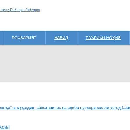
РОҲБАРИЯТ
НАВИД
ТАЪРИХИ НОҲИЯ
ҳо”-и муҳаққиқ, сиёсатшинос ва адиби пуркори миллӣ устод Сай
АСИЛ