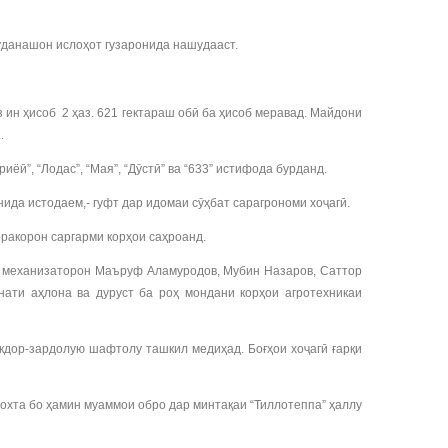
буданашон ислоҳот гузаронида нашудааст.
з ин ҳисоб 2 ҳаз. 621 гектараш обӣ ба ҳисоб меравад. Майдони
.
ёӣ”, “Лодас”, “Мая”, “Дӯстӣ” ва “633” истифода бурданд.
нида истодаем,- гуфт дар идомаи сӯҳбат сарагрономи хоҷагӣ.
оракорон саргарми корҳои саҳроанд.
в, механизаторон Маъруф Аламуродов, Мубин Назаров, Саттор
ати аҳлона ва дуруст ба роҳ мондани корҳои агротехникаи
акдор-зардолую шафтолу ташкил медиҳад. Боғҳои хоҷагӣ ғарқи
сохта бо ҳамин муаммои обро дар минтақаи “Тиллотеппа” ҳаллу