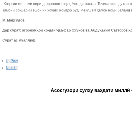
-Хоҷагии мо номи пири деҳқонони тоҷик, Устоди пахтаи Тоҷикистон, ду кар
замони роҳбарии эшон ин хоҷагӣ номдор буд. Мекӯшем ҳамон номи баланд ва
М. Мақсудов.
Дар сурат: агрономҳои хоҷагӣ Ҷаъфар Охунов ва Абдуҳаким Сатторов ҳо
Сурат аз муаллиф.
Prev
Next
Асосгузори сулҳу ваҳдати миллӣ