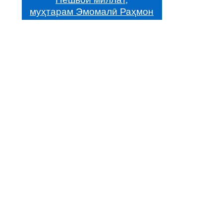
муҳтарам Эмомалӣ Раҳмон