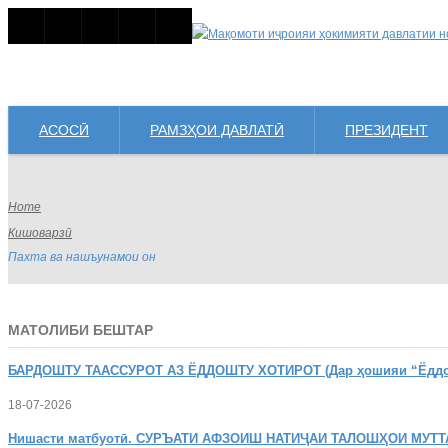
АСОСӢ
РАМЗҲОИ ДАВЛАТӢ
ПРЕЗИДЕНТ
Home
Кишоварзӣ
Пахта ва нашъунамои он
МАТОЛИБИ БЕШТАР
БАРДОШТУ
ТААССУРОТ АЗ ЁДДОШТУ ХОТИРОТ (Дар ҳошияи “Ёддошт
18-07-2026
Нишасти
матбуотӣ. СУРЪАТИ АФЗОИШ НАТИҶАИ ТАЛОШҲОИ МУТТ