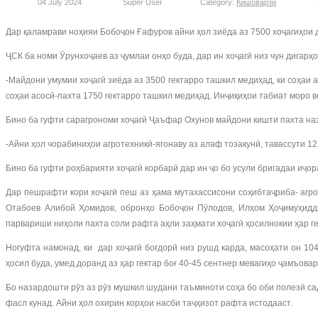
04 July 2024
Super User
Category:
Кишоварзӣ
Дар қаламрави ноҳияи Бобоҷон Ғафуров айни ҳол зиёда аз 7500 хоҷагиҳои 
ҶСК ба номи Ӯрунхоҷаев аз ҷумлаи онҳо буда, дар ин хоҷагӣ низ чун дигарҳо
-Майдони умумии хоҷагӣ зиёда аз 3500 гектарро ташкил медиҳад, ки соҳаи а
соҳаи асосӣ-пахта 1750 гектарро ташкил медиҳад. Инҷиқиҳои табиат моро во
Бино ба гуфти сарагрономи хоҷагӣ Ҷаъфар Охунов майдони кишти пахта назар
-Айни ҳол чорабиниҳои агротехникӣ-ягонаву аз алаф тозакунӣ, тавассути 1
Бино ба гуфти роҳбарияти хоҷагӣ корбарӣ дар ин ҷо бо усули бригадаи иҷо
Дар пешрафти кори хоҷагӣ пеш аз ҳама мутахассисони соҳибтаҷриба- агр
Отабоев Алибой Ҳомидов, обронҳо Бобоҷон Пӯлодов, Илҳом Ҳоҷимуҳидди
парвариши ниҳоли пахта соли рафта аҳли заҳмати хоҷагӣ ҳосилнокии ҳар ге
Ногуфта намонад, ки дар хоҷагӣ боғдорӣ низ рушд карда, масоҳати он 10
ҳосил буда, умед доранд аз ҳар гектар боғ 40-45 сентнер мевагиҳо ҷамъова
Бо назардошти рӯз аз рӯз мушкил шудани таъминоти соҳа бо оби полезӣ сад
фасл кунад. Айни ҳол охирин корҳои насби таҷҳизот рафта истодааст.