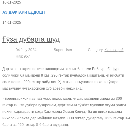
16-11-2025
АЗ
ДАФТАРИ ЁДДОШТ
14-11-2025
Ғӯза дубарга шуд
04 July 2024
Super User
Category:
Кишоварзӣ
Hits: 957
Дар калонттарин ноҳияи кишоврзии вилоят ба номи Бобоҷон Ғафуров
соли ҷорӣ ба майдони 8 ҳаз. 290 гектар пунбадона киштанд, ки нисбати
соли пешин 290 гектар зиёд аст. Ҳолати нашъунамои ниҳоли ғӯзаро
масъулину мутахассисон хуб арзёбӣ мекунанд:
-Боронгариҳои паёпай моро водор кард, ки дар майдони зиёда аз 300
гектар кишти дубора гузаронем,-гуфт зимни сӯҳбат муовини якуми раиси
ноҳия, сарпарасти соҳа Ҳакимзода Ҳомид Кенҷа,- ба ин нигоҳ накарда
ниҳолони пахта дар майдони наздик 3000 гектар дубаргаву 1639 гектар 3-4
барга ва 469 гектар 5-6 барга шудаанд.