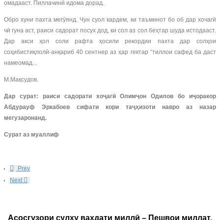
омадааст. Пиллачинӣ идома дорад.
Обро хуни пахта мегӯянд. Чун суол кардем, ки таъминот бо об дар хочагӣ
чӣ гуна аст, раиси садорат посух дод, ки сол аз сол беҳтар шуда истодааст.
Дар акси ҳол соли рафта ҳосили рекордии пахта дар солҳои
соҳибистиқлолӣ-анқариб 40 сентнер аз ҳар гектар “тиллои сафед ба даст
намеомад...
М.Мақсудов.
Дар сурат: раиси садорати хоҷагӣ Олимҷон Одилов бо иҷоракор
Абдурауф Эркабоев сифати кори таҷҳизоти навро аз назар
мегузаронанд.
Сурат аз муаллиф
Prev
Next
Асосгузори сулҳу ваҳдати миллӣ – Пешвои миллат,