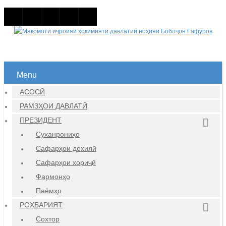
Menu
АСОСӢ
РАМЗҲОИ ДАВЛАТӢ
ПРЕЗИДЕНТ
Суханрониҳо
Сафарҳои дохилӣ
Сафарҳои хориҷӣ
Фармонҳо
Паёмҳо
РОҲБАРИЯТ
Сохтор