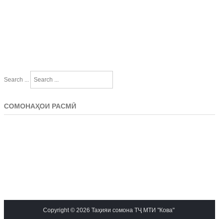
Search ...
СОМОНАҲОИ РАСМӢ
Copyright © 2026 Таҳияи сомона ТҶ МТИ "Кова"