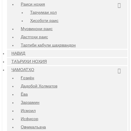
Раиси ноҳия
Тарҷумаи ҳол
Ҳисоботи раис
Муовинони раис
Дастгоҳи раис
Тартиби қабули шаҳрвандон
НАВИД
ТАЪРИХИ НОҲИЯ
ҶАМОАТҲО
Ғозиён
Дадобой Холматов
Ёва
Зарзамин
Исмоил
Исфисор
Овчиқалъача