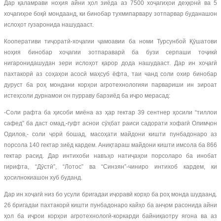
Дар қаламрави ноҳия айни ҳол зиёда аз 7500 хоҷагиҳои деҳқонӣ ва 5
хоҷагиҳое боқӣ мондаанд, ки бинобар тухмипарвару зотпарвар буданашон
ислоҳот гузаронида нашудааст.
Кооперативи тиҷоратӣ-хоҷагии ҷамоавии ба номи Турсунбой Қӯшатови
ноҳия бинобар хоҷагии зотпараварӣ ба бузи серпаши тоҷикӣ
нигаронидашудан зери ислоҳот қарор дода нашудааст. Дар ин хоҷагӣ
пахтакорӣ аз соҳаҳои асосӣ маҳсуб ёфта, таи чанд соли охир бинобар
дуруст ба роҳ мондани корҳои агротехнологияи парвариши ин зироат
истеҳсоли дурнамои он пурраву барзиёд ба иҷро мерасад:
-Соли рафта ба ҳисоби миёна аз ҳар гектар 39 сентнер ҳосили “тиллои
сафед” ба даст омад,-гуфт аснои сӯҳбат раиси садорати хофагӣ Олимҷон
Одилов,- соли ҷорӣ бошад, масоҳати майдони кишти пунбадонаро аз
порсола 140 гектар зиёд кардем. Аниқтараш майдони кишти имсола ба 866
гектар расид. Дар интихоби навъҳо натиҷаҳои порсоларо ба инобат
гирифта, “Дӯстӣ”, “Лотос” ва “Синзян”-чиниро интихоб кардем, ки
ҳосилнокиашон хуб буданд.
Дар ин хоҷагӣ низ бо усули бригадаи иҷоравӣ корҳо ба роҳ монда шудаанд.
26 бригадаи пахтакорӣ кишти пунбадонаро кайҳо ба анҷом расонида айни
ҳол ба иҷрои корҳои агротехнологӣ-коркарди байниқаотру ягона ва аз