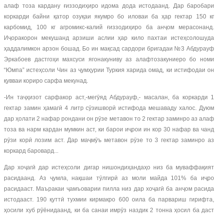
алаф тоза кардану ғиззодиҳиро идома дода истодаанд. Дар баробари
коркарди байни қатор озуқаи якумро бо иловаи ба ҳар гектар 150 кг
карбомид, 100 кг агромикс-калий ғиззодиҳиро ба анҷом мерасонанд.
Иҷоракорон мекушанд арзиши аслии ҳар кило пахтаи истеҳсолошуда
ҳаддалимкон арзон бошад. Бо ин мақсад сардори бригадаи №3 Абдурауф
Эркабоев дастгоҳи махсуси ягонакуниву аз алафтозакуниеро бо номи
“Юмпа” истеҳсоли Чин аз ҷумҳурии Туркия харида омад, ки истифодаи он
қувваи кориро сарфа мекунад.
-Ин таҷҳизот сарфакор аст,-мегӯяд Абдурауф,- масалан, ба коркарди 1
гектар замин ҳамагӣ 4 литр сӯзишворӣ истифода мешаваду халос. Дуюм
дар ҳолати 2 нафар рондани он рӯзе метавон то 2 гектар заминро аз алаф
тоза ва нарм кардан мумкин аст, ки барои иҷрои ин кор 30 нафар ва чанд
рӯзи корӣ лозим аст. Дар маҷмӯъ метавон рӯзе то 3 гектар заминро аз
коркард баровард...
Дар хоҷагӣ дар истеҳсоли дигар нишондиҳандаҳо низ ба муваффақият
расидаанд. Аз ҷумла, нақшаи тӯлгирӣ аз моли майда 101% ба иҷро
расидааст. Маъракаи ҷамъоварии пилла низ дар хоҷагӣ ба анҷом расида
истодааст. 190 қуттӣ тухмии кирмакро 600 оила ба парвариш гирифта,
ҳосили хуб рӯёнидаанд, ки ба санаи имрӯз наздик 2 тонна ҳосил ба даст