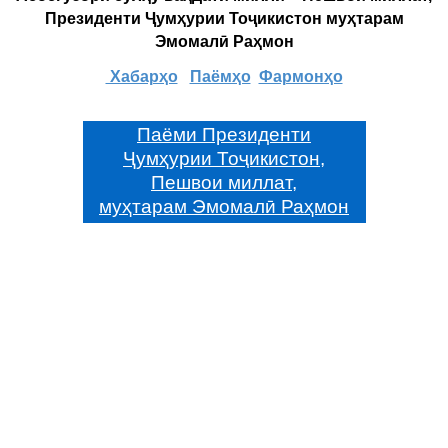
Президенти Ҷумҳурии Тоҷикистон муҳтарам
Эмомалӣ Раҳмон
Хабарҳо
Паёмҳо
Фармонҳо
Паёми Президенти
Ҷумҳурии Тоҷикистон,
Пешвои миллат,
муҳтарам Эмомалӣ Раҳмон