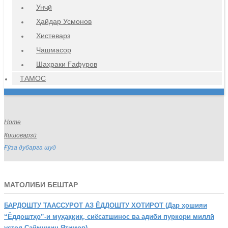
Унҷӣ
Ҳайдар Усмонов
Хистеварз
Чашмасор
Шаҳраки Ғафуров
ТАМОС
Home
Кишоварзӣ
Ғӯза дубарга шуд
МАТОЛИБИ БЕШТАР
БАРДОШТУ
ТААССУРОТ АЗ ЁДДОШТУ ХОТИРОТ (Дар ҳошияи
“Ёддоштҳо”-и муҳаққиқ, сиёсатшинос ва адиби пуркори миллӣ
устод Саймумин Ятимов)