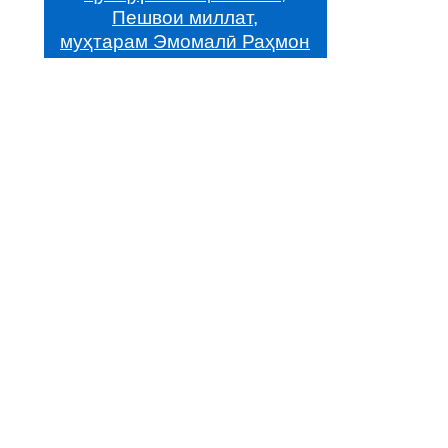
Пешвои миллат,
муҳтарам Эмомалӣ Раҳмон