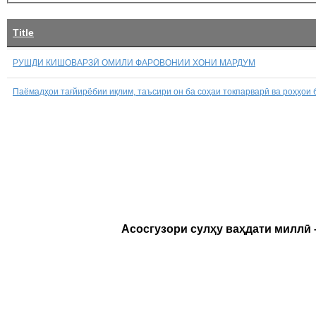
Title
РУШДИ КИШОВАРЗӢ ОМИЛИ ФАРОВОНИИ ХОНИ МАРДУМ
Паёмадҳои тағйирёбии иқлим, таъсири он ба соҳаи токпарварӣ ва роҳҳои
Асосгузори сулҳу ваҳдати миллӣ