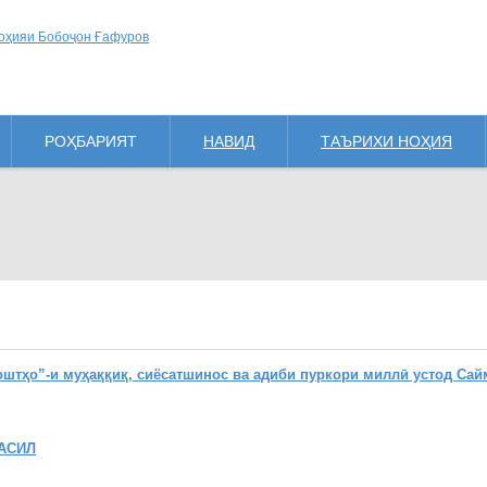
РОҲБАРИЯТ
НАВИД
ТАЪРИХИ НОҲИЯ
ҳо”-и муҳаққиқ, сиёсатшинос ва адиби пуркори миллӣ устод Сай
АСИЛ