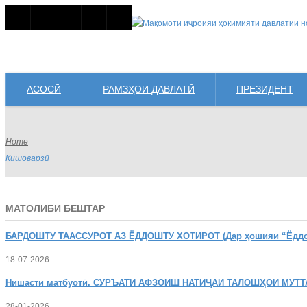
АСОСӢ
РАМЗҲОИ ДАВЛАТӢ
ПРЕЗИДЕНТ
Home
Кишоварзӣ
МАТОЛИБИ БЕШТАР
БАРДОШТУ
ТААССУРОТ АЗ ЁДДОШТУ ХОТИРОТ (Дар ҳошияи “Ёддошт
18-07-2026
Нишасти
матбуотӣ. СУРЪАТИ АФЗОИШ НАТИҶАИ ТАЛОШҲОИ МУТТ
28-01-2026