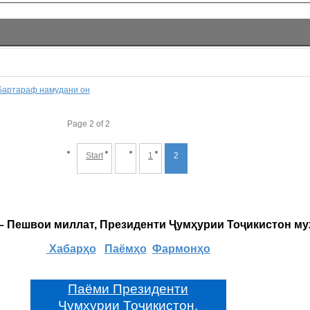
 бартараф намудани он
Page 2 of 2
Start
1
2
 – Пешвои миллат, Президенти Ҷумҳурии Тоҷикистон м
Хабарҳо
Паёмҳо
Фармонҳо
Паёми Президенти
Ҷумҳурии Тоҷикистон,