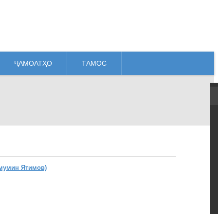
ҶАМОАТҲО
ТАМОС
мумин Ятимов)