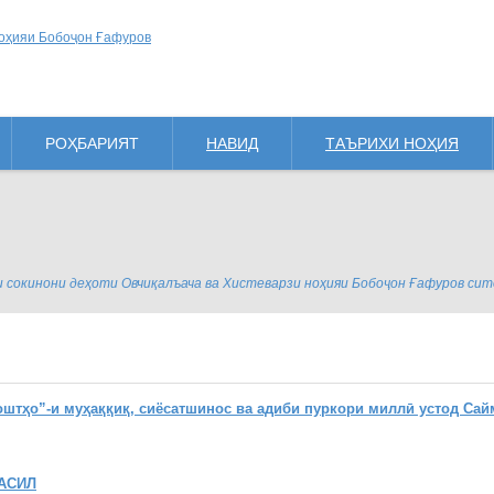
РОҲБАРИЯТ
НАВИД
ТАЪРИХИ НОҲИЯ
кинони деҳоти Овчиқалъача ва Хистеварзи ноҳияи Бобоҷон Ғафуров сит
ҳо”-и муҳаққиқ, сиёсатшинос ва адиби пуркори миллӣ устод Сай
АСИЛ