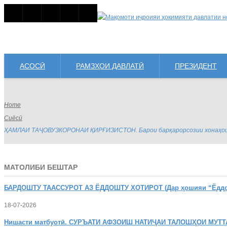
АСОСӢ
РАМЗҲОИ ДАВЛАТӢ
ПРЕЗИДЕНТ
Home
Сиёсӣ
ҲАМЛАИ ТАҶОВУЗКОРОНАИ ҚИРҒИЗИСТОН. Барои барқарорсозии хонаҳои со
МАТОЛИБИ БЕШТАР
БАРДОШТУ
ТААССУРОТ АЗ ЁДДОШТУ ХОТИРОТ (Дар ҳошияи “Ёддошт
18-07-2026
Нишасти
матбуотӣ. СУРЪАТИ АФЗОИШ НАТИҶАИ ТАЛОШҲОИ МУТТ