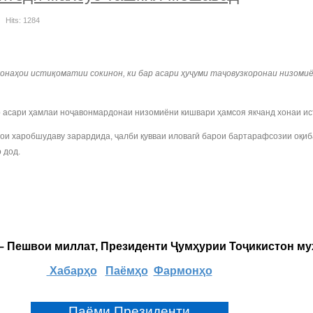
Hits: 1284
онаҳои истиқоматии сокинон, ки бар асари ҳуҷуми таҷовузкоронаи низомиё
 асари ҳамлаи ноҷавонмардонаи низомиёни кишвари ҳамсоя якчанд хонаи ист
ои харобшудаву зарардида, ҷалби қувваи иловагӣ барои бартарафсозии оқиба
 дод.
 – Пешвои миллат, Президенти Ҷумҳурии Тоҷикистон м
Хабарҳо
Паёмҳо
Фармонҳо
Паёми Президенти