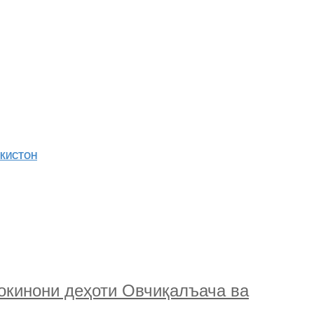
ИКИСТОН
инони деҳоти Овчиқалъача ва