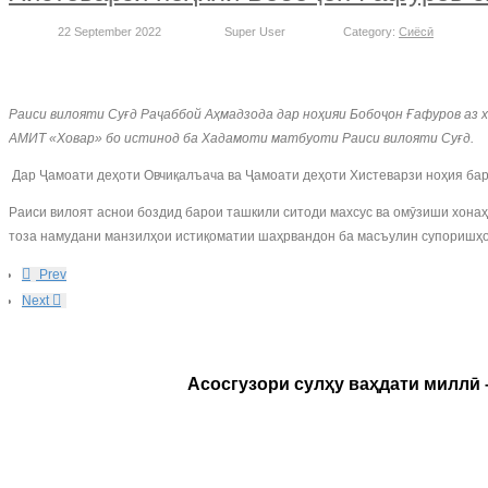
22 September 2022
Super User
Category:
Сиёсӣ
Раиси вилояти Суғд Раҷаббой Аҳмадзода дар ноҳияи Бобоҷон Ғафуров аз х
АМИТ «Ховар» бо истинод ба Хадамоти матбуоти Раиси вилояти Суғд.
Дар Ҷамоати деҳоти Овчиқалъача ва Ҷамоати деҳоти Хистеварзи ноҳия бар
Раиси вилоят аснои боздид барои ташкили ситоди махсус ва омӯзиши хонаҳ
тоза намудани манзилҳои истиқоматии шаҳрвандон ба масъулин супоришҳо
Prev
Next
Асосгузори сулҳу ваҳдати миллӣ