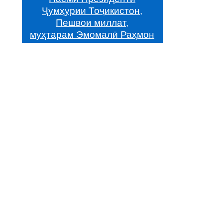
Ҷумҳурии Тоҷикистон,
Пешвои миллат,
муҳтарам Эмомалӣ Раҳмон