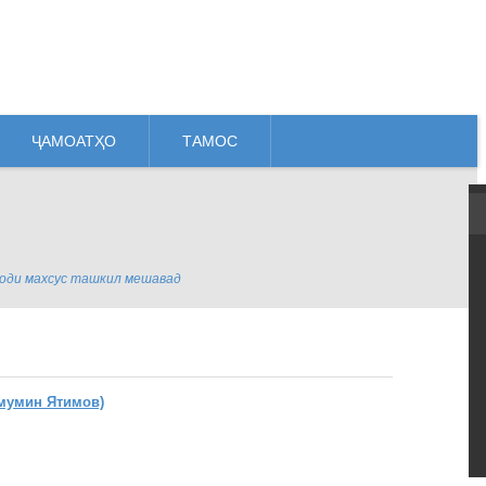
ҶАМОАТҲО
ТАМОС
оди махсус ташкил мешавад
мумин Ятимов)