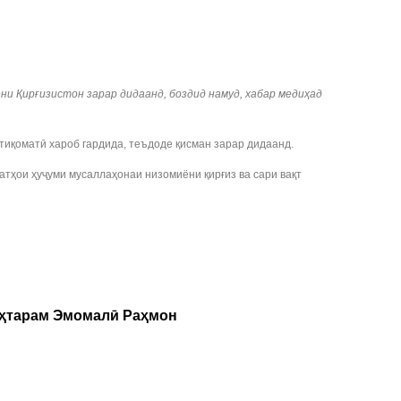
ни Қирғизистон зарар дидаанд, боздид намуд, хабар медиҳад
иқоматӣ хароб гардида, теъдоде қисман зарар дидаанд.
тҳои ҳуҷуми мусаллаҳонаи низомиёни қирғиз ва сари вақт
уҳтарам Эмомалӣ Раҳмон