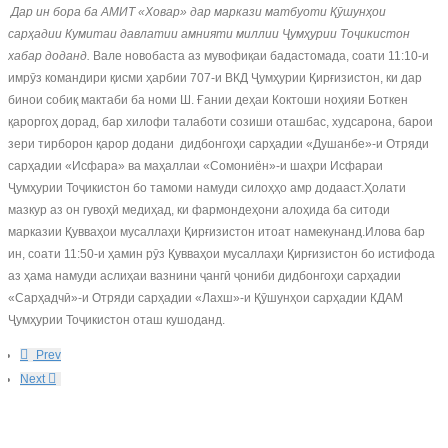
Дар ин бора ба АМИТ «Ховар» дар маркази матбуоти Қӯшунҳои
сарҳадии Кумитаи давлатии амнияти миллии Ҷумҳурии Тоҷикистон
хабар доданд.
Вале новобаста аз мувофиқаи бадастомада, соати 11:10-и
имрӯз командири қисми ҳарбии 707-и ВКД Ҷумҳурии Қирғизистон, ки дар
бинои собиқ мактаби ба номи Ш. Ғании деҳаи Коктоши ноҳияи Боткен
қароргоҳ дорад, бар хилофи талаботи созиши оташбас, худсарона, барои
зери тирборон қарор додани дидбонгоҳи сарҳадии «Душанбе»-и Отряди
сарҳадии «Исфара» ва маҳаллаи «Сомониён»-и шаҳри Исфараи
Ҷумҳурии Тоҷикистон бо тамоми намуди силоҳҳо амр додааст.Ҳолати
мазкур аз он гувоҳӣ медиҳад, ки фармондеҳони алоҳида ба ситоди
марказии Қувваҳои мусаллаҳи Қирғизистон итоат намекунанд.Илова бар
ин, соати 11:50-и ҳамин рӯз Қувваҳои мусаллаҳи Қирғизистон бо истифода
аз ҳама намуди аслиҳаи вазнини ҷангӣ ҷониби дидбонгоҳи сарҳадии
«Сарҳадчӣ»-и Отряди сарҳадии «Лахш»-и Қӯшунҳои сарҳадии КДАМ
Ҷумҳурии Тоҷикистон оташ кушоданд.
Prev
Next