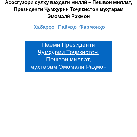
Асосгузори сулҳу ваҳдати миллӣ – Пешвои миллат,
Президенти Ҷумҳурии Тоҷикистон муҳтарам
Эмомалӣ Раҳмон
Хабарҳо
Паёмҳо
Фармонҳо
Паёми Президенти
Ҷумҳурии Тоҷикистон,
Пешвои миллат,
муҳтарам Эмомалӣ Раҳмон