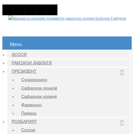
Menu
АСОСӢ
РАМЗҲОИ ДАВЛАТӢ
ПРЕЗИДЕНТ
Суханрониҳо
Сафарҳои дохилӣ
Сафарҳои хориҷӣ
Фармонҳо
Паёмҳо
РОҲБАРИЯТ
Сохтор