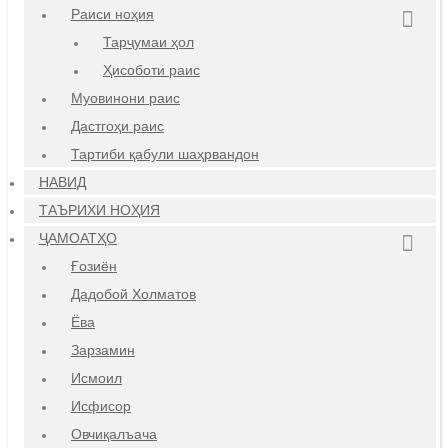
Раиси ноҳия
Тарҷумаи ҳол
Ҳисоботи раис
Муовинони раис
Дастгоҳи раис
Тартиби қабули шаҳрвандон
НАВИД
ТАЪРИХИ НОҲИЯ
ҶАМОАТҲО
Ғозиён
Дадобой Холматов
Ёва
Зарзамин
Исмоил
Исфисор
Овчиқалъача