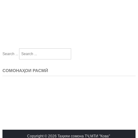
Search ...
СОМОНАҲОИ РАСМӢ
Copyright © 2026 Таҳияи сомона ТҶ МТИ "Кова"