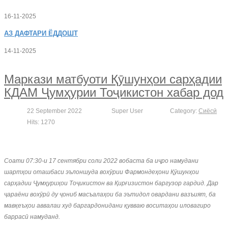
16-11-2025
АЗ
ДАФТАРИ ЁДДОШТ
14-11-2025
Маркази матбуоти Қӯшунҳои сарҳадии
КДАМ Ҷумҳурии Тоҷикистон хабар дод
22 September 2022
Super User
Category:
Сиёсӣ
Hits: 1270
Соати 07:30-и 17 сентябри соли 2022 вобаста ба иҷро намудани
шартҳои оташбаси эълоншуда вохӯрии Фармондеҳони Қӯшунҳои
сарҳадии Ҷумҳуриҳои Тоҷикистон ва Қирғизистон баргузор гардид. Дар
ҷараёни вохӯрӣ ду ҷониб масъалаҳои ба эътидол овардани вазъият, ба
мавқеъҳои аввалаи худ баргардонидани қувваю воситаҳои иловагиро
баррасӣ намуданд.