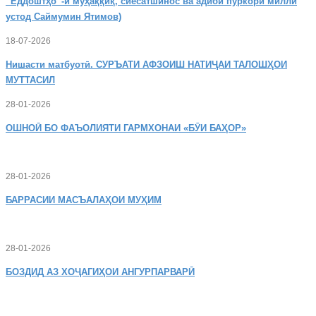
“Ёддоштҳо”-и муҳаққиқ, сиёсатшинос ва адиби пуркори миллӣ
устод Саймумин Ятимов)
18-07-2026
Нишасти
матбуотӣ. СУРЪАТИ АФЗОИШ НАТИҶАИ ТАЛОШҲОИ
МУТТАСИЛ
28-01-2026
ОШНОӢ
БО ФАЪОЛИЯТИ ГАРМХОНАИ «БӮИ БАҲОР»
28-01-2026
БАРРАСИИ МАСЪАЛАҲОИ МУҲИМ
28-01-2026
БОЗДИД
АЗ ХОҶАГИҲОИ АНГУРПАРВАРӢ