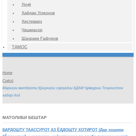
Унҷӣ
Ҳайдар Усмонов
Хистеварз
Чашмасор
Шаҳраки Ғафуров
ТАМОС
Home
Сиёсӣ
Маркази матбуоти Қӯшунҳои сарҳадии КДАМ Ҷумҳурии Тоҷикистон
хабар дод
МАТОЛИБИ БЕШТАР
БАРДОШТУ
ТААССУРОТ АЗ ЁДДОШТУ ХОТИРОТ (Дар ҳошияи