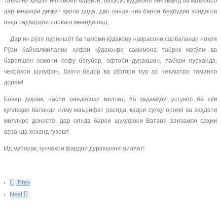
таъмини ҳифзи иҷтимоии кӯдакон, бахусус кӯдакони ниёзманд ва маъюбро
дар меҳвари диққат қарор дода, дар оянда низ барои беҳбудии зиндагии
онҳо тадбирҳои иловагӣ меандешад.
Дар ин рӯзи пурнишот ба тамоми кӯдакону наврасони сарбаланди ноҳия
Рӯзи байналмилалии ҳифзи кӯдаконро самимона табрик мегӯям ва
барояшон осмони софу беғубор, офтоби дурахшон, лабҳои пурханда,
чеҳраҳои шукуфон, бахти бедор ва рӯзгори пур аз неъматро таманно
дорам!
Бовар дорам, насли ояндасози миллат, бо қадамҳои устувор ба сӯи
қуллаҳои баланди илму маърифат расида, қадри сулҳу оромӣ ва ваҳдати
миллиро дониста, дар оянда барои шукуфоии Ватани азизамон саҳми
арзанда хоҳанд гузошт.
Ид муборак, ғунчаҳои фардои дурахшони миллат!
Prev
Next