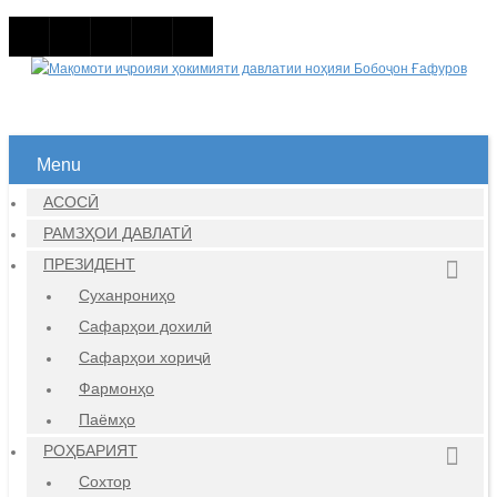
Menu
АСОСӢ
РАМЗҲОИ ДАВЛАТӢ
ПРЕЗИДЕНТ
Суханрониҳо
Сафарҳои дохилӣ
Сафарҳои хориҷӣ
Фармонҳо
Паёмҳо
РОҲБАРИЯТ
Сохтор