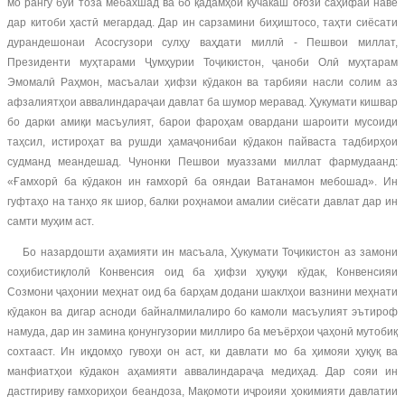
мо рангу бӯи тоза мебахшад ва бо қадамҳои кӯчакаш оғози саҳифаи наве
дар китоби ҳастӣ мегардад. Дар ин сарзамини биҳиштосо, таҳти сиёсати
дурандешонаи Асосгузори сулҳу ваҳдати миллӣ - Пешвои миллат,
Президенти муҳтарами Ҷумҳурии Тоҷикистон, ҷаноби Олӣ муҳтарам
Эмомалӣ Раҳмон, масъалаи ҳифзи кӯдакон ва тарбияи насли солим аз
афзалиятҳои аввалиндараҷаи давлат ба шумор меравад. Ҳукумати кишвар
бо дарки амиқи масъулият, барои фароҳам овардани шароити мусоиди
таҳсил, истироҳат ва рушди ҳамаҷонибаи кӯдакон пайваста тадбирҳои
судманд меандешад. Чунонки Пешвои муаззами миллат фармудаанд:
«Ғамхорӣ ба кӯдакон ин ғамхорӣ ба ояндаи Ватанамон мебошад». Ин
гуфтаҳо на танҳо як шиор, балки роҳнамои амалии сиёсати давлат дар ин
самти муҳим аст.
Бо назардошти аҳамияти ин масъала, Ҳукумати Тоҷикистон аз замони
соҳибистиқлолӣ Конвенсия оид ба ҳифзи ҳуқуқи кӯдак, Конвенсияи
Созмони ҷаҳонии меҳнат оид ба барҳам додани шаклҳои вазнини меҳнати
кӯдакон ва дигар асноди байналмилалиро бо камоли масъулият эътироф
намуда, дар ин замина қонунгузории миллиро ба меъёрҳои ҷаҳонӣ мутобиқ
сохтааст. Ин иқдомҳо гувоҳи он аст, ки давлати мо ба ҳимояи ҳуқуқ ва
манфиатҳои кӯдакон аҳамияти аввалиндараҷа медиҳад. Дар сояи ин
дастгириву ғамхориҳои беандоза, Мақомоти иҷроияи ҳокимияти давлатии