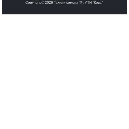
Copyright © 2026 Таҳияи сомона ТҶ МТИ "Кова"