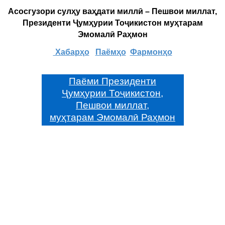
Асосгузори сулҳу ваҳдати миллӣ – Пешвои миллат,
Президенти Ҷумҳурии Тоҷикистон муҳтарам
Эмомалӣ Раҳмон
Хабарҳо
Паёмҳо
Фармонҳо
Паёми Президенти
Ҷумҳурии Тоҷикистон,
Пешвои миллат,
муҳтарам Эмомалӣ Раҳмон