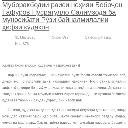
Муборакбодии раиси ноҳияи Бобоҷон
Ғафуров Нусратулло Салимзода ба
муносибати Рӯзи байналмилалии
ҳифзи кӯдакон
31 May 2025
Super User
Category:
Навид
Hits: 878
Ҳамватанони гиромӣ, кӯдакону наврасони азиз!
Дар ин рӯзи фараҳбахш, ки нахустин рӯзи гарми фасли тобистон аст,
диёри мо, Тоҷикистони азиз, ҳамқадами ҷаҳониён, Рӯзи байналмилалии
ҳифзи кӯдаконро бо шукӯҳу шаҳомати хоса истиқбол менамояд. Ин сана на
танҳо як ҷашн, балки таҷдиди аҳдест барои гиромидошти арзиши бемисли
кӯдакӣ ва таъмини ояндаи дурахшони насли нав.
Воқеан, кӯдакон чи гунаанд? Онон ояндаи беғубори ҳар миллат, ганҷи
ноёб дар хазинаи умри ҳар оила, бахту саодати беканори падару модар,
ҷомеа ва давлатанд. Ҳар як тифли навзод, чун шукуфаи навруста, ба ҳаёти