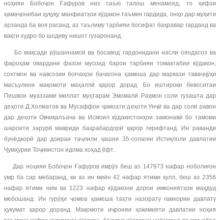
ноҳияи Бобоҷон Ғафуров низ саъю талош менамояд, то ҳифзи
ҳамаҷонибаи ҳуқуқу манфиатҳои кӯдакон таъмин гардида, онҳо дар муҳити
арзанда ба воя расанд, аз таълиму тарбияи босифат баҳравар гарданд ва
вақти худро бо шодиву нишот гузаронанд.
Бо мақсади рӯшаннамоӣ ва босавод гардонидани насли ояндасоз ва
фароҳам овардани фазои мусоид барои тарбияи томактабии кӯдакон,
сохтмон ва навсозии боғчаҳои бачагона ҳамеша дар маркази таваҷҷӯҳи
масъулини мақомоти маҳаллӣ қарор дорад. Бо иштироки бевоситаи
Пешвои муаззами миллат муҳтарам Эмомалӣ Раҳмон соли гузашта дар
деҳоти Д.Холматов ва Мусаффои ҷамоати деҳоти Унҷӣ ва дар соли равон
дар деҳоти Овчиқалъача ва Исмоил кӯдакистонҳои замонавӣ бо тамоми
шароити зарурӣ мавриди баҳрабардорӣ қарор гирифтанд. Ин раванди
бунёдкорӣ дар доираи таҷлили ҷашни 35-солагии Истиқлоли давлатии
Ҷумҳурии Тоҷикистон идома хоҳад ёфт.
Дар ноҳияи Бобоҷон Ғафуров имрӯз беш аз 147973 нафар ноболиғон
умр ба сар мебаранд, ки аз ин миён 42 нафар ятими кулл, беш аз 2356
нафар ятими ним ва 1223 нафар кӯдакони дорои имкониятҳои маҳдуд
мебошанд. Ин гурӯҳи ҷомеа ҳамеша таҳти назорату ғамхории давлату
ҳукумат қарор доранд. Мақомоти иҷроияи ҳокимияти давлатии ноҳия