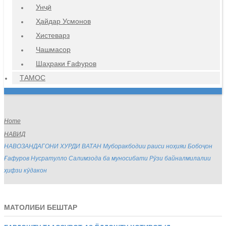
Унҷӣ
Ҳайдар Усмонов
Хистеварз
Чашмасор
Шаҳраки Ғафуров
ТАМОС
Home
НАВИД
НАВОЗАНДАГОНИ ХУРДИ ВАТАН Муборакбодии раиси ноҳияи Бобоҷон
Ғафуров Нусратулло Салимзода ба муносибати Рӯзи байналмилалии
ҳифзи кӯдакон
МАТОЛИБИ БЕШТАР