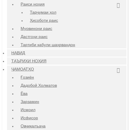
Раиси ноҳия
Тарҷумаи ҳол
Ҳисоботи раис
Муовинони раис
Дастгоҳи раис
Тартиби қабули шаҳрвандон
НАВИД
ТАЪРИХИ НОҲИЯ
ҶАМОАТҲО
Ғозиён
Дадобой Холматов
Ёва
Зарзамин
Исмоил
Исфисор
Овчиқалъача