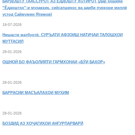
БАРДОШТУ
ТААССУРОТ АЗ ЁДДОШТУ ХОТИРОТ (Дар ҳошияи
“Ёддоштҳо”-и муҳаққиқ, сиёсатшинос ва адиби пуркори миллӣ
устод Саймумин Ятимов)
18-07-2026
Нишасти
матбуотӣ. СУРЪАТИ АФЗОИШ НАТИҶАИ ТАЛОШҲОИ
МУТТАСИЛ
28-01-2026
ОШНОӢ
БО ФАЪОЛИЯТИ ГАРМХОНАИ «БӮИ БАҲОР»
28-01-2026
БАРРАСИИ МАСЪАЛАҲОИ МУҲИМ
28-01-2026
БОЗДИД
АЗ ХОҶАГИҲОИ АНГУРПАРВАРӢ