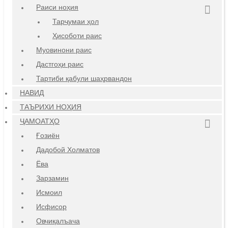
Раиси ноҳия
Тарҷумаи ҳол
Ҳисоботи раис
Муовинони раис
Дастгоҳи раис
Тартиби қабули шаҳрвандон
НАВИД
ТАЪРИХИ НОҲИЯ
ҶАМОАТҲО
Ғозиён
Дадобой Холматов
Ёва
Зарзамин
Исмоил
Исфисор
Овчиқалъача