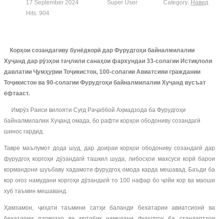
17 September 2024
Super User
Category:
Навид
Hits: 904
Корҳои созандагиву бунёдкорӣ дар Фурудгоҳи байналмилалии
Хуҷанд дар рӯзҳои таҷлили санаҳои фархундаи 33-солагии Истиқлоли
давлатии Ҷумҳурии Тоҷикистон, 100-солагии Авиатсияи граждании
Тоҷикистон ва 90-солагии Фурудгоҳи байналмилалии Хуҷанд вусъат
ёфтааст.
Имрӯз Раиси вилояти Суғд Раҷаббой Аҳмадзода ба Фурудгоҳи
байналмилалии Хуҷанд омада, бо рафти корҳои ободониву созандагӣ
шинос гардид.
Тавре маълумот дода шуд, дар доираи корҳои ободониву созандагӣ дар
фурудгоҳ коргоҳи дӯзандагӣ ташкил шуда, либосҳои махсуси корӣ барои
кормандони шуъбаву хадамоти фурудгоҳ омода карда мешавад. Баъди ба
кор оғоз намудани коргоҳи дӯзандагӣ то 100 нафар бо ҷойи кор ва маоши
хуб таъмин мешаванд.
Ҳамзамон, ҷиҳати таъмини сатҳи баланди бехатарии авиатсионӣ ва
бехатарии парвозҳо ва мутобиқ намудани фурудгоҳ ба стандартҳои