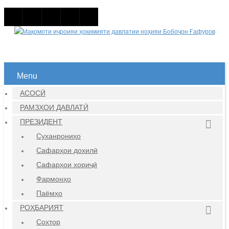
Menu
АСОСӢ
РАМЗҲОИ ДАВЛАТӢ
ПРЕЗИДЕНТ
Суханрониҳо
Сафарҳои дохилӣ
Сафарҳои хориҷӣ
Фармонҳо
Паёмҳо
РОҲБАРИЯТ
Сохтор