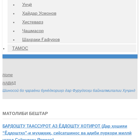
Унҷӣ
Ҳайдар Усмонов
Хистеварз
Чашмасор
Шаҳраки Ғафуров
ТАМОС
Home
НАВИД
Шиносоӣ бо ҷараёни бунёдкориҳо дар Фурудгоҳи байналмилалии Хуҷанд
МАТОЛИБИ БЕШТАР
БАРДОШТУ
ТААССУРОТ АЗ ЁДДОШТУ ХОТИРОТ (Дар ҳошияи
“Ёддоштҳо”-и муҳаққиқ, сиёсатшинос ва адиби пуркори миллӣ
устод Саймумин Ятимов)