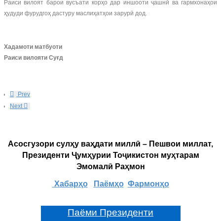
Раиси вилоят барои вусъати корҳо дар иншооти ҷашнӣ ва гармхонаҳои
ҳудуди фурудгоҳ дастуру маслиҳатҳои зарурӣ дод.
Хадамоти матбуоти
Раиси вилояти Суғд
Prev
Next
Асосгузори сулҳу ваҳдати миллӣ – Пешвои миллат,
Президенти Ҷумҳурии Тоҷикистон муҳтарам
Эмомалӣ Раҳмон
Хабарҳо
Паёмҳо
Фармонҳо
Паёми Президенти