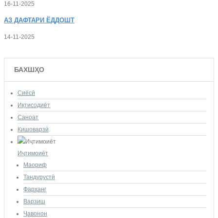
16-11-2025
АЗ
ДАФТАРИ ЁДДОШТ
14-11-2025
БАХШҲО
Сиёсӣ
Иқтисодиёт
Саноат
Кишоварзӣ
Иҷтимоиёт
Маориф
Тандурустӣ
Фарҳанг
Варзиш
Ҷавонон