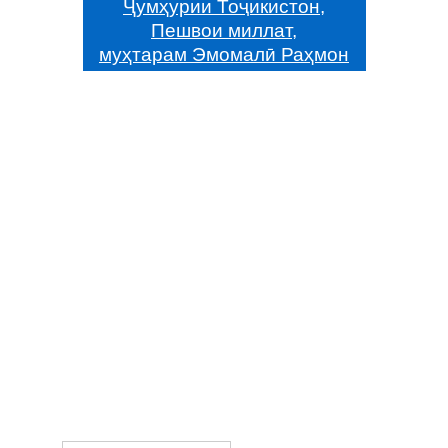
Ҷумҳурии Тоҷикистон,
Пешвои миллат,
муҳтарам Эмомалӣ Раҳмон