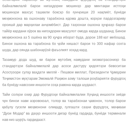
байналмилалӣ барои нигаҳдории мошинҳо дар минтақаи истгоҳи
мошинҳои махсус ташкили боксҳо бо ғунҷоиши 20 нақлиёт, бунёди
меҳмонхона ва ошхонаву тарабхона идома дошта, корҳои пардозгариву
ороишӣ дар марҳилаи анҷомёбист. Дар таҳхонаи ошхона ҳуҷраҳо барои
тайёр кардани хӯрок ва нигоҳдории маҳсулот омода карда шудаанд. Бинои
меҳмонхона аз 5 ошёна ва 90 ҳуҷра иборат буда, дорои 188 кат мебошад.
Бинои ошхона ва тарабхона бо ҷойи нишаст барои то 300 нафар сохта
шуда, дар оянда шабонарӯзӣ фаъолият хоҳад кард.
Тазаккур дода шуд, ки барои мутобиқ намудани хизматрасониҳо ба
стандартҳои байналмилалӣ дар асоси дастуру ҳидоятҳои бевоситаи
Асосгузори сулҳу ваҳдати миллӣ - Пешвои миллат, Президенти Ҷумҳурии
Тоҷикистон муҳтарам Эмомалӣ Раҳмон азму талоши роҳбарияти фурудгоҳ
ба бунёду навсозии иншооти соҳа равона карда шудааст.
Тайи солҳои охир дар Фурудгоҳи байналмилалии Хуҷанд иншооти зиёде
чун бинои нави аэровокзал, толор ва тарабхонаи ҷавонон, толор барои
қабулу гусели меҳмонони олиқадр, гулгашти саҳни фурудгоҳ, маҷмааи
“Дуои Модар” ва даҳҳо иншооти дигар бунёд гардида, бунёди терминали
нав низ шурӯъ гардидааст.