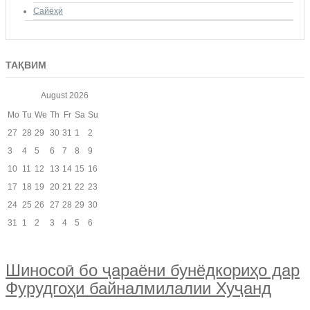
Сайёҳӣ
ТАҚВИМ
August
2026
Mo
Tu
We
Th
Fr
Sa
Su
27
28
29
30
31
1
2
3
4
5
6
7
8
9
10
11
12
13
14
15
16
17
18
19
20
21
22
23
24
25
26
27
28
29
30
31
1
2
3
4
5
6
Шиносоӣ бо ҷараёни бунёдкориҳо дар
Фурудгоҳи байналмилалии Хуҷанд