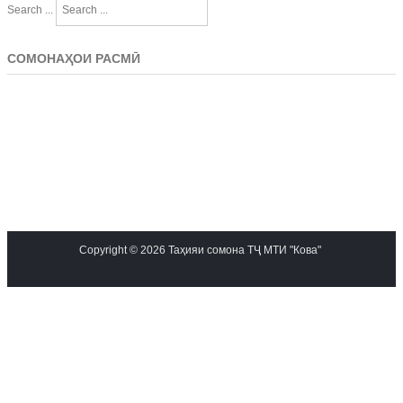
Search ...
СОМОНАҲОИ РАСМӢ
Copyright © 2026 Таҳияи сомона ТҶ МТИ "Кова"