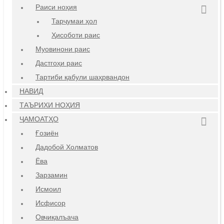
Раиси ноҳия
Тарҷумаи ҳол
Ҳисоботи раис
Муовинони раис
Дастгоҳи раис
Тартиби қабули шаҳрвандон
НАВИД
ТАЪРИХИ НОҲИЯ
ҶАМОАТҲО
Ғозиён
Дадобой Холматов
Ёва
Зарзамин
Исмоил
Исфисор
Овчиқалъача