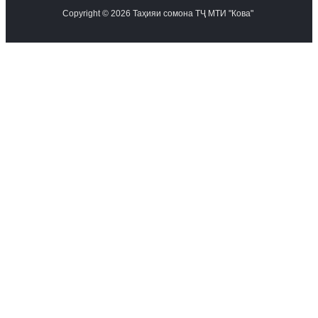
Copyright © 2026 Таҳияи сомона ТҶ МТИ "Кова"