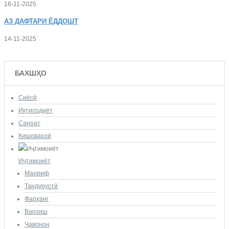
16-11-2025
АЗ
ДАФТАРИ ЁДДОШТ
14-11-2025
БАХШҲО
Сиёсӣ
Иқтисодиёт
Саноат
Кишоварзӣ
Иҷтимоиёт
Маориф
Тандурустӣ
Фарҳанг
Варзиш
Ҷавонон