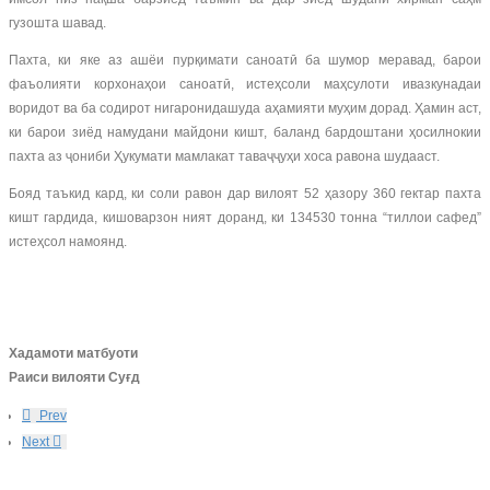
гузошта шавад.
Пахта, ки яке аз ашёи пурқимати саноатӣ ба шумор меравад, барои
фаъолияти корхонаҳои саноатӣ, истеҳсоли маҳсулоти ивазкунадаи
воридот ва ба содирот нигаронидашуда аҳамияти муҳим дорад. Ҳамин аст,
ки барои зиёд намудани майдони кишт, баланд бардоштани ҳосилнокии
пахта аз ҷониби Ҳукумати мамлакат таваҷҷуҳи хоса равона шудааст.
Бояд таъкид кард, ки соли равон дар вилоят 52 ҳазору 360 гектар пахта
кишт гардида, кишоварзон ният доранд, ки 134530 тонна “тиллои сафед”
истеҳсол намоянд.
Хадамоти матбуоти
Раиси вилояти Суғд
Prev
Next