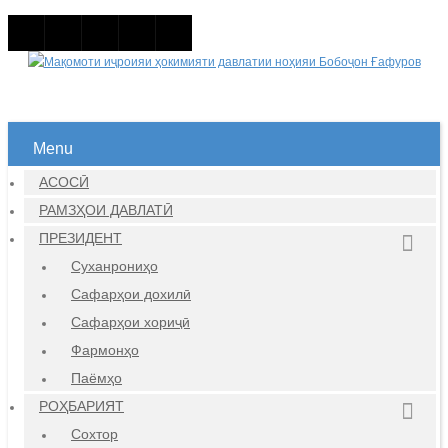
Menu
АСОСӢ
РАМЗҲОИ ДАВЛАТӢ
ПРЕЗИДЕНТ
Суханрониҳо
Сафарҳои дохилӣ
Сафарҳои хориҷӣ
Фармонҳо
Паёмҳо
РОҲБАРИЯТ
Сохтор