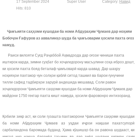
17 September 2024
Super User
Category:
Навид
Hits: 810
Ҷамъияти саҳҳоми кушодаи ба номи Абдураҳим Ҷумаев дар ноҳияи
Бобоҷон Ғафуров аз аввалинҳо шуда ба ҷамъоварии ҳосили пахта оғоз
намуд.
Раиси вилояти Суғд Раҷаббой Аҳмадзода дар оғози чиниши пахта
иштирок карда, зимни суҳбат бо хоҷагидорону масъулини соҳа иброз дошт,
ки ҳосили пахта бояд беталаф ҷамъоварӣ карда шавад. Дар шаҳру
ноҳияҳои пахтакор чун солҳои қаблӣ ситод ташкил ва барои ғунучини
тилли сафед тадбирҳои зарурӣ андешида мешавад. Соли равон
хоҷагидорони Ҷамъияти саҳҳоми кушодаи ба номи Абдураҳим Ҷумаев дар
майдони 1750 гектар пахта кишт намуда, ҳосили фаровонро интизоранд.
Қобили зикр аст, ки соли гузашта пахтакорони Ҷамъияти саҳҳоми кушодаи
ба номи Абдураҳим Ҷумаев аз уҳдаи иҷрои нақшаи пахатсупорӣ
сарбаландона баромада буданд. Ҳама кӯшишҳо ба он равона шудааст, ки
имсол низ нақша барзиёд таъмин ва дар зиёд шудани хирман саҳм