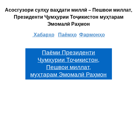
Асосгузори сулҳу ваҳдати миллӣ – Пешвои миллат,
Президенти Ҷумҳурии Тоҷикистон муҳтарам
Эмомалӣ Раҳмон
Хабарҳо
Паёмҳо
Фармонҳо
Паёми Президенти
Ҷумҳурии Тоҷикистон,
Пешвои миллат,
муҳтарам Эмомалӣ Раҳмон