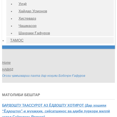
Унҷӣ
Ҳайдар Усмонов
Хистеварз
Чашмасор
Шаҳраки Ғафуров
ТАМОС
Home
НАВИД
Оғози ҷамъоварии пахта дар ноҳияи Бобоҷон Ғафуров
МАТОЛИБИ БЕШТАР
БАРДОШТУ
ТААССУРОТ АЗ ЁДДОШТУ ХОТИРОТ (Дар ҳошияи
“Ёддоштҳо”-и муҳаққиқ, сиёсатшинос ва адиби пуркори миллӣ
устод Саймумин Ятимов)