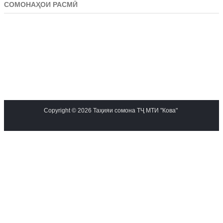
СОМОНАҲОИ РАСМӢ
Copyright © 2026 Таҳияи сомона ТҶ МТИ "Кова"