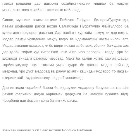
гувоҳи равшани дар даврони соҳибистиқлолии кишвар ба мақому
манзалати хоса соҳиб гаштани онҳо мебошад.
Сипас, муовини раиси ноҳияи Бобоҷон Ғафуров ДилоромТурсунзода,
паёми шодбошии раиси ноҳия Салимзода Нусратулло Файзуллоро ба
кулли иштирокдорон расонид. Дар навбати худ қайд намуд, ки дар воқеъ,
Модар рамзи ҷовидонаи меҳру вафо ва идомабахши насли инсон аст.
Модар аввалин шахсест, ки бо шири покаш ва бо меҳрубонии ба худаш хос
дар қалби тифли худ хислатҳои неки инсониро парвариш карда, ӯро ба
шоҳроҳи зиндагӣ раҳнамо месозад. Маҳз ба ҳамин хотир ҳар як фарди
тарбиятдидаву оқил тамоми умри худро бо ҳастии модар пайванд
медонад, ӯро дӯст медорад ва ранҷу азияти кашидаи модарро то лаҳзаи
охирини ҳаёт қадршиносиву посдорӣ менамояд.
Дар интиҳои чорабинӣ барои болидаруҳии модарону бонувон аз тарафи
бахши фарҳанги ноҳия барномаи фарҳангӣ ба намоиш гузошта шуд.
Чорабинӣ дар фазои идона ба интиҳо расид.
Кумитаи иҷроияи ҲХДТ дар ноҳияи Бобоҷон Ғафуров