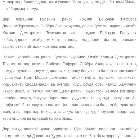
Модар чорабинии идона таҳти унвони “Аввалу анҷоми дунё бо номи Модар
аст” баргузор намуд.
Дар чорабинӣ муовини раиси ноҳияи Бобоҷон Ғафуров
ДилоромТурсунзода, Сайёра Акпархоҷаева, раиси Кумитаи иҷроияи Ҳизби
Халқии Демократии Тоҷикистон дар ноҳияи Бобоҷон Ғафуров,
собиқадорони ҳизбу меҳнат, занону модарони фаъол, раисони
ташкилотҳои ибтидоӣ иштирок доштанд.
Нахуст, чорабиниро раиси Кумитаи иҷроияи Ҳизби Халқии Демократии
Тоҷикистон дар ноҳияи Бобоҷон Ғафуров Сайёра Акпархоҷаева ифтитоҳ
намуда, кулли занону модарон ва хоҳарону бонувонро ба ифтихори ҷашни
пуршукӯҳи Рӯзи Модар самимона табрик гуфта, ба онҳо тансиҳатӣ,
хушбахтиву саодатмандӣ ва рӯзгори хушу осуда орзу намуд. Ҳамчунин
изҳор дошт, ки Ҳизби Халқии Демократии Тоҷикистон ҳамчун иқтидори
пешбари ҷомеа, бахусус барои занону духтарон шоҳроҳи нав кушод. Ин
нерӯи сиёсӣ аз нахустин солҳои фаъолият масъалаи баланд бардоштани
мавқеи занонро дар меҳвари таваҷҷуҳ қарор дода, бонувони зиёдро дар
зери як шиор ва як ҳадаф ба ҳам овард.
Дар сатҳи давлатӣ ҷашн гирифтани Рӯзи Модар нишонаи ­ эътибору
эҳтироми зиёди Давлат ва Ҳукумати кишвар нисбат ба модарону занон ва