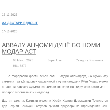
16-11-2025
АЗ
ДАФТАРИ ЁДДОШТ
14-11-2025
АВВАЛУ АНҶОМИ ДУНЁ БО НОМИ
МОДАР АСТ
08 March 2025
Super User
Category:
Иҷтимоиёт
Hits: 7873
Бо фарорасии фасли зебои сол - баҳори оламафрӯз, бо муҳаббату
самимият ва дӯстдориву қадршиносӣ таҷлил намудани Рӯзи Модар гувоҳи
он аст, ки давлату Ҳукумат ва ҷомеаи кишвари мо қадру манзалати Зан –
модарро гиромӣ ва азиз медорад.
Дар ин замина, Кумитаи иҷроияи Ҳизби Халқии Демократии Тоҷикистон
дар ноҳияи Бобоҷон Ғафуров, ҷиҳати арҷгузорӣ ва гиромидошти Зан-