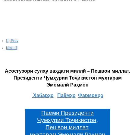
Prev
Next
Асосгузори сулҳу ваҳдати миллӣ – Пешвои миллат,
Президенти Ҷумҳурии Тоҷикистон муҳтарам
Эмомалӣ Раҳмон
Хабарҳо
Паёмҳо
Фармонҳо
Паёми Президенти
Ҷумҳурии Тоҷикистон,
Пешвои миллат,
муҳтарам Эмомалӣ Раҳмон