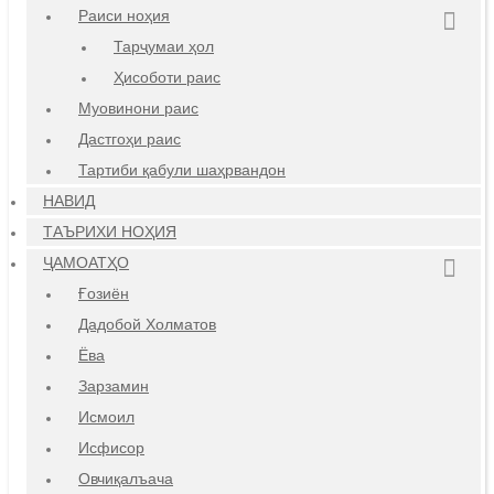
Раиси ноҳия
Тарҷумаи ҳол
Ҳисоботи раис
Муовинони раис
Дастгоҳи раис
Тартиби қабули шаҳрвандон
НАВИД
ТАЪРИХИ НОҲИЯ
ҶАМОАТҲО
Ғозиён
Дадобой Холматов
Ёва
Зарзамин
Исмоил
Исфисор
Овчиқалъача