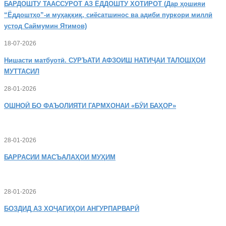
БАРДОШТУ
ТААССУРОТ АЗ ЁДДОШТУ ХОТИРОТ (Дар ҳошияи
“Ёддоштҳо”-и муҳаққиқ, сиёсатшинос ва адиби пуркори миллӣ
устод Саймумин Ятимов)
18-07-2026
Нишасти
матбуотӣ. СУРЪАТИ АФЗОИШ НАТИҶАИ ТАЛОШҲОИ
МУТТАСИЛ
28-01-2026
ОШНОӢ
БО ФАЪОЛИЯТИ ГАРМХОНАИ «БӮИ БАҲОР»
28-01-2026
БАРРАСИИ МАСЪАЛАҲОИ МУҲИМ
28-01-2026
БОЗДИД
АЗ ХОҶАГИҲОИ АНГУРПАРВАРӢ