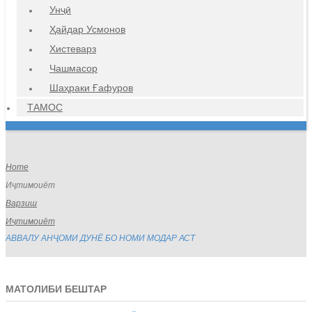
Унҷӣ
Ҳайдар Усмонов
Хистеварз
Чашмасор
Шаҳраки Ғафуров
ТАМОС
Home
Иҷтимоиёт
Варзиш
Иҷтимоиёт
АВВАЛУ АНҶОМИ ДУНЁ БО НОМИ МОДАР АСТ
МАТОЛИБИ БЕШТАР