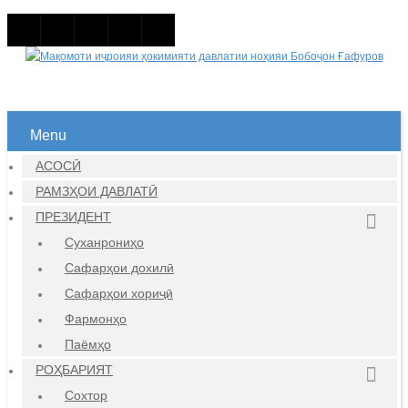
Menu
АСОСӢ
РАМЗҲОИ ДАВЛАТӢ
ПРЕЗИДЕНТ
Суханрониҳо
Сафарҳои дохилӣ
Сафарҳои хориҷӣ
Фармонҳо
Паёмҳо
РОҲБАРИЯТ
Сохтор