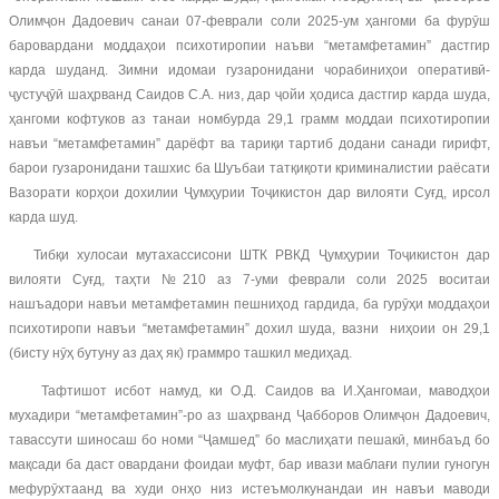
Олимҷон Дадоевич санаи 07-феврали соли 2025-ум ҳангоми ба фурӯш
баровардани моддаҳои психотиропии наъви “метамфетамин” дастгир
карда шуданд. Зимни идомаи гузаронидани чорабиниҳои оперативӣ-
ҷустуҷӯӣ шаҳрванд Саидов С.А. низ, дар ҷойи ҳодиса дастгир карда шуда,
ҳангоми кофтуков аз танаи номбурда 29,1 грамм моддаи психотиропии
навъи “метамфетамин” дарёфт ва тариқи тартиб додани санади гирифт,
барои гузаронидани ташхис ба Шуъбаи татқиқоти криминалистии раёсати
Вазорати корҳои дохилии Ҷумҳурии Тоҷикистон дар вилояти Суғд, ирсол
карда шуд.
Тибқи хулосаи мутахассисони ШТК РВКД Ҷумҳурии Тоҷикистон дар
вилояти Суғд, таҳти №210 аз 7-уми феврали соли 2025 воситаи
нашъадори навъи метамфетамин пешниҳод гардида, ба гурӯҳи моддаҳои
психотиропи навъи “метамфетамин” дохил шуда, вазни ниҳоии он 29,1
(бисту нӯҳ бутуну аз даҳ як) граммро ташкил медиҳад.
Тафтишот исбот намуд, ки О.Д. Саидов ва И.Ҳангомаи, маводҳои
мухадири “метамфетамин”-ро аз шаҳрванд Ҷабборов Олимҷон Дадоевич,
тавассути шиносаш бо номи “Ҷамшед” бо маслиҳати пешакӣ, минбаъд бо
мақсади ба даст овардани фоидаи муфт, бар ивази маблағи пулии гуногун
мефурӯхтаанд ва худи онҳо низ истеъмолкунандаи ин навъи маводи