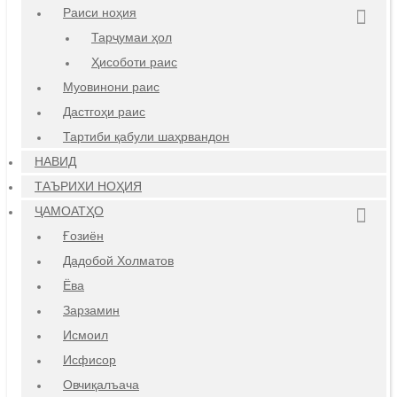
Раиси ноҳия
Тарҷумаи ҳол
Ҳисоботи раис
Муовинони раис
Дастгоҳи раис
Тартиби қабули шаҳрвандон
НАВИД
ТАЪРИХИ НОҲИЯ
ҶАМОАТҲО
Ғозиён
Дадобой Холматов
Ёва
Зарзамин
Исмоил
Исфисор
Овчиқалъача