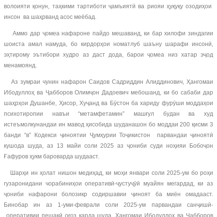
волоияти қонун, таҳкими тартиботи ҷамъиятӣ ва риояи ҳуқуқу озодиҳои
инсон ва шаҳрванд асос меёбад.
Аммо дар ҷомеа нафароне пайдо мешаванд, ки бар хилофи зиндагии
шоиста амал намуда, бо кирдорҳои номатлуб шаъну шарафи инсонӣ,
эҳтирому эътибори худро аз даст дода, барои ҷомеа низ хатар эҷод
менамоянд.
Аз зумраи чунин нафарон Саидов Садриддин Алиддинович, Ҳангомаи
Ибодуллоҳ ва Ҷабборов Олимҷон Дадоевич мебошанд, ки бо сабаби дар
шаҳрҳои Душанбе, Ҳисор, Хуҷанд ва Бӯстон ба хариду фурӯши моддаҳои
психотиропии навъи “метамфетамин” машғул будан ва худ
истеъмолкунандаи ин мавод ҳисобида шуданашон бо моддаи 200 қисми 3
банди “в” Кодекси ҷиноятии Ҷумҳурии Тоҷикистон парвандаи ҷиноятӣ
кушода шуда, аз 13 майи соли 2025 аз ҷониби суди ноҳияи Бобоҷон
Ғафуров ҳукм бароварда шудааст.
Шарҳи ин ҳолат нишон медиҳад, ки моҳи январи соли 2025-ум бо роҳи
гузаронидани чорабиниҳои оперативӣ-ҷустуҷӯӣ муайян мегардад, ки аз
ҷониби нафарони болозикр содиршавии ҷиноят ба миён омадааст.
Бинобар ин аз 1-уми-феврали соли 2025-ум парвандаи санҷишӣ-
оперативии пешакӣ оғоз карда шуда, Ҳангомаи Ибодуллоҳ ва Ҷабборов