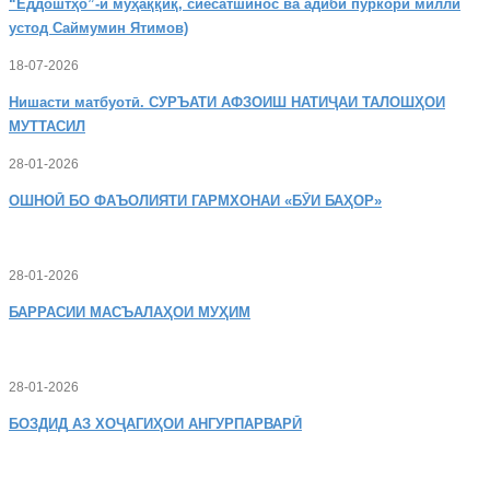
“Ёддоштҳо”-и муҳаққиқ, сиёсатшинос ва адиби пуркори миллӣ
устод Саймумин Ятимов)
18-07-2026
Нишасти
матбуотӣ. СУРЪАТИ АФЗОИШ НАТИҶАИ ТАЛОШҲОИ
МУТТАСИЛ
28-01-2026
ОШНОӢ
БО ФАЪОЛИЯТИ ГАРМХОНАИ «БӮИ БАҲОР»
28-01-2026
БАРРАСИИ МАСЪАЛАҲОИ МУҲИМ
28-01-2026
БОЗДИД
АЗ ХОҶАГИҲОИ АНГУРПАРВАРӢ