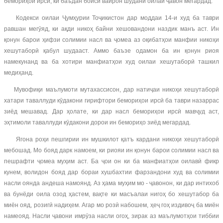
бемориҳои ирсӣ, ки баъдан боиси вайрон шудани оилаи ҷавон мегардад.
Кодекси оилаи Ҷумҳурии Тоҷикистон дар моддаи 14-и худ ба таври
равшан мегӯяд, ки ақди никоҳ байни хешовандони наздик манъ аст. Ин
қонун барои ҳифзи солимии насл ва ҷомеа аз оқибатҳои манфии никоҳи
хешутаборӣ қабул шудааст. Аммо баъзе одамон ба ин қонун риоя
намекунанд ва ба хотири манфиатҳои худ оилаи хешутаборӣ ташкил
медиҳанд.
Мувофиқи маълумоти мутахассисон, дар натиҷаи никоҳи хешутаборӣ
хатари таваллуди кӯдакони гирифтори бемориҳои ирсӣ ба таври назаррас
зиёд мешавад. Дар ҳолате, ки дар насл бемориҳои ирсӣ мавҷуд аст,
эҳтимоли таваллуди кӯдакони дорои ин бемориҳо зиёд мегардад.
Ягона роҳи пешгирии ин мушкилот қатъ кардани никоҳи хешутаборӣ
мебошад. Мо бояд дарк намоем, ки риояи ин қонун барои солимии насл ва
пешрафти ҷомеа муҳим аст. Ба ҷои он ки ба манфиатҳои оилавӣ фикр
кунем, волидон бояд дар бораи хушбахтии фарзандони худ ва солимии
насли оянда андеша намоянд. Аз ҳама муҳим мо - ҷавонон, ки дар интихоб
ва бунёди оила озод ҳастем, вақте ки масъалаи нигоҳ бо хешутабор ба
миён ояд, розигӣ надиҳем. Агар мо розӣ набошем, ҳеҷ гоҳ издивоҷ ба миён
намеояд. Насли ҷавони имрӯза насли огоҳ, зирак аз маълумотҳои тиббии