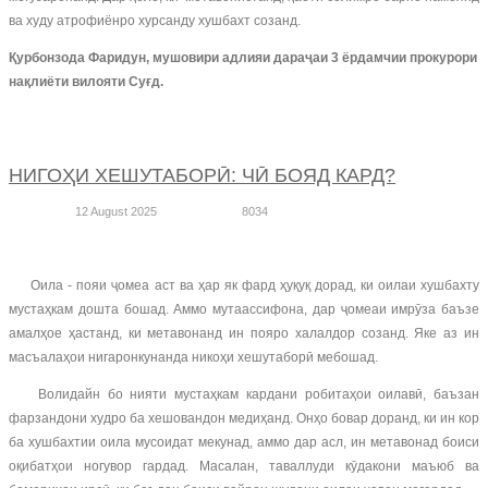
ва худу атрофиёнро хурсанду хушбахт созанд.
Қурбонзода Фаридун, мушовири адлияи дараҷаи 3 ёрдамчии прокурори
нақлиёти вилояти Суғд.
НИГОҲИ ХЕШУТАБОРӢ: ЧӢ БОЯД КАРД?
12 August 2025
8034
Оила - пояи ҷомеа аст ва ҳар як фард ҳуқуқ дорад, ки оилаи хушбахту
мустаҳкам дошта бошад. Аммо мутаассифона, дар ҷомеаи имрӯза баъзе
амалҳое ҳастанд, ки метавонанд ин пояро халалдор созанд. Яке аз ин
масъалаҳои нигаронкунанда никоҳи хешутаборӣ мебошад.
Волидайн бо нияти мустаҳкам кардани робитаҳои оилавӣ, баъзан
фарзандони худро ба хешовандон медиҳанд. Онҳо бовар доранд, ки ин кор
ба хушбахтии оила мусоидат мекунад, аммо дар асл, ин метавонад боиси
оқибатҳои ногувор гардад. Масалан, таваллуди кӯдакони маъюб ва