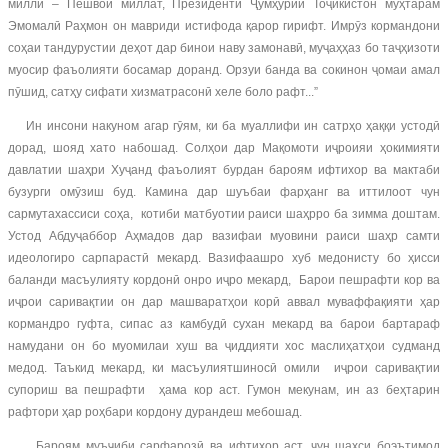
миллӣ – Пешвои миллат, Президенти Ҷумҳурии Тоҷикистон муҳтарам
Эмомалӣ Раҳмон он мавриди истифода қарор гирифт. Имрӯз кормандони
соҳаи тандурустии деҳот дар бинои наву замонавӣ, муҷаҳҳаз бо таҷҳизоти
муосир фаъолияти босамар доранд. Орзуи банда ва сокинон ҷомаи амал
пӯшид, сатҳу сифати хизматрасонӣ хеле боло рафт...”
Ин инсони накуном агар гӯям, ки ба муаллифи ин сатрҳо ҳаққи устодӣ
дорад, шояд хато набошад. Солҳои дар Мақомоти иҷроияи ҳокимияти
давлатии шаҳри Хуҷанд фаъолият бурдан бароям ифтихор ва мактаби
бузурги омӯзиш буд. Камина дар шуъбаи фарҳанг ва иттилоот чун
сармутахассиси соҳа, котиби матбуотии раиси шаҳрро ба зимма доштам.
Устод Абдуҷаббор Аҳмадов дар вазифаи муовини раиси шаҳр самти
идеологиро сарпарастӣ мекард. Вазифаашро хуб медонисту бо ҳисси
баланди масъулияту кордонӣ онро иҷро мекард, Барои пешрафти кор ва
иҷрои саривақтии он дар машваратҳои корӣ аввал муваффақияти ҳар
кормандро гуфта, сипас аз камбудӣ сухан мекард ва барои бартараф
намудани он бо муомилаи хуш ва ҷиддияти хос маслиҳатҳои судманд
медод. Таъкид мекард, ки масъулиятшиносӣ омили иҷрои саривақтии
супориш ва пешрафти ҳама кор аст. Гумон мекунам, ин аз беҳтарин
рафтори ҳар роҳбари кордону дурандеш мебошад.
Бароям муъҷиби сарфарозӣ ва ифтихор аст, чун шахси боэътимод