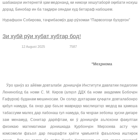
шабакаҳои интернетӣ ҳам медонанд, ки никоҳи хешутаборӣ оқибати нохуш
дорад. Бинобар ин ба тақдири ояндаи худ бетараф набошем.
Нурафшон Собирова, таҷрибаомӯз дар рӯзомаи “Парвозгоҳи бузургон”
Зи хубӣ рӯи хубат хубтар бод!
12 August 2025
7587
*Меҳрнома
Ӯро ҳанӯз аз айёми довталаби донишҷӯи Институти давлатии педагогии
Ленинобод ба номи С. М. Киров (алҳол ДДХ ба номи академик Бобоҷон
Ғафуров) буданам мешиносам. Он солҳо духтараки ҳуҷҷати довталабонро
қабул намуда, ба онҳо дар баъзе мавридҳо маслиҳатҳо медод ва ҳамеша
табассуми малеҳ дар лабонаш гул намуда, ба чеҳраи зебояш ҳусни дигаре
зам менамуд. Сонитар дарёфтам, ки ӯ донишҷӯи аълохони факултаи
физикаю математикаи донишкада Қурбонҷон Мирзоева асту чун
комсомоли фаъол дар пешрафти ҳаёти ҷамъиятӣ фаъолона иштирок