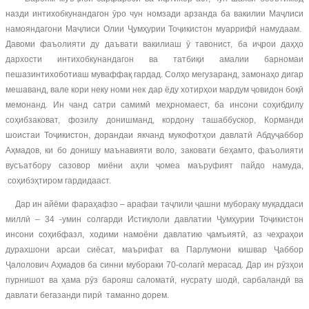
назди интихобкунандагон ӯро чун номзади арзанда ба вакилии Маҷлиси
намояндагони Маҷлиси Олии Ҷумҳурии Тоҷикистон муаррифӣ намудаам.
Давоми фаъолияти ду даъвати вакилиаш ӯ тавонист, ба иҷрои даҳҳо
дархости интихобкунандагон ва татбиқи амалии барномаи
пешазинтихоботиаш муваффақ гардад. Солҳо мегузаранд, замонаҳо дигар
мешаванд, вале кори неку номи нек дар ёду хотирҳои мардум ҷовидон боқӣ
мемонанд. Ин чанд сатри самимӣ меҳрномаест, ба инсони соҳибдилу
соҳибзаковат, фозилу донишманд, кордону ташаббускор, Корманди
шоистаи Тоҷикистон, дорандаи якчанд мукофотҳои давлатӣ Абдуҷаббор
Аҳмадов, ки бо донишу маънавияти воло, заковати беҳамто, фаъолияти
вусъатбору сазовор миёни аҳли ҷомеа маъруфият пайдо намуда,
соҳибэҳтиром гардидааст.
Дар ин айёми фараҳафзо – арафаи таҷлили ҷашни мубораку муқаддаси
миллӣ – 34 -умин солгарди Истиқлоли давлатии Ҷумҳурии Тоҷикистон
инсони соҳибфазл, ходими намоёни давлатию ҷамъиятӣ, аз чеҳраҳои
дурахшони арсаи сиёсат, маърифат ва Парлумони кишвар Ҷаббор
Ҷалолович Аҳмадов ба синни мубораки 70-солагӣ мерасад. Дар ин рӯзҳои
пурнишот ва ҳама рӯз барояш саломатӣ, нусрату шодӣ, сарбаландӣ ва
давлати бегазанди пирӣ таманно дорем.