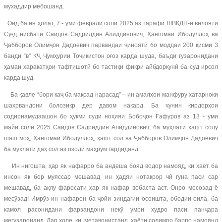
мухаддир мебошанд.
Оид ба ин ҳолат, 7 - уми феврали соли 2025 аз тарафи ШВКДН-и вилояти
Суғд нисбати Саидов Садриддин Алиддинович, Ҳангомаи Ибодуллоҳ ва
Ҷабборов Олимҷон Дадоевич парвандаи ҷиноятӣ бо моддаи 200 қисми 3
банди “в” КҶ Ҷумҳурии Тоҷикистон оғоз карда шуда, баъди гузаронидани
ҳамаи ҳаракатҳои тафтишотӣ бо тастиқи фикри айбдоркунӣ ба суд ирсол
карда шуд.
Ба қавле “бори каҷ ба мақсад нарасад” – ин амалҳои манфуру хатарноки
шаҳрвандони болозикр дер давом накард. Ба чунин кирдорҳои
содирнамудаашон бо ҳукми суди ноҳияи Бобоҷон Ғафуров аз 13 - уми
майи соли 2025 Саидов Садриддин Алиддинович, ба муҳлати ҳашт солу
шаш моҳ, Ҳангомаи Ибодуллоҳ, ҳашт сол ва Ҷабборов Олимҷон Дадоевич
ба муҳлати даҳ сол аз озодӣ маҳрум гардиданд.
Ин нигошта, ҳар як нафарро ба андеша бояд водор намояд, ки ҳаёт ба
инсон як бор муяссар мешавад, ин ҳадяи нотакрор чӣ гуна паси сар
мешавад, ба ақлу фаросати ҳар як нафар вобаста аст. Онро месозад ё
месӯзад! Имрӯз ин нафарон ба ҷойи зиндагии осоишта, ободии оила, ба
камол расонидани фарзандони некӯ умри худро паси панҷара
мегузаронанд. Дар ҳоле, ки метавонистанд, ҳаёти солимро барпо намоянд