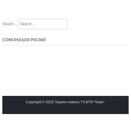
Search ...
СОМОНАҲОИ РАСМӢ
Copyright © 2026 Таҳияи сомона ТҶ МТИ "Кова"