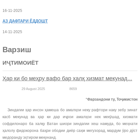
16-11-2025
АЗ
ДАФТАРИ ЁДДОШТ
14-11-2025
Варзиш
ИҶТИМОИЁТ
Ҳар ки бо меҳру вафо бар халқ хизмат мекунад...
29 August 2025
8659
*
Фарзандони ту, Тоҷикистон
Зиндагии ҳар инсон ҳамеша бо амалҳои неку рафтори наку зебу зинат
касб мекунад ва ҳар ки дар иҷрои амалҳои нек мекӯшад, хизмати
софдилонаро ба халқу Ватан шиори зиндагии хеш намуда, бо меҳнати
ҳалолу фидокорона баҳри ободии диёр саҳм мегузорад, мардум ӯро дӯст
медоранду эҳтиром мекунанд.