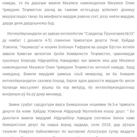
намуда, то ба дараҷаи вакили Маҷлиси намояндагони Маҷлиси Олии
Ҷумҳурии Тоҷикистон расид ва тамоми истеъдоду қобилият донишу
маҳораташро танҳо ба манфиати мардум равона сохт, розу ниёзи мардум,
дарди дили дардошнояш буд.
Интихобкунандагон аз ҳавзаи интихоботии “Саидхоҷа Ӯрунхоҷаев,№15”
ду навбат ( даъвати 4-5) сокинони Ҷамоатҳои деҳоти Унҷӣ, Ҳайдар
Усмонов, “Чашмасор”-и ноҳияи Бобоҷон Ғафуров ва шаҳри Бӯстон котиби
аввали Кумитаи вилоятии Ҳизби Коммунисти Тоҷикистон, ҷавонмарди
хушзеҳну боирода Абдуҷаббор Аҳмадовро чун вакили хеш дар Маҷлиси
намояндагони Маҷлиси Олии Ҷумҳурии Тоҷикистон интихоб намуда, бурд
намуданд. Вакили мардумӣ ҳамеша саъй меварзид, ки ба боварии
интихобкунандагон сазовор бошад, барои адои дархости мардум бо ҳисси
баланди масъулият кӯшиш ба кор мебурд, бо интихобкунандагонаш
вохӯриҳои рӯ ба рӯ доир менамуд.
Зимни суҳбат сардухтури вақти Беморхонаи ноҳиявии №3-и Ҷамоати
деҳоти ба номи Ҳайдар Усмонов Абдурауф Муллобоев изҳор дошт: ” Бо
дахолати вакили мардумӣ Абдуҷаббор Аҳмадов сохтмони бинои нави
бемористони деҳот ба нақша ворид гардида, соли 2019, дар рӯзҳои
таҷлили Наврӯзи байналмилал бо иштироки Асосгузори сулҳу ваҳдати