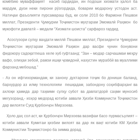
комёбию муваффақият насиб гардидан, ин подоши хизмати ҳалол ба
мардум, дуои неки пирони рӯзгордида, боварии модарону устодон аст.
Натиҷаи фаъолияти пурсамараш буд, ки соли 2010 бо Фармони Пешвои
миллат, Президенти Ҷумҳурии Тоҷикистон муҳтарам Эмомалӣ Раҳмон бо
мукофоти давлатӣ – медали “Хизмати шоиста” сарфароз гардид.
Асосгузори сулҳу ваҳдати миллӣ Пешвои миллат, Президенти Ҷумҳурии
Тоҷикистон муҳтарам Эмомалӣ Раҳмон дар васфи чунин бонувони
фидокору садоқатпеша хеле хуб гуфтаанд: “Зан – модар сарчашмаи меҳру
вафо, олиҳаи зебоӣ, рамзи ишқи ҷовидонӣ, нахустин мураббӣ ва муаллими
фарзанд мебошад.”
- Аз он ифтихормандам, ки занону духтарони тоҷик бо дониши баланд,
бархурдор аз илму технологияи пешқадам, забондону соҳибфарҳанг ва
ахлоқи ҳамида дар таҳкими сулҳу субот ва давлатдорӣ саҳми муносиб
мегузоранд,- изҳор медорад котиби аввали Ҳизби Коммунисти Тоҷикистон
дар вилояти Суғд Қурбонҷон Мирзоева.
Ҳоло даҳ сол аст, ки Қурбонҷон Мирзоева вазифаи басо пурмасъулият –
котиби аввали Кумитаи ҳизбии вилоят ва дар як вақт котиби КМ Ҳизби
Коммунистии Тоҷикистонро ба зимма дорад.