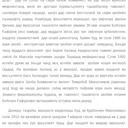
дошт. Дар он солҳо ба сафи Ҳизби Коммунист на ҳар касро муносиб
медонистанд, вале ин духтари пурмасъулияту ташаббускор тавонист,
сазовори боварӣ гардида, ҳанӯз дар синни бистсолагӣ ба сафи ҳизбиён
пазируфта шавад. Номбурда фаъолияти кориашро чун омӯзгори фанни
физика дар муассисаи таҳсилоти миёнаи умумии 36-уми ноҳияи Бобоҷон
Ғафуров оғоз намуда, дар муддати кӯтоҳ ӯро чун омӯзгори қобилиятнок,
кордону ташкилотчигӣ дар ноҳия шинохтанд. Ҳамин буд, ки соли 1986 ба
кори ҳизбӣ - инструктори кумитаи ҳизбии ноҳия даъват намуданд. Баъди
чанд муддати фаъолият ӯро барои баланд бардоштани савияи дониши
сиёсӣ ба Мактаби партиявии шаҳри Тошканд мефиристанд. Соли 1992
котиби дуюм ва баъди чанд моҳ котиби аввали ҳизбии ноҳия интихоб
гардид. Ин вазифаи баланд аз ӯ маҳорат, иродаи қавию кордонӣ ва
масъулияти басо баландро талаб мекард. Дар ин ҷода аз мактаби котиби
аввали вақти Ҳизби Коммунисти вилоят Темурбой Мирхолиқов( равонаш
шод бод) ва чанде дигарон сабақ меомӯхту пайрави кори онон мешуд.
Заҳмату фидокориҳояш буданд, ки тавонист, ташкилоти ҳизбии ноҳияи
Бобоҷон Ғафуровро муташаккилу устувор нигаҳ дорад.
Донишу таҷриба, маҳорати кордониаш буд, ки Қурбонҷон Мирзоеваро
соли 2010 ба вазифаи раиси шаҳраки Ғафуров таъин намуданд ва ӯ дар
ин вазифа низ хуб фаъолият бурд. Дар зиндагӣ ба мақому манзалат,