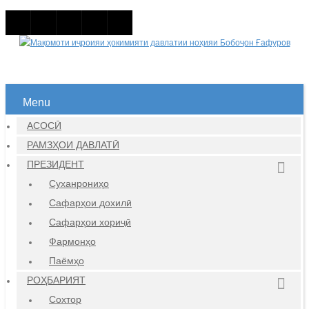
Menu
АСОСӢ
РАМЗҲОИ ДАВЛАТӢ
ПРЕЗИДЕНТ
Суханрониҳо
Сафарҳои дохилӣ
Сафарҳои хориҷӣ
Фармонҳо
Паёмҳо
РОҲБАРИЯТ
Сохтор