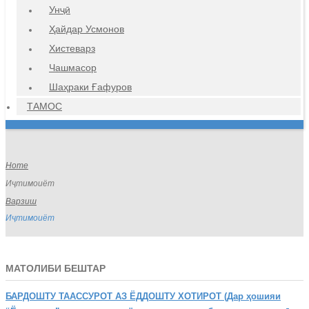
Унҷӣ
Ҳайдар Усмонов
Хистеварз
Чашмасор
Шаҳраки Ғафуров
ТАМОС
Home
Иҷтимоиёт
Варзиш
Иҷтимоиёт
МАТОЛИБИ БЕШТАР
БАРДОШТУ
ТААССУРОТ АЗ ЁДДОШТУ ХОТИРОТ (Дар ҳошияи