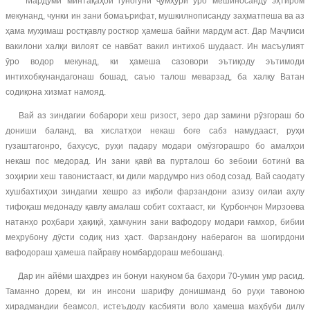
Мардуми минтақаҳои гуногуни ҷумҳурӣ ӯро мешиносанду эҳтиром
мекунанд, чунки ин зани бомаърифат, мушкилнописанду заҳматпеша ва аз
ҳама муҳимаш ростқавлу росткор ҳамеша байни мардум аст. Дар Маҷлиси
вакилони халқи вилоят се навбат вакил интихоб шудааст. Ин масъулият
ӯро водор мекунад, ки ҳамеша сазовори эътиқоду эътимоди
интихобкунандагонаш бошад, саъю талош меварзад, ба халқу Ватан
содиқона хизмат намояд.
Вай аз зиндагии бобарори хеш ризост, зеро дар замини рӯзгораш бо
дониши баланд, ва хислатҳои некаш боғе сабз намудааст, руҳи
гузаштагонро, бахусус, руҳи падару модари омӯзгорашро бо амалҳои
некаш пос медорад. Ин зани қавӣ ва пурталош бо зебоии ботинӣ ва
зоҳирии хеш тавонистааст, ки дили мардумро низ обод созад. Вай саодату
хушбахтиҳои зиндагии хешро аз иқболи фарзандони азизу оилаи аҳлу
тифоқаш медонаду қавлу амалаш собит сохтааст, ки Қурбонҷон Мирзоева
натанҳо роҳбари ҳақиқӣ, ҳамчунин зани вафодору модари ғамхор, бибии
меҳрубону дӯсти содиқ низ ҳаст. Фарзандону наберагон ва шогирдони
вафодораш ҳамеша пайраву номбардораш мебошанд.
Дар ин айёми шаҳдрез ин бонуи накуном ба баҳори 70-умин умр расид.
Таманно дорем, ки ин инсони шарифу донишманд бо руҳи тавоною
хирадмандии беамсол, истеъдоду касбияти воло ҳамеша маҳбуби дилу