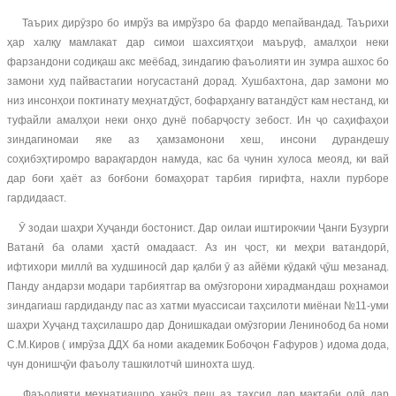
Таърих дирӯзро бо имрўз ва имрўзро ба фардо мепайвандад. Таърихи
ҳар халқу мамлакат дар симои шахсиятҳои маъруф, амалҳои неки
фарзандони содиқаш акс меёбад, зиндагию фаъолияти ин зумра ашхос бо
замони худ пайвастагии ногусастанӣ дорад. Хушбахтона, дар замони мо
низ инсонҳои поктинату меҳнатдӯст, бофарҳангу ватандӯст кам нестанд, ки
туфайли амалҳои неки онҳо дунё побарҷосту зебост. Ин ҷо саҳифаҳои
зиндагиномаи яке аз ҳамзамонони хеш, инсони дурандешу
соҳибэҳтиромро варақгардон намуда, кас ба чунин хулоса меояд, ки вай
дар боғи ҳаёт аз боғбони бомаҳорат тарбия гирифта, нахли пурборе
гардидааст.
Ӯ зодаи шаҳри Хуҷанди бостонист. Дар оилаи иштирокчии Ҷанги Бузурги
Ватанӣ ба олами ҳастӣ омадааст. Аз ин ҷост, ки меҳри ватандорӣ,
ифтихори миллӣ ва худшиносӣ дар қалби ӯ аз айёми кӯдакӣ ҷӯш мезанад.
Панду андарзи модари тарбиятгар ва омӯзгорони хирадмандаш роҳнамои
зиндагиаш гардиданду пас аз хатми муассисаи таҳсилоти миёнаи №11-уми
шаҳри Хуҷанд таҳсилашро дар Донишкадаи омӯзгории Ленинобод ба номи
С.М.Киров ( имрӯза ДДХ ба номи академик Бобоҷон Ғафуров ) идома дода,
чун донишҷӯи фаъолу ташкилотчӣ шинохта шуд.
Фаъолияти меҳнатиашро ҳанӯз пеш аз таҳсил дар мактаби олӣ дар