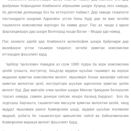
фабрикаи бофандагии Комбинати абрешими шаҳри Хуҷанд оғоз намуда,
бо дипломи донишкада боз ба истеҳсолот пайваст. Дар заводи таҷҳизоти
пастшиддати шаҳраки Адрасмон устои бахш буду дар як вақт котиби
ташкилоти комсомолии коргоҳро ба зимма дошт. Пас аз чанде ӯ қарзи
фарзандиашро дар шаҳри Волгоград назди Ватан – Модар адо намуд.
Пас хизмати ҳарбӣ дар Комбинати қолинбофии шаҳри Қайроққум дар
вазифаҳои устои таъмири таҷҳизот, котиби кумитаи комсомолии
иттиҳодия фаъолият кард.
Ҷаббор Ҷалолович Аҳмадов аз соли 1980 пурра ба кори комсомолию
ҳизбӣ гузашта, инстуктор, баъдтар мудири шуъбаи ташвиқот ва корҳои
мадании кумитаи комсомолии вилоят, мушовири Хонаи маорифи сиёсии
кумитаи вилоятии ҳизб, инструктори шуъбаи идеологии кумитаи ҳизби
вилоят буд. Дар мактаби олии ҳизбии шаҳри Мински Ҷумҳурии Белорусия
таҳсил намуда, савияи дониши сиёсии хешро баланд бардошт. Боз ба
зодгоҳаш баргашта, ташкилотчии масъули кумитаи вилоятии ҳизбӣ, чанд
муддат мушовири раиси Кумиҷроияи шаҳр, мудири шуъбаи иҷтимоию
маданӣ, робита бо ташкилотҳои ҷамъиятию сиёсӣ ва байналмилалии
Комиҷроияи маркази вилоят фаъолият бурд.