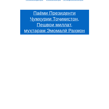
Паёми Президенти
Ҷумҳурии Тоҷикистон,
Пешвои миллат,
муҳтарам Эмомалӣ Раҳмон