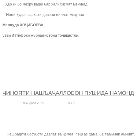
Ҳар ки бо меҳру вафо бар халқ хизмат мекунад,
Номи худро сархати девони миллат мекунад
Мавлуда ҲОҶИБОЕВА,
узви Иттифоқи журналистони Тоҷикистон,
ҶИНОЯТИ НАШЪАҶАЛЛОБОН ПУШИДА НАМОНД
18 August 2025
8883
Пешрафти босуботи давлат ва ҷомеа, пеш аз ҳама, ба таъмини амният,