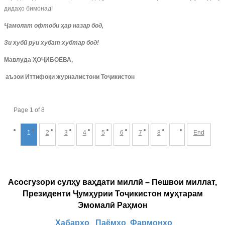
дидаҳо бимонад!
Ҷамолат офтоби ҳар назар бод,
Зи хубӣ рӯи хубат хубтар бод!
Мавлуда ҲОҶИБОЕВА,
аъзои Иттифоқи журналистони Тоҷикистон
Page 1 of 8
1
2
3
4
5
6
7
8
End
Асосгузори сулҳу ваҳдати миллӣ – Пешвои миллат,
Президенти Ҷумҳурии Тоҷикистон муҳтарам
Эмомалӣ Раҳмон
Хабарҳо
Паёмҳо
Фармонҳо