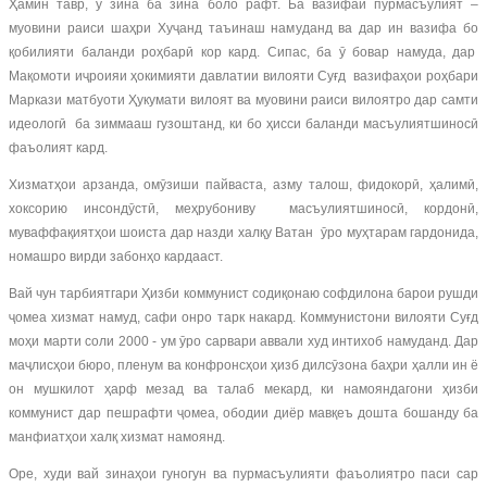
Ҳамин тавр, ӯ зина ба зина боло рафт. Ба вазифаи пурмасъулият –
муовини раиси шаҳри Хуҷанд таъинаш намуданд ва дар ин вазифа бо
қобилияти баланди роҳбарӣ кор кард. Сипас, ба ӯ бовар намуда, дар
Мақомоти иҷроияи ҳокимияти давлатии вилояти Суғд вазифаҳои роҳбари
Маркази матбуоти Ҳукумати вилоят ва муовини раиси вилоятро дар самти
идеологӣ ба зиммааш гузоштанд, ки бо ҳисси баланди масъулиятшиносӣ
фаъолият кард.
Хизматҳои арзанда, омӯзиши пайваста, азму талош, фидокорӣ, ҳалимӣ,
хоксорию инсондӯстӣ, меҳрубониву масъулиятшиносӣ, кордонӣ,
муваффақиятҳои шоиста дар назди халқу Ватан ӯро муҳтарам гардонида,
номашро вирди забонҳо кардааст.
Вай чун тарбиятгари Ҳизби коммунист содиқонаю софдилона барои рушди
ҷомеа хизмат намуд, сафи онро тарк накард. Коммунистони вилояти Суғд
моҳи марти соли 2000 - ум ӯро сарвари аввали худ интихоб намуданд. Дар
маҷлисҳои бюро, пленум ва конфронсҳои ҳизб дилсӯзона баҳри ҳалли ин ё
он мушкилот ҳарф мезад ва талаб мекард, ки намояндагони ҳизби
коммунист дар пешрафти ҷомеа, ободии диёр мавқеъ дошта бошанду ба
манфиатҳои халқ хизмат намоянд.
Оре, худи вай зинаҳои гуногун ва пурмасъулияти фаъолиятро паси сар