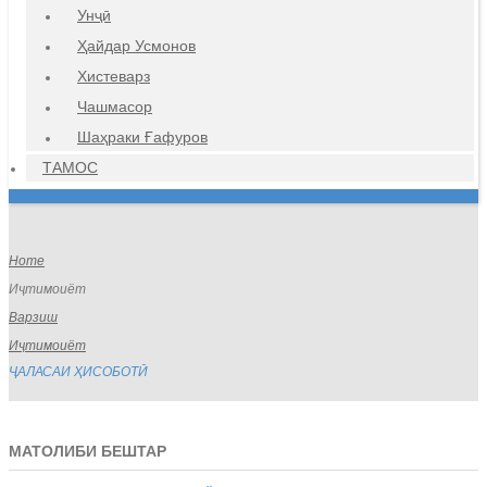
Унҷӣ
Ҳайдар Усмонов
Хистеварз
Чашмасор
Шаҳраки Ғафуров
ТАМОС
Home
Иҷтимоиёт
Варзиш
Иҷтимоиёт
ҶАЛАСАИ ҲИСОБОТӢ
МАТОЛИБИ БЕШТАР