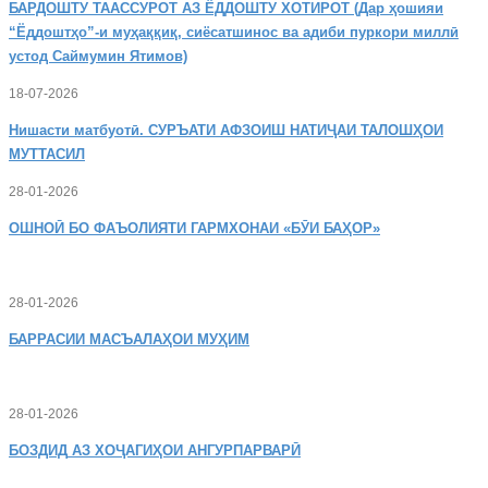
БАРДОШТУ
ТААССУРОТ АЗ ЁДДОШТУ ХОТИРОТ (Дар ҳошияи
“Ёддоштҳо”-и муҳаққиқ, сиёсатшинос ва адиби пуркори миллӣ
устод Саймумин Ятимов)
18-07-2026
Нишасти
матбуотӣ. СУРЪАТИ АФЗОИШ НАТИҶАИ ТАЛОШҲОИ
МУТТАСИЛ
28-01-2026
ОШНОӢ
БО ФАЪОЛИЯТИ ГАРМХОНАИ «БӮИ БАҲОР»
28-01-2026
БАРРАСИИ МАСЪАЛАҲОИ МУҲИМ
28-01-2026
БОЗДИД
АЗ ХОҶАГИҲОИ АНГУРПАРВАРӢ