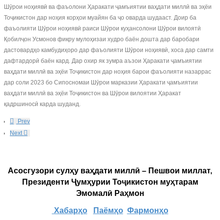
Шӯрои ноҳиявӣ ва фаъолони Ҳаракати ҷамъиятии ваҳдати миллӣ ва эҳёи
Тоҷикистон дар ноҳия корҳои муайян ба ҷо оварда шудааст. Доир ба
фаъолияти Шӯрои ноҳиявӣ раиси Шӯрои куҳансолони Шӯрои вилоятӣ
Қобилҷон Усмонов фикру мулоҳизаи худро баён дошта дар баробари
дастовардҳо камбудиҳоро дар фаъолияти Шӯрои ноҳиявӣ, хоса дар самти
дафтардорӣ баён кард. Дар охир як зумра аъзои Ҳаракати ҷамъиятии
ваҳдати миллӣ ва эҳёи Тоҷикистон дар ноҳия барои фаъолияти назаррас
дар соли 2023 бо Сипосномаи Шӯрои марказии Ҳаракати ҷамъиятии
ваҳдати миллӣ ва эҳёи Тоҷикистон ва Шӯрои вилоятии Ҳаракат
қадршиносӣ карда шуданд.
Prev
Next
Асосгузори сулҳу ваҳдати миллӣ – Пешвои миллат,
Президенти Ҷумҳурии Тоҷикистон муҳтарам
Эмомалӣ Раҳмон
Хабарҳо
Паёмҳо
Фармонҳо