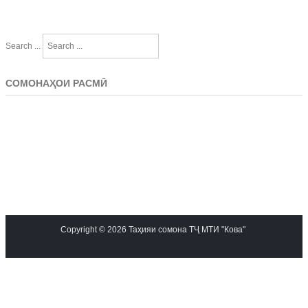
Search ...
СОМОНАҲОИ РАСМӢ
Copyright © 2026 Таҳияи сомона ТҶ МТИ "Кова"