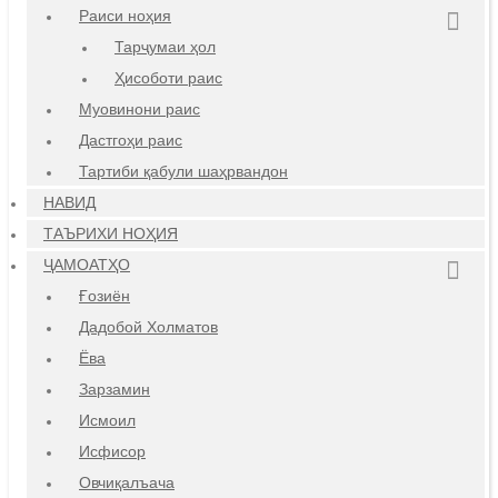
Раиси ноҳия
Тарҷумаи ҳол
Ҳисоботи раис
Муовинони раис
Дастгоҳи раис
Тартиби қабули шаҳрвандон
НАВИД
ТАЪРИХИ НОҲИЯ
ҶАМОАТҲО
Ғозиён
Дадобой Холматов
Ёва
Зарзамин
Исмоил
Исфисор
Овчиқалъача