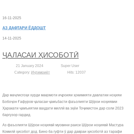
16-11-2025
АЗ
ДАФТАРИ ЁДДОШТ
14-11-2025
ҶАЛАСАИ ҲИСОБОТӢ
21 January 2024
Super User
Category:
Иҷтимоиёт
Hits: 12037
Дар маҷлисгоҳи хурди мақомоти иҷроияи ҳокимияти давлатии ноҳияи
Бобоҷон Ғафуров ҷаласаи ҷамъбасти фаъолияти Шӯрои ноҳиявии
Ҳаракати ҷамъиятии ваҳдати миллӣ ва эҳёи Тоҷикистон дар соли 2023
баргузор гардид.
Аз фаъолияти Шӯрои ноҳиявӣ муовини раиси Шӯрои ноҳиявӣ Мастура
Комилӣ ҳисобот дод. Бино ба гуфти ӯ дар давраи ҳисоботӣ аз тарафи