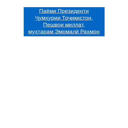
Паёми Президенти
Ҷумҳурии Тоҷикистон,
Пешвои миллат,
муҳтарам Эмомалӣ Раҳмон