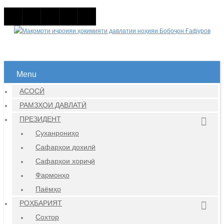
Menu
АСОСӢ
РАМЗҲОИ ДАВЛАТӢ
ПРЕЗИДЕНТ
Суханрониҳо
Сафарҳои дохилӣ
Сафарҳои хориҷӣ
Фармонҳо
Паёмҳо
РОҲБАРИЯТ
Сохтор