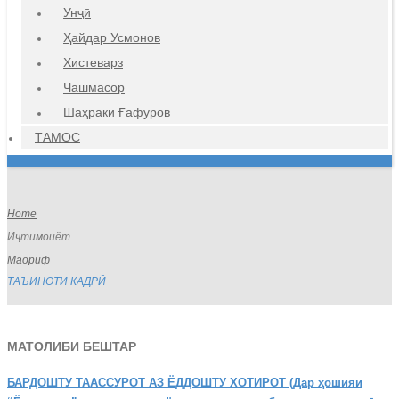
Унҷӣ
Ҳайдар Усмонов
Хистеварз
Чашмасор
Шаҳраки Ғафуров
ТАМОС
Home
Иҷтимоиёт
Маориф
ТАЪИНОТИ КАДРӢ
МАТОЛИБИ БЕШТАР
БАРДОШТУ
ТААССУРОТ АЗ ЁДДОШТУ ХОТИРОТ (Дар ҳошияи