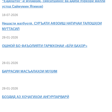
“Ёддоштҳо”-и муҳаққиқ, сиёсатшинос ва адиби пуркори миллӣ
устод Саймумин Ятимов)
18-07-2026
Нишасти
матбуотӣ. СУРЪАТИ АФЗОИШ НАТИҶАИ ТАЛОШҲОИ
МУТТАСИЛ
28-01-2026
ОШНОӢ
БО ФАЪОЛИЯТИ ГАРМХОНАИ «БӮИ БАҲОР»
28-01-2026
БАРРАСИИ МАСЪАЛАҲОИ МУҲИМ
28-01-2026
БОЗДИД
АЗ ХОҶАГИҲОИ АНГУРПАРВАРӢ