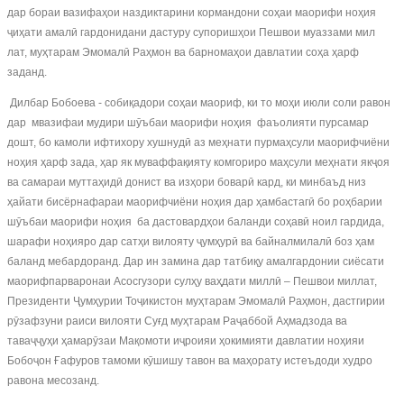
дар бораи вазифаҳои наздиктарини кормандони соҳаи маорифи ноҳия
ҷиҳати амалӣ гардонидани дастуру супоришҳои Пешвои муаззами мил
лат, муҳтарам Эмомалӣ Раҳмон ва барномаҳои давлатии соҳа ҳарф
заданд.
Дилбар Бобоева - собиқадори соҳаи маориф, ки то моҳи июли соли равон
дар мвазифаи мудири шӯъбаи маорифи ноҳия фаъолияти пурсамар
дошт, бо камоли ифтихору хушнудӣ аз меҳнати пурмаҳсули маорифчиёни
ноҳия ҳарф зада, ҳар як муваффақияту комгориро маҳсули меҳнати якҷоя
ва самараи муттаҳидӣ донист ва изҳори боварӣ кард, ки минбаъд низ
ҳайати бисёрнафараи маорифчиёни ноҳия дар ҳамбастагӣ бо роҳбарии
шӯъбаи маорифи ноҳия ба дастовардҳои баланди соҳавӣ ноил гардида,
шарафи ноҳияро дар сатҳи вилояту ҷумҳурӣ ва байналмилалӣ боз ҳам
баланд мебардоранд. Дар ин замина дар татбиқу амалгардонии сиёсати
маорифпарваронаи Асосгузори сулҳу ваҳдати миллӣ – Пешвои миллат,
Президенти Ҷумҳурии Тоҷикистон муҳтарам Эмомалӣ Раҳмон, дастгирии
рӯзафзуни раиси вилояти Суғд муҳтарам Раҷаббой Аҳмадзода ва
таваҷҷуҳи ҳамарӯзаи Мақомоти иҷроияи ҳокимияти давлатии ноҳияи
Бобоҷон Ғафуров тамоми кӯшишу тавон ва маҳорату истеъдоди худро
равона месозанд.