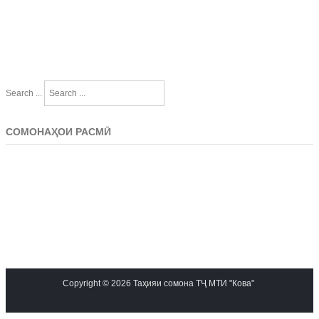
Search ...
СОМОНАҲОИ РАСМӢ
Copyright © 2026 Таҳияи сомона ТҶ МТИ "Кова"