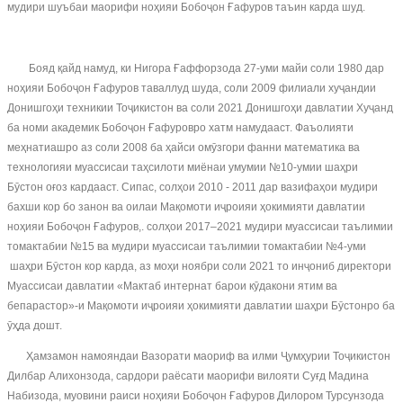
мудири шуъбаи маорифи ноҳияи Бобоҷон Ғафуров таъин карда шуд.
Бояд қайд намуд, ки Нигора Ғаффорзода 27-уми майи соли 1980 дар
ноҳияи Бобоҷон Ғафуров таваллуд шуда, соли 2009 филиали хуҷандии
Донишгоҳи техникии Тоҷикистон ва соли 2021 Донишгоҳи давлатии Хуҷанд
ба номи академик Бобоҷон Ғафуровро хатм намудааст. Фаъолияти
меҳнатиашро аз соли 2008 ба ҳайси омӯзгори фанни математика ва
технологияи муассисаи таҳсилоти миёнаи умумии №10-умии шаҳри
Бӯстон оғоз кардааст. Сипас, солҳои 2010 - 2011 дар вазифаҳои мудири
бахши кор бо занон ва оилаи Мақомоти иҷроияи ҳокимияти давлатии
ноҳияи Бобоҷон Ғафуров,. солҳои 2017–2021 мудири муассисаи таълимии
томактабии №15 ва мудири муассисаи таълимии томактабии №4-уми
шаҳри Бӯстон кор карда, аз моҳи ноябри соли 2021 то инҷониб директори
Муассисаи давлатии «Мактаб интернат барои кӯдакони ятим ва
бепарастор»-и Мақомоти иҷроияи ҳокимияти давлатии шаҳри Бӯстонро ба
ӯҳда дошт.
Ҳамзамон намояндаи Вазорати маориф ва илми Ҷумҳурии Тоҷикистон
Дилбар Алихонзода, сардори раёсати маорифи вилояти Суғд Мадина
Набизода, муовини раиси ноҳияи Бобоҷон Ғафуров Дилором Турсунзода