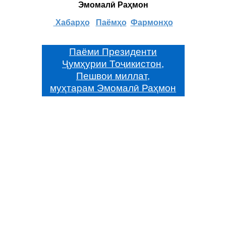
Эмомалӣ Раҳмон
Хабарҳо
Паёмҳо
Фармонҳо
Паёми Президенти
Ҷумҳурии Тоҷикистон,
Пешвои миллат,
муҳтарам Эмомалӣ Раҳмон