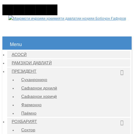
Menu
АСОСӢ
РАМЗҲОИ ДАВЛАТӢ
ПРЕЗИДЕНТ
Суханрониҳо
Сафарҳои дохилӣ
Сафарҳои хориҷӣ
Фармонҳо
Паёмҳо
РОҲБАРИЯТ
Сохтор