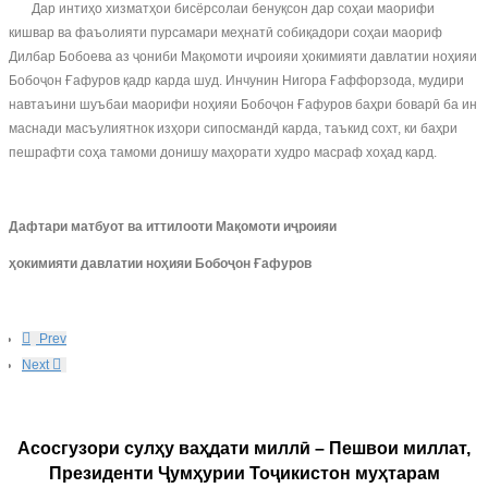
Дар интиҳо хизматҳои бисёрсолаи бенуқсон дар соҳаи маорифи
кишвар ва фаъолияти пурсамари меҳнатӣ собиқадори соҳаи маориф
Дилбар Бобоева аз ҷониби Мақомоти иҷроияи ҳокимияти давлатии ноҳияи
Бобоҷон Ғафуров қадр карда шуд. Инчунин Нигора Ғаффорзода, мудири
навтаъини шуъбаи маорифи ноҳияи Бобоҷон Ғафуров баҳри боварӣ ба ин
маснади масъулиятнок изҳори сипосмандӣ карда, таъкид сохт, ки баҳри
пешрафти соҳа тамоми донишу маҳорати худро масраф хоҳад кард.
Дафтари матбуот ва иттилооти Мақомоти иҷроияи
ҳокимияти давлатии ноҳияи Бобоҷон Ғафуров
Prev
Next
Асосгузори сулҳу ваҳдати миллӣ – Пешвои миллат,
Президенти Ҷумҳурии Тоҷикистон муҳтарам