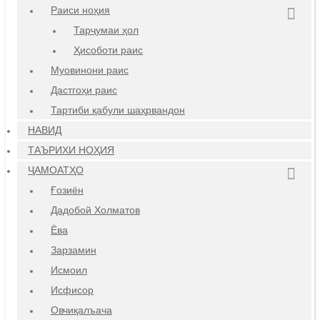
Раиси ноҳия
Тарҷумаи ҳол
Ҳисоботи раис
Муовинони раис
Дастгоҳи раис
Тартиби қабули шаҳрвандон
НАВИД
ТАЪРИХИ НОҲИЯ
ҶАМОАТҲО
Ғозиён
Дадобой Холматов
Ёва
Зарзамин
Исмоил
Исфисор
Овчиқалъача