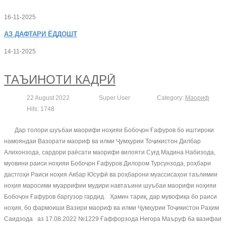
16-11-2025
АЗ
ДАФТАРИ ЁДДОШТ
14-11-2025
ТАЪИНОТИ КАДРӢ
22 August 2022
Super User
Category:
Маориф
Hits: 1748
Дар толори шуъбаи маорифи ноҳияи Бобоҷон Ғафуров бо иштироки
намояндаи Вазорати маориф ва илми Ҷумҳурии Тоҷикистон Дилбар
Алихонзода, сардори раёсати маорифи вилояти Суғд Мадина Набизода,
муовини раиси ноҳияи Бобоҷон Ғафуров Дилором Турсунзода, роҳбари
дастгоҳи Раиси ноҳия Акбар Юсуфӣ ва роҳбарони муассисаҳои таълимии
ноҳия маросими муаррифии мудири навтаъини шуъбаи маорифи ноҳияи
Бобоҷон Ғафуров баргузор гардид. Ҳамин тариқ, дар мувофиқа бо раиси
ноҳия, бо фармоиши Вазири маориф ва илми Ҷумҳурии Тоҷикистон Раҳим
Саидзода аз 17.08.2022 №1229 Ғаффорзода Нигора Маъруф ба вазифаи