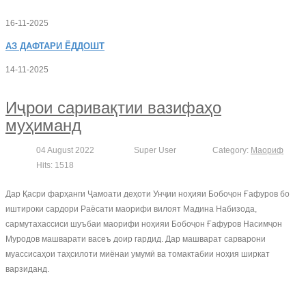
16-11-2025
АЗ
ДАФТАРИ ЁДДОШТ
14-11-2025
Иҷрои саривақтии вазифаҳо
муҳиманд
04 August 2022
Super User
Category:
Маориф
Hits: 1518
Дар Қасри фарҳанги Ҷамоати деҳоти Унҷии ноҳияи Бобоҷон Ғафуров бо
иштироки сардори Раёсати маорифи вилоят Мадина Набизода,
сармутахассиси шуъбаи маорифи ноҳияи Бобоҷон Ғафуров Насимҷон
Муродов машварати васеъ доир гардид. Дар машварат сарварони
муассисаҳои таҳсилоти миёнаи умумӣ ва томактабии ноҳия ширкат
варзиданд.