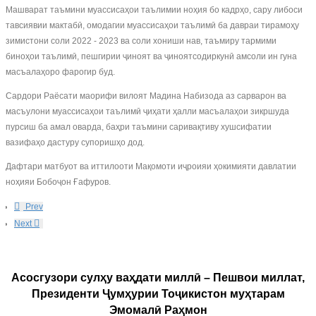
Машварат таъмини муассисаҳои таълимии ноҳия бо кадрҳо, сару либоси
тавсиявии мактабӣ, омодагии муассисаҳои таълимӣ ба давраи тирамоҳу
зимистони соли 2022 - 2023 ва соли хониши нав, таъмиру тармими
биноҳои таълимӣ, пешгирии ҷиноят ва ҷиноятсодиркунӣ амсоли ин гуна
масъалаҳоро фарогир буд.
Сардори Раёсати маорифи вилоят Мадина Набизода аз сарварон ва
масъулони муассисаҳои таълимӣ ҷиҳати ҳалли масъалаҳои зикршуда
пурсиш ба амал оварда, баҳри таъмини саривақтиву хушсифатии
вазифаҳо дастуру супоришҳо дод.
Дафтари матбуот ва иттилооти Мақомоти иҷроияи ҳокимияти давлатии
ноҳияи Бобоҷон Ғафуров.
Prev
Next
Асосгузори сулҳу ваҳдати миллӣ – Пешвои миллат,
Президенти Ҷумҳурии Тоҷикистон муҳтарам
Эмомалӣ Раҳмон