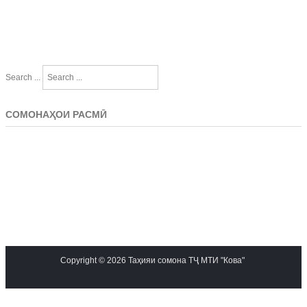
Search ...
СОМОНАҲОИ РАСМӢ
Copyright © 2026 Таҳияи сомона ТҶ МТИ "Кова"