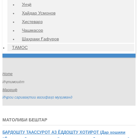
Унҷӣ
Ҳайдар Усмонов
Хистеварз
Чашмасор
Шаҳраки Ғафуров
ТАМОС
Home
Иҷтимоиёт
Маориф
Иҷрои саривақтии вазифаҳо муҳиманд
МАТОЛИБИ БЕШТАР
БАРДОШТУ
ТААССУРОТ АЗ ЁДДОШТУ ХОТИРОТ (Дар ҳошияи