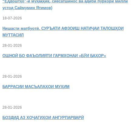
“Ёддоштҳо”-и муҳаққиқ, сиёсатшинос ва адиби пуркори миллӣ
устод Саймумин Ятимов)
18-07-2026
Нишасти
матбуотӣ. СУРЪАТИ АФЗОИШ НАТИҶАИ ТАЛОШҲОИ
МУТТАСИЛ
28-01-2026
ОШНОӢ
БО ФАЪОЛИЯТИ ГАРМХОНАИ «БӮИ БАҲОР»
28-01-2026
БАРРАСИИ МАСЪАЛАҲОИ МУҲИМ
28-01-2026
БОЗДИД
АЗ ХОҶАГИҲОИ АНГУРПАРВАРӢ