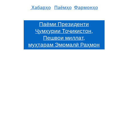
Хабарҳо
Паёмҳо
Фармонҳо
Паёми Президенти
Ҷумҳурии Тоҷикистон,
Пешвои миллат,
муҳтарам Эмомалӣ Раҳмон