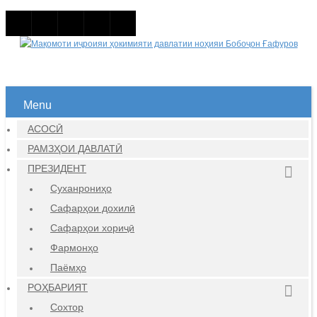
Menu
АСОСӢ
РАМЗҲОИ ДАВЛАТӢ
ПРЕЗИДЕНТ
Суханрониҳо
Сафарҳои дохилӣ
Сафарҳои хориҷӣ
Фармонҳо
Паёмҳо
РОҲБАРИЯТ
Сохтор