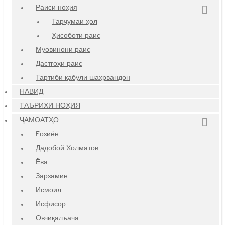
Раиси ноҳия
Тарҷумаи ҳол
Ҳисоботи раис
Муовинони раис
Дастгоҳи раис
Тартиби қабули шаҳрвандон
НАВИД
ТАЪРИХИ НОҲИЯ
ҶАМОАТҲО
Ғозиён
Дадобой Холматов
Ёва
Зарзамин
Исмоил
Исфисор
Овчиқалъача