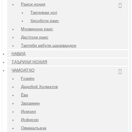
Раиси ноҳия
Тарҷумаи ҳол
Ҳисоботи раис
Муовинони раис
Дастгоҳи раис
Тартиби қабули шаҳрвандон
НАВИД
ТАЪРИХИ НОҲИЯ
ҶАМОАТҲО
Ғозиён
Дадобой Холматов
Ёва
Зарзамин
Исмоил
Исфисор
Овчиқалъача