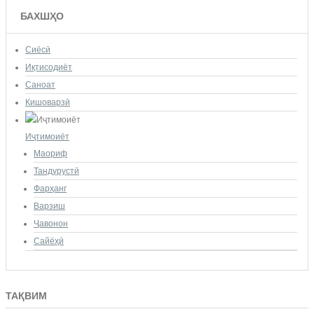
БАХШҲО
Сиёсӣ
Иқтисодиёт
Саноат
Кишоварзӣ
Иҷтимоиёт
Маориф
Тандурустӣ
Фарҳанг
Варзиш
Ҷавонон
Сайёҳӣ
ТАҚВИМ