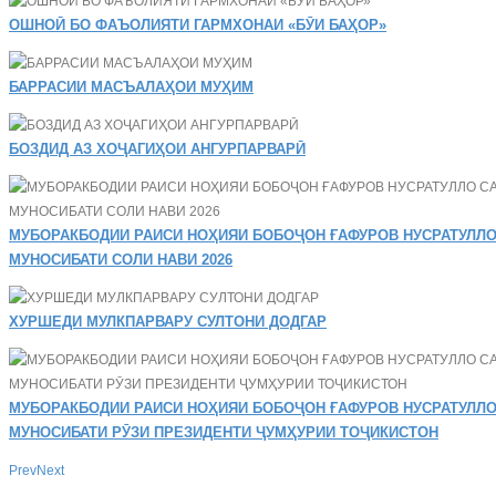
ОШНОӢ БО ФАЪОЛИЯТИ ГАРМХОНАИ «БӮИ БАҲОР»
БАРРАСИИ МАСЪАЛАҲОИ МУҲИМ
БОЗДИД АЗ ХОҶАГИҲОИ АНГУРПАРВАРӢ
МУБОРАКБОДИИ РАИСИ НОҲИЯИ БОБОҶОН ҒАФУРОВ НУСРАТУЛЛО
МУНОСИБАТИ СОЛИ НАВИ 2026
ХУРШЕДИ МУЛКПАРВАРУ СУЛТОНИ ДОДГАР
МУБОРАКБОДИИ РАИСИ НОҲИЯИ БОБОҶОН ҒАФУРОВ НУСРАТУЛЛО
МУНОСИБАТИ РӮЗИ ПРЕЗИДЕНТИ ҶУМҲУРИИ ТОҶИКИСТОН
Prev
Next