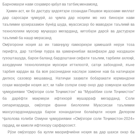
Барномаҳои нави соҳавиро қабул ва татбиқ менамояд.
Ҳамин аст, ки бо дастуру ҳидоятҳои созандаи Пешвои муаззами миллат
дар саросари ҷумҳурӣ, аз ҷумла дар ноҳияи мо низ биноҳои нави
таълимии ҳозиразамон бунёд шуда, муассисаҳо бо маводҳои таълимӣ ва
технологияи муосир муҷаҳҳаз мегарданд, китобҳои дарсӣ ва дастурҳои
таълимӣ ба нашр мерасанд.
Омӯзгорони ноҳия аз ин таваҷҷуҳу ғамхориҳои ҳамешагӣ неруи тоза
гирифта, дар татбиқи пурра ва ҳамаҷонибаи вазифаҳои дар наздашон
гузошташуда, барои баланд бардоштани сифати таълим, тарбияи ахлоқӣ,
азхудкунии технологияҳои муосири иттилоотӣ, сатҳи забондонӣ, яъне
тарбия кардан ва ба воя расонидани наслҳои замони нав ба натиҷаҳои
дилхоҳ сазовор мешаванд. Натиҷаи заҳмати бобаракати кормандони
соҳаи маорифи ноҳия аст, ки тайи солҳои охир онҳо дар озмунҳои касбии
ҷумҳуриявии “Омӯзгори соли Тоҷикистон” ва “Мураббии соли Тоҷикистон”
ба дарёфти мақомҳои ифтихорӣ мушарраф мегарданд. Соли
сипаригардида, омӯзгори фанни биологияи Муассисаи таълимии
махсусгардонидашуда барои хонандагони болаёқати ноҳия Дилором
Ҷалолова ғолиби Озмуни ҷумҳуриявии «Омӯзгори соли Тоҷикистон-2024»
гардид, ки камоли ифтихору сарфарозист.
Рӯзи омӯзгорро ба кулли маорифчиёни ноҳия ва дар шахси онҳо ба