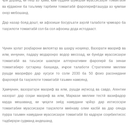
ҷой доранд, ки пеш аз ҳама, кам будани шумораи муассисаҳои томактабӣ
ва кӯдакони ба таълиму тарбияи томактабӣ фарогирифташуда аз ҷумлаи
онҳо мебошанд.
Дар назар бояд дошт, ки афзоиши босуръати аҳолӣ талаботи ҷомеаро ба
таҳсилоти томактабӣ сол ба сол афзоиш дода истодааст.
Чунин ҳолат роҳбарони вилоятҳо ва шаҳру ноҳияҳо, Вазорати маориф ва
илм, инчунин, падару модаронро водор месозад, ки бунёди муассисаҳои
томактабӣ ва таъсиси шаклҳои алтернативии фарогирӣ ба зинаи
томактабиро густариш бахшида, иҷрои талаботи Стратегияи миллии
рушди маорифро дар хусуси то соли 2030 ба 50 фоиз расонидани
фарогирӣ ба таҳсилоти томактабӣ таъмин намоянд.
Ҳамчунин, вазоратҳои маориф ва илм, рушди иқтисод ва савдо, Агентии
назорат дар соҳаи маориф ва илм, Маркази миллии тестӣ вазифадор
карда мешаванд, ки ҷиҳати зиёд намудани ҷойҳо дар ихтисосҳои
томактабии муассисаҳои таҳсилоти миёнаву олии касбӣ ва дар оянда
пурра таъмин намудани муассисаҳои томактабӣ бо кадрҳои соҳибихтисос
тадбирҳои судманд андешанд.