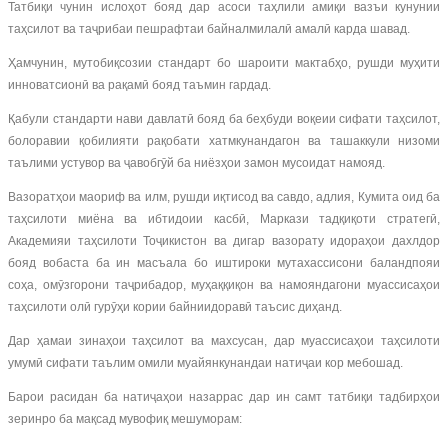
Татбиқи чунин ислоҳот бояд дар асоси таҳлили амиқи вазъи кунунии
таҳсилот ва таҷрибаи пешрафтаи байналмилалӣ амалӣ карда шавад.
Ҳамчунин, мутобиқсозии стандарт бо шароити мактабҳо, рушди муҳити
инноватсионӣ ва рақамӣ бояд таъмин гардад.
Қабули стандарти нави давлатӣ бояд ба беҳбуди воқеии сифати таҳсилот,
болоравии қобилияти рақобати хатмкунандагон ва ташаккули низоми
таълими устувор ва ҷавобгӯй ба ниёзҳои замон мусоидат намояд.
Вазоратҳои маориф ва илм, рушди иқтисод ва савдо, адлия, Кумита оид ба
таҳсилоти миёна ва ибтидоии касбӣ, Маркази тадқиқоти стратегӣ,
Академияи таҳсилоти Тоҷикистон ва дигар вазорату идораҳои дахлдор
бояд вобаста ба ин масъала бо иштироки мутахассисони баландпояи
соҳа, омӯзгорони таҷрибадор, муҳаққиқон ва намояндагони муассисаҳои
таҳсилоти олӣ гурӯҳи кории байниидоравӣ таъсис диҳанд.
Дар ҳамаи зинаҳои таҳсилот ва махсусан, дар муассисаҳои таҳсилоти
умумӣ сифати таълим омили муайянкунандаи натиҷаи кор мебошад.
Барои расидан ба натиҷаҳои назаррас дар ин самт татбиқи тадбирҳои
зеринро ба мақсад мувофиқ мешуморам: