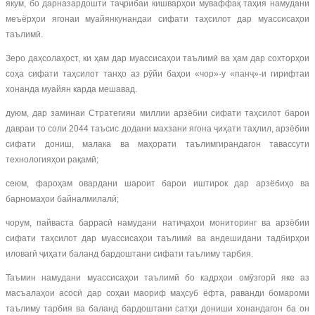
якум, бо дарназардошти таҷрибаи кишварҳои муваффақ таҳия намудани
меъёрҳои ягонаи муайянкунандаи сифати таҳсилот дар муассисаҳои
таълимӣ.
Зеро даҳсолаҳост, ки ҳам дар муассисаҳои таълимӣ ва ҳам дар сохторҳои
соҳа сифати таҳсилот танҳо аз рӯйи баҳои «чор»-у «панҷ»-и гирифтаи
хонанда муайян карда мешавад.
дуюм, дар заминаи Стратегияи миллии арзёбии сифати таҳсилот барои
давраи то соли 2044 таъсис додани махзани ягона ҷиҳати таҳлил, арзёбии
сифати дониш, малака ва маҳорати таълимгирандагон тавассути
технологияҳои рақамӣ;
сеюм, фароҳам овардани шароит барои иштирок дар арзёбиҳо ва
барномаҳои байналмилалӣ;
чорум, пайваста баррасӣ намудани натиҷаҳои мониторинг ва арзёбии
сифати таҳсилот дар муассисаҳои таълимӣ ва андешидани тадбирҳои
иловагӣ ҷиҳати баланд бардоштани сифати таълиму тарбия.
Таъмин намудани муассисаҳои таълимӣ бо кадрҳои омӯзгорӣ яке аз
масъалаҳои асосӣ дар соҳаи маориф маҳсуб ёфта, раванди бомароми
таълиму тарбия ва баланд бардоштани сатҳи дониши хонандагон ба он