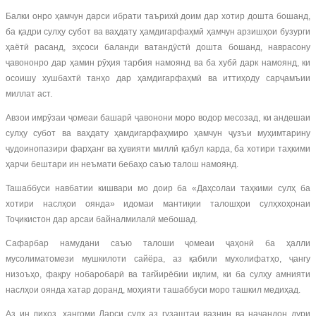
Балки онро ҳамчун дарси ибрати таърихӣ доим дар хотир дошта бошанд,
ба қадри сулҳу субот ва ваҳдату ҳамдигарфаҳмӣ ҳамчун арзишҳои бузурги
ҳаётӣ расанд, эҳсоси баланди ватандӯстӣ дошта бошанд, наврасону
ҷавононро дар ҳамин рӯҳия тарбия намоянд ва ба хубӣ дарк намоянд, ки
осоишу хушбахтӣ танҳо дар ҳамдигарфаҳмӣ ва иттиҳоду сарҷамъии
миллат аст.
Авзои имрӯзаи ҷомеаи башарӣ ҷавонони моро водор месозад, ки андешаи
сулҳу субот ва ваҳдату ҳамдигарфаҳмиро ҳамчун ҷузъи муҳимтарину
ҷудоинопазири фарҳанг ва ҳувияти миллӣ қабул карда, ба хотири таҳкими
ҳарчи бештари ин неъмати бебаҳо саъю талош намоянд.
Ташаббуси навбатии кишвари мо доир ба «Даҳсолаи таҳкими сулҳ ба
хотири наслҳои оянда» идомаи мантиқии талошҳои сулҳхоҳонаи
Тоҷикистон дар арсаи байналмилалӣ мебошад.
Сафарбар намудани саъю талоши ҷомеаи ҷаҳонӣ ба ҳалли
мусолиматомези мушкилоти сайёра, аз қабили мухолифатҳо, ҷангу
низоъҳо, фақру нобаробарӣ ва тағйирёбии иқлим, ки ба сулҳу амнияти
наслҳои оянда хатар доранд, моҳияти ташаббуси моро ташкил медиҳад.
Аз ин лиҳоз, ҳангоми Дарси сулҳ аз гузаштаи вазнин ва начандон дури