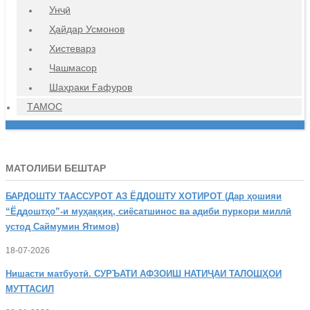
Унҷӣ
Ҳайдар Усмонов
Хистеварз
Чашмасор
Шаҳраки Ғафуров
ТАМОС
МАТОЛИБИ БЕШТАР
БАРДОШТУ
ТААССУРОТ АЗ ЁДДОШТУ ХОТИРОТ (Дар ҳошияи
“Ёддоштҳо”-и муҳаққиқ, сиёсатшинос ва адиби пуркори миллӣ
устод Саймумин Ятимов)
18-07-2026
Нишасти
матбуотӣ. СУРЪАТИ АФЗОИШ НАТИҶАИ ТАЛОШҲОИ
МУТТАСИЛ