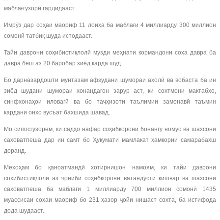
маблағгузорӣ гардидааст.
Имрӯз дар соҳаи маориф 11 лоиҳа ба маблағи 4 миллиарду 300 миллион
сомонӣ татбиқ шуда истодааст.
Тайи даврони соҳибистиқлолӣ музди меҳнати кормандони соҳа давра ба
давра беш аз 20 баробар зиёд карда шуд.
Бо дарназардошти мунтазам афзудани шумораи аҳолӣ ва вобаста ба ин
зиёд шудани шумораи хонандагон зарур аст, ки сохтмони мактабҳо,
синфхонаҳои иловагӣ ва бо таҷҳизоти таълимии замонавӣ таъмин
кардани онҳо вусъат бахшида шавад.
Мо сипосгузорем, ки садҳо нафар соҳибкорони бонангу номус ва шахсони
саховатпеша дар ин самт бо Ҳукумати мамлакат ҳамкории самарабахш
доранд.
Мехоҳам бо қаноатмандӣ хотирнишон намоям, ки тайи даврони
соҳибистиқлолӣ аз ҷониби соҳибкорони ватандӯсти кишвар ва шахсони
саховатпеша ба маблағи 1 миллиарду 700 миллион сомонӣ 1435
муассисаи соҳаи маориф бо 231 ҳазор ҷойи нишаст сохта, ба истифода
дода шудааст.