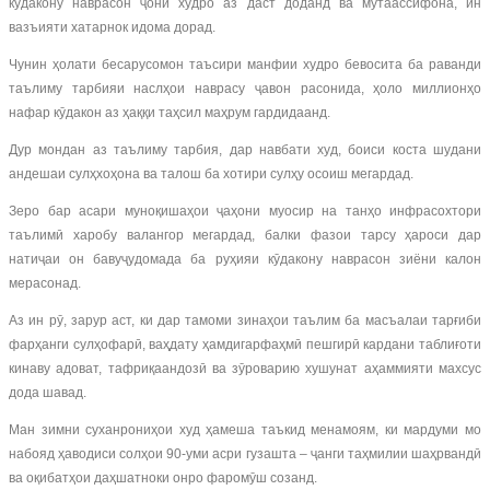
кӯдакону наврасон ҷони худро аз даст доданд ва мутаассифона, ин
вазъияти хатарнок идома дорад.
Чунин ҳолати бесарусомон таъсири манфии худро бевосита ба раванди
таълиму тарбияи наслҳои наврасу ҷавон расонида, ҳоло миллионҳо
нафар кӯдакон аз ҳаққи таҳсил маҳрум гардидаанд.
Дур мондан аз таълиму тарбия, дар навбати худ, боиси коста шудани
андешаи сулҳхоҳона ва талош ба хотири сулҳу осоиш мегардад.
Зеро бар асари муноқишаҳои ҷаҳони муосир на танҳо инфрасохтори
таълимӣ харобу валангор мегардад, балки фазои тарсу ҳароси дар
натиҷаи он бавуҷудомада ба руҳияи кӯдакону наврасон зиёни калон
мерасонад.
Аз ин рӯ, зарур аст, ки дар тамоми зинаҳои таълим ба масъалаи тарғиби
фарҳанги сулҳофарӣ, ваҳдату ҳамдигарфаҳмӣ пешгирӣ кардани таблиғоти
кинаву адоват, тафриқаандозӣ ва зӯроварию хушунат аҳаммияти махсус
дода шавад.
Ман зимни суханрониҳои худ ҳамеша таъкид менамоям, ки мардуми мо
набояд ҳаводиси солҳои 90-уми асри гузашта – ҷанги таҳмилии шаҳрвандӣ
ва оқибатҳои даҳшатноки онро фаромӯш созанд.