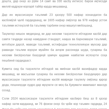
дошта, дар онҳо аз рӯйи 14 самт ва 330 касбу ихтисос барои иқтисоди
миллӣ кадрҳои коргарӣ тайёр карда мешаванд.
Дар ин муассисаҳои таълимӣ 23 ҳазору 500 нафар хонандагон ба
касбомӯзӣ ҷалб гардидаанд, ки 1605 нафар омӯзгор ва 978 нафар устои
таълими истеҳсолӣ ба таълиму тарбияи онҳо машғул мебошанд.
Таҳлилҳо нишон медиҳанд, ки дар низоми таҳсилоти ибтидоии касбӣ дар
самти таҷдиди назар намудани стандарт, нақша ва барномаҳои таълимӣ,
китобҳои дарсӣ, маводи таълимӣ, истифодаи технологияҳои муосир дар
раванди таълим корҳои муайян ба анҷом расонида шуда, гузариш ба
низоми бисёрхолаи баҳодиҳӣ ҳамчун қадами навбатии ислоҳоти соҳа
пешбинӣ гардидааст.
Кумита оид ба таҳсилоти ибтидоӣ ва миёнаи касбӣ вазифадор карда
мешавад, ки масъалаи гузариш ба низоми бисёрхолаи баҳодиҳиро дар
муассисаҳои таҳсилоти ибтидоии касбӣ мавриди таҳлилу омӯзиш қарор
дода, пешниҳоди худро дар муҳлати се моҳ ба Ҳукумати мамлакат манзур
созад.
Соли 2024 муассисаҳои таҳсилоти ибтидоии касбиро беш аз 8 ҳазор
нафар хатм кардаанд, ки 76 фоизи онҳо бо ҷойи кор таъмин гардида, 24