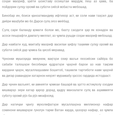
соҳаи маориф, ҳаёти шоиставу осоиштаи мардум, пеш аз ҳама, ба
пойдории сулҳу оромӣ ва суботи сиёсӣ вобаста мебошад.
Бинобар ин, боиси қаноатмандиву ифтихор аст, ки соли нави таҳсил дар
диёри маҳбуби мо бо Дарси сулҳ оғоз меёбад.
Сулҳ сари баланду қомати болои мо, бахту саодати ҳар як хонадон ва
асоси пешрафти давлату миллат, аз ҷумла рушди соҳаи маориф мебошад.
Дар навбати худ, мактабу маориф василаи ҳифзу таҳкими сулҳу оромӣ ва
суботи сиёсӣ дар ҷомеа ба ҳисоб меравад.
Чунонки мушоҳида мекунем, вақтҳои охир вазъи геосиёсии сайёра бо
сабаби талошҳои бесобиқаи қудратҳои ҷаҳонӣ барои аз нав тақсим
кардани ҷаҳон, мусаллаҳшавии бошитоб, ташкили тартиботи нави ҷаҳонӣ
ва дигар равандҳои хатарнок ниҳоят мураккабу ҳассос гардида истодааст.
Дар чунин вазъият, ки амнияти ҷомеаи башарӣ ва ҳатто истиқлолу озодии
кишварҳо зери хатар қарор дорад, қадру манзалати сулҳ ва аҳаммияти
суботу оромӣ рӯз ба рӯз меафзояд.
Дар натиҷаи ҷангу мухолифатҳои мусаллаҳона миллионҳо нафар
сокинони кишварҳои гуногун тарки Ватан карда, ҳазорҳо нафар, аз ҷумла