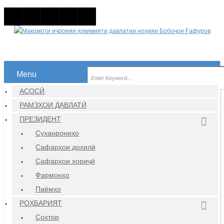
Menu
АСОСӢ
РАМЗҲОИ ДАВЛАТӢ
ПРЕЗИДЕНТ
Суханрониҳо
Сафарҳои дохилӣ
Сафарҳои хориҷӣ
Фармонҳо
Паёмҳо
РОҲБАРИЯТ
Сохтор