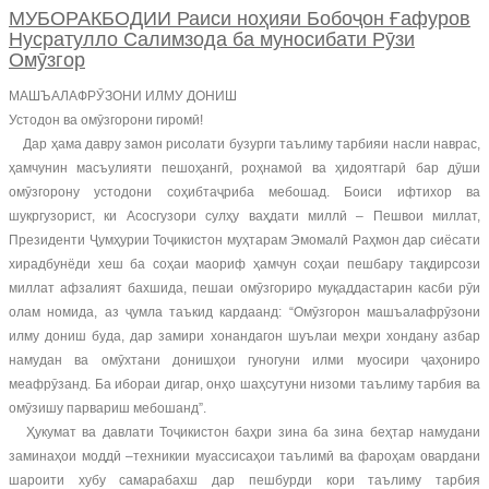
МУБОРАКБОДИИ Раиси ноҳияи Бобоҷон Ғафуров
Нусратулло Салимзода ба муносибати Рӯзи
Омӯзгор
МАШЪАЛАФРӮЗОНИ ИЛМУ ДОНИШ
Устодон ва омӯзгорони гиромӣ!
Дар ҳама давру замон рисолати бузурги таълиму тарбияи насли наврас,
ҳамчунин масъулияти пешоҳангӣ, роҳнамоӣ ва ҳидоятгарӣ бар дӯши
омӯзгорону устодони соҳибтаҷриба мебошад. Боиси ифтихор ва
шукргузорист, ки Асосгузори сулҳу ваҳдати миллӣ – Пешвои миллат,
Президенти Ҷумҳурии Тоҷикистон муҳтарам Эмомалӣ Раҳмон дар сиёсати
хирадбунёди хеш ба соҳаи маориф ҳамчун соҳаи пешбару тақдирсози
миллат афзалият бахшида, пешаи омӯзгориро муқаддастарин касби рӯи
олам номида, аз ҷумла таъкид кардаанд: “Омӯзгорон машъалафрӯзони
илму дониш буда, дар замири хонандагон шуълаи меҳри хондану азбар
намудан ва омӯхтани донишҳои гуногуни илми муосири ҷаҳониро
меафрӯзанд. Ба ибораи дигар, онҳо шаҳсутуни низоми таълиму тарбия ва
омӯзишу парвариш мебошанд”.
Ҳукумат ва давлати Тоҷикистон баҳри зина ба зина беҳтар намудани
заминаҳои моддӣ –техникии муассисаҳои таълимӣ ва фароҳам овардани
шароити хубу самарабахш дар пешбурди кори таълиму тарбия