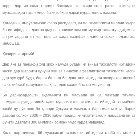
корро дар ин самт тақвият бахшида, то охири соли равон эҳтиёҷоти
муассисаҳои таълимиро ба китобҳои дарсӣ пурра қонеъ намояд.
Ҳамчунин, имрӯз замоне фаро расидааст, ки мо педагогикаи миллии худро
бо истифода аз дастоварду навгониҳои замони муосир ташаккул диҳем ва
анҷом додани ин кор, пеш аз ҳама, вазифаи олимони соҳаи педагогика
мебошад.
Ҳозирини гиромӣ!
Дар яке аз паёмҳои худ зикр намуда будам, ки зинаи таҳсилоти ибтидоии
касбӣ дар шароити кунунӣ яке аз зинаҳои афзалиятноки таҳсилоти касбӣ
дар ҷумҳурӣ буда, барои баланд бардоштани иқтидори захираҳои инсонӣ
ва соҳибкасб намудани шаҳрвандон саҳми босазо мегузорад.
Бо дарназардошти аҳаммияти ин масъала ва ба мақсади таъмин
намудани рушди минбаъдаи муассисаҳои таҳсилоти ибтидоӣ ва миёнаи
касбӣ ду рӯз пеш бо қарори Ҳукумати мамлакат барномаи махсус барои
давраи солҳои 2026 – 2030 қабул гардид, ки ҷиҳати амалӣ намудани он аз
буҷети давлатӣ 300 миллион сомонӣ ҷудо карда мешавад.
Ҳоло дар кишвар 66 муассисаи таҳсилоти ибтидоии касбӣ фаъолият