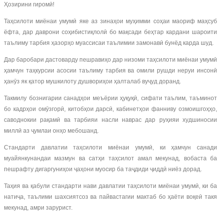
Ҳозирини гиромӣ!
Таҳсилоти миёнаи умумӣ яке аз зинаҳои муҳимми соҳаи маориф маҳсуб
ёфта, дар даврони соҳибистиқлолӣ бо мақсади беҳтар кардани шароити
таълиму тарбия ҳазорҳо муассисаи таълимии замонавӣ бунёд карда шуд.
Дар баробари дастоварду пешравиҳо дар низоми таҳсилоти миёнаи умумӣ
ҳамчун таҳкурсии асосии таълиму тарбия ва омили рушди неруи инсонӣ
ҳанӯз як қатор мушкилоту душвориҳои ҳалталаб вуҷуд доранд.
Такмилу бознигарии санадҳои меъёрии ҳуқуқӣ, сифати таълим, таъминот
бо кадрҳои омӯзгорӣ, китобҳои дарсӣ, кабинетҳои фанниву озмоишгоҳҳо,
саводнокии рақамӣ ва тарбияи насли наврас дар руҳияи худшиносии
миллӣ аз ҷумлаи онҳо мебошанд.
Стандарти давлатии таҳсилоти миёнаи умумӣ, ки ҳамчун санади
муайянкунандаи мазмун ва сатҳи таҳсилот амал мекунад, вобаста ба
пешрафту дигаргуниҳои ҷаҳони муосир ба таҷдиди ҷиддӣ ниёз дорад.
Таҳия ва қабули стандарти нави давлатии таҳсилоти миёнаи умумӣ, ки ба
натиҷа, таълими шахсиятсоз ва пайвастагии мактаб бо ҳаёти воқеӣ такя
мекунад, амри зарурист.