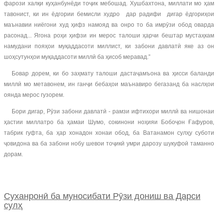
фарози халқи куҳанбунёди тоҷик мебошад. Хушбахтона, миллати мо ҳам
тавонист, ки ин ёдгории бемисли худро дар радифи дигар ёдгориҳои
маънавии ниёгони худ ҳифз намояд ва онро то ба имрӯзи обод оварда
расонад... Ягона роҳи ҳифзи ин мерос талоши ҳарчи бештар мустаҳкам
намудани пояҳои муқаддасоти миллист, ки забони давлатӣ яке аз он
шоҳсутунҳои муқаддасоти миллӣ ба ҳисоб меравад.”
Бовар дорем, ки бо заҳмату талоши дастаҷамъона ва ҳисси баланди
миллӣ мо метавонем, ин ганҷи бебаҳои маънавиро бегазанд ба наслҳои
оянда мерос гузорем.
Бори дигар, Рӯзи забони давлатӣ - рамзи ифтихори миллӣ ва нишонаи
ҳастии миллатро ба ҳамаи Шумо, сокинони ноҳияи Бобоҷон Ғафуров,
табрик гуфта, ба ҳар хонадон хонаи обод, ба Ватанамон сулҳу суботи
ҷовидона ва ба забони нобу шевои тоҷикӣ умри дарозу шукуфоӣ таманно
дорам.
Суханронӣ ба муносибати Рӯзи дониш ва Дарси
сулҳ