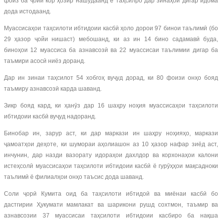
фоиз ба ҷойи кор ҳозир нашудаанд ё таҳсилро дар зинаҳои дигар идома
дода истодаанд.
Муассисаҳои таҳсилоти ибтидоии касбӣ ҳоло дорои 97 бинои таълимӣ (бо
29 ҳазор ҷойи нишаст) мебошанд, ки аз ин 14 бино садамавӣ буда,
биноҳои 12 муассиса ба азнавсозӣ ва 22 муассисаи таълимии дигар ба
таъмири асосӣ ниёз доранд.
Дар ин зинаи таҳсилот 54 хобгоҳ вуҷуд дорад, ки 80 фоизи онҳо бояд
таъмиру азнавсозӣ карда шаванд.
Зикр бояд кард, ки ҳанӯз дар 16 шаҳру ноҳия муассисаҳои таҳсилоти
ибтидоии касбӣ вуҷуд надоранд.
Бинобар ин, зарур аст, ки дар маркази ин шаҳру ноҳияҳо, маркази
ҷамоатҳои деҳоте, ки шумораи аҳолиашон аз 10 ҳазор нафар зиёд аст,
инчунин, дар назди вазорату идораҳои дахлдор ва корхонаҳои калони
истеҳсолӣ муассисаҳои таҳсилоти ибтидоии касбӣ ё гурӯҳҳои мақсадноки
таълимӣ ё филиалҳои онҳо таъсис дода шаванд.
Соли ҷорӣ Кумита оид ба таҳсилоти ибтидоӣ ва миёнаи касбӣ бо
дастгирии Ҳукумати мамлакат ва шарикони рушд сохтмон, таъмир ва
азнавсозии 37 муассисаи таҳсилоти ибтидоии касбиро ба нақша