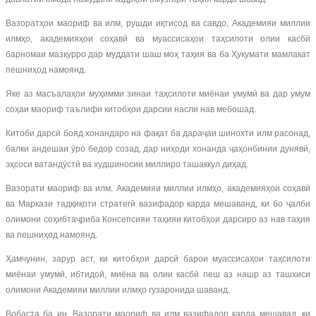
Вазоратҳои маориф ва илм, рушди иқтисод ва савдо, Академияи миллии
илмҳо, академияҳои соҳавӣ ва муассисаҳои таҳсилоти олии касбӣ
барномаи мазкурро дар муддати шаш моҳ таҳия ва ба Ҳукумати мамлакат
пешниҳод намоянд.
Яке аз масъалаҳои муҳимми зинаи таҳсилоти миёнаи умумӣ ва дар умум
соҳаи маориф таълифи китобҳои дарсии насли нав мебошад.
Китоби дарсӣ бояд хонандаро на фақат ба дараҷаи шинохти илм расонад,
балки андешаи ӯро бедор созад, дар ниҳоди хонанда ҷаҳонбинии дунявӣ,
эҳсоси ватандӯстӣ ва худшиносии миллиро ташаккул диҳад.
Вазорати маориф ва илм, Академияи миллии илмҳо, академияҳои соҳавӣ
ва Маркази тадқиқоти стратегӣ вазифадор карда мешаванд, ки бо ҷалби
олимони соҳибтаҷриба Консепсияи таҳияи китобҳои дарсиро аз нав таҳия
ва пешниҳод намоянд.
Ҳамчунин, зарур аст, ки китобҳои дарсӣ барои муассисаҳои таҳсилоти
миёнаи умумӣ, ибтидоӣ, миёна ва олии касбӣ пеш аз нашр аз ташхиси
олимони Академияи миллии илмҳо гузаронида шаванд.
Вобаста ба ин, Вазорати маориф ва илм вазифадор карда мешавад, ки