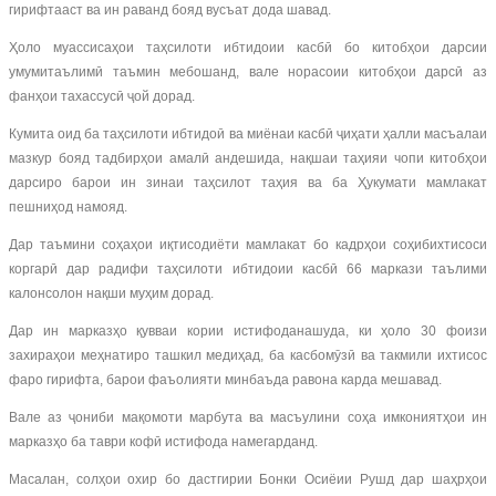
гирифтааст ва ин раванд бояд вусъат дода шавад.
Ҳоло муассисаҳои таҳсилоти ибтидоии касбӣ бо китобҳои дарсии
умумитаълимӣ таъмин мебошанд, вале норасоии китобҳои дарсӣ аз
фанҳои тахассусӣ ҷой дорад.
Кумита оид ба таҳсилоти ибтидоӣ ва миёнаи касбӣ ҷиҳати ҳалли масъалаи
мазкур бояд тадбирҳои амалӣ андешида, нақшаи таҳияи чопи китобҳои
дарсиро барои ин зинаи таҳсилот таҳия ва ба Ҳукумати мамлакат
пешниҳод намояд.
Дар таъмини соҳаҳои иқтисодиёти мамлакат бо кадрҳои соҳибихтисоси
коргарӣ дар радифи таҳсилоти ибтидоии касбӣ 66 маркази таълими
калонсолон нақши муҳим дорад.
Дар ин марказҳо қувваи кории истифоданашуда, ки ҳоло 30 фоизи
захираҳои меҳнатиро ташкил медиҳад, ба касбомӯзӣ ва такмили ихтисос
фаро гирифта, барои фаъолияти минбаъда равона карда мешавад.
Вале аз ҷониби мақомоти марбута ва масъулини соҳа имкониятҳои ин
марказҳо ба таври кофӣ истифода намегарданд.
Масалан, солҳои охир бо дастгирии Бонки Осиёии Рушд дар шаҳрҳои