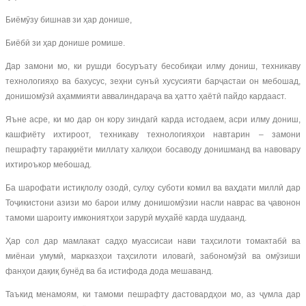
Биёмӯзу бишнав зи ҳар донише,
Биёбӣ зи ҳар донише ромише.
Дар замони мо, ки рушди босуръату бесобиқаи илму дониш, техникаву
технологияҳо ва бахусус, зеҳни сунъӣ хусусияти барҷастаи он мебошад,
донишомӯзӣ аҳаммияти аввалиндараҷа ва ҳатто ҳаётӣ пайдо кардааст.
Яъне асре, ки мо дар он кору зиндагӣ карда истодаем, асри илму дониш,
кашфиёту ихтироот, техникаву технологияҳои навтарин – замони
пешрафту тараққиёти миллату халқҳои босаводу донишманд ва навовару
ихтироъкор мебошад.
Ба шарофати истиқлолу озодӣ, сулҳу суботи комил ва ваҳдати миллӣ дар
Тоҷикистони азизи мо барои илму донишомӯзии насли наврас ва ҷавонон
тамоми шароиту имкониятҳои зарурӣ муҳайё карда шудаанд.
Ҳар сол дар мамлакат садҳо муассисаи нави таҳсилоти томактабӣ ва
миёнаи умумӣ, марказҳои таҳсилоти иловагӣ, забономӯзӣ ва омӯзиши
фанҳои дақиқ бунёд ва ба истифода дода мешаванд.
Таъкид менамоям, ки тамоми пешрафту дастовардҳои мо, аз ҷумла дар