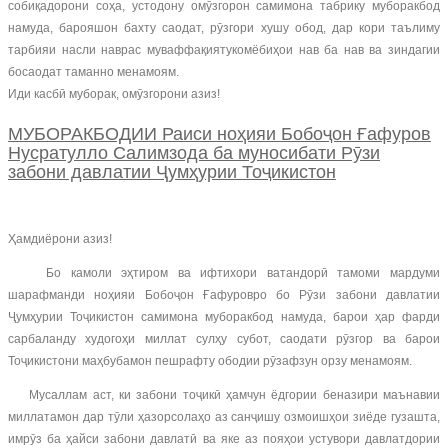
собиқадорони соҳа, устодону омӯзгорон самимона табрику муборакбод
намуда, барояшон бахту саодат, рӯзгори хушу обод, дар кори таълиму
тарбияи насли наврас муваффақиятукомёбиҳои нав ба нав ва зиндагии
босаодат таманно менамоям.
Иди касбӣ муборак, омӯзгорони азиз!
МУБОРАКБОДИИ Раиси ноҳияи Бобоҷон Ғафуров
Нусратулло Салимзода ба муносибати Рӯзи
забони давлатии Ҷумҳурии Тоҷикистон
Ҳамдиёрони азиз!
Бо камоли эҳтиром ва ифтихори ватандорӣ тамоми мардуми
шарафманди ноҳияи Бобоҷон Ғафуровро бо Рӯзи забони давлатии
Ҷумҳурии Тоҷикистон самимона муборакбод намуда, барои ҳар фарди
сарбаланду худогоҳи миллат сулҳу субот, саодати рӯзгор ва барои
Тоҷикистони маҳбубамон пешрафту ободии рӯзафзун орзу менамоям.
Мусаллам аст, ки забони тоҷикӣ ҳамчун ёдгории беназири маънавии
миллатамон дар тӯли ҳазорсолаҳо аз санҷишу озмоишҳои зиёде гузашта,
имрӯз ба ҳайси забони давлатӣ ва яке аз пояҳои устувори давлатдории