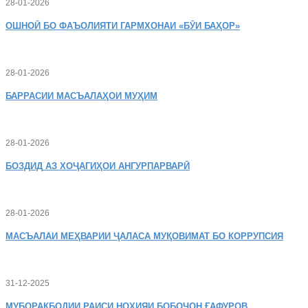
28-01-2026
ОШНОӢ
БО ФАЪОЛИЯТИ ГАРМХОНАИ «БӮИ БАҲОР»
28-01-2026
БАРРАСИИ МАСЪАЛАҲОИ МУҲИМ
28-01-2026
БОЗДИД
АЗ ХОҶАГИҲОИ АНГУРПАРВАРӢ
28-01-2026
МАСЪАЛАИ
МЕҲВАРИИ ҶАЛАСА МУҚОВИМАТ БО КОРРУПСИЯ
31-12-2025
МУБОРАКБОДИИ
РАИСИ НОҲИЯИ БОБОҶОН ҒАФУРОВ