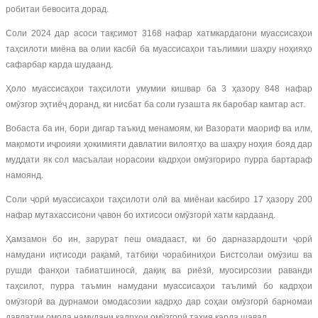
робитаи бевосита дорад.
Соли 2024 дар асоси тақсимот 3168 нафар хатмкардагони муассисаҳои
таҳсилоти миёна ва олии касбӣ ба муассисаҳои таълимии шаҳру ноҳияҳо
сафарбар карда шудаанд.
Ҳоло муассисаҳои таҳсилоти умумии кишвар ба 3 ҳазору 848 нафар
омӯзгор эҳтиёҷ доранд, ки нисбат ба соли гузашта як баробар камтар аст.
Вобаста ба ин, бори дигар таъкид менамоям, ки Вазорати маориф ва илм,
мақомоти иҷроияи ҳокимияти давлатии вилоятҳо ва шаҳру ноҳия бояд дар
муддати як сол масъалаи норасоии кадрҳои омӯзгориро пурра бартараф
намоянд.
Соли ҷорӣ муассисаҳои таҳсилоти олӣ ва миёнаи касбиро 17 ҳазору 200
нафар мутахассисони ҷавон бо ихтисоси омӯзгорӣ хатм кардаанд.
Ҳамзамон бо ин, зарурат пеш омадааст, ки бо дарназардошти ҷорӣ
намудани иқтисоди рақамӣ, татбиқи чорабиниҳои Бистсолаи омӯзиш ва
рушди фанҳои табиатшиносӣ, дақиқ ва риёзӣ, муосирсозии раванди
таҳсилот, пурра таъмин намудани муассисаҳои таълимӣ бо кадрҳои
омӯзгорӣ ва дурнамои омодасозии кадрҳо дар соҳаи омӯзгорӣ барномаи
давлатии омода намудани кадрҳои омӯзгорӣ таҳия карда шавад.