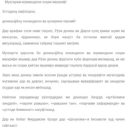
Муҳтарам кормандони соҳаи маориф!
Устодону омӯзгорон,
донишҷӯёну хонандагон ва ҳозирини гиромӣ!
Дар арафаи соли нави таҳсил, Рӯзи дониш ва Дарси сулҳ ҳамаи шумо ва
махсусан, кӯдаконеро, ки бори нахуст ба остонаи мактаб қадам
мегузоранд, самимона табрику таҳният мегӯям.
Мулоқоти ҳарсола бо донишҷӯёну хонандагон ва кормандони соҳаи
маорифи кишвар дар Рӯзи дониш фурсати хубе фароҳам меоварад, ки мо
вазъи ин соҳаи ҳаётан муҳимро мавриди таҳлилу баррасӣ қарор диҳем.
Зеро маҳз дониш омили асосии рушди устувор ва пешрафти иқтисодиву
иҷтимоии ҳар як давлат, инчунин, сарчашмаи муваффақият ва зиндагии
осудаи ҳар як инсон мебошад.
Ниёгони хирадманду рӯзгордидаи мо донишро беҳуда «қутбнамои
зиндагӣ», «чароғи равшан», «ҷавшани тан», «парчами зафармандӣ» ва
«устоди беминнат» нагуфтаанд.
Дар ин бобат Фирдавсии бузург дар «Шоҳнома»-и безаволи худ чунин
гуфтааст: