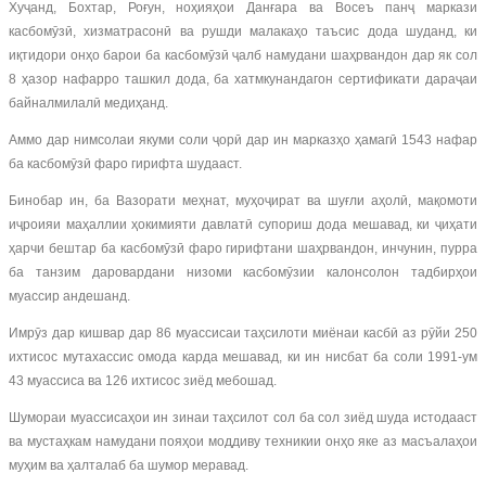
Хуҷанд, Бохтар, Роғун, ноҳияҳои Данғара ва Восеъ панҷ маркази
касбомӯзӣ, хизматрасонӣ ва рушди малакаҳо таъсис дода шуданд, ки
иқтидори онҳо барои ба касбомӯзӣ ҷалб намудани шаҳрвандон дар як сол
8 ҳазор нафарро ташкил дода, ба хатмкунандагон сертификати дараҷаи
байналмилалӣ медиҳанд.
Аммо дар нимсолаи якуми соли ҷорӣ дар ин марказҳо ҳамагӣ 1543 нафар
ба касбомӯзӣ фаро гирифта шудааст.
Бинобар ин, ба Вазорати меҳнат, муҳоҷират ва шуғли аҳолӣ, мақомоти
иҷроияи маҳаллии ҳокимияти давлатӣ супориш дода мешавад, ки ҷиҳати
ҳарчи бештар ба касбомӯзӣ фаро гирифтани шаҳрвандон, инчунин, пурра
ба танзим даровардани низоми касбомӯзии калонсолон тадбирҳои
муассир андешанд.
Имрӯз дар кишвар дар 86 муассисаи таҳсилоти миёнаи касбӣ аз рӯйи 250
ихтисос мутахассис омода карда мешавад, ки ин нисбат ба соли 1991-ум
43 муассиса ва 126 ихтисос зиёд мебошад.
Шумораи муассисаҳои ин зинаи таҳсилот сол ба сол зиёд шуда истодааст
ва мустаҳкам намудани пояҳои моддиву техникии онҳо яке аз масъалаҳои
муҳим ва ҳалталаб ба шумор меравад.