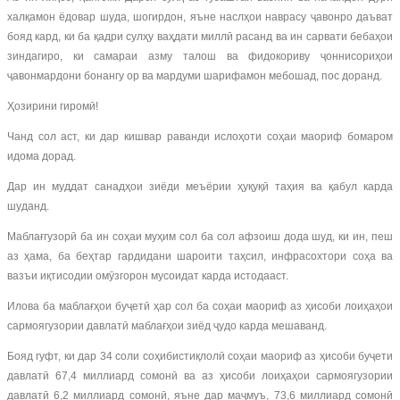
халқамон ёдовар шуда, шогирдон, яъне наслҳои наврасу ҷавонро даъват
бояд кард, ки ба қадри сулҳу ваҳдати миллӣ расанд ва ин сарвати бебаҳои
зиндагиро, ки самараи азму талош ва фидокориву ҷоннисориҳои
ҷавонмардони бонангу ор ва мардуми шарифамон мебошад, пос доранд.
Ҳозирини гиромӣ!
Чанд сол аст, ки дар кишвар раванди ислоҳоти соҳаи маориф бомаром
идома дорад.
Дар ин муддат санадҳои зиёди меъёрии ҳуқуқӣ таҳия ва қабул карда
шуданд.
Маблағгузорӣ ба ин соҳаи муҳим сол ба сол афзоиш дода шуд, ки ин, пеш
аз ҳама, ба беҳтар гардидани шароити таҳсил, инфрасохтори соҳа ва
вазъи иқтисодии омӯзгорон мусоидат карда истодааст.
Илова ба маблағҳои буҷетӣ ҳар сол ба соҳаи маориф аз ҳисоби лоиҳаҳои
сармоягузории давлатӣ маблағҳои зиёд ҷудо карда мешаванд.
Бояд гуфт, ки дар 34 соли соҳибистиқлолӣ соҳаи маориф аз ҳисоби буҷети
давлатӣ 67,4 миллиард сомонӣ ва аз ҳисоби лоиҳаҳои сармоягузории
давлатӣ 6,2 миллиард сомонӣ, яъне дар маҷмуъ, 73,6 миллиард сомонӣ