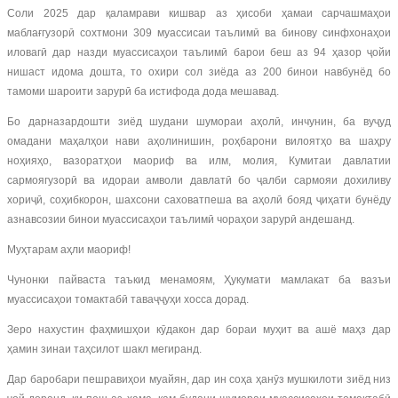
Соли 2025 дар қаламрави кишвар аз ҳисоби ҳамаи сарчашмаҳои
маблағгузорӣ сохтмони 309 муассисаи таълимӣ ва бинову синфхонаҳои
иловагӣ дар назди муассисаҳои таълимӣ барои беш аз 94 ҳазор ҷойи
нишаст идома дошта, то охири сол зиёда аз 200 бинои навбунёд бо
тамоми шароити зарурӣ ба истифода дода мешавад.
Бо дарназардошти зиёд шудани шумораи аҳолӣ, инчунин, ба вуҷуд
омадани маҳалҳои нави аҳолинишин, роҳбарони вилоятҳо ва шаҳру
ноҳияҳо, вазоратҳои маориф ва илм, молия, Кумитаи давлатии
сармоягузорӣ ва идораи амволи давлатӣ бо ҷалби сармояи дохиливу
хориҷӣ, соҳибкорон, шахсони саховатпеша ва аҳолӣ бояд ҷиҳати бунёду
азнавсозии бинои муассисаҳои таълимӣ чораҳои зарурӣ андешанд.
Муҳтарам аҳли маориф!
Чунонки пайваста таъкид менамоям, Ҳукумати мамлакат ба вазъи
муассисаҳои томактабӣ таваҷҷуҳи хосса дорад.
Зеро нахустин фаҳмишҳои кӯдакон дар бораи муҳит ва ашё маҳз дар
ҳамин зинаи таҳсилот шакл мегиранд.
Дар баробари пешравиҳои муайян, дар ин соҳа ҳанӯз мушкилоти зиёд низ