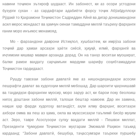
навини тоҷикон эътироф шудааст. Ин забонест, ки аз осори устодони
бузурги сухан - аз сардафтари адабиёти форсу тоҷик Абӯабдуллоҳи
Рӯдакӣ то Қаҳрамони Тоҷикистон Садриддин Айнӣ ва дигар донишмандони
асил мерос мондааст ва ҳамчун оинаи тамаддуни миллӣ таъриху фарҳанги
ғании моро инъикос менамояд.
Мо - фарзандони даврони Истиқлол, хушбахтем, ки имрӯза забони
тоҷикӣ дар ҳамаи арсаҳои ҳаёти сиёсӣ, ҳуқуқӣ, илмӣ, фарҳангӣ ва
иҷтимоии кишвар мавқеи арзанда дорад. Он на танҳо воситаи муошират,
балки рамзи ваҳдату сарҷамъии мардуми шарифу соҳибтамаддуни
Тоҷикистон гардидааст.
Рушду тавсеаи забони давлатӣ яке аз нишондиҳандаҳои асосии
пешрафти давлат ва худогоҳии миллӣ мебошад. Дар шароити ҷаҳонишавӣ
ва таҳдидҳои фарҳангии муосир, моро зарур аст, ки барои поку беолоиш
нигоҳ доштани забони миллӣ, талоши бештар намоем. Дар ин замина,
нақши ҳар фарди худогоҳу ватандӯст, аҳли илму фарҳанг, воситаҳои
ахбори омма ва пеш аз ҳама, оила ва муассисаҳои таълимӣ бисёр муҳим
аст. Зеро, тавре Асосгузори сулҳу ваҳдати миллӣ - Пешвои миллат,
Президенти Ҷумҳурии Тоҷикистон муҳтарам Эмомалӣ Раҳмон таъкид
кардаанд: “Забони давлатӣ, бешубҳа, таҷассумгари таърихи пуршебу