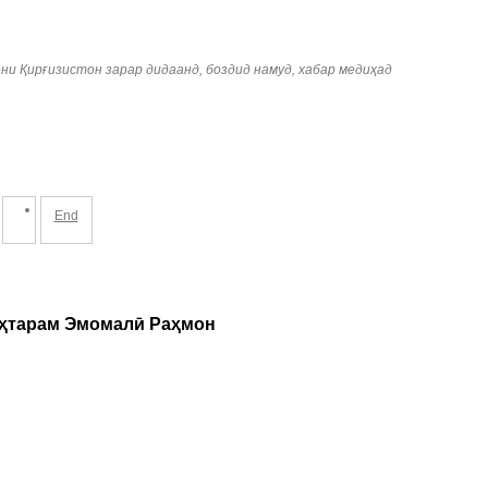
ни Қирғизистон зарар дидаанд, боздид намуд, хабар медиҳад
End
уҳтарам Эмомалӣ Раҳмон