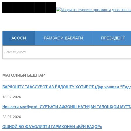
АСОСӢ
РАМЗҲОИ ДАВЛАТӢ
ПРЕЗИДЕНТ
МАТОЛИБИ БЕШТАР
БАРДОШТУ
ТААССУРОТ АЗ ЁДДОШТУ ХОТИРОТ (Дар ҳошияи “Ёддошт
18-07-2026
Нишасти
матбуотӣ. СУРЪАТИ АФЗОИШ НАТИҶАИ ТАЛОШҲОИ МУТТ
28-01-2026
ОШНОӢ
БО ФАЪОЛИЯТИ ГАРМХОНАИ «БӮИ БАҲОР»