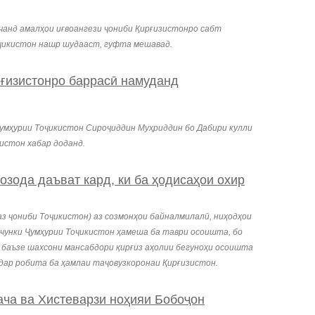
кчанд амалҳои иғвоангези ҷониби Қирғизистонро сабт
оҷикистон нашр шудааст, гуфта мешавад.
ғизистонро баррасӣ намуданд
умҳурии Тоҷикистон Сироҷиддин Муҳриддин бо Дабири кулли
истон хабар доданд.
ода даъват кард, ки ба ҳодисаҳои охир
аз ҷониби Тоҷикистон) аз созмонҳои байналмилалӣ, ниҳодҳои
, чунки Ҷумҳурии Тоҷикистон ҳамеша ба таври осоишта, бо
аи баъзе шахсони мансабдори қирғиз аҳолии бегуноҳи осоишта
 дар робита ба ҳамлаи таҷовузкоронаи Қирғизистон.
а ва Хистеварзи ноҳияи Бобоҷон