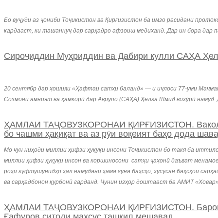
Бо вуҷуди аз ҷониби Тоҷикистон ва Қирғизистон ба имзо расидани проток
кардааст, ки ташаннуҷ дар сарҳадро афзоиш медиҳанд. Дар ин бора дар
Сироҷиддин Муҳриддин ва Дабири кулли САҲА Ҳелг
20 сентябр дар ҳошияи «Ҳафтаи сатҳи баланд» — и иҷлоси 77-уми Маҷма
Созмони амният ва ҳамкорӣ дар Аврупо (САҲА) Ҳелга Шмид вохӯрӣ намуд.
ҲАМЛАИ ТАҶОВУЗКОРОНАИ ҚИРҒИЗИСТОН. Ваколатдор
бо чашми ҳақиқат ва аз рӯи воқеият баҳо дода шав
Мо чун ниҳоди миллии ҳифзи ҳуқуқи инсони Тоҷикистон бо такя ба иттил
миллии ҳифзи ҳуқуқи инсон ва коршиносони сатҳи ҷаҳонӣ даъват менамоем
роҳи гуфтушунидҳо ҳал намудани ҳама гуна баҳсҳо, хусусан баҳсҳои сарҳ
ва сарҳадбонон қурбонӣ гарданд. Чунин изҳор доштааст ба АМИТ «Ховар»
ҲАМЛАИ ТАҶОВУЗКОРОНАИ ҚИРҒИЗИСТОН. Барои бар
Ғафуров ситоди махсус ташкил мешавад