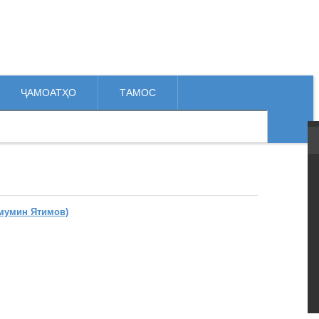
ҶАМОАТҲО
ТАМОС
мумин Ятимов)