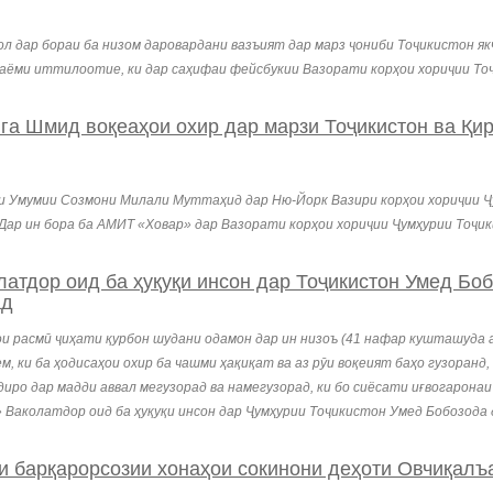
ол дар бораи ба низом даровардани вазъият дар марз ҷониби Тоҷикистон я
 паёми иттилоотие, ки дар саҳифаи фейсбукии Вазорати корҳои хориҷии Т
а Шмид воқеаҳои охир дар марзи Тоҷикистон ва Қир
и Умумии Созмони Милали Муттаҳид дар Ню-Йорк Вазири корҳои хориҷии Ҷ
 Дар ин бора ба АМИТ «Ховар» дар Вазорати корҳои хориҷии Ҷумҳурии Тоҷик
 оид ба ҳуқуқи инсон дар Тоҷикистон Умед Бобоз
ад
ои расмӣ ҷиҳати қурбон шудани одамон дар ин низоъ (41 нафар кушташуда 
, ки ба ҳодисаҳои охир ба чашми ҳақиқат ва аз рӯи воқеият баҳо гузоранд
адиро дар мадди аввал мегузорад ва намегузорад, ки бо сиёсати иғвогарон
 Ваколатдор оид ба ҳуқуқи инсон дар Ҷумҳурии Тоҷикистон Умед Бобозода
қарорсозии хонаҳои сокинони деҳоти Овчиқалъач