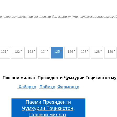
онаҳои истиқоматии сокинон, ки бар асари ҳуҷуми таҷовузкоронаи низомиё
121
122
123
124
125
126
127
128
129
 – Пешвои миллат, Президенти Ҷумҳурии Тоҷикистон м
Хабарҳо
Паёмҳо
Фармонҳо
Паёми Президенти
Ҷумҳурии Тоҷикистон,
Пешвои миллат,