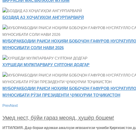
БАРРАСИИ МАСЪАЛАҲОИ МУҲИМ
БОЗДИД АЗ ХОҶАГИҲОИ АНГУРПАРВАРӢ
МУБОРАКБОДИИ РАИСИ НОҲИЯИ БОБОҶОН ҒАФУРОВ НУСРАТУЛЛО
МУНОСИБАТИ СОЛИ НАВИ 2026
ХУРШЕДИ МУЛКПАРВАРУ СУЛТОНИ ДОДГАР
МУБОРАКБОДИИ РАИСИ НОҲИЯИ БОБОҶОН ҒАФУРОВ НУСРАТУЛЛО
МУНОСИБАТИ РӮЗИ ПРЕЗИДЕНТИ ҶУМҲУРИИ ТОҶИКИСТОН
Prev
Next
Умед нест, бӯйи ғараз меояд, ҳушёр бошем!
ИТТИЛОИЯ. Дар бораи идомаи амалҳои иғвоангези ҷониби Қирғизистон д