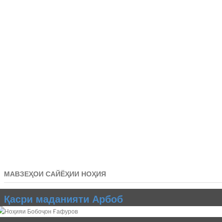
МАВЗЕҲОИ САЙЁҲИИ НОҲИЯ
Қасри маданияти Арбоб