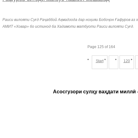
Раиси вилояти Суғд Раҷаббой Аҳмадзода дар ноҳияи Бобоҷон Ғафуров аз х
АМИТ «Ховар» бо истинод ба Хадамоти матбуоти Раиси вилояти Суғд.
Page 125 of 164
Start
120
Асосгузори сулҳу ваҳдати миллӣ