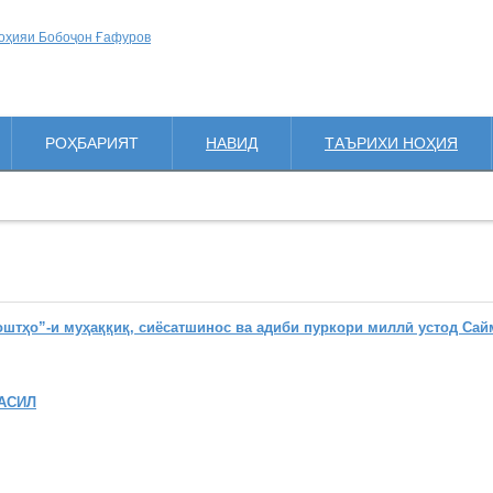
РОҲБАРИЯТ
НАВИД
ТАЪРИХИ НОҲИЯ
ҳо”-и муҳаққиқ, сиёсатшинос ва адиби пуркори миллӣ устод Сай
АСИЛ