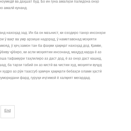
ноумедӣ ва даҳшат буд. Бо ин гуна амалҳои палидона онҳо
ро амалӣ кунанд.
анд нахоҳад зад. Ин ба он маънист, ки озодиро танҳо инсонҳои
ои ӯ вақт ва умр арзише надорад, ӯ наметавонад моҳияти
мояд, ӯ ҳеҷ замон тан ба фаҳми ҳақиқат нахоҳад дод. Қамве,
ёиву ҷӯёиро, ки асли моҳиятии инсонанд, маҳдуд карда ё аз
еша тафаккури таҳлилиро аз даст дод, ё аз онҳо даст кашид,
д, ба тарзи табиӣ он аз кистӣ ва чистии худ, моҳияти вуҷуд
 худро аз рӯи таассуб ҳамчун ҳақиқати бебаҳси олами ҳастӣ
уморидани фард, гуруҳи иҷтимоӣ ё халқият мегардад.
End