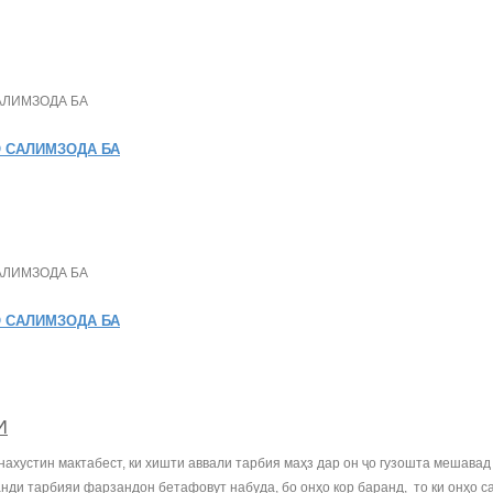
 САЛИМЗОДА БА
 САЛИМЗОДА БА
И
ахустин мактабест, ки хишти аввали тарбия маҳз дар он ҷо гузошта мешавад в
аванди тарбияи фарзандон бетафовут набуда, бо онҳо кор баранд, то ки онҳо с