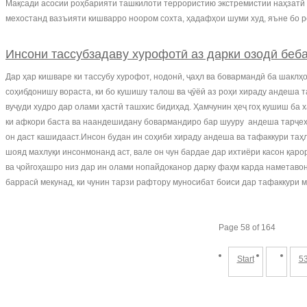
Мақсади асосии роҳбарияти ташкилоти террористию экстремистии наҳзатӣ а
мехостанд вазъияти кишварро ноором сохта, ҳадафҳои шуми худ, яъне бо ро
Инсони тассубзадаву хурофотӣ аз дарки озодӣ беба
Дар ҳар кишваре ки тассубу хурофот, нодонӣ, ҷаҳл ва бовармандӣ ба шаклҳо
соҳибдонишу вораста, ки бо кушишу талош ва ҷӯёӣ аз роҳи хираду андеша т
вуҷуди худро дар олами ҳастӣ ташхис бидиҳад. Ҳамчунин ҳеҷ гоҳ кушиш ба х
ки афкори баста ва наандешидану бовармандиро бар шууру андеша тарҷеҳ ме
он даст кашидааст.Инсон будан ин соҳиби хираду андеша ва тафаккури таҳли
шояд махлуқи инсонмонанд аст, вале он чун бардае дар ихтиёри касон қарор
ва ҷойгоҳашро низ дар ин олами нопайдоканор дарку фаҳм карда наметавон
баррасӣ мекунад, ки чунин тарзи рафтору муносибат боиси дар тафаккури
Page 58 of 164
Start
5