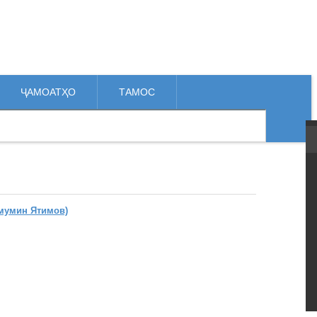
ҶАМОАТҲО
ТАМОС
мумин Ятимов)