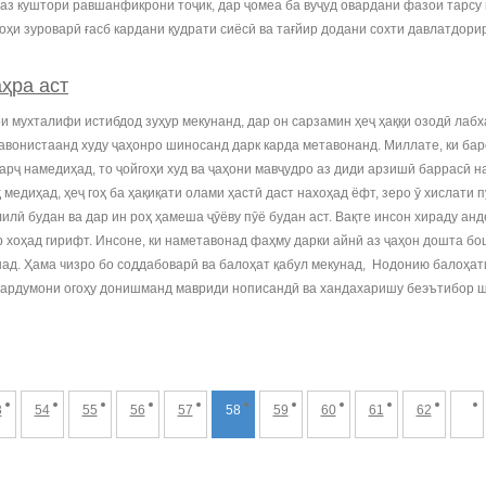
з куштори равшанфикрони тоҷик, дар ҷомеа ба вуҷуд овардани фазои тарсу 
ҳи зуроварӣ ғасб кардани қудрати сиёсӣ ва тағйир додани сохти давлатдори
ҳра аст
и мухталифи истибдод зуҳур мекунанд, дар он сарзамин ҳеҷ ҳаққи озодӣ лабх
авонистаанд худу ҷаҳонро шиносанд дарк карда метавонанд. Миллате, ки бар
арҷ намедиҳад, то ҷойгоҳи худ ва ҷаҳони мавҷудро аз диди арзишӣ баррасӣ на
диҳад, ҳеҷ гоҳ ба ҳақиқати олами ҳастӣ даст нахоҳад ёфт, зеро ӯ хислати пӯ
лӣ будан ва дар ин роҳ ҳамеша ҷӯёву пӯё будан аст. Вақте инсон хираду анд
 хоҳад гирифт. Инсоне, ки наметавонад фаҳму дарки айнӣ аз ҷаҳон дошта боша
ад. Ҳама чизро бо соддабоварӣ ва балоҳат қабул мекунад, Нодонию балоҳати
 мардумони огоҳу донишманд мавриди нописандӣ ва хандахаришу беэътибор ш
3
54
55
56
57
58
59
60
61
62