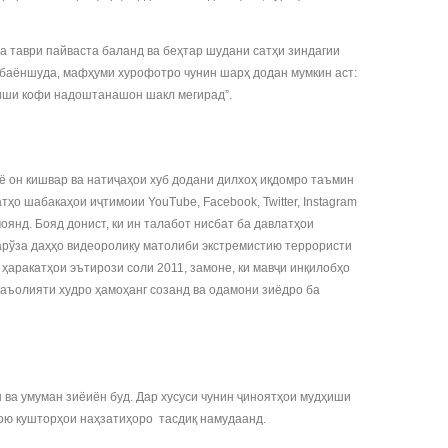
ба таври пайваста баланд ва беҳтар шудани сатҳи зиндагии
 баёншуда, мафҳуми хурофотро чунин шарҳ додан мумкин аст:
ониши кофи надоштанашон шакл мегирад”.
ё он кишвар ва натиҷаҳои хуб додани дилхоҳ иқдомро таъмин
ҳо шабакаҳои иҷтимоии YouTube, Facebook, Twitter, Instagram
оянд. Бояд донист, ки ин талабот нисбат ба давлатҳои
марўза даҳҳо видеоролику матолиби экстремистию террористи
аракатҳои эътирози соли 2011, замоне, ки мавҷи инқилобҳо
фаъолияти худро ҳамоҳанг созанд ва одамони зиёдро ба
ва умуман зиёиён буд. Дар хусуси чунин ҷиноятҳои мудҳиши
ҳою кушторҳои наҳзатиҳоро тасдиқ намудаанд.