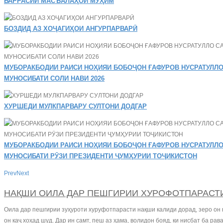
БАРРАСИИ МАСЪАЛАҲОИ МУҲИМ
БОЗДИД АЗ ХОҶАГИҲОИ АНГУРПАРВАРӢ
МУБОРАКБОДИИ РАИСИ НОҲИЯИ БОБОҶОН ҒАФУРОВ НУСРАТУЛЛО
МУНОСИБАТИ СОЛИ НАВИ 2026
ХУРШЕДИ МУЛКПАРВАРУ СУЛТОНИ ДОДГАР
МУБОРАКБОДИИ РАИСИ НОҲИЯИ БОБОҶОН ҒАФУРОВ НУСРАТУЛЛО
МУНОСИБАТИ РӮЗИ ПРЕЗИДЕНТИ ҶУМҲУРИИ ТОҶИКИСТОН
Prev
Next
НАҚШИ ОИЛА ДАР ПЕШГИРИИ ХУРОФОТПАРАСТ
Оила дар пешгирии зуҳуроти хуруфотпарасти нақши калиди дорад, зеро он н
он каҷ хоҳад шуд. Дар ин самт, пеш аз ҳама, волидон бояд, ки нисбат ба р