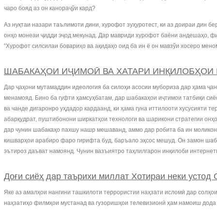
чаро бояд аз он канораҷўи кард?
Аз нуқтаи назари таълимоти дини, хурофот зуҳуротест, ки аз доираи дин бе
онҳо монеаи ҷидди эҷод мекунад. Дар мавриди хурофот баёни андешаҳо, ф
“Хурофот силсилаи бовариҳо ва ақидаҳо оид ба ин ё он мавзўи хосеро мено
ШАБАКАҲОИ ИҶИМОӢ ВА ХАТАРИ ИНҚИЛОБҲОИ
Дар ҷаҳони мутамаддин идеология ба силоҳи асосии мубориза дар ҳама ҷан
менамояд. Бино ба гуфти ҳамсуҳбатам, дар шабакаҳои иҷтимои татбиқи сиёса
ва чанде дигаронро уҳдадор кардаанд, ки ҳама гуна иттилооти хусусияти т
абарқудрат, пуштибонони ширкатҳои технологи ва шарикони стратегии онҳо
дар чунин шабакаҳо пахшу нашр мешаванд, аммо дар робита ба ин моликон
кишварҳои арабиро фаро гирифта буд, баръало эҳсос мешуд. Он замон шаба
эътироз даъват намоянд. Чунин вазъиятро таҳлилгарон инқилоби интернет
Доғи сиёҳ дар таърихи миллат Хотираи неки устод 
Яке аз амалҳои нангини ташкилоти террористии наҳзати исломӣ дар солҳо
наҳзатиҳо филмҳои мустанад ва гузоришҳои телевизионӣ ҳам намоиш дода 