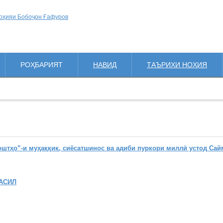
РОҲБАРИЯТ
НАВИД
ТАЪРИХИ НОҲИЯ
ҳо”-и муҳаққиқ, сиёсатшинос ва адиби пуркори миллӣ устод Сай
АСИЛ