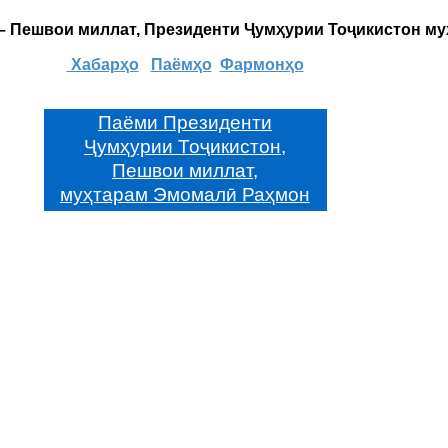
 – Пешвои миллат, Президенти Ҷумҳурии Тоҷикистон м
Хабарҳо
Паёмҳо
Фармонҳо
Паёми Президенти
Ҷумҳурии Тоҷикистон,
Пешвои миллат,
муҳтарам Эмомалӣ Раҳмон