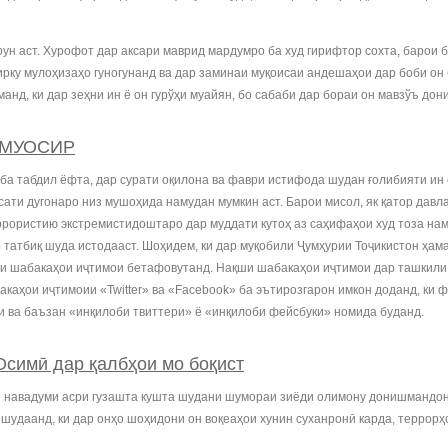
рун аст. Хурофот дар аксари маврид мардумро ба худ гирифтор сохта, барои 
ирку мулоҳизаҳо гуногунанд ва дар заминаи муқоисаи андешаҳои дар боби он
манд, ки дар зеҳни ин ё он гурўҳи муайян, бо сабаби дар бораи он мавзўъ д
 МУОСИР
ба табдил ёфта, дар сурати оқилона ва фаври истифода шудан ғолибияти ин 
ти дугонаро низ мушоҳида намудан мумкин аст. Барои мисол, як қатор давлат
еррористию экстремистидоштаро дар муддати кутоҳ аз саҳифаҳои худ тоза нам
 татбиқ шуда истодааст. Шоҳидем, ки дар муқобили Ҷумҳурии Тоҷикистон ҳа
и шабакаҳои иҷтимои бетафовутанд. Нақши шабакаҳои иҷтимои дар ташкили ҳ
каҳои иҷтимоии «Twitter» ва «Facebook» ба эътирозгарон имкон доданд, ки 
и ва баъзан «инқилоби твиттери» ё «инқилоби фейсбуки» номида буданд.
Осимӣ дар қалбҳои мо боқист
и навадуми асри гузашта кушта шудани шумораи зиёди олимону донишмандон 
шудаанд, ки дар онҳо шоҳидони он воқеаҳои хунин суханронӣ карда, террор