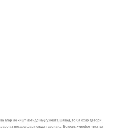
а агар ин хишт ибтидо каҷ гузошта шавад, то ба охир девори
араро аз носара фарқ карда тавонанд. Воқеан, хурофот чист ва