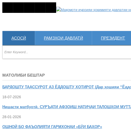
АСОСӢ
РАМЗҲОИ ДАВЛАТӢ
ПРЕЗИДЕНТ
МАТОЛИБИ БЕШТАР
БАРДОШТУ
ТААССУРОТ АЗ ЁДДОШТУ ХОТИРОТ (Дар ҳошияи “Ёддошт
18-07-2026
Нишасти
матбуотӣ. СУРЪАТИ АФЗОИШ НАТИҶАИ ТАЛОШҲОИ МУТТ
28-01-2026
ОШНОӢ
БО ФАЪОЛИЯТИ ГАРМХОНАИ «БӮИ БАҲОР»