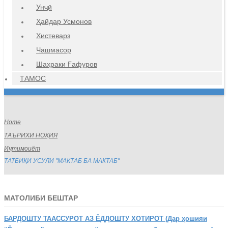
Унҷӣ
Ҳайдар Усмонов
Хистеварз
Чашмасор
Шаҳраки Ғафуров
ТАМОС
Home
ТАЪРИХИ НОҲИЯ
Иҷтимоиёт
ТАТБИҚИ УСУЛИ "МАКТАБ БА МАКТАБ"
МАТОЛИБИ БЕШТАР
БАРДОШТУ
ТААССУРОТ АЗ ЁДДОШТУ ХОТИРОТ (Дар ҳошияи