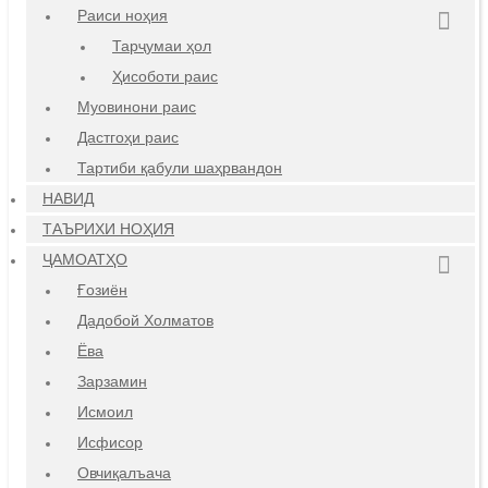
Раиси ноҳия
Тарҷумаи ҳол
Ҳисоботи раис
Муовинони раис
Дастгоҳи раис
Тартиби қабули шаҳрвандон
НАВИД
ТАЪРИХИ НОҲИЯ
ҶАМОАТҲО
Ғозиён
Дадобой Холматов
Ёва
Зарзамин
Исмоил
Исфисор
Овчиқалъача