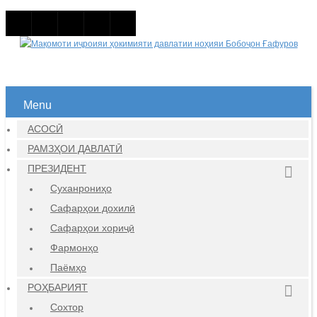
Menu
АСОСӢ
РАМЗҲОИ ДАВЛАТӢ
ПРЕЗИДЕНТ
Суханрониҳо
Сафарҳои дохилӣ
Сафарҳои хориҷӣ
Фармонҳо
Паёмҳо
РОҲБАРИЯТ
Сохтор