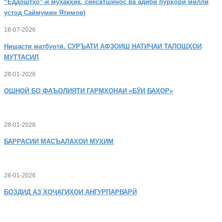
“Ёддоштҳо”-и муҳаққиқ, сиёсатшинос ва адиби пуркори миллӣ
устод Саймумин Ятимов)
18-07-2026
Нишасти
матбуотӣ. СУРЪАТИ АФЗОИШ НАТИҶАИ ТАЛОШҲОИ
МУТТАСИЛ
28-01-2026
ОШНОӢ
БО ФАЪОЛИЯТИ ГАРМХОНАИ «БӮИ БАҲОР»
28-01-2026
БАРРАСИИ МАСЪАЛАҲОИ МУҲИМ
28-01-2026
БОЗДИД
АЗ ХОҶАГИҲОИ АНГУРПАРВАРӢ