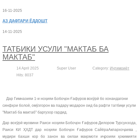
16-11-2025
АЗ
ДАФТАРИ ЁДДОШТ
14-11-2025
ТАТБИҚИ УСУЛИ "МАКТАБ БА
МАКТАБ"
14 April 2025
Super User
Category:
Иҷтимоиёт
Hits: 8037
Дар Гимназияи 1-и ноҳияи Бобоҷон Ғафуров вохӯрӣ бо хонандагони
синфҳои болоӣ, омӯзгорон ва падару модарон оид ба рафти татбиқи усули
"Мактаб ба мактаб" баргузор гардид.
Дар вохӯрӣ муовини Раиси ноҳияи Бобоҷон Ғафуров Дилором Турсунзода,
Раиси КИ ҲХДТ дар ноҳияи Бобоҷон Ғафуров СайёраАкпархоҷаева ,
мудири бахши кор бо занон ва оилаи мақомоти иҷроияи ҳокимияти