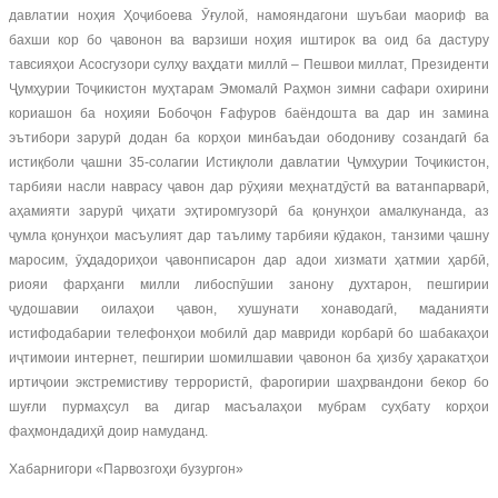
давлатии ноҳия Ҳоҷибоева Ӯғулой, намояндагони шуъбаи маориф ва
бахши кор бо ҷавонон ва варзиши ноҳия иштирок ва оид ба дастуру
тавсияҳои Асосгузори сулҳу ваҳдати миллӣ – Пешвои миллат, Президенти
Ҷумҳурии Тоҷикистон муҳтарам Эмомалӣ Раҳмон зимни сафари охирини
кориашон ба ноҳияи Бобоҷон Ғафуров баёндошта ва дар ин замина
эътибори зарурӣ додан ба корҳои минбаъдаи ободониву созандагӣ ба
истиқболи ҷашни 35-солагии Истиқлоли давлатии Ҷумҳурии Тоҷикистон,
тарбияи насли наврасу ҷавон дар рӯҳияи меҳнатдӯстӣ ва ватанпарварӣ,
аҳамияти зарурӣ ҷиҳати эҳтиромгузорӣ ба қонунҳои амалкунанда, аз
ҷумла қонунҳои масъулият дар таълиму тарбияи кӯдакон, танзими ҷашну
маросим, ӯҳдадориҳои ҷавонписарон дар адои хизмати ҳатмии ҳарбӣ,
риояи фарҳанги милли либоспӯшии занону духтарон, пешгирии
ҷудошавии оилаҳои ҷавон, хушунати хонаводагӣ, маданияти
истифодабарии телефонҳои мобилӣ дар мавриди корбарӣ бо шабакаҳои
иҷтимоии интернет, пешгирии шомилшавии ҷавонон ба ҳизбу ҳаракатҳои
иртиҷоии экстремистиву террористӣ, фарогирии шаҳрвандони бекор бо
шуғли пурмаҳсул ва дигар масъалаҳои мубрам суҳбату корҳои
фаҳмондадиҳӣ доир намуданд.
Хабарнигори «Парвозгоҳи бузургон»