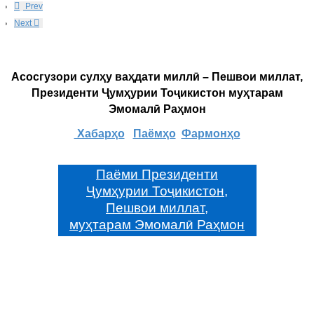
Prev
Next
Асосгузори сулҳу ваҳдати миллӣ – Пешвои миллат,
Президенти Ҷумҳурии Тоҷикистон муҳтарам
Эмомалӣ Раҳмон
Хабарҳо
Паёмҳо
Фармонҳо
Паёми Президенти
Ҷумҳурии Тоҷикистон,
Пешвои миллат,
муҳтарам Эмомалӣ Раҳмон