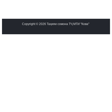
Copyright © 2026 Таҳияи сомона ТҶ МТИ "Кова"