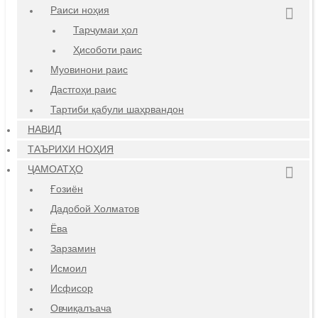
Раиси ноҳия
Тарҷумаи ҳол
Ҳисоботи раис
Муовинони раис
Дастгоҳи раис
Тартиби қабули шаҳрвандон
НАВИД
ТАЪРИХИ НОҲИЯ
ҶАМОАТҲО
Ғозиён
Дадобой Холматов
Ёва
Зарзамин
Исмоил
Исфисор
Овчиқалъача