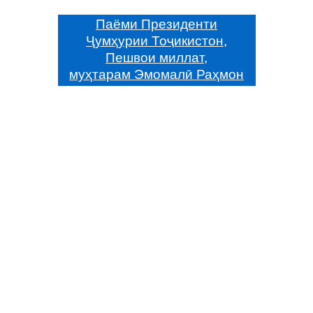
Паёми Президенти
Ҷумҳурии Тоҷикистон,
Пешвои миллат,
муҳтарам Эмомалӣ Раҳмон