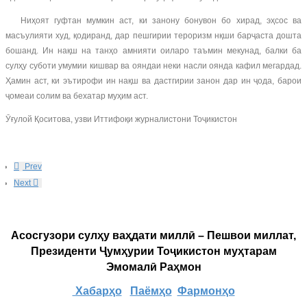
Ниҳоят гуфтан мумкин аст, ки занону бонувон бо хирад, эҳсос ва
масъулияти худ, қодиранд, дар пешгирии тероризм нқши барҷаста дошта
бошанд. Ин нақш на танҳо амнияти оиларо таъмин мекунад, балки ба
сулҳу суботи умумии кишвар ва ояндаи неки насли оянда кафил мегардад.
Ҳамин аст, ки эътирофи ин нақш ва дастгирии занон дар ин ҷода, барои
ҷомеаи солим ва бехатар муҳим аст.
Ӯғулой Қоситова, узви Иттифоқи журналистони Тоҷикистон
Prev
Next
Асосгузори сулҳу ваҳдати миллӣ – Пешвои миллат,
Президенти Ҷумҳурии Тоҷикистон муҳтарам
Эмомалӣ Раҳмон
Хабарҳо
Паёмҳо
Фармонҳо