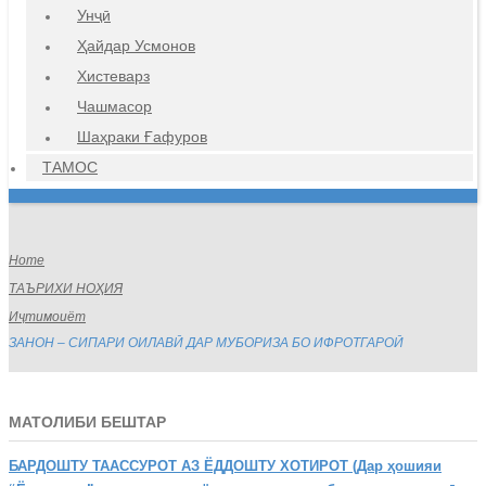
Унҷӣ
Ҳайдар Усмонов
Хистеварз
Чашмасор
Шаҳраки Ғафуров
ТАМОС
Home
ТАЪРИХИ НОҲИЯ
Иҷтимоиёт
ЗАНОН – СИПАРИ ОИЛАВӢ ДАР МУБОРИЗА БО ИФРОТГАРОӢ
МАТОЛИБИ БЕШТАР
БАРДОШТУ
ТААССУРОТ АЗ ЁДДОШТУ ХОТИРОТ (Дар ҳошияи