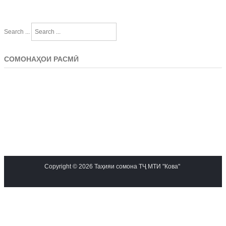
Search ...
СОМОНАҲОИ РАСМӢ
Copyright © 2026 Таҳияи сомона ТҶ МТИ "Кова"