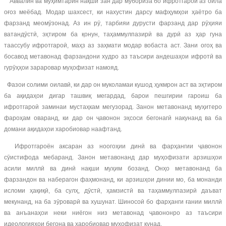
Аввалин ва муҳимтарин нақши зан дар мубориза бо ифротгароӣ аз оила
оғоз меёбад. Модар шахсест, ки нахустин дарсу мафҳумҳои ҳаётро ба
фарзанд меомӯзонад. Аз ин рӯ, тарбияи дурусти фарзанд дар рӯҳияи
ватандӯстӣ, эҳтиром ба қонун, таҳаммулпазирӣ ва дурӣ аз ҳар гуна
таассубу ифротгароӣ, маҳз аз заҳмати модар вобаста аст. Зани огоҳ ва
босавод метавонад фарзандони худро аз таъсири андешаҳои ифротӣ ва
гурӯҳҳои зараровар муҳофизат намояд.
Фазои солими оилавӣ, ки дар он муколамаи кушод ҳукмрон аст ва эҳтиром
ба ақидаҳои дигар ташвиқ мегардад, барои пешгирии гароиш ба
ифротгароӣ заминаи мустаҳкам мегузорад. Занон метавонанд муҳитеро
фароҳам оваранд, ки дар он ҷавонон эҳсоси бегонагӣ накунанд ва ба
домани ақидаҳои харобиовар наафтанд.
Ифротгароён аксаран аз ноогоҳии динӣ ва фарҳангии ҷавонон
сӯистифода мебаранд. Занон метавонанд дар муҳофизати арзишҳои
асили миллӣ ва динӣ нақши муҳим бозанд. Онҳо метавонанд ба
фарзандон ва наберагон фаҳмонанд, ки арзишҳои динии мо, ба монанди
исломи ҳақиқӣ, ба сулҳ, дӯстӣ, ҳамзистӣ ва таҳаммулпазирӣ даъват
мекунанд, на ба зӯроварӣ ва хушунат. Шиносоӣ бо фарҳанги ғании миллӣ
ва анъанаҳои неки ниёгон низ метавонад ҷавононро аз таъсири
идеологияҳои бегона ва харобиовар муҳофизат кунад.