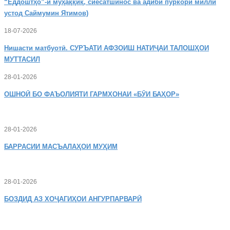
“Ёддоштҳо”-и муҳаққиқ, сиёсатшинос ва адиби пуркори миллӣ
устод Саймумин Ятимов)
18-07-2026
Нишасти
матбуотӣ. СУРЪАТИ АФЗОИШ НАТИҶАИ ТАЛОШҲОИ
МУТТАСИЛ
28-01-2026
ОШНОӢ
БО ФАЪОЛИЯТИ ГАРМХОНАИ «БӮИ БАҲОР»
28-01-2026
БАРРАСИИ МАСЪАЛАҲОИ МУҲИМ
28-01-2026
БОЗДИД
АЗ ХОҶАГИҲОИ АНГУРПАРВАРӢ