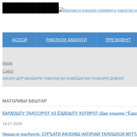
АСОСӢ
РАМЗҲОИ ДАВЛАТӢ
ПРЕЗИДЕНТ
Home
Сиёсӣ
ЗАНОН ДАР МЕҲВАРИ ТАВАҶҶУҲИ ҲАМЕШАГИИ РОҲБАРИ ДАВЛАТ
МАТОЛИБИ БЕШТАР
БАРДОШТУ
ТААССУРОТ АЗ ЁДДОШТУ ХОТИРОТ (Дар ҳошияи “Ёддошт
18-07-2026
Нишасти
матбуотӣ. СУРЪАТИ АФЗОИШ НАТИҶАИ ТАЛОШҲОИ МУТТ