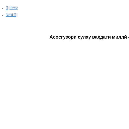
Prev
Next
Асосгузори сулҳу ваҳдати миллӣ