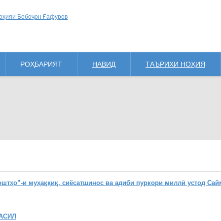
РОҲБАРИЯТ
НАВИД
ТАЪРИХИ НОҲИЯ
ҳо”-и муҳаққиқ, сиёсатшинос ва адиби пуркори миллӣ устод Сай
АСИЛ