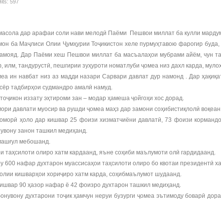
its: 597
масола дар арафаи соли нави мелодӣ Паёми Пешвои миллат ба кулли мардум
н ба Маҷлиси Олии Ҷумҳурии Тоҷикистон хеле пурмуҳтавою фарогир буда, во
енамояд. Дар Паёми хеш Пешвои миллат ба масъалаҳои мубрами айём, чун т
 илм, тандурустӣ, пешгирии зуҳуроти номатлуби ҷомеа низ дахл карда, мул
еа ин навбат низ аз мадди назари Сарвари давлат дур намонд . Дар ҳақиқа
исёр тадбирҳои судмандро амалӣ намуд.
тоҷикон иззату эҳтироми зан – модар ҳамеша ҷойгоҳи хос дорад.
мори давлати муосир ва рушди ҷомеа маҳз дар замони соҳибистиқлолӣ воқеан
 оморӣ ҳоло дар кишвар 25 фоизи хизматчиёни давлатӣ, 73 фоизи кормандо
нувону занон ташкил медиҳанд.
машғул мебошанд.
и таҳсилоти олиро хатм кардаанд, яъне соҳиби маълумоти олӣ гардидаанд.
ору 600 нафар духтарон муассисаҳои таҳсилоти олиро бо квотаи президентӣ х
и олии кишварҳои хориҷиро хатм карда, соҳибмаълумот шудаанд.
кишвар 90 ҳазор нафар ё 42 фоизро духтарон ташкил медиҳанд.
нувону духтарони тоҷик ҳамчун неруи бузурги ҷомеа эътимоду боварӣ доранд