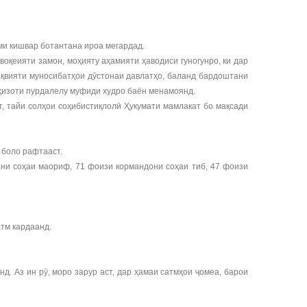
и кишвар ботантана ироа мегардад.
қеияти замон, моҳияту аҳамияти ҳаводиси гуногунро, ки дар
ақвияти муносибатҳои дӯстонаи давлатҳо, баланд бардоштани
оҳизоти пурдалелу муфиди худро баён менамоянд.
т, тайи солҳои соҳибистиқлолӣ Ҳукумати мамлакат бо мақсади
 боло рафтааст.
ни соҳаи маориф, 71 фоизи кормандони соҳаи тиб, 47 фоизи
атм кардаанд.
. Аз ин рӯ, моро зарур аст, дар ҳамаи сатмҳои ҷомеа, барои