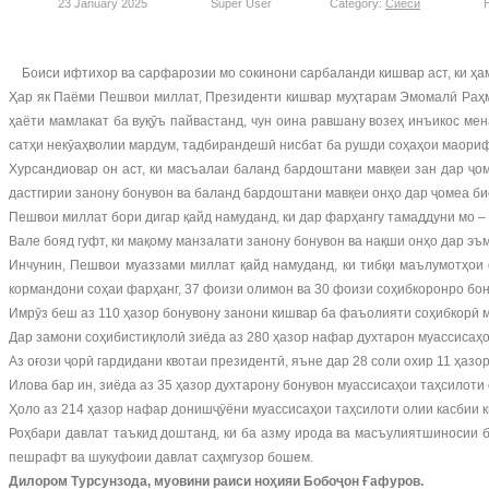
23 January 2025
Super User
Category:
Сиёсӣ
H
Боиси ифтихор ва сарфарозии мо сокинони сарбаланди кишвар аст, ки ҳа
Ҳар як Паёми Пешвои миллат, Президенти кишвар муҳтарам Эмомалӣ Раҳмо
ҳаёти мамлакат ба вуқӯъ пайвастанд, чун оина равшану возеҳ инъикос м
сатҳи некӯаҳволии мардум, тадбирандешӣ нисбат ба рушди соҳаҳои маориф,
Хурсандиовар он аст, ки масъалаи баланд бардоштани мавқеи зан дар ҷом
дастгирии занону бонувон ва баланд бардоштани мавқеи онҳо дар ҷомеа б
Пешвои миллат бори дигар қайд намуданд, ки дар фарҳангу тамаддуни мо – 
Вале бояд гуфт, ки мақому манзалати занону бонувон ва нақши онҳо дар эъ
Инчунин, Пешвои муаззами миллат қайд намуданд, ки тибқи маълумотҳои
кормандони соҳаи фарҳанг, 37 фоизи олимон ва 30 фоизи соҳибкоронро бо
Имрӯз беш аз 110 ҳазор бонувону занони кишвар ба фаъолияти соҳибкорӣ 
Дар замони соҳибистиқлолӣ зиёда аз 280 ҳазор нафар духтарон муассисаҳо
Аз оғози ҷорӣ гардидани квотаи президентӣ, яъне дар 28 соли охир 11 ҳаз
Илова бар ин, зиёда аз 35 ҳазор духтарону бонувон муассисаҳои таҳсилот
Ҳоло аз 214 ҳазор нафар донишҷӯёни муассисаҳои таҳсилоти олии касбии 
Роҳбари давлат таъкид доштанд, ки ба азму ирода ва масъулиятшиносии бо
пешрафт ва шукуфоии давлат саҳмгузор бошем.
Дилором Турсунзода, муовини раиси ноҳияи Бобоҷон Ғафуров.