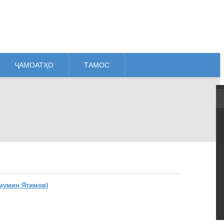
ҶАМОАТҲО
ТАМОС
мумин Ятимов)