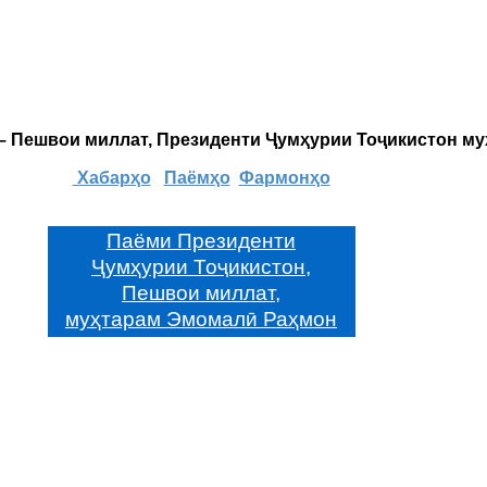
 – Пешвои миллат, Президенти Ҷумҳурии Тоҷикистон м
Хабарҳо
Паёмҳо
Фармонҳо
Паёми Президенти
Ҷумҳурии Тоҷикистон,
Пешвои миллат,
муҳтарам Эмомалӣ Раҳмон