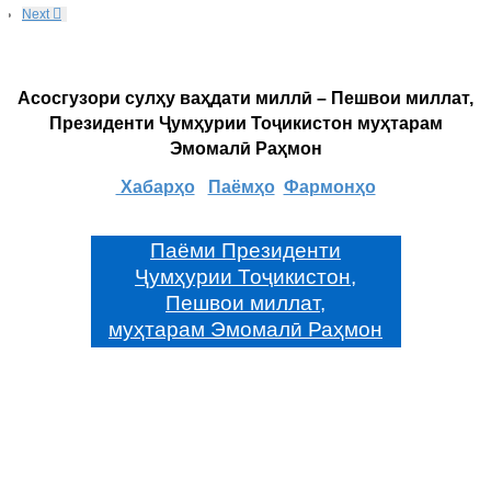
Next
Асосгузори сулҳу ваҳдати миллӣ – Пешвои миллат,
Президенти Ҷумҳурии Тоҷикистон муҳтарам
Эмомалӣ Раҳмон
Хабарҳо
Паёмҳо
Фармонҳо
Паёми Президенти
Ҷумҳурии Тоҷикистон,
Пешвои миллат,
муҳтарам Эмомалӣ Раҳмон