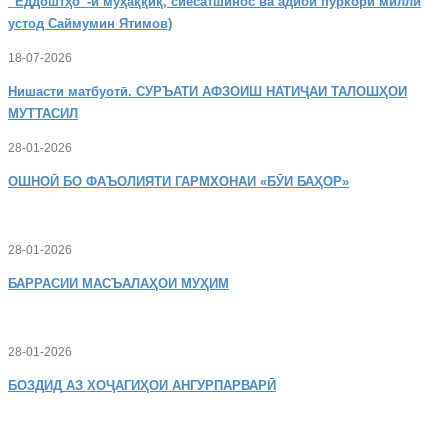
“Ёддоштҳо”-и муҳаққиқ, сиёсатшинос ва адиби пуркори миллӣ
устод Саймумин Ятимов)
18-07-2026
Нишасти
матбуотӣ. СУРЪАТИ АФЗОИШ НАТИҶАИ ТАЛОШҲОИ
МУТТАСИЛ
28-01-2026
ОШНОӢ
БО ФАЪОЛИЯТИ ГАРМХОНАИ «БӮИ БАҲОР»
28-01-2026
БАРРАСИИ МАСЪАЛАҲОИ МУҲИМ
28-01-2026
БОЗДИД
АЗ ХОҶАГИҲОИ АНГУРПАРВАРӢ