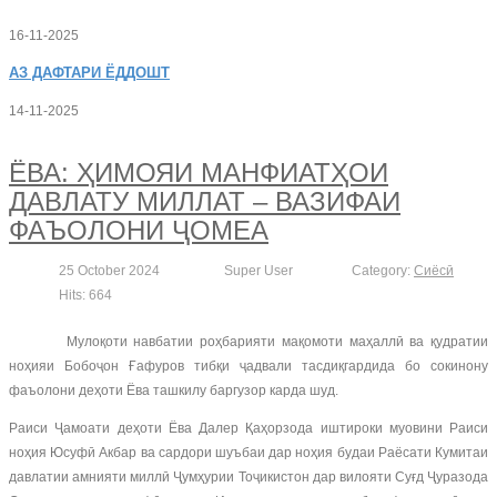
16-11-2025
АЗ
ДАФТАРИ ЁДДОШТ
14-11-2025
ЁВА: ҲИМОЯИ МАНФИАТҲОИ
ДАВЛАТУ МИЛЛАТ – ВАЗИФАИ
ФАЪОЛОНИ ҶОМЕА
25 October 2024
Super User
Category:
Сиёсӣ
Hits: 664
Мулоқоти навбатии роҳбарияти мақомоти маҳаллӣ ва қудратии
ноҳияи Бобоҷон Ғафуров тибқи ҷадвали тасдиқгардида бо сокинону
фаъолони деҳоти Ёва ташкилу баргузор карда шуд.
Раиси Ҷамоати деҳоти Ёва Далер Қаҳорзода иштироки муовини Раиси
ноҳия Юсуфӣ Акбар ва сардори шуъбаи дар ноҳия будаи Раёсати Кумитаи
давлатии амнияти миллӣ Ҷумҳурии Тоҷикистон дар вилояти Суғд Ҷуразода