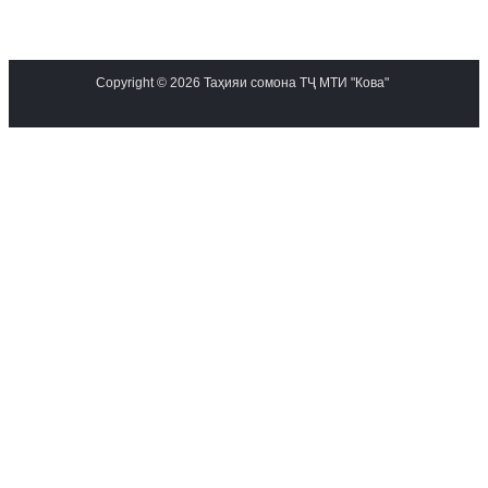
Copyright © 2026 Таҳияи сомона ТҶ МТИ "Кова"