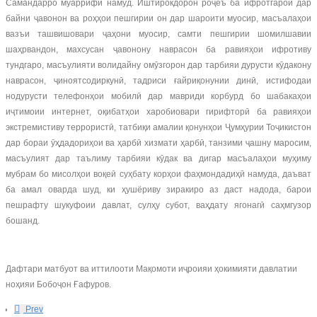
Самандарро муаррифӣ намуд. Иштирокдорон роҷеъ ба ифротгароӣ дар
байни ҷавонон ва роҳҳои пешгирии он дар шароити муосир, масъалаҳои
вазъи ташвишовари ҷаҳони муосир, самти пешгирии шомилшавии
шаҳрвандон, махсусан ҷавонону наврасон ба равияҳои ифротиву
тундгаро, масъулияти волидайну омӯзгорон дар тарбияи дурусти кӯдакону
наврасон, ҷиноятсодиркунӣ, тадриси ғайриқонунии динӣ, истифодаи
нодурусти телефонҳои мобилӣ дар мавриди корбурд бо шабакаҳои
иҷтимоии интернет, оқибатҳои харобиовари гирифторӣ ба равияҳои
экстремистиву террористӣ, татбиқи амалии қонунҳои Ҷумҳурии Тоҷикистон
дар бораи ӯҳдадориҳои ва ҳарбӣ хизмати ҳарбӣ, танзими ҷашну маросим,
масъулият дар таълиму тарбияи кӯдак ва дигар масъалаҳои муҳиму
мубрам бо мисолҳои воқеӣ суҳбату корҳои фаҳмондадиҳӣ намуда, даъват
ба амал оварда шуд, ки ҳушёриву зиракиро аз даст надода, барои
пешрафту шукуфоии давлат, сулҳу субот, ваҳдату ягонагӣ саҳмгузор
бошанд.
Дафтари матбуот ва иттилооти Мақомоти иҷроияи ҳокимияти давлатии
ноҳияи Бобоҷон Ғафуров.
Prev