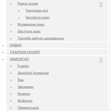
Раиси ноҳия
Тарҷумаи ҳол
Ҳисоботи раис
Муовинони раис
Дастгоҳи раис
Тартиби қабули шаҳрвандон
НАВИД
ТАЪРИХИ НОҲИЯ
ҶАМОАТҲО
Ғозиён
Дадобой Холматов
Ёва
Зарзамин
Исмоил
Исфисор
Овчиқалъача