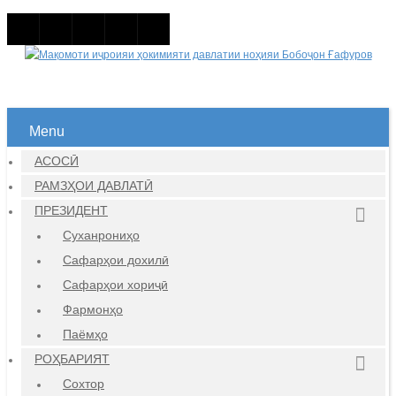
Menu
АСОСӢ
РАМЗҲОИ ДАВЛАТӢ
ПРЕЗИДЕНТ
Суханрониҳо
Сафарҳои дохилӣ
Сафарҳои хориҷӣ
Фармонҳо
Паёмҳо
РОҲБАРИЯТ
Сохтор