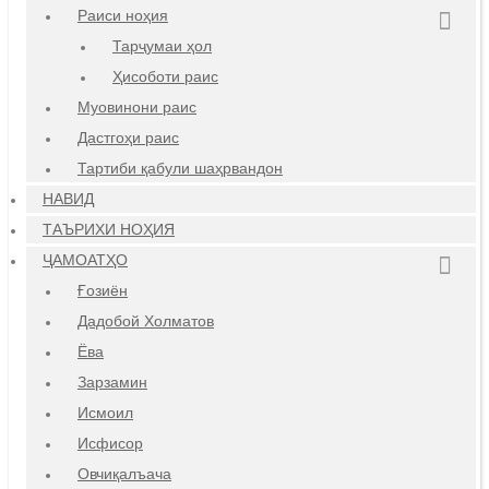
Раиси ноҳия
Тарҷумаи ҳол
Ҳисоботи раис
Муовинони раис
Дастгоҳи раис
Тартиби қабули шаҳрвандон
НАВИД
ТАЪРИХИ НОҲИЯ
ҶАМОАТҲО
Ғозиён
Дадобой Холматов
Ёва
Зарзамин
Исмоил
Исфисор
Овчиқалъача