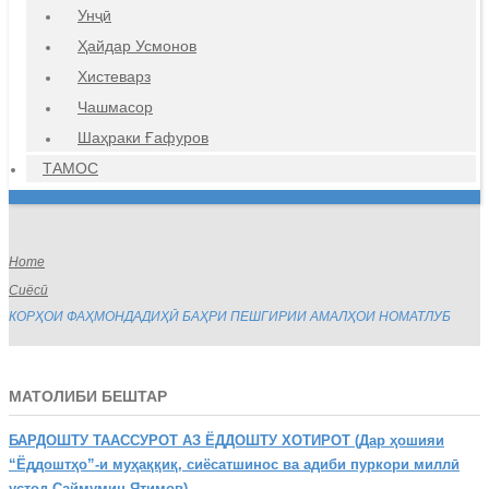
Унҷӣ
Ҳайдар Усмонов
Хистеварз
Чашмасор
Шаҳраки Ғафуров
ТАМОС
Home
Сиёсӣ
КОРҲОИ ФАҲМОНДАДИҲӢ БАҲРИ ПЕШГИРИИ АМАЛҲОИ НОМАТЛУБ
МАТОЛИБИ БЕШТАР
БАРДОШТУ
ТААССУРОТ АЗ ЁДДОШТУ ХОТИРОТ (Дар ҳошияи
“Ёддоштҳо”-и муҳаққиқ, сиёсатшинос ва адиби пуркори миллӣ
устод Саймумин Ятимов)