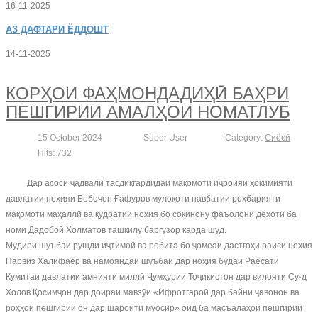
16-11-2025
АЗ
ДАФТАРИ ЁДДОШТ
14-11-2025
КОРҲОИ ФАҲМОНДАДИҲӢ БАҲРИ
ПЕШГИРИИ АМАЛҲОИ НОМАТЛУБ
15 October 2024
Super User
Category:
Сиёсӣ
Hits: 732
Дар асоси ҷадвали тасдиқгардидаи мақомоти иҷроияи ҳокимияти
давлатии ноҳияи Бобоҷон Ғафуров мулоқоти навбатии роҳбарияти
мақомоти маҳаллӣ ва қудратии ноҳия бо сокинону фаъолони деҳоти ба
номи Дадобой Холматов ташкилу баргузор карда шуд.
Мудири шуъбаи рушди иҷтимоӣ ва робита бо ҷомеаи дастгоҳи раиси ноҳия
Парвиз Халифаёр ва намояндаи шуъбаи дар ноҳия будаи Раёсати
Кумитаи давлатии амнияти миллӣ Ҷумҳурии Тоҷикистон дар вилояти Суғд
Холов Қосимҷон дар доираи мавзӯи «Ифротгароӣ дар байни ҷавонон ва
роҳҳои пешгирии он дар шароити муосир» оид ба масъалаҳои пешгирии