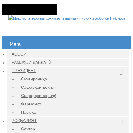
Menu
АСОСӢ
РАМЗҲОИ ДАВЛАТӢ
ПРЕЗИДЕНТ
Суханрониҳо
Сафарҳои дохилӣ
Сафарҳои хориҷӣ
Фармонҳо
Паёмҳо
РОҲБАРИЯТ
Сохтор