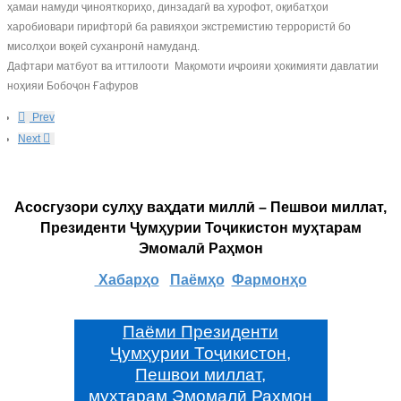
ҳамаи намуди ҷинояткориҳо, динзадагӣ ва хурофот, оқибатҳои
харобиовари гирифторӣ ба равияҳои экстремистию террористӣ бо
мисолҳои воқеӣ суханронӣ намуданд.
Дафтари матбуот ва иттилооти Мақомоти иҷроияи ҳокимияти давлатии
ноҳияи Бобоҷон Ғафуров
Prev
Next
Асосгузори сулҳу ваҳдати миллӣ – Пешвои миллат,
Президенти Ҷумҳурии Тоҷикистон муҳтарам
Эмомалӣ Раҳмон
Хабарҳо
Паёмҳо
Фармонҳо
Паёми Президенти
Ҷумҳурии Тоҷикистон,
Пешвои миллат,
муҳтарам Эмомалӣ Раҳмон