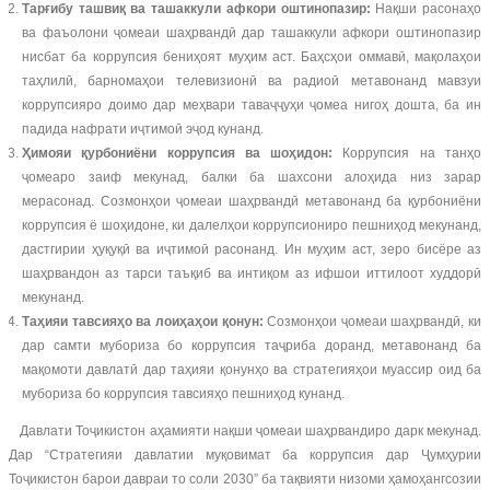
Тарғибу ташвиқ ва ташаккули афкори оштинопазир:
Нақши расонаҳо
ва фаъолони ҷомеаи шаҳрвандӣ дар ташаккули афкори оштинопазир
нисбат ба коррупсия бениҳоят муҳим аст. Баҳсҳои оммавӣ, мақолаҳои
таҳлилӣ, барномаҳои телевизионӣ ва радиоӣ метавонанд мавзуи
коррупсияро доимо дар меҳвари таваҷҷуҳи ҷомеа нигоҳ дошта, ба ин
падида нафрати иҷтимоӣ эҷод кунанд.
Ҳимояи қурбониёни коррупсия ва шоҳидон:
Коррупсия на танҳо
ҷомеаро заиф мекунад, балки ба шахсони алоҳида низ зарар
мерасонад. Созмонҳои ҷомеаи шаҳрвандӣ метавонанд ба қурбониёни
коррупсия ё шоҳидоне, ки далелҳои коррупсиониро пешниҳод мекунанд,
дастгирии ҳуқуқӣ ва иҷтимоӣ расонанд. Ин муҳим аст, зеро бисёре аз
шаҳрвандон аз тарси таъқиб ва интиқом аз ифшои иттилоот худдорӣ
мекунанд.
Таҳияи тавсияҳо ва лоиҳаҳои қонун:
Созмонҳои ҷомеаи шаҳрвандӣ, ки
дар самти мубориза бо коррупсия таҷриба доранд, метавонанд ба
мақомоти давлатӣ дар таҳияи қонунҳо ва стратегияҳои муассир оид ба
мубориза бо коррупсия тавсияҳо пешниҳод кунанд.
Давлати Тоҷикистон аҳамияти нақши ҷомеаи шаҳрвандиро дарк мекунад.
Дар “Стратегияи давлатии муқовимат ба коррупсия дар Ҷумҳурии
Тоҷикистон барои давраи то соли 2030” ба тақвияти низоми ҳамоҳангсозии