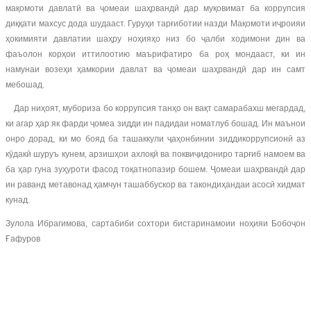
мақомоти давлатӣ ва ҷомеаи шаҳрвандӣ дар муқовимат ба коррупсия
диққати махсус дода шудааст. Гуруҳи тарғиботии назди Мақомоти иҷроияи
ҳокимияти давлатии шаҳру ноҳияҳо низ бо ҷалби ходимони дин ва
фаъолон корҳои иттилоотию маърифатиро ба роҳ мондааст, ки ин
намунаи возеҳи ҳамкории давлат ва ҷомеаи шаҳрвандӣ дар ин самт
мебошад.
Дар ниҳоят, мубориза бо коррупсия танҳо он вақт самарабахш мегардад,
ки агар ҳар як фарди ҷомеа зидди ин падидаи номатлуб бошад. Ин маънои
онро дорад, ки мо бояд ба ташаккули ҷаҳонбинии зиддикоррупсионӣ аз
кӯдакӣ шуруъ кунем, арзишҳои ахлоқӣ ва поквиҷидониро тарғиб намоем ва
ба ҳар гуна зуҳуроти фасод тоқатнопазир бошем. Ҷомеаи шаҳрвандӣ дар
ин раванд метавонад ҳамчун ташаббускор ва такондиҳандаи асосӣ хидмат
кунад.
Зулола Ибрагимова, сартабиби сохтори бистаринамоии ноҳияи Бобоҷон
Ғафуров