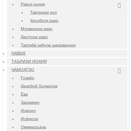
Раиси ноҳия
Тарҷумаи ҳол
Ҳисоботи раис
Муовинони раис
Дастгоҳи раис
Тартиби қабули шаҳрвандон
НАВИД
ТАЪРИХИ НОҲИЯ
ҶАМОАТҲО
Ғозиён
Дадобой Холматов
Ёва
Зарзамин
Исмоил
Исфисор
Овчиқалъача