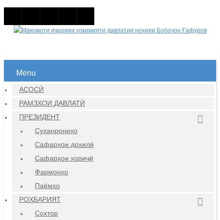
Menu
АСОСӢ
РАМЗҲОИ ДАВЛАТӢ
ПРЕЗИДЕНТ
Суханрониҳо
Сафарҳои дохилӣ
Сафарҳои хориҷӣ
Фармонҳо
Паёмҳо
РОҲБАРИЯТ
Сохтор