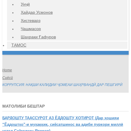
Унҷӣ
Ҳайдар Усмонов
Хистеварз
Чашмасор
Шаҳраки Ғафуров
ТАМОС
Home
Сиёсӣ
КОРРУПСИЯ: НАҚШИ КАЛИДИИ ҶОМЕАИ ШАҲРВАНДӢ ДАР ПЕШГИРӢ
МАТОЛИБИ БЕШТАР
БАРДОШТУ
ТААССУРОТ АЗ ЁДДОШТУ ХОТИРОТ (Дар ҳошияи
“Ёддоштҳо”-и муҳаққиқ, сиёсатшинос ва адиби пуркори миллӣ
устод Саймумин Ятимов)