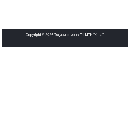
Copyright © 2026 Таҳияи сомона ТҶ МТИ "Кова"