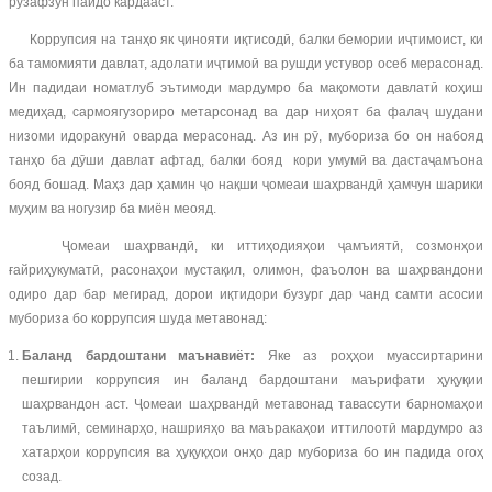
рӯзафзун пайдо кардааст.
Коррупсия на танҳо як ҷинояти иқтисодӣ, балки бемории иҷтимоист, ки
ба тамомияти давлат, адолати иҷтимоӣ ва рушди устувор осеб мерасонад.
Ин падидаи номатлуб эътимоди мардумро ба мақомоти давлатӣ коҳиш
медиҳад, сармоягузориро метарсонад ва дар ниҳоят ба фалаҷ шудани
низоми идоракунӣ оварда мерасонад. Аз ин рӯ, мубориза бо он набояд
танҳо ба дӯши давлат афтад, балки бояд кори умумӣ ва дастаҷамъона
бояд бошад. Маҳз дар ҳамин ҷо нақши ҷомеаи шаҳрвандӣ ҳамчун шарики
муҳим ва ногузир ба миён меояд.
Ҷомеаи шаҳрвандӣ, ки иттиҳодияҳои ҷамъиятӣ, созмонҳои
ғайриҳукуматӣ, расонаҳои мустақил, олимон, фаъолон ва шаҳрвандони
одиро дар бар мегирад, дорои иқтидори бузург дар чанд самти асосии
мубориза бо коррупсия шуда метавонад:
Баланд бардоштани маънавиёт:
Яке аз роҳҳои муассиртарини
пешгирии коррупсия ин баланд бардоштани маърифати ҳуқуқии
шаҳрвандон аст. Ҷомеаи шаҳрвандӣ метавонад тавассути барномаҳои
таълимӣ, семинарҳо, нашрияҳо ва маъракаҳои иттилоотӣ мардумро аз
хатарҳои коррупсия ва ҳуқуқҳои онҳо дар мубориза бо ин падида огоҳ
созад.