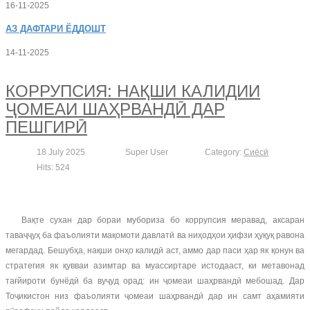
16-11-2025
АЗ
ДАФТАРИ ЁДДОШТ
14-11-2025
КОРРУПСИЯ: НАҚШИ КАЛИДИИ
ҶОМЕАИ ШАҲРВАНДӢ ДАР
ПЕШГИРӢ
18 July 2025
Super User
Category:
Сиёсӣ
Hits: 524
Вақте сухан дар бораи мубориза бо коррупсия меравад, аксаран
таваҷҷуҳ ба фаъолияти мақомоти давлатӣ ва ниҳодҳои ҳифзи ҳуқуқ равона
мегардад. Бешубҳа, нақши онҳо калидӣ аст, аммо дар паси ҳар як қонун ва
стратегия як қувваи азимтар ва муассиртаре истодааст, ки метавонад
тағйироти бунёдӣ ба вуҷуд орад: ин ҷомеаи шаҳрвандӣ мебошад. Дар
Тоҷикистон низ фаъолияти ҷомеаи шаҳрвандӣ дар ин самт аҳамияти