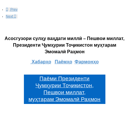
Prev
Next
Асосгузори сулҳу ваҳдати миллӣ – Пешвои миллат,
Президенти Ҷумҳурии Тоҷикистон муҳтарам
Эмомалӣ Раҳмон
Хабарҳо
Паёмҳо
Фармонҳо
Паёми Президенти
Ҷумҳурии Тоҷикистон,
Пешвои миллат,
муҳтарам Эмомалӣ Раҳмон