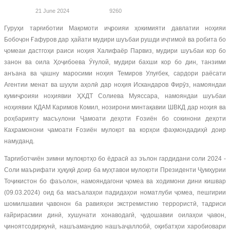
21 June 2024
9260
Гуруҳи тарғиботии Мақомоти иҷроияи ҳокимияти давлатии ноҳияи
Бобоҷон Ғафуров дар ҳайати мудири шуъбаи рушди иҷтимоӣ ва робита бо
ҷомеаи дастгоҳи раиси ноҳия Халифаёр Парвиз, мудири шуъбаи кор бо
занон ва оила Ҳоҷибоева Ӯғулой, мудири бахши кор бо дин, танзими
анъана ва ҷашну маросими ноҳия Темиров Улуғбек, сардори раёсати
Агентии менат ва шуҳли аҳолӣ дар ноҳия Искандаров Фирӯз, намояндаи
кумиҷроияи ноҳиявии ҲХДТ Солиева Муяссара, намояндаи шуъбаи
ноҳиявии КДАМ Каримов Комил, нозирони минтақавии ШВКД дар ноҳия ва
роҳбарияту масъулони Ҷамоати деҳоти Ғозиён бо сокинони деҳоти
Каҳрамонони ҷамоати Ғозиён мулоқот ва корҳои фаҳмондадиҳӣ доир
намуданд.
Тарғиботчиён зимни мулоқотҳо бо ёдрасӣ аз эълон гардидани соли 2024 -
Соли маърифати ҳуқуқӣ доир ба муҳтавои мулоқоти Президенти Ҷумҳурии
Тоҷикистон бо фаъолон, намояндагони ҷомеа ва ходимони дини кишвар
(09.03.2024) оид ба масъалаҳои падидаҳои номатлуби ҷомеа, пешгирии
шомилшавии ҷавонон ба равияҳои экстремистию террористӣ, тадриси
ғайрирасмии динӣ, хушунати хонаводагӣ, ҷудошавии оилаҳои ҷавон,
ҷиноятсодиркунӣ, нашъамандию нашъаҷаллобӣ, оқибатҳои харобиовари