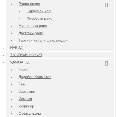
Раиси ноҳия
Тарҷумаи ҳол
Ҳисоботи раис
Муовинони раис
Дастгоҳи раис
Тартиби қабули шаҳрвандон
НАВИД
ТАЪРИХИ НОҲИЯ
ҶАМОАТҲО
Ғозиён
Дадобой Холматов
Ёва
Зарзамин
Исмоил
Исфисор
Овчиқалъача