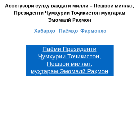
Асосгузори сулҳу ваҳдати миллӣ – Пешвои миллат,
Президенти Ҷумҳурии Тоҷикистон муҳтарам
Эмомалӣ Раҳмон
Хабарҳо
Паёмҳо
Фармонҳо
Паёми Президенти
Ҷумҳурии Тоҷикистон,
Пешвои миллат,
муҳтарам Эмомалӣ Раҳмон