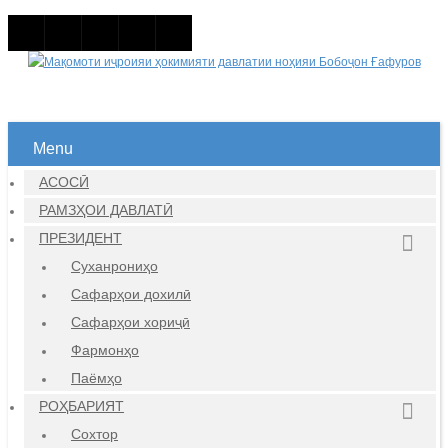
Menu
АСОСӢ
РАМЗҲОИ ДАВЛАТӢ
ПРЕЗИДЕНТ
Суханрониҳо
Сафарҳои дохилӣ
Сафарҳои хориҷӣ
Фармонҳо
Паёмҳо
РОҲБАРИЯТ
Сохтор