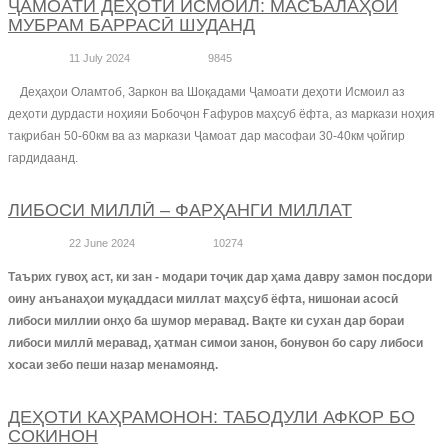
ҶАМОАТИ ДЕҲОТИ ИСМОИЛ: МАСЪАЛАҲОИ
МУБРАМ БАРРАСӢ ШУДАНД
11 July 2024
9845
Деҳаҳои Оламтоб, Заркон ва Шоқадами Ҷамоати деҳоти Исмоил аз
деҳоти дурдасти ноҳияи Бобоҷон Ғафуров маҳсуб ёфта, аз маркази ноҳия
тақрибан 50-60км ва аз маркази Ҷамоат дар масофаи 30-40км ҷойгир
гардидаанд.
ЛИБОСИ МИЛЛӢ – ФАРҲАНГИ МИЛЛАТ
22 June 2024
10274
Таърих гувоҳ аст, ки зан - модари тоҷик дар ҳама давру замон посдори
оину анъанаҳои муқаддаси миллат маҳсуб ёфта, нишонаи асосӣ
либоси миллии онҳо ба шумор меравад. Вақте ки сухан дар бораи
либоси миллӣ меравад, ҳатман симои занон, бонувон бо сару либоси
хосаи зебо пеши назар менамоянд.
ДЕҲОТИ КАҲРАМОНОН: ТАБОДУЛИ АФКОР БО
СОКИНОН