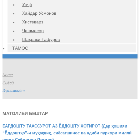
Унҷӣ
Ҳайдар Усмонов
Хистеварз
Чашмасор
Шаҳраки Ғафуров
ТАМОС
Home
Сиёсӣ
Иҷтимоиёт
МАТОЛИБИ БЕШТАР
БАРДОШТУ
ТААССУРОТ АЗ ЁДДОШТУ ХОТИРОТ (Дар ҳошияи
“Ёддоштҳо”-и муҳаққиқ, сиёсатшинос ва адиби пуркори миллӣ
устод Саймумин Ятимов)