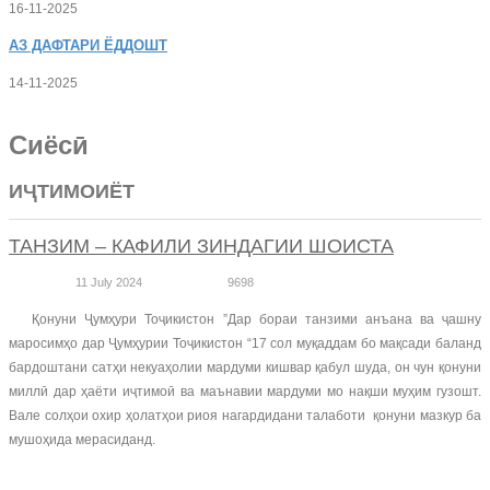
16-11-2025
АЗ
ДАФТАРИ ЁДДОШТ
14-11-2025
Сиёсӣ
ИҶТИМОИЁТ
ТАНЗИМ – КАФИЛИ ЗИНДАГИИ ШОИСТА
11 July 2024
9698
Қонуни Ҷумҳури Тоҷикистон ”Дар бораи танзими анъана ва ҷашну
маросимҳо дар Ҷумҳурии Тоҷикистон “17 сол муқаддам бо мақсади баланд
бардоштани сатҳи некуаҳолии мардуми кишвар қабул шуда, он чун қонуни
миллӣ дар ҳаёти иҷтимоӣ ва маънавии мардуми мо нақши муҳим гузошт.
Вале солҳои охир ҳолатҳои риоя нагардидани талаботи қонуни мазкур ба
мушоҳида мерасиданд.