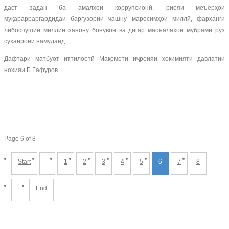
даст задан ба амалҳои коррупсионӣ, риояи меъёрҳои
муқарарраргардидаи баргузории ҷашну маросимҳои миллӣ, фарҳанги
либоспушии миллии занону бонувон ва дигар масъалаҳои мубрами рӯз
суханронӣ намуданд.
Дафтари матбуот иттилоотӣ Мақомоти иҷроияи ҳокимияти давлатии
ноҳияи Б.Ғафуров
Page 6 of 8
Start
1
2
3
4
5
6
7
8
End