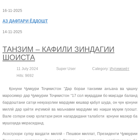
16-11-2025
АЗ
ДАФТАРИ ЁДДОШТ
14-11-2025
ТАНЗИМ – КАФИЛИ ЗИНДАГИИ
ШОИСТА
11 July 2024
Super User
Category:
Иҷтимоиёт
Hits: 9692
Қонуни Ҷумҳури Тоҷикистон ”Дар бораи танзими анъана ва ҷашну
маросимҳо дар Ҷумҳурии Тоҷикистон “17 сол муқаддам бо мақсади баланд
бардоштани сатҳи некуаҳолии мардуми кишвар қабул шуда, он чун қонуни
миллӣ дар ҳаёти иҷтимоӣ ва маънавии мардуми мо нақши муҳим гузошт.
Вале солҳои охир ҳолатҳои риоя нагардидани талаботи қонуни мазкур ба
мушоҳида мерасиданд.
Асосгузори сулҳу ваҳдати миллӣ - Пешвои миллат, Президенти Ҷумҳурии