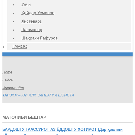
Унҷӣ
Ҳайдар Усмонов
Хистеварз
Чашмасор
Шаҳраки Ғафуров
ТАМОС
Home
Сиёсӣ
Иҷтимоиёт
ТАНЗИМ – КАФИЛИ ЗИНДАГИИ ШОИСТА
МАТОЛИБИ БЕШТАР
БАРДОШТУ
ТААССУРОТ АЗ ЁДДОШТУ ХОТИРОТ (Дар ҳошияи