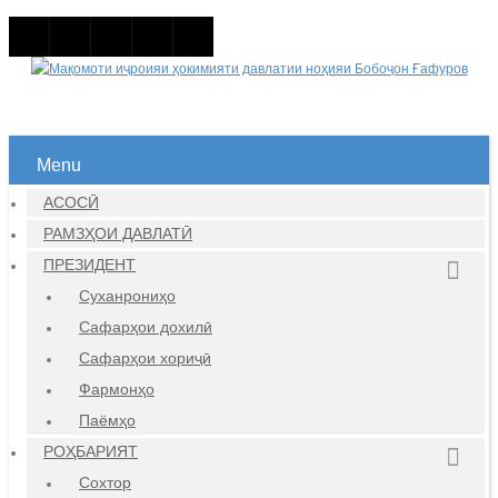
Menu
АСОСӢ
РАМЗҲОИ ДАВЛАТӢ
ПРЕЗИДЕНТ
Суханрониҳо
Сафарҳои дохилӣ
Сафарҳои хориҷӣ
Фармонҳо
Паёмҳо
РОҲБАРИЯТ
Сохтор