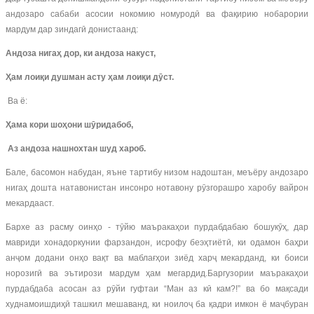
андозаро сабаби асосии нокомию номуродӣ ва фақирию нобарории
мардум дар зиндагӣ донистаанд:
Андоза нигаҳ дор, ки андоза накуст,
Ҳам лоиқи душман асту ҳам лоиқи дӯст.
Ва ё:
Ҳама кори шоҳони шӯридабоб,
Аз андоза нашнохтан шуд хароб.
Бале, басомон набудан, яъне тартибу низом надоштан, меъёру андозаро
нигаҳ дошта натавонистан инсонро нотавону рӯзгорашро харобу вайрон
мекардааст.
Бархе аз расму оинҳо - тӯйю маъракаҳои пурдабдабаю бошукӯҳ, дар
мавриди хонадоркунии фарзандон, исрофу беэҳтиётӣ, ки одамон баҳри
анҷом додани онҳо вақт ва маблағҳои зиёд харҷ мекарданд, ки боиси
норозигӣ ва эътирози мардум ҳам мегардид.Баргузории маъракаҳои
пурдабдаба асосан аз рӯйи гуфтаи “Ман аз кӣ кам?!” ва бо мақсади
худнамоишдиҳӣ ташкил мешаванд, ки ноилоҷ ба қадри имкон ё маҷбуран