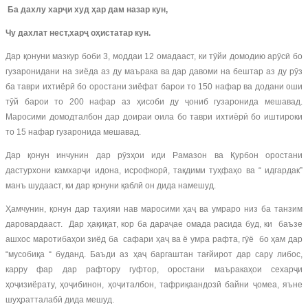
Ба дахлу харҷи худ ҳар дам назар кун,
Чу дахлат нест,харҷ оҳистатар кун.
Дар қонуни мазкур боби 3, моддаи 12 омадааст, ки тӯйи домодию арӯсӣ бо
гузаронидани на зиёда аз ду маърака ва дар давоми на бештар аз ду рӯз
ба таври ихтиёрӣ бо оростани зиёфат барои то 150 нафар ва додани оши
тӯй барои то 200 нафар аз ҳисоби ду ҷониб гузаронида мешавад.
Маросими домодталбон дар доираи оила бо таври ихтиёрӣ бо иштироки
то 15 нафар гузаронида мешавад.
Дар қонун инчунин дар рӯзҳои иди Рамазон ва Қурбон оростани
дастурхони камхарҷи идона, исрофкорӣ, тақдими туҳфаҳо ва “ идгардак”
манъ шудааст, ки дар қонуни қаблӣ он дида намешуд.
Ҳамчунин, қонун дар таҳияи нав маросими ҳаҷ ва умраро низ ба танзим
даровардааст. Дар ҳақиқат, кор ба дараҷае омада расида буд, ки баъзе
ашхос маротибаҳои зиёд ба сафари ҳаҷ ва ё умра рафта, гӯё бо ҳам дар
“мусобиқа “ буданд. Баъди аз ҳаҷ баргаштан тағйирот дар сару либос,
карру фар дар рафтору гуфтор, оростани маъракаҳои сехарҷи
ҳоҷизиёрату, ҳоҷибинон, ҳоҷиталбон, тафриқаандозӣ байни ҷомеа, яъне
шуҳратталабӣ дида мешуд.