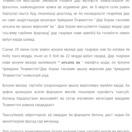
Тоҷикистон муҳтарам Эмомалӣ Раҳмон дар мулоқоти навбатиашон бо
фаъолон, намояндагони ҷомеа ва ходимони дин, ки 9 марти соли равон
баргузор гашта буд, пешниҳод доштанд, ки бо назардошти таҷрибаи дар
ин самт андӯхташуда қонунҳои Ҷумҳурии Тоҷикистон “ Дар бораи танзими
анъана ва ҷашну маросим” ва “ Дар бораи масъулияти падару модар дар
таълиму тарбияи фарзанд” дар таҳрири нави ҷавобгӯ ба талаботи замон
қабул карда шавад.
Санаи 20 июни соли равон қонуни мазкур дар таҳрири нав бо иловаи як
бобу панҷ модда, яъне аз 6 боб ва 22 модда қабул гардид. Дар таҳрири
нави қонуни мазкур калимаҳои
“ анъана ва
“ гирифта шуда, он Қонуни
Ҷумҳурии Тоҷикистон”Дар бораи танзими ҷашну маросим дар Ҷумҳурии
Тоҷикистон” номгузорӣ шуд.
Қонуни мазкур тартиби гузаронидани ҷашну маросимро муайян карда, ба
ҳифзи арзишҳои асили фарҳанги миллӣ, пешгирии хурофоту таассуб,
баланд бардоштани маънавиёт ва сатҳи иҷтимоию иқтисодии мардуми
Тоҷикистон равона гардидааст
Таассубкорӣ, ифротгароӣ, рӯ овардан ба фарҳанги бегона, даст задан ба
ҷинояткорию фасод сар мезанад.
Дар гузашта донишмандони бузург надонистани тартибу низом ва меъёру