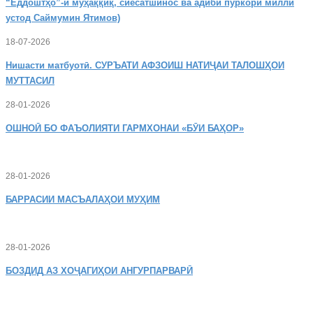
“Ёддоштҳо”-и муҳаққиқ, сиёсатшинос ва адиби пуркори миллӣ
устод Саймумин Ятимов)
18-07-2026
Нишасти
матбуотӣ. СУРЪАТИ АФЗОИШ НАТИҶАИ ТАЛОШҲОИ
МУТТАСИЛ
28-01-2026
ОШНОӢ
БО ФАЪОЛИЯТИ ГАРМХОНАИ «БӮИ БАҲОР»
28-01-2026
БАРРАСИИ МАСЪАЛАҲОИ МУҲИМ
28-01-2026
БОЗДИД
АЗ ХОҶАГИҲОИ АНГУРПАРВАРӢ