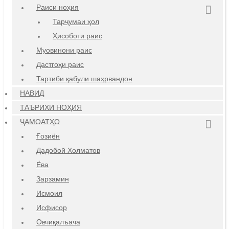
Раиси ноҳия
Тарҷумаи ҳол
Ҳисоботи раис
Муовинони раис
Дастгоҳи раис
Тартиби қабули шаҳрвандон
НАВИД
ТАЪРИХИ НОҲИЯ
ҶАМОАТҲО
Ғозиён
Дадобой Холматов
Ёва
Зарзамин
Исмоил
Исфисор
Овчиқалъача