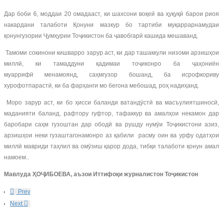
Дар боби 6, моддаи 20 омадааст, ки шахсони воқеӣ ва ҳуқуқӣ барои риоя
накардани талаботи Қонуни мазкур бо тартиби муқаррарнамудаи
қонунгузории Ҷумҳурии Тоҷикистон ба ҷавобгарӣ кашида мешаванд.
Тамоми сокинони кишварро зарур аст, ки дар ташаккули низоми арзишҳои
миллӣ, ки тамаддуни қадимаи тоҷиконро ба ҷаҳониён
муаррифӣ менамоянд, саҳмгузор бошанд, ба исрофкориву
хурофотпарастӣ, ки ба фарҳанги мо бегона мебошад, роҳ надиҳанд.
Моро зарур аст, ки бо ҳисси баланди ватандӯстӣ ва масъулиятшиносӣ,
маданияти баланд, рафтору гуфтор, тафаккур ва амалҳои некамон дар
баробари саҳм гузоштан дар ободӣ ва рушду нумӯи Тоҷикистони азиз,
арзишҳои неки гузаштагонамонро аз қабили расму оин ва урфу одатҳои
миллӣ мавриди таҳлил ва омӯзиш қарор дода, тибқи талаботи қонун амал
намоем..
Мавлуда ҲОҶИБОЕВА, аъзои Иттифоқи журналистон Тоҷикистон
Prev
Next