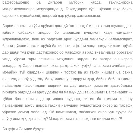
рафторашонро ба дигарон мутобиқ карда, тақлидкорона
маъракаҳояшонро мегузаронданд. Тақлидкории кӯр - кӯрона гоҳо боиси
сарсонию пушаймонӣ, нооромӣ дар рӯзгор ҳам мешавад.
Барои оростани тӯйи арӯсию домодӣ “анъанаҳо”-и нав ворид шудаанд: аз
қабили сабадҳои зиёдро бо ширинҳои пурқимат ҳадя намудани
қудошавандаҳо, пеш аз рафтани арӯс бурдани мебелҳои баландсифат,
барои рӯзҳои аввали арӯсӣ ба киро гирифтани чанд намуд ҷиҳози арӯсӣ,
дар шаби тӯй рӯйи дастурхонро бо маводҳои аз ҳад зиёду қимат оростану
чанд хӯроки гарм пешкаши меҳмонон кардан, ки аксарашон исроф
мегарданд. Сарояндаи шинохта, раққосаҳои гурӯҳӣ ва аз ҳама аҷибаш дар
мобайни тӯй овардани ширинӣ - тортҳо ва аз тахти нишаст ба саҳна
фаромада, арӯсу домод ба ҳамдигару падару модар, бибию бобо ва дигар
пайвандон чашонидани ширинӣ ва дар доираи ҳамагон дастобадаст
гирифта рақсидани арӯсу домод чӣ мазмун дошта бошанд? Ба “сенария” -и
тӯйҳо боз як чизи дигар илова шудааст, ки ин ба тамоми хешону
пайвандони арӯсу домод тақдим намудани гулдастаҳои бисёр аз тарафи
ҷӯраҳои домод мебошад. Оё намешавад, маблағҳои онро чун туҳфа ба
арӯсу домод ҳадя созанд? Магар ин ҳама аз фарҳанги миллии мост?!
Бо гуфти Саъдии бузург: