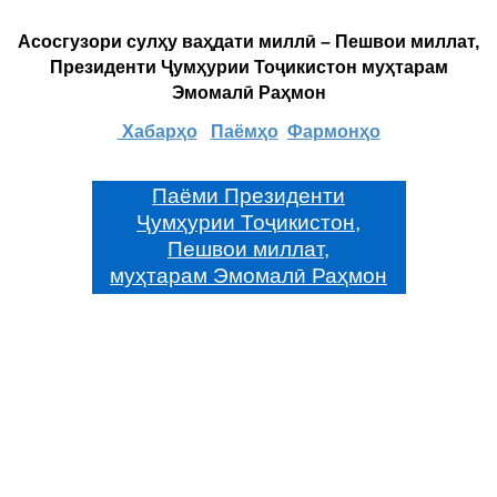
Асосгузори сулҳу ваҳдати миллӣ – Пешвои миллат,
Президенти Ҷумҳурии Тоҷикистон муҳтарам
Эмомалӣ Раҳмон
Хабарҳо
Паёмҳо
Фармонҳо
Паёми Президенти
Ҷумҳурии Тоҷикистон,
Пешвои миллат,
муҳтарам Эмомалӣ Раҳмон