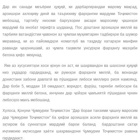
Дар ин санади меъёрии ҳуқуқӣ, ки дарбаргирандаи марому мақсад,
арзишҳои ахлоқиву динӣ ва таърихиву фарҳангии мардуми Тоҷикистон
мебошад, тартибу низоми баргузории аксари маросиму ҷашнҳои
мардумӣ ба инобат гирифта шудаанд. Пос доштани арзишҳои миллӣ ва
тарбияи ватандӯстии ҷавонон аз ҷумлаи муҳимтарин тадбирҳое ба шумор
мераванд, ки аз пайомадҳои номатлуб ва таҳдиду хатарҳои манфии
раванди ҷаҳонишавӣ, аз ҷумла таҳмили унсурҳои фарҳангу мазҳаби
бегона ҳифз мекунад.
Яке аз хусусиятҳои хоси қонун он аст, ки шаҳрвандон ва шахсони ҳуқуқӣ
низ уҳдадор гардидаанд, ки рукнҳои фарҳанги миллӣ, ба монанди
донистани забони давлатӣ ва пӯшидани либоси миллиро риоя намоянд.
Дар боби 5, моддаи 18 омадааст, воридот, фурӯш, тарғиби либосҳои ба
фарҳанги миллӣ бегона, инчунин дар ҷойҳои ҷамъиятӣ пӯшидани чунин
либосҳоо манъ мебошанд.
Хулоса, Қонуни Ҷумҳурии Тоҷикистон “Дар бораи танзими ҷашну маросим
дар Ҷумҳурии Тоҷикистон” ба ҳифзи арзишҳои асили фарҳанги миллӣ ва
эҳтиром ба суннатҳои мардумӣ барои баланд бардоштани сатҳи
иҷтимоию иқтисодии ҳаёти шаҳрвандони Ҷумҳурии Тоҷикистон равона
гардидааст.