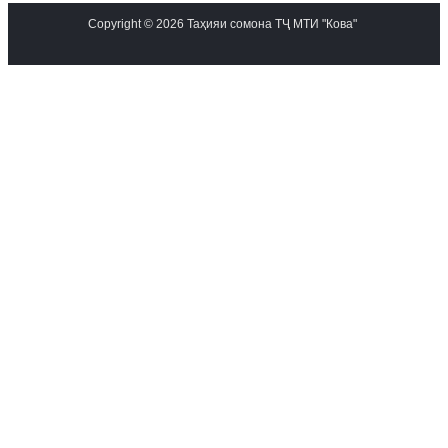
Copyright © 2026 Таҳияи сомона ТҶ МТИ "Кова"