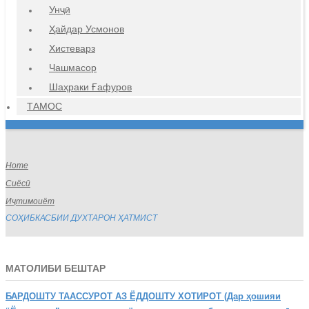
Унҷӣ
Ҳайдар Усмонов
Хистеварз
Чашмасор
Шаҳраки Ғафуров
ТАМОС
Home
Сиёсӣ
Иҷтимоиёт
СОҲИБКАСБИИ ДУХТАРОН ҲАТМИСТ
МАТОЛИБИ БЕШТАР
БАРДОШТУ
ТААССУРОТ АЗ ЁДДОШТУ ХОТИРОТ (Дар ҳошияи