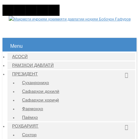
Menu
АСОСӢ
РАМЗҲОИ ДАВЛАТӢ
ПРЕЗИДЕНТ
Суханрониҳо
Сафарҳои дохилӣ
Сафарҳои хориҷӣ
Фармонҳо
Паёмҳо
РОҲБАРИЯТ
Сохтор