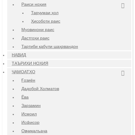
Раиси ноҳия
Тарҷумаи ҳол
Ҳисоботи раис
Муовинони раис
Дастгоҳи раис
Тартиби қабули шаҳрвандон
НАВИД
ТАЪРИХИ НОҲИЯ
ҶАМОАТҲО
Ғозиён
Дадобой Холматов
Ёва
Зарзамин
Исмоил
Исфисор
Овчиқалъача