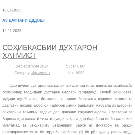
16-11-2025
АЗ
ДАФТАРИ ЁДДОШТ
14-11-2025
СОҲИБКАСБИИ ДУХТАРОН
ҲАТМИСТ
24 September 2024
Super User
Category:
Иҷтимоиёт
Hits: 9232
Дар шӯрои духтарон масъалаи азхудкунии илму дониш ва соҳибкасбу
соҳибҳунар гардидани духтарон баррасӣ гардиданд. Ӯғулой Ҳоҷибоева,
мудири шуъбаи кор бо занон ва оилаи Мақомоти иҷроияи ҳокимияти
давлатии ноҳияи Бобоҷон Ғафуров зимни баррасии масъала аз шароити
беҳтарини таълиму тадрис дар даврони соҳибистиқлолӣ, Стратегия ва
Барномаҳои давлатӣ ҷиҳати рушди соҳа ва дар баробари ин бо далелҳои
муътамад аз беҳунариву бедонишии бархе аз духтарон ва баъди
оиладоршавии онҳо ба гирдоби сарбаста рӯ ба рӯ шудану рафъ карда