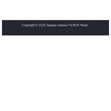
Copyright © 2026 Таҳияи сомона ТҶ МТИ "Кова"