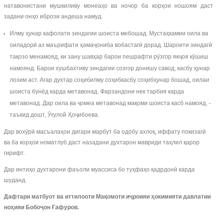
натавонистани мушкиливу монеаҳо ва ночор ба корҳои ношоям даст
задани онҳо ибрози андеша намуд.
Илму ҳунар кафолати зиндагии шоиста мебошад. Мустаҳкамии оила ва
оиладорӣ аз маърифати ҳамаҷониба вобастагӣ дорад. Шароити зиндагӣ
тақозо менамояд, ки зану шавҳар барои пешрафти рӯзгор якҷоя кӯшиш
намоянд. Барои хушбахтиву зиндагии созгор донишу савод, касбу ҳунар
лозим аст. Агар духтар соҳибилму соҳибкасбу соҳибҳунар бошад, оилаи
шоиста бунёд карда метавонад. Фарзандони нек тарбия карда
метавонад. Дар оила ва ҷомеа метавонад мақоми шоиста касб намояд, -
таъкид дошт, Ӯғулой Ҳоҷибоева.
Дар вохӯрӣ масъалаҳои дигари марбут ба одобу ахлоқ, иффату покизагӣ
ва ба корҳои номатлуб даст назадани духтарон мавриди таҳлил қарор
гирифт.
Дар интиҳо духтарони фаъоли муассиса бо туҳфаҳо қадрдонӣ карда
шуданд.
Дафтари матбуот ва иттилооти Мақомоти иҷроияи ҳокимияти давлатии
ноҳияи Бобоҷон Ғафуров.