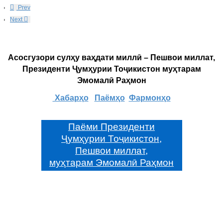
Prev
Next
Асосгузори сулҳу ваҳдати миллӣ – Пешвои миллат,
Президенти Ҷумҳурии Тоҷикистон муҳтарам
Эмомалӣ Раҳмон
Хабарҳо
Паёмҳо
Фармонҳо
Паёми Президенти
Ҷумҳурии Тоҷикистон,
Пешвои миллат,
муҳтарам Эмомалӣ Раҳмон