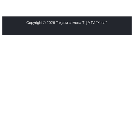
Copyright © 2026 Таҳияи сомона ТҶ МТИ "Кова"