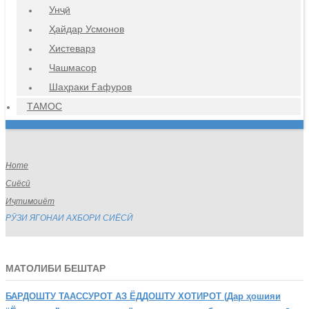
Унҷӣ
Ҳайдар Усмонов
Хистеварз
Чашмасор
Шаҳраки Ғафуров
ТАМОС
Home
Сиёсӣ
Иҷтимоиёт
РӮЗИ ЯГОНАИ АХБОРИ СИЁСӢ
МАТОЛИБИ БЕШТАР
БАРДОШТУ
ТААССУРОТ АЗ ЁДДОШТУ ХОТИРОТ (Дар ҳошияи