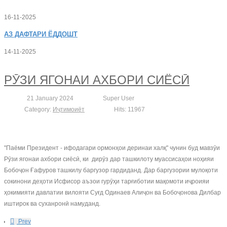
16-11-2025
АЗ
ДАФТАРИ ЁДДОШТ
14-11-2025
РӮЗИ ЯГОНАИ АХБОРИ СИЁСӢ
21 January 2024
Super User
Category:
Иҷтимоиёт
Hits: 11967
"Паёми Президент - ифодагари ормонҳои деринаи халқ" чунин буд мавзӯи
Рӯзи ягонаи ахбори сиёсӣ, ки дирӯз дар ташкилоту муассисаҳои ноҳияи
Бобоҷон Ғафуров ташкилу баргузор гардиданд. Дар баргузории мулоқоти
сокинони деҳоти Исфисор аъзои гурӯҳи тарғиботии мақомоти иҷроияи
ҳокимияти давлатии вилояти Суғд Одинаев Алиҷон ва Бобоҷонова Дилбар
иштирок ва суханронӣ намуданд.
Prev