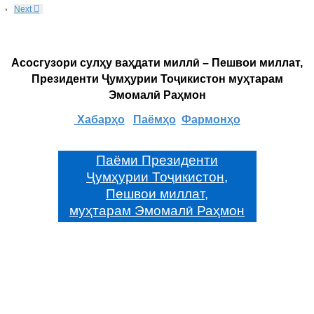
Next
Асосгузори сулҳу ваҳдати миллӣ – Пешвои миллат,
Президенти Ҷумҳурии Тоҷикистон муҳтарам
Эмомалӣ Раҳмон
Хабарҳо
Паёмҳо
Фармонҳо
Паёми Президенти
Ҷумҳурии Тоҷикистон,
Пешвои миллат,
муҳтарам Эмомалӣ Раҳмон