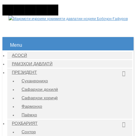
Menu
АСОСӢ
РАМЗҲОИ ДАВЛАТӢ
ПРЕЗИДЕНТ
Суханрониҳо
Сафарҳои дохилӣ
Сафарҳои хориҷӣ
Фармонҳо
Паёмҳо
РОҲБАРИЯТ
Сохтор