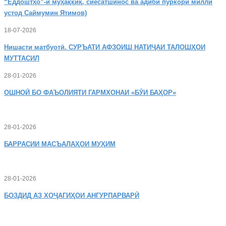
“Ёддоштҳо”-и муҳаққиқ, сиёсатшинос ва адиби пуркори миллӣ
устод Саймумин Ятимов)
18-07-2026
Нишасти
матбуотӣ. СУРЪАТИ АФЗОИШ НАТИҶАИ ТАЛОШҲОИ
МУТТАСИЛ
28-01-2026
ОШНОӢ
БО ФАЪОЛИЯТИ ГАРМХОНАИ «БӮИ БАҲОР»
28-01-2026
БАРРАСИИ МАСЪАЛАҲОИ МУҲИМ
28-01-2026
БОЗДИД
АЗ ХОҶАГИҲОИ АНГУРПАРВАРӢ