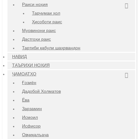
Раиси ноҳия
Тарҷумаи ҳол
Ҳисоботи раис
Муовинони раис
Дастгоҳи раис
Тартиби қабули шаҳрвандон
НАВИД
ТАЪРИХИ НОҲИЯ
ҶАМОАТҲО
Ғозиён
Дадобой Холматов
Ёва
Зарзамин
Исмоил
Исфисор
Овчиқалъача