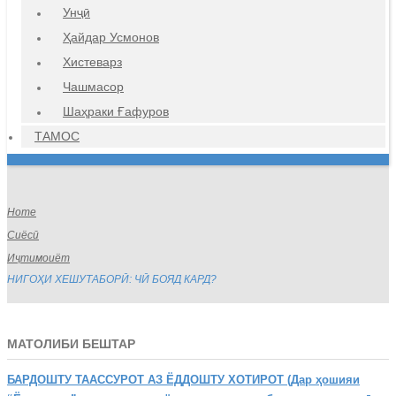
Унҷӣ
Ҳайдар Усмонов
Хистеварз
Чашмасор
Шаҳраки Ғафуров
ТАМОС
Home
Сиёсӣ
Иҷтимоиёт
НИГОҲИ ХЕШУТАБОРӢ: ЧӢ БОЯД КАРД?
МАТОЛИБИ БЕШТАР
БАРДОШТУ
ТААССУРОТ АЗ ЁДДОШТУ ХОТИРОТ (Дар ҳошияи