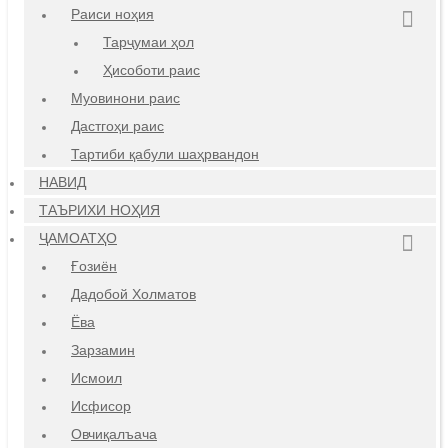
Раиси ноҳия
Тарҷумаи ҳол
Ҳисоботи раис
Муовинони раис
Дастгоҳи раис
Тартиби қабули шаҳрвандон
НАВИД
ТАЪРИХИ НОҲИЯ
ҶАМОАТҲО
Ғозиён
Дадобой Холматов
Ёва
Зарзамин
Исмоил
Исфисор
Овчиқалъача