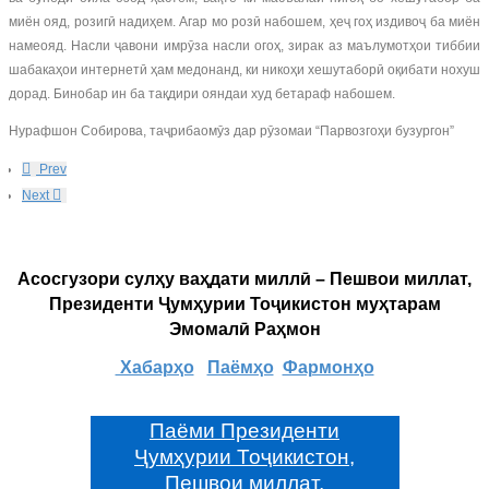
миён ояд, розигӣ надиҳем. Агар мо розӣ набошем, ҳеҷ гоҳ издивоҷ ба миён
намеояд. Насли ҷавони имрӯза насли огоҳ, зирак аз маълумотҳои тиббии
шабакаҳои интернетӣ ҳам медонанд, ки никоҳи хешутаборӣ оқибати нохуш
дорад. Бинобар ин ба тақдири ояндаи худ бетараф набошем.
Нурафшон Собирова, таҷрибаомӯз дар рӯзомаи “Парвозгоҳи бузургон”
Prev
Next
Асосгузори сулҳу ваҳдати миллӣ – Пешвои миллат,
Президенти Ҷумҳурии Тоҷикистон муҳтарам
Эмомалӣ Раҳмон
Хабарҳо
Паёмҳо
Фармонҳо
Паёми Президенти
Ҷумҳурии Тоҷикистон,
Пешвои миллат,