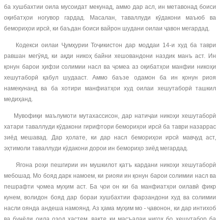
ба хушбахтии оила мусоидат мекунад, аммо дар асл, ин метавонад боиси
оқибатҳои ногувор гардад. Масалан, таваллуди кӯдакони маъюб ва
бемориҳои ирсӣ, ки баъдан боиси вайрон шудани оилаи ҷавон мегардад.
Кодекси оилаи Ҷумҳурии Тоҷикистон дар моддаи 14-и худ ба таври
равшан мегӯяд, ки ақди никоҳ байни хешовандони наздик манъ аст. Ин
қонун барои ҳифзи солимии насл ва ҷомеа аз оқибатҳои манфии никоҳи
хешутаборӣ қабул шудааст. Аммо баъзе одамон ба ин қонун риоя
намекунанд ва ба хотири манфиатҳои худ оилаи хешутаборӣ ташкил
медиҳанд.
Мувофиқи маълумоти мутахассисон, дар натиҷаи никоҳи хешутаборӣ
хатари таваллуди кӯдакони гирифтори бемориҳои ирсӣ ба таври назаррас
зиёд мешавад. Дар ҳолате, ки дар насл бемориҳои ирсӣ мавҷуд аст,
эҳтимоли таваллуди кӯдакони дорои ин бемориҳо зиёд мегардад.
Ягона роҳи пешгирии ин мушкилот қатъ кардани никоҳи хешутаборӣ
мебошад. Мо бояд дарк намоем, ки риояи ин қонун барои солимии насл ва
пешрафти ҷомеа муҳим аст. Ба ҷои он ки ба манфиатҳои оилавӣ фикр
кунем, волидон бояд дар бораи хушбахтии фарзандони худ ва солимии
насли оянда андеша намоянд. Аз ҳама муҳим мо - ҷавонон, ки дар интихоб
ва бунёди оила озод ҳастем, вақте ки масъалаи нигоҳ бо хешутабор ба