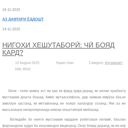
16-11-2025
АЗ
ДАФТАРИ ЁДДОШТ
14-11-2025
НИГОҲИ ХЕШУТАБОРӢ: ЧӢ БОЯД
КАРД?
12 August 2025
Super User
Category:
Иҷтимоиёт
Hits: 8042
Оила - пояи ҷомеа аст ва ҳар як фард ҳуқуқ дорад, ки оилаи хушбахту
мустаҳкам дошта бошад. Аммо мутаассифона, дар ҷомеаи имрӯза баъзе
амалҳое ҳастанд, ки метавонанд ин пояро халалдор созанд. Яке аз ин
масъалаҳои нигаронкунанда никоҳи хешутаборӣ мебошад.
Волидайн бо нияти мустаҳкам кардани робитаҳои оилавӣ, баъзан
фарзандони худро ба хешовандон медиҳанд. Онҳо бовар доранд, ки ин кор