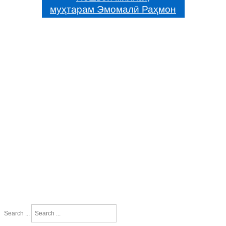
муҳтарам Эмомалӣ Раҳмон
Search ...