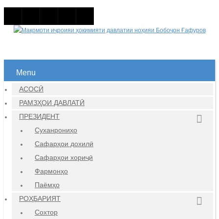
Menu
АСОСӢ
РАМЗҲОИ ДАВЛАТӢ
ПРЕЗИДЕНТ
Суханрониҳо
Сафарҳои дохилӣ
Сафарҳои хориҷӣ
Фармонҳо
Паёмҳо
РОҲБАРИЯТ
Сохтор