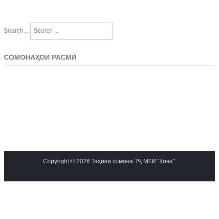
Search ...
СОМОНАҲОИ РАСМӢ
Copyright © 2026 Таҳияи сомона ТҶ МТИ "Кова"