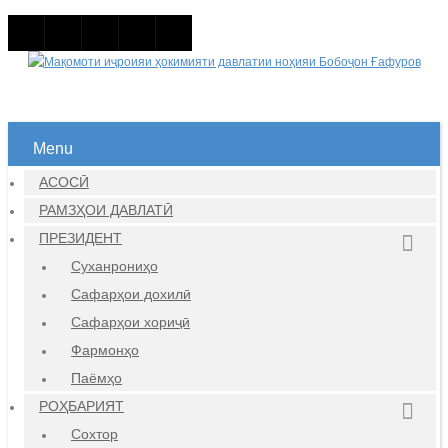
Menu
АСОСӢ
РАМЗҲОИ ДАВЛАТӢ
ПРЕЗИДЕНТ
Суханрониҳо
Сафарҳои дохилӣ
Сафарҳои хориҷӣ
Фармонҳо
Паёмҳо
РОҲБАРИЯТ
Сохтор