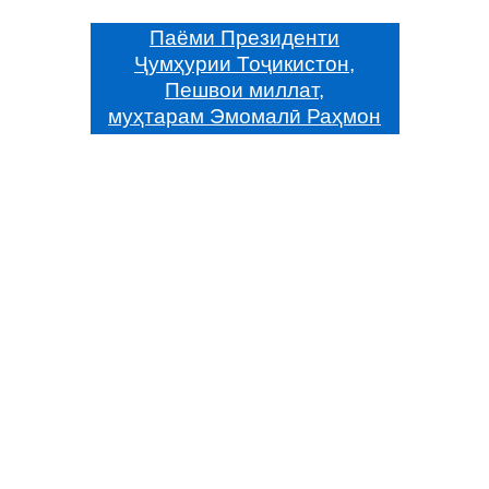
Паёми Президенти
Ҷумҳурии Тоҷикистон,
Пешвои миллат,
муҳтарам Эмомалӣ Раҳмон