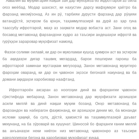
Аввалин ва муҳимтарин нақши зан дар мубориза бо ифротгароӣ аз оила
оғоз меёбад. Модар шахсест, ки нахустин дарсу мафҳумҳои ҳаётро ба
фарзанд меомӯзонад. Аз ин рӯ, тарбияи дурусти фарзанд дар рӯҳияи
ватандӯстӣ, эҳтиром ба қонун, таҳаммулпазирӣ ва дурӣ аз ҳар гуна
таассубу ифротгароӣ, маҳз аз заҳмати модар вобаста аст. Зани огоҳ ва
босавод метавонад фарзандони худро аз таъсири андешаҳои ифротӣ ва
гурӯҳҳои зараровар муҳофизат намояд.
Фазои солими оилавӣ, ки дар он муколамаи кушод ҳукмрон аст ва эҳтиром
ба ақидаҳои дигар ташвиқ мегардад, барои пешгирии гароиш ба
ифротгароӣ заминаи мустаҳкам мегузорад. Занон метавонанд муҳитеро
фароҳам оваранд, ки дар он ҷавонон эҳсоси бегонагӣ накунанд ва ба
домани ақидаҳои харобиовар наафтанд.
Ифротгароён аксаран аз ноогоҳии динӣ ва фарҳангии ҷавонон
сӯистифода мебаранд. Занон метавонанд дар муҳофизати арзишҳои
асили миллӣ ва динӣ нақши муҳим бозанд. Онҳо метавонанд ба
фарзандон ва наберагон фаҳмонанд, ки арзишҳои динии мо, ба монанди
исломи ҳақиқӣ, ба сулҳ, дӯстӣ, ҳамзистӣ ва таҳаммулпазирӣ даъват
мекунанд, на ба зӯроварӣ ва хушунат. Шиносоӣ бо фарҳанги ғании миллӣ
ва анъанаҳои неки ниёгон низ метавонад ҷавононро аз таъсири
идеологияҳои бегона ва харобиовар муҳофизат кунад.