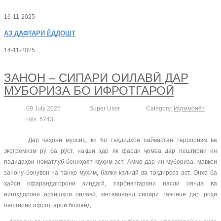
16-11-2025
АЗ
ДАФТАРИ ЁДДОШТ
14-11-2025
ЗАНОН – СИПАРИ ОИЛАВӢ ДАР
МУБОРИЗА БО ИФРОТГАРОӢ
09 July 2025
Super User
Category:
Иҷтимоиёт
Hits: 6743
Дар ҷаҳони муосир, ки бо таҳдидҳои пайвастаи терроризм ва
экстремизм рӯ ба рӯст, нақши ҳар як фарди ҷомеа дар пешгирии ин
падидаҳои номатлуб бениҳоят муҳим аст. Аммо дар ин мубориза, мавқеи
занону бонувон на танҳо муҳим, балки калидӣ ва тақдирсоз аст. Онҳо ба
ҳайси офарандагорони зиндагӣ, тарбиятгарони насли оянда ва
нигоҳдорони арзишҳои оилавӣ, метавонанд сипари тавоное дар роҳи
пешгирии ифротгароӣ бошанд.