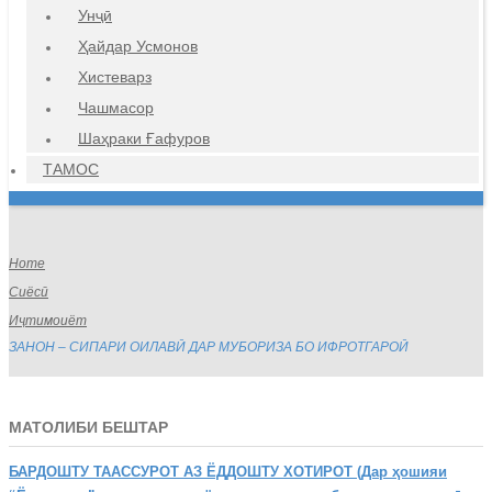
Унҷӣ
Ҳайдар Усмонов
Хистеварз
Чашмасор
Шаҳраки Ғафуров
ТАМОС
Home
Сиёсӣ
Иҷтимоиёт
ЗАНОН – СИПАРИ ОИЛАВӢ ДАР МУБОРИЗА БО ИФРОТГАРОӢ
МАТОЛИБИ БЕШТАР
БАРДОШТУ
ТААССУРОТ АЗ ЁДДОШТУ ХОТИРОТ (Дар ҳошияи