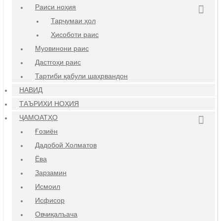
Раиси ноҳия
Тарҷумаи ҳол
Ҳисоботи раис
Муовинони раис
Дастгоҳи раис
Тартиби қабули шаҳрвандон
НАВИД
ТАЪРИХИ НОҲИЯ
ҶАМОАТҲО
Ғозиён
Дадобой Холматов
Ёва
Зарзамин
Исмоил
Исфисор
Овчиқалъача