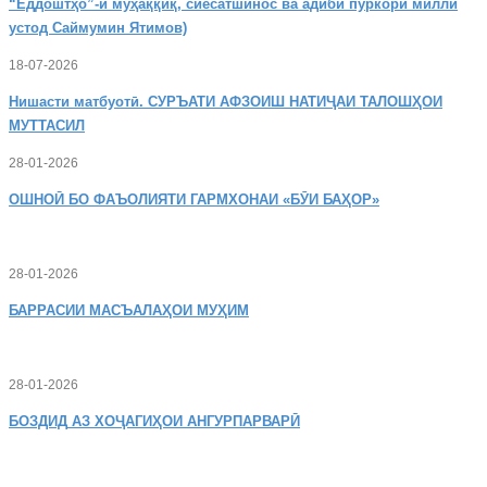
“Ёддоштҳо”-и муҳаққиқ, сиёсатшинос ва адиби пуркори миллӣ
устод Саймумин Ятимов)
18-07-2026
Нишасти
матбуотӣ. СУРЪАТИ АФЗОИШ НАТИҶАИ ТАЛОШҲОИ
МУТТАСИЛ
28-01-2026
ОШНОӢ
БО ФАЪОЛИЯТИ ГАРМХОНАИ «БӮИ БАҲОР»
28-01-2026
БАРРАСИИ МАСЪАЛАҲОИ МУҲИМ
28-01-2026
БОЗДИД
АЗ ХОҶАГИҲОИ АНГУРПАРВАРӢ