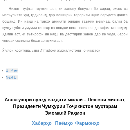
Ниҳоят гуфтан мумкин аст, ки занону бонувон бо хирад, эҳсос ва
масъулияти худ, қодиранд, дар пешгирии тероризм нқши барҷаста дошта
бошанд. Ин нақш на танҳо амнияти оиларо таъмин мекунад, балки ба
сулҳу суботи умумии кишвар ва ояндаи неки насли оянда кафил мегардад.
Ҳамин аст, ки эътирофи ин нақш ва дастгирии занон дар ин ҷода, барои
ҷомеаи солим ва бехатар муҳим аст.
Ӯғулой Қоситова, узви Иттифоқи журналистони Тоҷикистон
Prev
Next
Асосгузори сулҳу ваҳдати миллӣ – Пешвои миллат,
Президенти Ҷумҳурии Тоҷикистон муҳтарам
Эмомалӣ Раҳмон
Хабарҳо
Паёмҳо
Фармонҳо