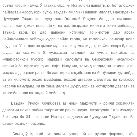
бузург табрик намуд. Ӯ таъкид кард, ки Истиқлоли давлатӣ, ки бо талошҳои
пайвастаи Асосгузори сулҳу ваҳдати миллӣ - Пешвои миллат, Президенти
Ҷумҳурии Тоҷикистон муҳтарам Эмомалӣ Раҳмон ба даст омадааст,
сарчашмаи ҳамаи пешрафтҳо ва дастовардҳои миллати тоҷик мебошад.
Таъкид кард, ки дар даврони истиқлол Тоҷикистон дар арсаи
байналмилалӣ ҷойгоҳи худро пайдо карда, ба комёбиҳои беназир ноил
шудааст. Ӯ аз дастовардҳои мушаххаси ҷамоати деҳоти Хистеварз ёдовар
шуда, аз сохтмони 8 муассисаи таълимӣ, аз ҷумла мактабҳо ва
кӯдакистонҳои муосир, маркази саломатӣ ва беморхонаи касалиҳои
сироятӣ бо ифтихор сухан гуфт. Инчунин, таъкид гардид, ки сокинони ин
маҳалла дар соли равон бо дастгирии соҳибкорон ва бо кӯшиши худ зиёда
аз як километр роҳро мумфарш, роҳҳои дигарро шағалпӯш ва кӯчаҳоро
чароғон намуданд, ки ин ҳама далели шукргузорӣ аз Истиқлоли давлатӣ ва
ҳисси баланди ватандорӣ мебошад.
Баъдан, Ӯғулой Ҳоҷибоева аз номи Мақомоти иҷроияи ҳокимияти
давлатии ноҳия паёми табрикотии раиси ноҳия Нусратулло Салимзодаро
бахшида ба 34 - солагии Истиқлоли давлатии Ҷумҳурии Тоҷикистон ба
самъи ҳозирин расонид.
Бимоҳрӯ Қосимӣ низ зимни суханронӣ аз рушди фарҳанг, эҳёи