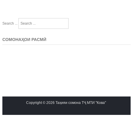
Search ...
СОМОНАҲОИ РАСМӢ
Copyright © 2026 Таҳияи сомона ТҶ МТИ "Кова"