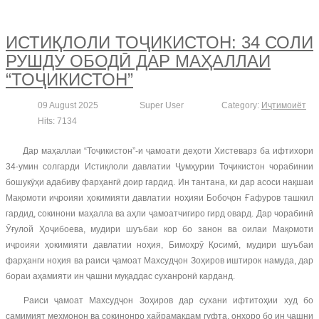
ИСТИҚЛОЛИ ТОҶИКИСТОН: 34 СОЛИ
РУШДУ ОБОДӢ ДАР МАҲАЛЛАИ
“ТОҶИКИСТОН”
09 August 2025
Super User
Category:
Иҷтимоиёт
Hits: 7134
Дар маҳаллаи “Тоҷикистон”-и ҷамоати деҳоти Хистеварз ба ифтихори
34-умин солгарди Истиқлоли давлатии Ҷумҳурии Тоҷикистон чорабинии
бошукӯҳи адабиву фарҳангӣ доир гардид. Ин тантана, ки дар асоси нақшаи
Мақомоти иҷроияи ҳокимияти давлатии ноҳияи Бобоҷон Ғафуров ташкил
гардид, сокинони маҳалла ва аҳли ҷамоатчигиро гирд овард. Дар чорабинӣ
Ӯғулой Ҳоҷибоева, мудири шуъбаи кор бо занон ва оилаи Мақомоти
иҷроияи ҳокимияти давлатии ноҳия, Бимоҳрӯ Қосимӣ, мудири шуъбаи
фарҳанги ноҳия ва раиси ҷамоат Махсудҷон Зоҳиров иштирок намуда, дар
бораи аҳамияти ин ҷашни муқаддас суханронӣ карданд.
Раиси ҷамоат Махсудҷон Зоҳиров дар сухани ифтитоҳии худ бо
самимият меҳмонон ва сокинонро хайрамақдам гуфта, онҳоро бо ин ҷашни