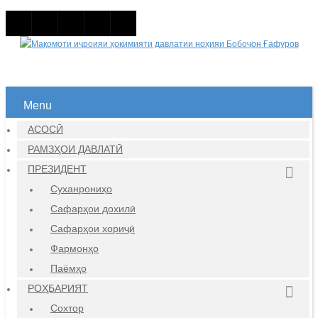
Menu
АСОСӢ
РАМЗҲОИ ДАВЛАТӢ
ПРЕЗИДЕНТ
Суханрониҳо
Сафарҳои дохилӣ
Сафарҳои хориҷӣ
Фармонҳо
Паёмҳо
РОҲБАРИЯТ
Сохтор