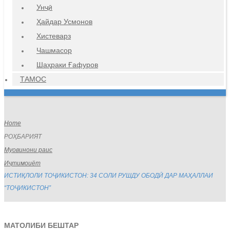
Унҷӣ
Ҳайдар Усмонов
Хистеварз
Чашмасор
Шаҳраки Ғафуров
ТАМОС
Home
РОҲБАРИЯТ
Муовинони раис
Иҷтимоиёт
ИСТИҚЛОЛИ ТОҶИКИСТОН: 34 СОЛИ РУШДУ ОБОДӢ ДАР МАҲАЛЛАИ
“ТОҶИКИСТОН”
МАТОЛИБИ БЕШТАР