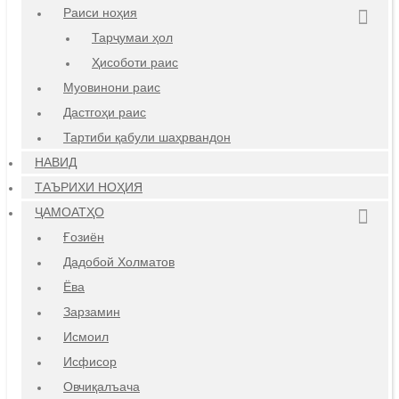
Раиси ноҳия
Тарҷумаи ҳол
Ҳисоботи раис
Муовинони раис
Дастгоҳи раис
Тартиби қабули шаҳрвандон
НАВИД
ТАЪРИХИ НОҲИЯ
ҶАМОАТҲО
Ғозиён
Дадобой Холматов
Ёва
Зарзамин
Исмоил
Исфисор
Овчиқалъача