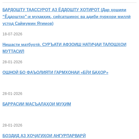
БАРДОШТУ
ТААССУРОТ АЗ ЁДДОШТУ ХОТИРОТ (Дар ҳошияи
“Ёддоштҳо”-и муҳаққиқ, сиёсатшинос ва адиби пуркори миллӣ
устод Саймумин Ятимов)
18-07-2026
Нишасти
матбуотӣ. СУРЪАТИ АФЗОИШ НАТИҶАИ ТАЛОШҲОИ
МУТТАСИЛ
28-01-2026
ОШНОӢ
БО ФАЪОЛИЯТИ ГАРМХОНАИ «БӮИ БАҲОР»
28-01-2026
БАРРАСИИ МАСЪАЛАҲОИ МУҲИМ
28-01-2026
БОЗДИД
АЗ ХОҶАГИҲОИ АНГУРПАРВАРӢ