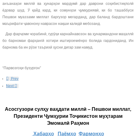
анъанаҳои миллӣ ва ҳунарҳои мардумӣ дар даврони соҳибистиқлолӣ
ёдовар шуд. Ӯ қайд кард, ки озмунҳои ҷумҳуриявӣ, ки бо ташаббуси
Пешвои муаззами миллат баргузор мегарданд, дар баланд бардоштани
маърифати ҷавонону наврасон нақши калидӣ мебозанд.
Дар фарҷоми чорабинӣ, гурӯҳи карнайнавозон ва ҳунармандони маҳаллӣ
бо барномаи фарҳангӣ хотири иштирокчиёнро болида гардониданд. Ин
барнома ба ин рӯзи таърихӣ ҳусни дигар зам намуд.
“Парвозгоҳи бузургон”
Prev
Next
Асосгузори сулҳу ваҳдати миллӣ – Пешвои миллат,
Президенти Ҷумҳурии Тоҷикистон муҳтарам
Эмомалӣ Раҳмон
Хабарҳо
Паёмҳо
Фармонҳо