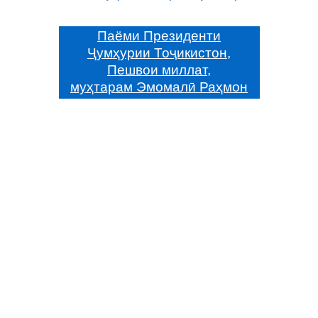
Паёми Президенти
Ҷумҳурии Тоҷикистон,
Пешвои миллат,
муҳтарам Эмомалӣ Раҳмон