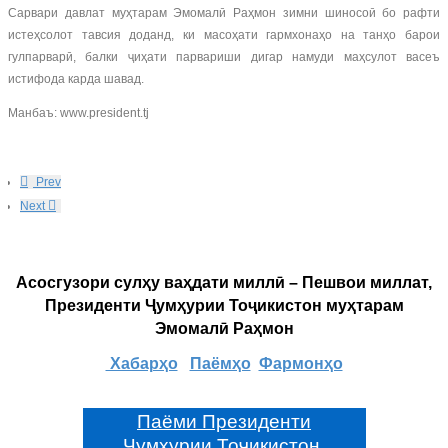
Сарвари давлат муҳтарам Эмомалӣ Раҳмон зимни шиносоӣ бо рафти
истеҳсолот тавсия доданд, ки масоҳати гармхонаҳо на танҳо барои
гулпарварӣ, балки ҷиҳати парвариши дигар намуди маҳсулот васеъ
истифода карда шавад.
Манбаъ: www.president.tj
Prev
Next
Асосгузори сулҳу ваҳдати миллӣ – Пешвои миллат,
Президенти Ҷумҳурии Тоҷикистон муҳтарам
Эмомалӣ Раҳмон
Хабарҳо
Паёмҳо
Фармонҳо
Паёми Президенти
Ҷумҳурии Тоҷикистон,