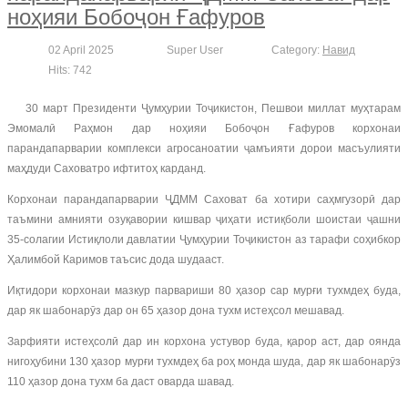
ноҳияи Бобоҷон Ғафуров
02 April 2025
Super User
Category:
Навид
Hits: 742
30 март Президенти Ҷумҳурии Тоҷикистон, Пешвои миллат муҳтарам
Эмомалӣ Раҳмон дар ноҳияи Бобоҷон Ғафуров корхонаи
парандапарварии комплекси агросаноатии ҷамъияти дорои масъулияти
маҳдуди Саховатро ифтитоҳ карданд.
Корхонаи парандапарварии ҶДММ Саховат ба хотири саҳмгузорӣ дар
таъмини амнияти озуқавории кишвар ҷиҳати истиқболи шоистаи ҷашни
35-солагии Истиқлоли давлатии Ҷумҳурии Тоҷикистон аз тарафи соҳибкор
Ҳалимбой Каримов таъсис дода шудааст.
Иқтидори корхонаи мазкур парвариши 80 ҳазор сар мурғи тухмдеҳ буда,
дар як шабонарӯз дар он 65 ҳазор дона тухм истеҳсол мешавад.
Зарфияти истеҳсолӣ дар ин корхона устувор буда, қарор аст, дар оянда
нигоҳубини 130 ҳазор мурғи тухмдеҳ ба роҳ монда шуда, дар як шабонарӯз
110 ҳазор дона тухм ба даст оварда шавад.