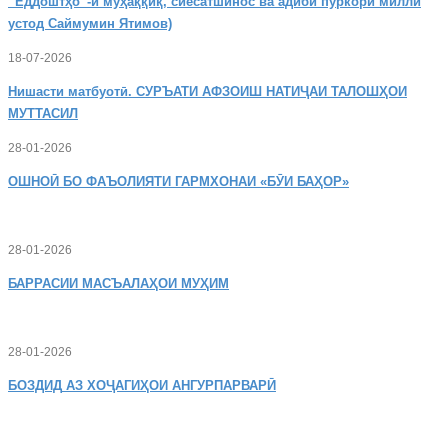
“Ёддоштҳо”-и муҳаққиқ, сиёсатшинос ва адиби пуркори миллӣ
устод Саймумин Ятимов)
18-07-2026
Нишасти
матбуотӣ. СУРЪАТИ АФЗОИШ НАТИҶАИ ТАЛОШҲОИ
МУТТАСИЛ
28-01-2026
ОШНОӢ
БО ФАЪОЛИЯТИ ГАРМХОНАИ «БӮИ БАҲОР»
28-01-2026
БАРРАСИИ МАСЪАЛАҲОИ МУҲИМ
28-01-2026
БОЗДИД
АЗ ХОҶАГИҲОИ АНГУРПАРВАРӢ