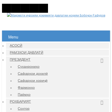
Menu
АСОСӢ
РАМЗҲОИ ДАВЛАТӢ
ПРЕЗИДЕНТ
Суханрониҳо
Сафарҳои дохилӣ
Сафарҳои хориҷӣ
Фармонҳо
Паёмҳо
РОҲБАРИЯТ
Сохтор