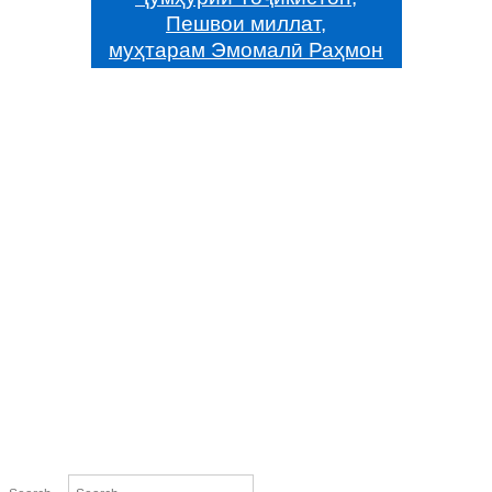
Пешвои миллат,
муҳтарам Эмомалӣ Раҳмон