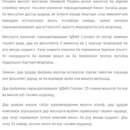
Пешвои миллат муҳтарам Эмомалӣ Раҳмон аснои шиносоӣ ба иқдоми
соҳибкор ҷиҳати таъсиси корхонаи парандапарварӣ баҳои баланд дода,
ба масъулон дастур доданд, ки бобати рушди бештари соҳа имкониятҳои
мавҷудаи истеҳсолиро васеъ истифода намуда, ҳамаи зинаҳои
парандапарвариро дар истеҳсолот дурусту мақсаднок ба роҳ андозанд.
Масоҳати корхонаи парандапарварии ҶДММ Саховат як гектар заминро
ташкил дода, дар он фаъолияти 3 мурғхона ва 1 коргоҳи чӯҷабарорӣ ба
роҳ монда шудааст. Аҳли заҳмати корхона ба парвариши мурғҳои хушзот
бо назардошти ба иқлими маҳал ва ба бемориҳои гуногун мутобиқ
буданашон бартарӣ медиҳанд.
Зимнан, дар ҳудуди фабрика коргоҳи истеҳсоли хӯроки омехтаи паранда
низ фаъолият дорад, ки ба коркарди ашёи хом машғул мебошад.
Дар фабрикаи парандапарварии ҶДММ Саховат 25 сокини маҳаллӣ бо кор
ва маоши хуб таъмин шудаанд.
Дар доираи корҳои сабзу хуррамгардонии муҳити атроф, дар ҳудуди
комплекси агросаноатӣ дар масоҳати муайян гармхонаҳо ташкил гардида,
дар онҳо парвариши гулҳои мавсимӣ васеъ ба роҳ монда шудааст. Дар
онҳо 15 нафар, асосан занон бо кор таъмин шудаанд.