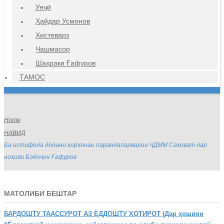
Унҷӣ
Ҳайдар Усмонов
Хистеварз
Чашмасор
Шаҳраки Ғафуров
ТАМОС
Home
НАВИД
Ба истифода додани корхонаи парандапарварии ҶДММ Саховат дар
ноҳияи Бобоҷон Ғафуров
МАТОЛИБИ БЕШТАР
БАРДОШТУ
ТААССУРОТ АЗ ЁДДОШТУ ХОТИРОТ (Дар ҳошияи