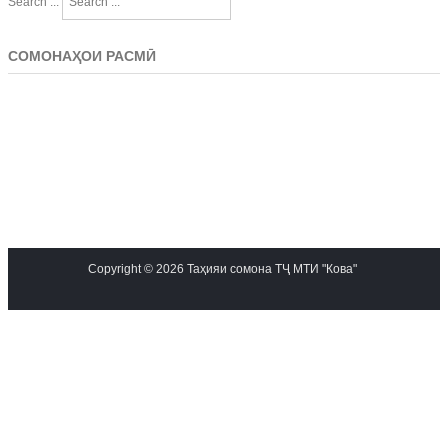
Search ...
СОМОНАҲОИ РАСМӢ
Copyright © 2026 Таҳияи сомона ТҶ МТИ "Кова"