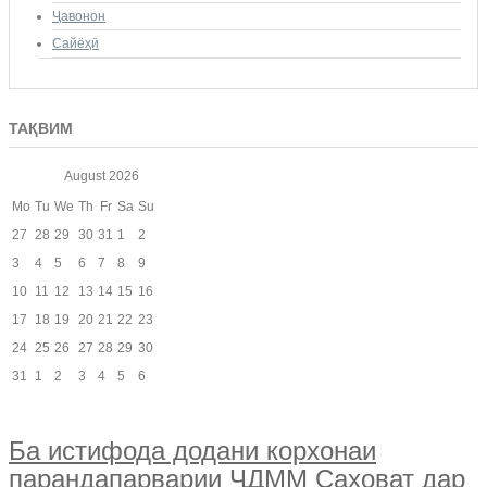
Ҷавонон
Сайёҳӣ
ТАҚВИМ
August
2026
Mo
Tu
We
Th
Fr
Sa
Su
27
28
29
30
31
1
2
3
4
5
6
7
8
9
10
11
12
13
14
15
16
17
18
19
20
21
22
23
24
25
26
27
28
29
30
31
1
2
3
4
5
6
Ба истифода додани корхонаи
парандапарварии ҶДММ Саховат дар