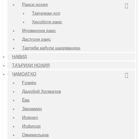
Раиси ноҳия
Тарҷумаи ҳол
Ҳисоботи раис
Муовинони раис
Дастгоҳи раис
Тартиби қабули шаҳрвандон
НАВИД
ТАЪРИХИ НОҲИЯ
ҶАМОАТҲО
Ғозиён
Дадобой Холматов
Ёва
Зарзамин
Исмоил
Исфисор
Овчиқалъача