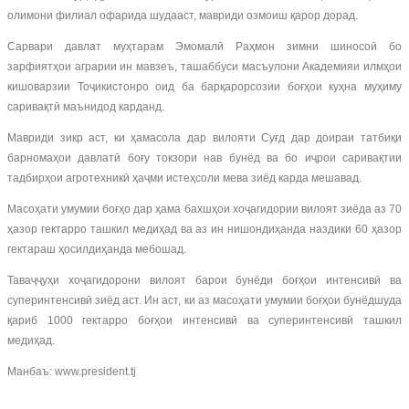
олимони филиал офарида шудааст, мавриди озмоиш қарор дорад.
Сарвари давлат муҳтарам Эмомалӣ Раҳмон зимни шиносоӣ бо
зарфиятҳои аграрии ин мавзеъ, ташаббуси масъулони Академияи илмҳои
кишоварзии Тоҷикистонро оид ба барқарорсозии боғҳои куҳна муҳиму
саривақтӣ маънидод карданд.
Мавриди зикр аст, ки ҳамасола дар вилояти Суғд дар доираи татбиқи
барномаҳои давлатӣ боғу токзори нав бунёд ва бо иҷрои саривақтии
тадбирҳои агротехникӣ ҳаҷми истеҳсоли мева зиёд карда мешавад.
Масоҳати умумии боғҳо дар ҳама бахшҳои хоҷагидории вилоят зиёда аз 70
ҳазор гектарро ташкил медиҳад ва аз ин нишондиҳанда наздики 60 ҳазор
гектараш ҳосилдиҳанда мебошад.
Таваҷҷуҳи хоҷагидорони вилоят барои бунёди боғҳои интенсивӣ ва
суперинтенсивӣ зиёд аст. Ин аст, ки аз масоҳати умумии боғҳои бунёдшуда
қариб 1000 гектарро боғҳои интенсивӣ ва суперинтенсивӣ ташкил
медиҳад.
Манбаъ: www.president.tj