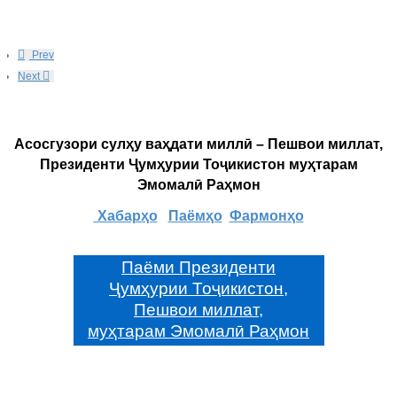
Prev
Next
Асосгузори сулҳу ваҳдати миллӣ – Пешвои миллат,
Президенти Ҷумҳурии Тоҷикистон муҳтарам
Эмомалӣ Раҳмон
Хабарҳо
Паёмҳо
Фармонҳо
Паёми Президенти
Ҷумҳурии Тоҷикистон,
Пешвои миллат,
муҳтарам Эмомалӣ Раҳмон