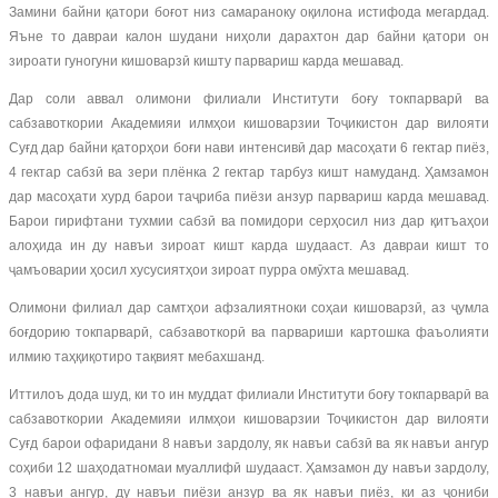
Замини байни қатори боғот низ самараноку оқилона истифода мегардад.
Яъне то давраи калон шудани ниҳоли дарахтон дар байни қатори он
зироати гуногуни кишоварзӣ кишту парвариш карда мешавад.
Дар соли аввал олимони филиали Институти боғу токпарварӣ ва
сабзавоткории Академияи илмҳои кишоварзии Тоҷикистон дар вилояти
Суғд дар байни қаторҳои боғи нави интенсивӣ дар масоҳати 6 гектар пиёз,
4 гектар сабзӣ ва зери плёнка 2 гектар тарбуз кишт намуданд. Ҳамзамон
дар масоҳати хурд барои таҷриба пиёзи анзур парвариш карда мешавад.
Барои гирифтани тухмии сабзӣ ва помидори серҳосил низ дар қитъаҳои
алоҳида ин ду навъи зироат кишт карда шудааст. Аз давраи кишт то
ҷамъоварии ҳосил хусусиятҳои зироат пурра омӯхта мешавад.
Олимони филиал дар самтҳои афзалиятноки соҳаи кишоварзӣ, аз ҷумла
боғдорию токпарварӣ, сабзавоткорӣ ва парвариши картошка фаъолияти
илмию таҳқиқотиро тақвият мебахшанд.
Иттилоъ дода шуд, ки то ин муддат филиали Институти боғу токпарварӣ ва
сабзавоткории Академияи илмҳои кишоварзии Тоҷикистон дар вилояти
Суғд барои офаридани 8 навъи зардолу, як навъи сабзӣ ва як навъи ангур
соҳиби 12 шаҳодатномаи муаллифӣ шудааст. Ҳамзамон ду навъи зардолу,
3 навъи ангур, ду навъи пиёзи анзур ва як навъи пиёз, ки аз ҷониби