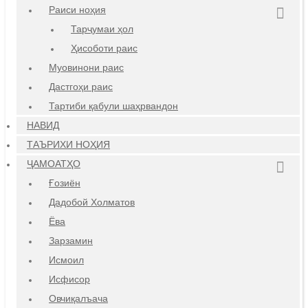
Раиси ноҳия
Тарҷумаи ҳол
Ҳисоботи раис
Муовинони раис
Дастгоҳи раис
Тартиби қабули шаҳрвандон
НАВИД
ТАЪРИХИ НОҲИЯ
ҶАМОАТҲО
Ғозиён
Дадобой Холматов
Ёва
Зарзамин
Исмоил
Исфисор
Овчиқалъача