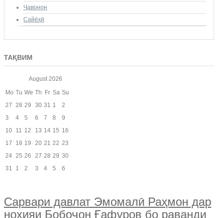
Ҷавонон
Сайёҳӣ
ТАҚВИМ
August
2026
Mo
Tu
We
Th
Fr
Sa
Su
27
28
29
30
31
1
2
3
4
5
6
7
8
9
10
11
12
13
14
15
16
17
18
19
20
21
22
23
24
25
26
27
28
29
30
31
1
2
3
4
5
6
Сарвари давлат Эмомалӣ Раҳмон дар
ноҳияи Бобоҷон Ғафуров бо раванди