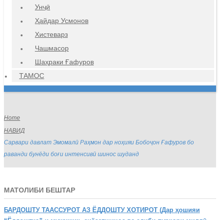
Унҷӣ
Ҳайдар Усмонов
Хистеварз
Чашмасор
Шаҳраки Ғафуров
ТАМОС
Home
НАВИД
Сарвари давлат Эмомалӣ Раҳмон дар ноҳияи Бобоҷон Ғафуров бо
раванди бунёди боғи интенсивӣ шинос шуданд
МАТОЛИБИ БЕШТАР
БАРДОШТУ
ТААССУРОТ АЗ ЁДДОШТУ ХОТИРОТ (Дар ҳошияи