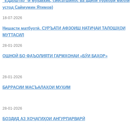
“Ёддоштҳо”-и муҳаққиқ, сиёсатшинос ва адиби пуркори миллӣ
устод Саймумин Ятимов)
18-07-2026
Нишасти
матбуотӣ. СУРЪАТИ АФЗОИШ НАТИҶАИ ТАЛОШҲОИ
МУТТАСИЛ
28-01-2026
ОШНОӢ
БО ФАЪОЛИЯТИ ГАРМХОНАИ «БӮИ БАҲОР»
28-01-2026
БАРРАСИИ МАСЪАЛАҲОИ МУҲИМ
28-01-2026
БОЗДИД
АЗ ХОҶАГИҲОИ АНГУРПАРВАРӢ