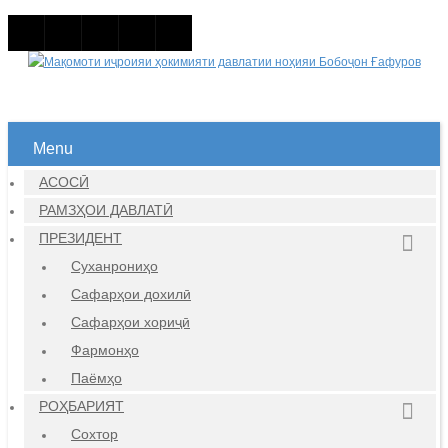
Menu
АСОСӢ
РАМЗҲОИ ДАВЛАТӢ
ПРЕЗИДЕНТ
Суханрониҳо
Сафарҳои дохилӣ
Сафарҳои хориҷӣ
Фармонҳо
Паёмҳо
РОҲБАРИЯТ
Сохтор