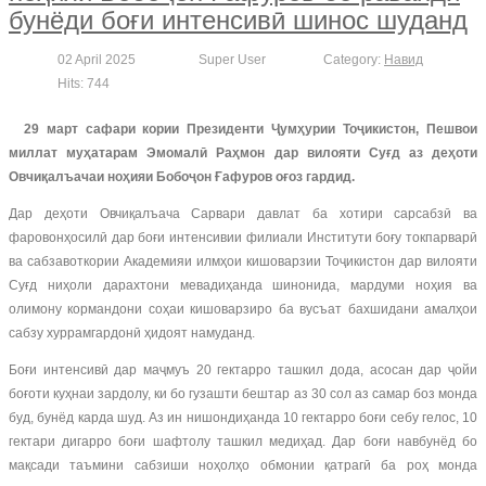
бунёди боғи интенсивӣ шинос шуданд
02 April 2025
Super User
Category:
Навид
Hits: 744
29 март сафари кории Президенти Ҷумҳурии Тоҷикистон, Пешвои
миллат муҳатарам Эмомалӣ Раҳмон дар вилояти Суғд аз деҳоти
Овчиқалъачаи ноҳияи Бобоҷон Ғафуров оғоз гардид.
Дар деҳоти Овчиқалъача Сарвари давлат ба хотири сарсабзӣ ва
фаровонҳосилӣ дар боғи интенсивии филиали Институти боғу токпарварӣ
ва сабзавоткории Академияи илмҳои кишоварзии Тоҷикистон дар вилояти
Суғд ниҳоли дарахтони мевадиҳанда шинонида, мардуми ноҳия ва
олимону кормандони соҳаи кишоварзиро ба вусъат бахшидани амалҳои
сабзу хуррамгардонӣ ҳидоят намуданд.
Боғи интенсивӣ дар маҷмуъ 20 гектарро ташкил дода, асосан дар ҷойи
боғоти куҳнаи зардолу, ки бо гузашти бештар аз 30 сол аз самар боз монда
буд, бунёд карда шуд. Аз ин нишондиҳанда 10 гектарро боғи себу гелос, 10
гектари дигарро боғи шафтолу ташкил медиҳад. Дар боғи навбунёд бо
мақсади таъмини сабзиши ноҳолҳо обмонии қатрагӣ ба роҳ монда