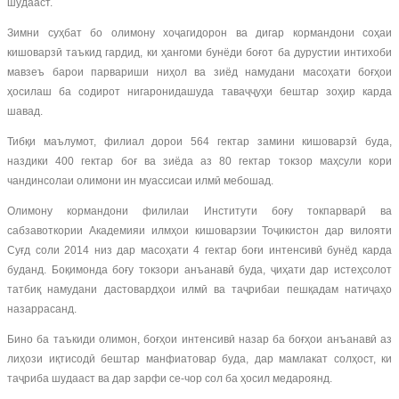
шудааст.
Зимни суҳбат бо олимону хоҷагидорон ва дигар кормандони соҳаи
кишоварзӣ таъкид гардид, ки ҳангоми бунёди боғот ба дурустии интихоби
мавзеъ барои парвариши ниҳол ва зиёд намудани масоҳати боғҳои
ҳосилаш ба содирот нигаронидашуда таваҷҷуҳи бештар зоҳир карда
шавад.
Тибқи маълумот, филиал дорои 564 гектар замини кишоварзӣ буда,
наздики 400 гектар боғ ва зиёда аз 80 гектар токзор маҳсули кори
чандинсолаи олимони ин муассисаи илмӣ мебошад.
Олимону кормандони филилаи Институти боғу токпарварӣ ва
сабзавоткории Академияи илмҳои кишоварзии Тоҷикистон дар вилояти
Суғд соли 2014 низ дар масоҳати 4 гектар боғи интенсивӣ бунёд карда
буданд. Боқимонда боғу токзори анъанавӣ буда, ҷиҳати дар истеҳсолот
татбиқ намудани дастовардҳои илмӣ ва таҷрибаи пешқадам натиҷаҳо
назаррасанд.
Бино ба таъкиди олимон, боғҳои интенсивӣ назар ба боғҳои анъанавӣ аз
лиҳози иқтисодӣ бештар манфиатовар буда, дар мамлакат солҳост, ки
таҷриба шудааст ва дар зарфи се-чор сол ба ҳосил медароянд.