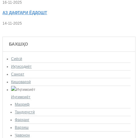
16-11-2025
АЗ
ДАФТАРИ ЁДДОШТ
14-11-2025
БАХШҲО
Сиёсӣ
Иқтисодиёт
Саноат
Кишоварзӣ
Иҷтимоиёт
Маориф
Тандурустӣ
Фарҳанг
Варзиш
Ҷавонон