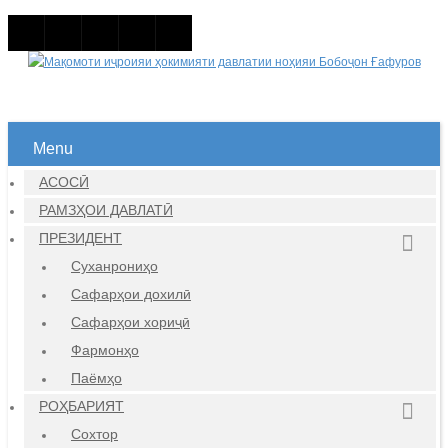
Menu
АСОСӢ
РАМЗҲОИ ДАВЛАТӢ
ПРЕЗИДЕНТ
Суханрониҳо
Сафарҳои дохилӣ
Сафарҳои хориҷӣ
Фармонҳо
Паёмҳо
РОҲБАРИЯТ
Сохтор