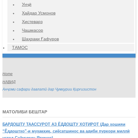
Унҷӣ
Ҳайдар Усмонов
Хистеварз
Чашмасор
Шаҳраки Ғафуров
ТАМОС
Home
НАВИД
Анҷоми сафари давлатӣ дар Ҷумҳурии Қирғизистон
МАТОЛИБИ БЕШТАР
БАРДОШТУ
ТААССУРОТ АЗ ЁДДОШТУ ХОТИРОТ (Дар ҳошияи
“Ёддоштҳо”-и муҳаққиқ, сиёсатшинос ва адиби пуркори миллӣ
устод Саймумин Ятимов)