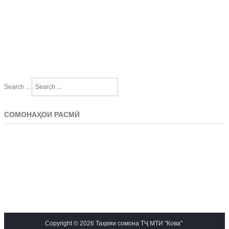
Search ...
СОМОНАҲОИ РАСМӢ
Copyright © 2026 Таҳияи сомона ТҶ МТИ "Кова"