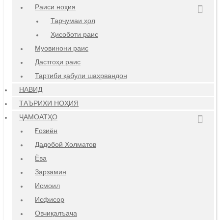
Раиси ноҳия
Тарҷумаи ҳол
Ҳисоботи раис
Муовинони раис
Дастгоҳи раис
Тартиби қабули шаҳрвандон
НАВИД
ТАЪРИХИ НОҲИЯ
ҶАМОАТҲО
Ғозиён
Дадобой Холматов
Ёва
Зарзамин
Исмоил
Исфисор
Овчиқалъача