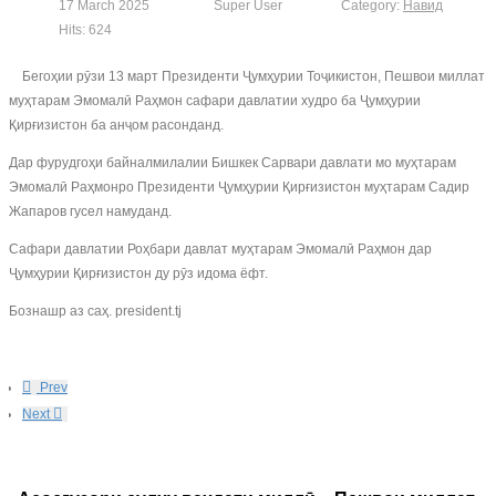
17 March 2025
Super User
Category:
Навид
Hits: 624
Бегоҳии рӯзи 13 март Президенти Ҷумҳурии Тоҷикистон, Пешвои миллат
муҳтарам Эмомалӣ Раҳмон сафари давлатии худро ба Ҷумҳурии
Қирғизистон ба анҷом расонданд.
Дар фурудгоҳи байналмилалии Бишкек Сарвари давлати мо муҳтарам
Эмомалӣ Раҳмонро Президенти Ҷумҳурии Қирғизистон муҳтарам Садир
Жапаров гусел намуданд.
Сафари давлатии Роҳбари давлат муҳтарам Эмомалӣ Раҳмон дар
Ҷумҳурии Қирғизистон ду рӯз идома ёфт.
Бознашр аз саҳ. president.tj
Prev
Next