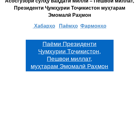
Асосгузори сулҳу ваҳдати миллӣ – Пешвои миллат,
Президенти Ҷумҳурии Тоҷикистон муҳтарам
Эмомалӣ Раҳмон
Хабарҳо
Паёмҳо
Фармонҳо
Паёми Президенти
Ҷумҳурии Тоҷикистон,
Пешвои миллат,
муҳтарам Эмомалӣ Раҳмон