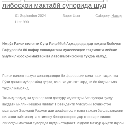
либосҳои мактабӣ супорида шуд
01 September 2024
Super User
Category:
Навид
Hits: 990
Имрӯз Раиси вилояти Суғд Раҷаббой Аҳмадзода дар ноҳияи Бобоҷон
Ғафуров ба 80 нафар хонандагони муассисаҳои таҳсилоти миёнаи
умумӣ либосҳои мактабӣ ва лавозимоти хониш тӯҳфа намуд.
Раиси вилоят нахуст хонандагонро бо фарорасии соли нави таҳсил ва
Рӯзи дониш муборакбод гуфта, аз онҳо даъват кард, ки бо баҳои аъло
таҳсил намоянд.
Таъкид гардид, ки дар партави дастуру ҳидоятҳои Асосгузори сулҳу
ваҳдати миллӣ-Пешвои миллат, Президенти Ҷумҳурии Тоҷикистон
муҳтарам Эмомалӣ Раҳмон дар арафаи соли нави таҳсил ба фарзандони
оилаҳои ниёзманд ва ятимону бепарасторон дар саросари вилоят
либосҳои мактабӣ супорида шуда истодааст. Иқдоми мазкур ҷиҳати иҷрои