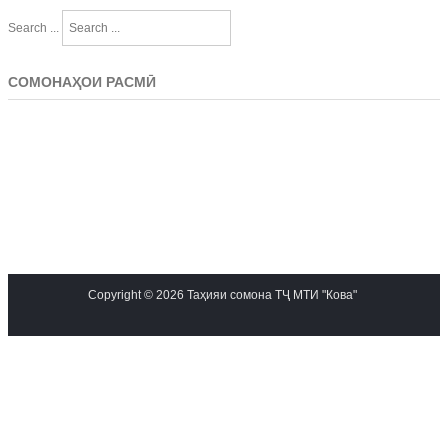
Search ...
СОМОНАҲОИ РАСМӢ
Copyright © 2026 Таҳияи сомона ТҶ МТИ "Кова"