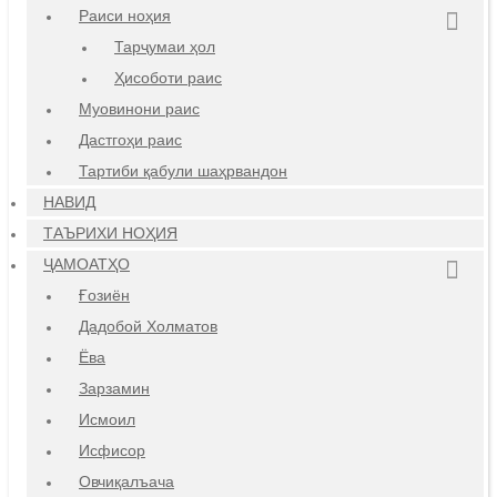
Раиси ноҳия
Тарҷумаи ҳол
Ҳисоботи раис
Муовинони раис
Дастгоҳи раис
Тартиби қабули шаҳрвандон
НАВИД
ТАЪРИХИ НОҲИЯ
ҶАМОАТҲО
Ғозиён
Дадобой Холматов
Ёва
Зарзамин
Исмоил
Исфисор
Овчиқалъача