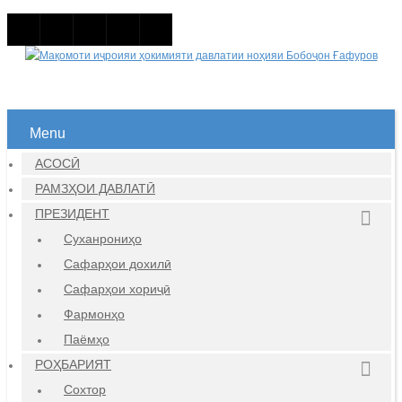
Menu
АСОСӢ
РАМЗҲОИ ДАВЛАТӢ
ПРЕЗИДЕНТ
Суханрониҳо
Сафарҳои дохилӣ
Сафарҳои хориҷӣ
Фармонҳо
Паёмҳо
РОҲБАРИЯТ
Сохтор