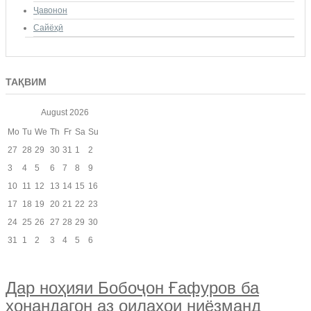
Ҷавонон
Сайёҳӣ
ТАҚВИМ
August
2026
Mo
Tu
We
Th
Fr
Sa
Su
27
28
29
30
31
1
2
3
4
5
6
7
8
9
10
11
12
13
14
15
16
17
18
19
20
21
22
23
24
25
26
27
28
29
30
31
1
2
3
4
5
6
Дар ноҳияи Бобоҷон Ғафуров ба
хонандагон аз оилаҳои ниёзманд