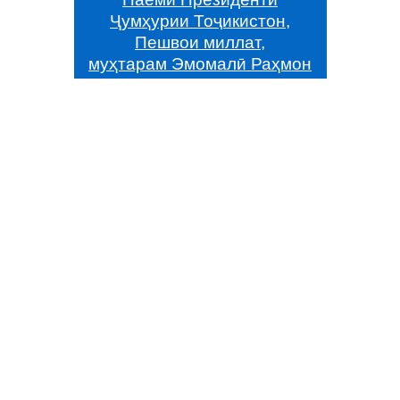
Ҷумҳурии Тоҷикистон,
Пешвои миллат,
муҳтарам Эмомалӣ Раҳмон