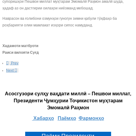
супоришҳои Пешвои миллат муҳтарам Эмомалӣ Раҳмон амалӣ шуда,
ҳадаф аз он дастгирии оилаҳои ниёзманд мебошад.
Наврасон ва ғолибони озмунҳои гуногун зимни қабули тӯҳфаҳо ба
роҳбарияти олии мамлакат изҳори сипос намуданд.
Хадамоти матбуоти
Раиси вилояти Суғд
Prev
Next
Асосгузори сулҳу ваҳдати миллӣ – Пешвои миллат,
Президенти Ҷумҳурии Тоҷикистон муҳтарам
Эмомалӣ Раҳмон
Хабарҳо
Паёмҳо
Фармонҳо
Паёми Президенти