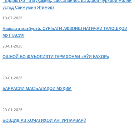
“Ёддоштҳо”-и муҳаққиқ, сиёсатшинос ва адиби пуркори миллӣ
устод Саймумин Ятимов)
18-07-2026
Нишасти
матбуотӣ. СУРЪАТИ АФЗОИШ НАТИҶАИ ТАЛОШҲОИ
МУТТАСИЛ
28-01-2026
ОШНОӢ
БО ФАЪОЛИЯТИ ГАРМХОНАИ «БӮИ БАҲОР»
28-01-2026
БАРРАСИИ МАСЪАЛАҲОИ МУҲИМ
28-01-2026
БОЗДИД
АЗ ХОҶАГИҲОИ АНГУРПАРВАРӢ