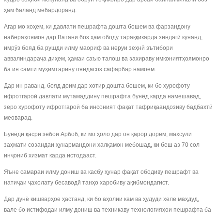
ҳам баланд мебардоранд.
Агар мо хоҳем, ки давлати пешрафта дошта бошем ва фарзандону
набераҳоямон дар Ватани боз ҳам ободу тараққикарда зиндагӣ кунанд,
имрӯз бояд ба рушди илму маориф ва неруи зеҳнӣ эътибори
аввалиндараҷа диҳем, ҳамаи саъю талош ва захираву имкониятҳоямонро
ба ин самти муҳимтарину ояндасоз сафарбар намоем.
Дар ин раванд, бояд доим дар хотир дошта бошем, ки бо хурофоту
ифротгароӣ давлати мутамаддину пешрафта бунёд карда намешавад,
зеро хурофоту ифротгароӣ ба инсоният фақат тафриқаандозиву бадбахтӣ
меоварад.
Бунёди қасри зебои Арбоб, ки мо ҳоло дар он қарор дорем, маҳсули
заҳмати созандаи ҳунармандони халқамон мебошад, ки беш аз 70 сол
инҷониб хизмат карда истодааст.
Яъне самараи илму дониш ва касбу ҳунар фақат ободиву пешрафт ва
натиҷаи ҷаҳолату бесаводӣ танҳо харобиву ақибмондагист.
Дар дунё кишварҳое ҳастанд, ки бо аҳолии кам ва ҳудуди хеле маҳдуд,
вале бо истифодаи илму дониш ва техникаву технологияҳои пешрафта ба