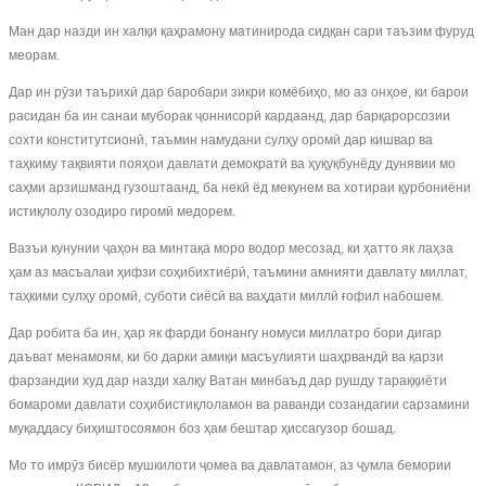
Ман дар назди ин халқи қаҳрамону матинирода сидқан сари таъзим фуруд
меорам.
Дар ин рӯзи таърихӣ дар баробари зикри комёбиҳо, мо аз онҳое, ки барои
расидан ба ин санаи муборак ҷоннисорӣ кардаанд, дар барқарорсозии
сохти конститутсионӣ, таъмин намудани сулҳу оромӣ дар кишвар ва
таҳкиму тақвияти пояҳои давлати демократӣ ва ҳуқуқбунёду дунявии мо
саҳми арзишманд гузоштаанд, ба некӣ ёд мекунем ва хотираи қурбониёни
истиқлолу озодиро гиромӣ медорем.
Вазъи кунунии ҷаҳон ва минтақа моро водор месозад, ки ҳатто як лаҳза
ҳам аз масъалаи ҳифзи соҳибихтиёрӣ, таъмини амнияти давлату миллат,
таҳкими сулҳу оромӣ, суботи сиёсӣ ва ваҳдати миллӣ ғофил набошем.
Дар робита ба ин, ҳар як фарди бонангу номуси миллатро бори дигар
даъват менамоям, ки бо дарки амиқи масъулияти шаҳрвандӣ ва қарзи
фарзандии худ дар назди халқу Ватан минбаъд дар рушду тараққиёти
бомароми давлати соҳибистиқлоламон ва раванди созандагии сарзамини
муқаддасу биҳиштосоямон боз ҳам бештар ҳиссагузор бошад.
Мо то имрӯз бисёр мушкилоти ҷомеа ва давлатамон, аз ҷумла бемории