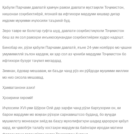
Қабули Парчами давлатӣ ҳамчун рамзи давлати мустақили Тоҷикистон,
нишонаи соҳибихтиёрӣ, ягонагӣ ва ифтихори мардуми кишвар дигар
иқдоми муҳимми иҷлосияи таърихӣ буд.
Зеро тавре ки болотар гуфта шуд, давлати соҳибистиқлоли Тоҷикистон
беш аз як сол рамзҳои инъикоскунандаи соҳибихтиёрии худро надошт.
Бинобар ин, рӯзи қабули Парчами давлатӣ, яъне 24-уми ноябрро мо ҷашни
умумимиллӣ эълон кардем, ки ҳар сол аз ҷониби мардуми Тоҷикистон бо
ифтихори бузург таҷлил мегардад.
Зимнан, ёдовар мешавам, ки баъди чанд рӯз ин рӯйдоди муҳимми миллии
мо низ сисола мешавад.
Ҳамватанони азиз!
Ҳозирини гиромӣ!
Иҷлосияи XVI-уми Шӯрои Олӣ дар зарфи чанд рӯзи баргузории он, ки
барои мардуми мо воқеан рӯзҳои сарнавиштсоз буданд, бо вуҷуди
мушкилоту монеаҳои зиёд ва баҳсу мухолифатҳои шадид қарорҳое қабул
кард, ки ҷавобгӯи талабу хостаҳои мардум ва баёнгари иродаи матини