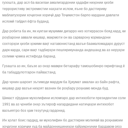
гузошта, дар асл ба василаи амалигардонии ҳадафи ниҳонии ҳизби
террористиву экстремистии наҳзати ислом, яъне бо дастгириву
маблағгузории хоҷагони хориҷӣ дар Тоҷикистон барпо кардани давлати
исломӣ табдил ёфта буданд.
Дар робита ба ин, як нуктаи муҳимми дигарро низ хотиррасон бояд кард, ки
роҳбарони аввали кишвар, мақомоти он ва сарварону кормандони
сохторҳои ҳизби ҳокими вақт натавонистанд вазъи баамаломадаро дуруст
дарк карда, сари вақт тадбирҳои пешгирикунанда андешанд ва аз неруҳои
солими ҷомеа истифода баранд.
Гузашта аз ин, баъзе аз онҳо мавқеи бетарафу тамошобинро гирифтанд ё
ба табаддулотгарон пайвастанд.
Дар чунин шароит эътимоди мардум ба Ҳукумат амалан аз байн рафта,
кишвар дар вазъи ниҳоят вазнин бе роҳбару роҳнамо монда буд.
Шикаст хӯрдани мухолифини исломгаро дар интихоботи президентии соли
1991 ва аз ҷониби онҳо эътироф нагардидани натиҷаҳои интихобот
вазъиятро боз ҳам тезутунд гардонид.
Ин ҳолат боис гардид, ки мухолифин бо дастгирии молиявӣ ва роҳнамоии
хоҷагони хориҷии худ ба майдоннишиниҳои ғайриқонунии бардавом оғоз