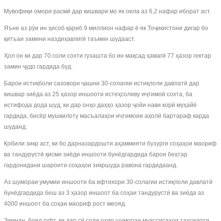
Мувофиқи омори расмӣ дар кишвари мо як оила аз 6,2 нафар иборат аст.
Яъне аз рӯи ин ҳисоб қариб 9 миллион нафар ё як Тоҷикистони дигар бо
қитъаи замини наздиҳавлигӣ таъмин шудааст.
Ҳол он ки дар 70 соли сохти гузашта бо ин мақсад ҳамагӣ 77 ҳазор гектар
замин ҷудо гардида буд.
Барои истиқболи сазовори ҷашни 30-солагии истиқлоли давлатӣ дар
кишвар зиёда аз 25 ҳазор иншооти истеҳсоливу иҷтимоӣ сохта, ба
истифода дода шуд, ки дар онҳо даҳҳо ҳазор ҷойи нави корӣ муҳайё
гардида, бисёр мушкилоту масъалаҳои иҷтимоии аҳолӣ бартараф карда
шуданд.
Қобили зикр аст, ки бо дарназардошти аҳаммияти бузурги соҳаҳои маориф
ва тандурустӣ қисми зиёди иншооти бунёдгардида барои беҳтар
гардонидани шароити соҳаҳои зикршуда равона гардидаанд.
Аз шумораи умумии иншооти ба ифтихори 30-солагии истиқлоли давлатӣ
бунёдгардида беш аз 3 ҳазор иншоот ба соҳаи тандурустӣ ва зиёда аз
4000 иншоот ба соҳаи маориф рост меояд.
Зимнан, бояд гуфт, ки дар сӣ соли охир шумораи муассисаҳои таҳсилоти