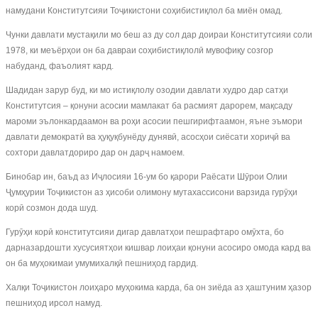
намудани Конститутсияи Тоҷикистони соҳибистиқлол ба миён омад.
Чунки давлати мустақили мо беш аз ду сол дар доираи Конститутсияи соли
1978, ки меъёрҳои он ба давраи соҳибистиқлолӣ мувофиқу созгор
набуданд, фаъолият кард.
Шадидан зарур буд, ки мо истиқлолу озодии давлати худро дар сатҳи
Конститутсия – қонуни асосии мамлакат ба расмият дарорем, мақсаду
мароми эълонкардаамон ва роҳи асосии пешгирифтаамон, яъне эъмори
давлати демократӣ ва ҳуқуқбунёду дунявӣ, асосҳои сиёсати хориҷӣ ва
сохтори давлатдориро дар он дарҷ намоем.
Бинобар ин, баъд аз Иҷлосияи 16-ум бо қарори Раёсати Шӯрои Олии
Ҷумҳурии Тоҷикистон аз ҳисоби олимону мутахассисони варзида гурӯҳи
корӣ созмон дода шуд.
Гурӯҳи корӣ конститутсияи дигар давлатҳои пешрафтаро омӯхта, бо
дарназардошти хусусиятҳои кишвар лоиҳаи қонуни асосиро омода кард ва
он ба муҳокимаи умумихалқӣ пешниҳод гардид.
Халқи Тоҷикистон лоиҳаро муҳокима карда, ба он зиёда аз ҳаштуним ҳазор
пешниҳод ирсол намуд.