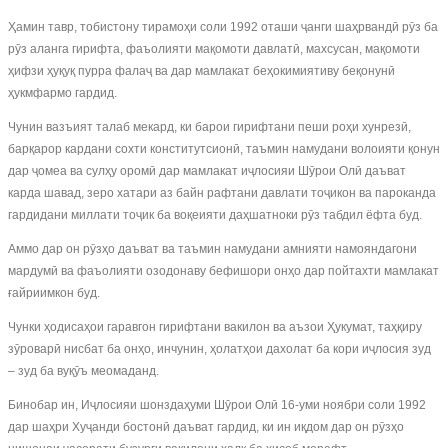
Ҳамин тавр, тобистону тирамоҳи соли 1992 оташи ҷанги шаҳрвандӣ рӯз ба
рӯз аланга гирифта, фаъолияти мақомоти давлатӣ, махсусан, мақомоти
ҳифзи ҳуқуқ пурра фалаҷ ва дар мамлакат беҳокимиятиву беқонунӣ
ҳукмфармо гардид.
Чунин вазъият талаб мекард, ки барои гирифтани пеши роҳи хунрезӣ,
барқарор кардани сохти конститутсионӣ, таъмин намудани волоияти қонун
дар ҷомеа ва сулҳу оромӣ дар мамлакат иҷлосияи Шӯрои Олӣ даъват
карда шавад, зеро хатари аз байн рафтани давлати тоҷикон ва пароканда
гардидани миллати тоҷик ба воқеияти даҳшатноки рӯз табдил ёфта буд.
Аммо дар он рӯзҳо даъват ва таъмин намудани амнияти намояндагони
мардумӣ ва фаъолияти озодонаву бефишори онҳо дар пойтахти мамлакат
ғайриимкон буд.
Чунки ҳодисаҳои гаравгон гирифтани вакилон ва аъзои Ҳукумат, таҳқиру
зӯроварӣ нисбат ба онҳо, инчунин, ҳолатҳои дахолат ба кори иҷлосия зуд
– зуд ба вуқӯъ меомаданд.
Бинобар ин, Иҷлосияи шонздаҳуми Шӯрои Олӣ 16-уми ноябри соли 1992
дар шаҳри Хуҷанди бостонӣ даъват гардид, ки ин иқдом дар он рӯзҳо