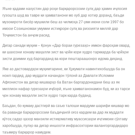
Яъне қадами нахустин дар роҳи барқарорсозии сулҳ дар ҳамин иҷлосия
гузошта шуд ва тавре ки ҳамватанони мо хуб дар хотир доранд, баъди
музокироти бисёр мушкили беш аз чилмоҳа 27-уми июни соли 1997 бо
имзои Созишномаи умумии истиқрори сулҳ ва ризоияти миллӣ дар
Тоҷикистон ба анҷом расид.
Дигар санади муҳим – Қонун «Дар бораи гурезаҳо» имкон фароҳам овард,
ки шахсони хонаву маҳалли зист ва ҷойи кори худро тарккарда ба ҷойҳои
зисти доимии худ баргарданд ва кори пештараашонро идома диҳанд.
Яке аз дастовардҳои муҳимтарине, ки Ҳукумати навинтихобшуда ба он
ноил гардид, дар муддати начандон тӯлонӣ аз Давлати Исломии
Афғонистон ва дигар кишварҳо ба Ватан баргардонидани беш аз як
миллион нафар гурезаҳои иҷборӣ, яъне ҳамватанонамон буд, ки аз тарси
ҷон хонаву маҳалли зисти худро тарк карда буданд.
Баъдан, бо кумаку дастгирӣ ва саъю талоши мардуми шарифи кишвар мо
ба раванди барқарорсозии баъдиҷангӣ оғоз кардем ва дар як муддати
кӯтоҳ садҳо ҳазор манзили истиқомативу муассисаҳои иҷтимоии сӯхтаву
харобшуда, пулҳо ва дигар иншооти инфрасохтории валангоргардидаро
таъмиру барқарор намудем.