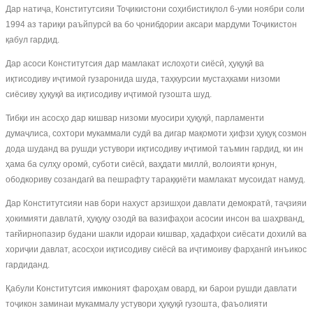
Дар натиҷа, Конститутсияи Тоҷикистони соҳибистиқлол 6-уми ноябри соли
1994 аз тариқи раъйпурсӣ ва бо ҷонибдории аксари мардуми Тоҷикистон
қабул гардид.
Дар асоси Конститутсия дар мамлакат ислоҳоти сиёсӣ, ҳуқуқӣ ва
иқтисодиву иҷтимоӣ гузаронида шуда, таҳкурсии мустаҳками низоми
сиёсиву ҳуқуқӣ ва иқтисодиву иҷтимоӣ гузошта шуд.
Тибқи ин асосҳо дар кишвар низоми муосири ҳуқуқӣ, парламенти
думаҷлиса, сохтори мукаммали судӣ ва дигар мақомоти ҳифзи ҳуқуқ созмон
дода шуданд ва рушди устувори иқтисодиву иҷтимоӣ таъмин гардид, ки ин
ҳама ба сулҳу оромӣ, суботи сиёсӣ, ваҳдати миллӣ, волоияти қонун,
ободкориву созандагӣ ва пешрафту тараққиёти мамлакат мусоидат намуд.
Дар Конститутсияи нав бори нахуст арзишҳои давлати демократӣ, таҷзияи
ҳокимияти давлатӣ, ҳуқуқу озодӣ ва вазифаҳои асосии инсон ва шаҳрванд,
тағйирнопазир будани шакли идораи кишвар, ҳадафҳои сиёсати дохилӣ ва
хориҷии давлат, асосҳои иқтисодиву сиёсӣ ва иҷтимоиву фарҳангӣ инъикос
гардиданд.
Қабули Конститутсия имконият фароҳам овард, ки барои рушди давлати
тоҷикон заминаи мукаммалу устувори ҳуқуқӣ гузошта, фаъолияти