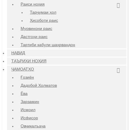
Раиси ноҳия
Тарҷумаи ҳол
Ҳисоботи раис
Муовинони раис
Дастгоҳи раис
Тартиби қабули шаҳрвандон
НАВИД
ТАЪРИХИ НОҲИЯ
ҶАМОАТҲО
Ғозиён
Дадобой Холматов
Ёва
Зарзамин
Исмоил
Исфисор
Овчиқалъача