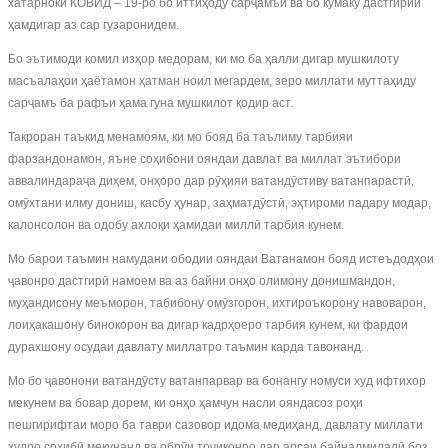
хатарноки КОВИД – 19-ро бо иттиҳоду сарҷамъӣ ва бо кумаку дастгирии
ҳамдигар аз сар гузаронидем.
Бо эътимоди комил изҳор медорам, ки мо ба ҳалли дигар мушкилоту
масъалаҳои ҳаётамон ҳатман ноил мегардем, зеро миллати муттаҳиду
сарҷамъ ба рафъи ҳама гуна мушкилот қодир аст.
Такроран таъкид менамоям, ки мо бояд ба таълиму тарбияи
фарзандонамон, яъне соҳибони ояндаи давлат ва миллат эътибори
аввалиндараҷа диҳем, онҳоро дар рӯҳияи ватандӯстиву ватанпарастӣ,
омӯхтани илму дониш, касбу ҳунар, заҳматдӯстӣ, эҳтироми падару модар,
калонсолон ва одобу ахлоқи ҳамидаи миллӣ тарбия кунем.
Мо барои таъмин намудани ободии ояндаи Ватанамон бояд истеъдодҳои
ҷавонро дастгирӣ намоем ва аз байни онҳо олимону донишмандон,
муҳандисону меъморон, табибону омӯзгорон, ихтироъкорону навоварон,
лоиҳакашону бинокорон ва дигар кадрҳоеро тарбия кунем, ки фардои
дурахшону осудаи давлату миллатро таъмин карда тавонанд.
Мо бо ҷавонони ватандӯсту ватанпарвар ва бонангу номуси худ ифтихор
мекунем ва бовар дорем, ки онҳо ҳамчун насли ояндасоз роҳи
пешгирифтаи моро ба таври сазовор идома медиҳанд, давлату миллати
худро соҳибӣ мекунанд ва обрӯи тоҷиконро дар арсаи байналмилалӣ боз