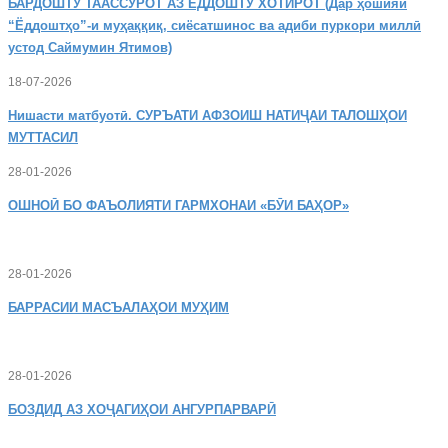
БАРДОШТУ
ТААССУРОТ АЗ ЁДДОШТУ ХОТИРОТ (Дар ҳошияи
“Ёддоштҳо”-и муҳаққиқ, сиёсатшинос ва адиби пуркори миллӣ
устод Саймумин Ятимов)
18-07-2026
Нишасти
матбуотӣ. СУРЪАТИ АФЗОИШ НАТИҶАИ ТАЛОШҲОИ
МУТТАСИЛ
28-01-2026
ОШНОӢ
БО ФАЪОЛИЯТИ ГАРМХОНАИ «БӮИ БАҲОР»
28-01-2026
БАРРАСИИ МАСЪАЛАҲОИ МУҲИМ
28-01-2026
БОЗДИД
АЗ ХОҶАГИҲОИ АНГУРПАРВАРӢ