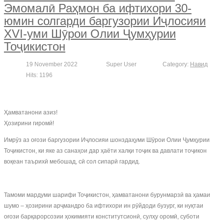
Эмомалӣ Раҳмон ба ифтихори 30-
юмин солгарди баргузории Иҷлосияи
XVI-уми Шӯрои Олии Ҷумҳурии
Тоҷикистон
19 November 2022
Super User
Category:
Навид
Hits: 1196
Ҳамватанони азиз!
Ҳозирини гиромӣ!
Имрӯз аз оғози баргузории Иҷлосияи шонздаҳуми Шӯрои Олии Ҷумҳурии
Тоҷикистон, ки яке аз санаҳои дар ҳаёти халқи тоҷик ва давлати тоҷикон
воқеан таърихӣ мебошад, сӣ сол сипарӣ гардид.
Тамоми мардуми шарифи Тоҷикистон, ҳамватанони бурунмарзӣ ва ҳамаи
шумо – ҳозирини арҷмандро ба ифтихори ин рӯйдоди бузург, ки нуқтаи
оғози барқарорсозии ҳокимияти конститутсионӣ, сулҳу оромӣ, суботи