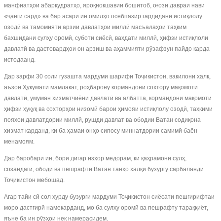
манфиатҳои абарқудратҳо, яроқнокшавии бошитоб, оғози давраи нави
«ҷанги сард» ва бар асари ин омилҳо осебпазир гардидани истиқлолу
озодӣ ва тамомияти арзии давлатҳои миллӣ масъалаҳои таҳким
бахшидани сулҳу оромӣ, суботи сиёсӣ, ваҳдати миллӣ, ҳифзи истиқлоли
давлатӣ ва дастовардҳои он арзиш ва аҳаммияти рӯзафзун пайдо карда
истодаанд.
Дар зарфи 30 соли гузашта мардуми шарифи Тоҷикистон, вакилони халқ,
аъзои Ҳукумати мамлакат, роҳбарону кормандони сохтору мақомоти
давлатӣ, умуман хизматчиёни давлатӣ ва албатта, кормандони мақомоти
ҳифзи ҳуқуқ ва сохторҳои низомӣ барои ҳимояи истиқлолу озодӣ, таҳкими
пояҳои давлатдории миллӣ, рушди давлат ва ободии Ватан содиқона
хизмат карданд, ки ба ҳамаи онҳо сипосу миннатдории самимӣ баён
менамоям.
Дар баробари ин, бори дигар изҳор медорам, ки қаҳрамони сулҳ,
созандагӣ, ободӣ ва пешрафти Ватан танҳо халқи бузургу сарбаланди
Тоҷикистон мебошад.
Агар тайи сӣ сол хурду бузурги мардуми Тоҷикистон сиёсати пешгирифтаи
моро дастгирӣ намекарданд, мо ба сулҳу оромӣ ва пешрафту тараққиёт,
яъне ба ин рӯзҳои нек намерасидем.