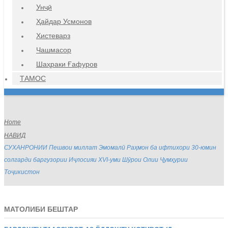
Унҷӣ
Ҳайдар Усмонов
Хистеварз
Чашмасор
Шаҳраки Ғафуров
ТАМОС
Home
НАВИД
СУХАНРОНИИ Пешвои миллат Эмомалӣ Раҳмон ба ифтихори 30-юмин
солгарди баргузории Иҷлосияи XVI-уми Шӯрои Олии Ҷумҳурии
Тоҷикистон
МАТОЛИБИ БЕШТАР