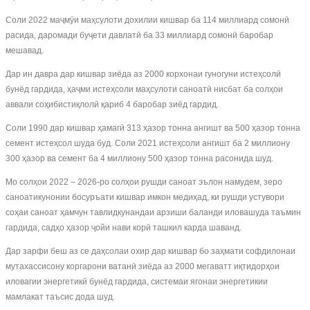
Соли 2022 маҷмӯи маҳсулоти дохилии кишвар ба 114 миллиард сомонӣ
расида, даромади буҷети давлатӣ ба 33 миллиард сомонӣ баробар
мешавад.
Дар ин давра дар кишвар зиёда аз 2000 корхонаи гуногуни истеҳсолӣ
бунёд гардида, ҳаҷми истеҳсоли маҳсулоти саноатӣ нисбат ба солҳои
аввали соҳибистиқлолӣ қариб 4 баробар зиёд гардид.
Соли 1990 дар кишвар ҳамагӣ 313 ҳазор тонна ангишт ва 500 ҳазор тонна
семент истеҳсол шуда буд. Соли 2021 истеҳсоли ангишт ба 2 миллиону
300 ҳазор ва семент ба 4 миллиону 500 ҳазор тонна расонида шуд.
Мо солҳои 2022 – 2026-ро солҳои рушди саноат эълон намудем, зеро
саноатикунонии босуръати кишвар имкон медиҳад, ки рушди устувори
соҳаи саноат ҳамчун тавлидкунандаи арзиши баланди иловашуда таъмин
гардида, садҳо ҳазор ҷойи нави корӣ ташкил карда шаванд.
Дар зарфи беш аз се даҳсолаи охир дар кишвар бо заҳмати софдилонаи
мутахассисону коргарони ватанӣ зиёда аз 2000 мегаватт иқтидорҳои
иловагии энергетикӣ бунёд гардида, системаи ягонаи энергетикии
мамлакат таъсис дода шуд.