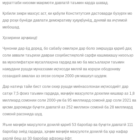
мураттаби низоми мақомоти давлатӣ таъмин карда шавад.
Қобили зикри махсус аст, ки қабули Конститутсия дастоварди бузурги мо
дар роҳи бунёди давлати демокративу ҳуқуқбунёд, дунявӣ ва иҷтимоӣ
мебошад.
Ҳозирини арҷманд!
Чунонки дар ёд доред, бо сабабу омилҳои дар боло зикршуда қариб даҳ
соли аввали таърихи давраи соҳибистиқлолӣ сарфи кашмакашу низоъҳо
ва мухолифатҳои мусаллаҳона гардид ва мо ба масъалаҳои таъмин
намудани рушди муназзами иқтисоди миллӣ ва корҳои ободониву
созандагӣ амалан аз оғози солҳои 2000-ум машғул шудем.
Дар натиҷа тайи бист соли охир рушди миёнасолонаи иқтисодиёт дар
сатҳи 7,5 фоиз таъмин гардида, маҷмӯи маҳсулоти дохилии кишвар аз 1,8
миллиард сомонии соли 2000-ум ба 95 миллиард сомонӣ дар соли 2021 ва
қисми даромади буҷети давлатӣ аз 252 миллион сомонӣ ба 28 миллиард
сомонӣ расонида шуд.
Яъне маҷмӯи маҳсулоти дохилӣ қариб 53 баробар ва буҷети давлатӣ 111
баробар зиёд гардида, ҳаҷми маҷмӯи маҳсулоти дохилӣ ба ҳар нафар
аҳолӣ беш аз 30 баробар афзоиш ёфт.