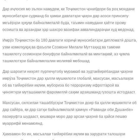
Дар иҷлосия мо эълон намудем, ки Тоҷикистон ҷонибдори ба роҳ мондани
муносибатҳои судманд бо ҳамаи давлатҳои ҷаҳон дар асоси принсипу
меъёрҳои ҳуқуқи байналмилалӣ буда, таъмин намудани ҳаёти орому
осоишта ва арзандаи ҳар шахсро вазифаи аввалиндараҷаи худ медонад.
Имрӯз Тоҷикистон бо 180 давлати хориҷӣ муносибатҳои дипломатӣ дошта,
узви комилҳуқуқ ва фаъоли Созмони Милали Муттаҳид ва тамоми
ташкилоту созмонҳои бонуфузи байналмилалӣ ва минтақавӣ, аз ҷумла
ташкилотҳои байналмилалии молиявӣ мебошад.
Дар шароити ниҳоят пурпечутобу мураккаб ва зудтағйирёбандаи ҷаҳони
имрӯза Тоҷикистон дар ҳалли мушкилоти глобалӣ, махсусан, масъалаҳои
об ва тағйирёбии иқлим, мубориза бо терроризму ифротгароӣ ва
ҷиноятҳои муташаккили фаромиллӣ саҳми арзишманд гузошта истодааст.
Махсусан, силсилаи ташаббусҳои Тоҷикистон доир ба ҳалли мушкилоти об
дар сайёра, ки дар сатҳи байналмилалӣ ҳамчун «Раванди оби Душанбе»
пазируфта шудааст, кишвари моро дар арсаи ҷаҳонӣ ба ҳайси пешво
муаррифӣ менамоянд.
Ҳамзамон бо ин, масъалаи тағйирёбии иқлим ва зарурати талошҳои