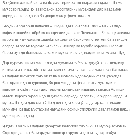
Бо кӯшишҳои пайваста ва бо дастгирии халқи шарафмандамон ба мо
муяссар гардид, ки вазифаҳои асоситарину мураккаби дар наздамон
қарордоштаро давра ба давра ҳаллу фасл намоем.
Баъди баргузории иҷлосия – 12-уми декабри соли 1992 – ман ҳамчун
кафили соҳибихтиёрӣ ва якпорчагии давлати Тоҷикистон ба халқи азизам
муроҷиат намудам, ки ҳадафи он ҳамчун барномаи стратегӣ ба эътидол
овардани вазъи мураккаби сиёсии кишвар ва муҳайё кардани шароит
барои рушди бонизоми соҳаҳои мухталифи иқтисодиёти мамлакат буд.
Дар муроҷиатнома масъалаҳои муҳимми сиёсиву ҳуқуқӣ ва иқтисодиву
иҷтимоӣ инъикос ёфтанд, аз ҷумла ҳарчи зудтар дар мамлакат барқарор
намудани шохаҳои ҳокимият ва мақомоти идоракунии фалаҷгардида,
баргардонидани гурезаҳо, ба роҳ мондани фаъолияти муътадили
мақомоти ҳифзи ҳуқуқ дар тамоми қаламрави кишвар, таъсиси Артиши
миллӣ, пурзӯр гардонидани ҳимояи сарҳади давлатӣ, барқарор кардани
муносибатҳои дипломатӣ бо давлатҳои хориҷӣ ва дигар масъалаҳои
муҳимме, ки дар мустаҳкам намудани соҳибистиқлолии давлатамон нақши
муассир бозиданд.
Ҷиҳати амалӣ намудани қарорҳои иҷлосияи таърихӣ ва муроҷиатномаи
Сарвари давлат ба мардуми кишвар зарурати ҳарчи зудтар қабул