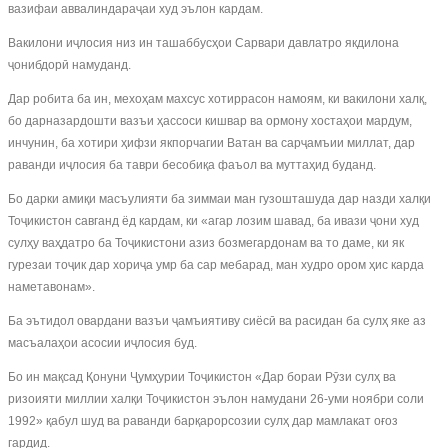
вазифаи аввалиндараҷаи худ эълон кардам.
Вакилони иҷлосия низ ин ташаббусҳои Сарвари давлатро якдилона
ҷонибдорӣ намуданд.
Дар робита ба ин, мехоҳам махсус хотиррасон намоям, ки вакилони халқ,
бо дарназардошти вазъи ҳассоси кишвар ва ормону хостаҳои мардум,
инчунин, ба хотири ҳифзи якпорчагии Ватан ва сарҷамъии миллат, дар
раванди иҷлосия ба таври бесобиқа фаъол ва муттаҳид буданд.
Бо дарки амиқи масъулияти ба зиммаи ман гузошташуда дар назди халқи
Тоҷикистон савганд ёд кардам, ки «агар лозим шавад, ба ивази ҷони худ
сулҳу ваҳдатро ба Тоҷикистони азиз бозмегардонам ва то даме, ки як
гурезаи тоҷик дар хориҷа умр ба сар мебарад, ман худро ором ҳис карда
наметавонам».
Ба эътидол овардани вазъи ҷамъиятиву сиёсӣ ва расидан ба сулҳ яке аз
масъалаҳои асосии иҷлосия буд.
Бо ин мақсад Қонуни Ҷумҳурии Тоҷикистон «Дар бораи Рӯзи сулҳ ва
ризоияти миллии халқи Тоҷикистон эълон намудани 26-уми ноябри соли
1992» қабул шуд ва раванди барқарорсозии сулҳ дар мамлакат оғоз
гардид.