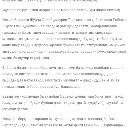
нишонаи ҷасорати бузурги вакилони халқ ба ҳисоб мерафт.
Иҷлосия бо рӯзномаи иборат аз 23 масъала ба кори худ идома бахшид.
Интихоби раиси Шӯрои Олии Ҷумҳурии Тоҷикистон ва ҳайати нави Раёсати
Шӯрои Олӣ, Ҳукумати нав, тасдиқи рамзҳои давлатӣ, баргардонидани
гурезаҳо ва ба эътидол овардани вазъияти ҷамъиятиву сиёсӣ дар
мамлакат аз ҷумлаи масъалаҳои пешниҳодшуда буданд, ки барои қатъи
ҷанги шаҳрвандӣ, барқарор кардани ҳокимияти конститутсионӣ, ба ҷойҳои
зисташон баргардонидани гурезаҳо ва ба даст овардани сулҳу оромӣ хеле
муҳим ба шумор мерафтанд.
Вобаста ба ин, ёдовар бояд шуд, ки ҳангоми ба вазифа пешбарӣ кардани
номзадҳо бисёре аз онҳо аз ишғоли мансабҳои пешниҳодшуда даст
кашиданд ва нахостанд ба пойтахти мамлакат – шаҳри Душанбе, ки аз
лиҳози амниятӣ бисёр ноором буд, баргарданд.
Баъди интихоб шудан ба вазифаи Сарвари давлат ман бо қатъият изҳор
намудам, ки ҷонибдори бунёди давлати демократӣ, ҳуқуқбунёд, дунявӣ ва
иҷтимоӣ ҳастам.
Инчунин, барқарор кардани сулҳу осоиш дар ҳар як хонадон, ба Ватан
баргардонидани тамоми гурезаҳо ва қатъи ҷанги таҳмилии шаҳрвандиро