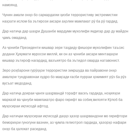
намоянд.
Чунин амали онҳо бо саркардагии ҳизби террористиву экстремистии
наҳзати ислом ба эътирози аксари аҳолии мамлакат рӯ ба рӯ гардид.
Дар натиҷа дар шаҳри Душанбе мардуми мухолифи якдигар дар ду майдон
ҷамъ омаданд.
Аз ҷониби Президенти кишвар зери таҳдиду фишори мухолифин таъсис
додани Ҳукумати муросои миллӣ, ки он аз ҷониби аксари минтақаҳои
кишвар эътироф нагардид, вазъиятро ба эътидол оварда натавонист.
Зеро роҳбарони гурӯҳҳои террористии зикршуда ва пайравони онҳо
амалҳои тундравонаи худро бо мақсади ғасби пурраи ҳокимият рӯз ба рӯз
вусъат медоданд.
Дар натиҷа доираи ҷанги шаҳрвандӣ торафт васеъ гардида, ноҳияҳои
марказӣ ва ҷануби мамлакатро фаро гирифт ва собиқ вилояти Кӯлоб ба
муҳосираи иқтисодӣ афтод.
Дар натиҷаи муҳосираи иқтисодӣ даҳҳо ҳазор шаҳрвандони мо гирифтори
бемориҳои гуногуни вазнин, аз ҷумла гелиотроп гардида, ҳазорҳо нафари
онҳо ба ҳалокат расиданд.