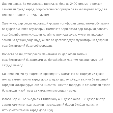
Дар ин давра, ба мо муяссар гардид, ки беш аз 2400 километр роҳҳои
замонавӣ бунёд карда, Тоҷикистони сепорчаро ба як қаламрави воҳид ва
кишвари транзитӣ табдил диҳем.
Ҳамчунин, дар соҳаи кишоварзӣ ҷиҳати истифодаи самараноки обу замин
ва ҳифзи амнияти озуқавории мамлакат бори аввал дар таърихи давлати
соҳибихтиёрамон ислоҳоти куллӣ гузаронида шуда, ҳуқуқи истифодаи
замин ба деҳқон дода шуд, ки яке аз дастовардҳои муҳимтарини даврони
соҳибистиқлолӣ ба ҳисоб меравад.
Вобаста ба ин, хотиррасон менамоям. ки дар оғози замони
соҳибистиқлолӣ ба мардуми мо бо сабабҳои маълум хатари гуруснагӣ
таҳдид мекард.
Бинобар ин, бо ду фармони Президенти мамлакат ба мардум 75 ҳазор
гектар замин тақсим карда дода шуд, ки дар он рӯзҳои вазнин ба пешгирӣ
кардани хатари гуруснагӣ ва нисбатан беҳтар гардидани таъминоти аҳолӣ
бо маводи ғизоӣ, пеш аз ҳама, нон мусоидат намуд.
Илова бар ин, ба зиёда аз 1 миллиону 400 ҳазор оила 138 ҳазор гектар
замин ҳамчун қитъаи замини наздиҳавлигӣ барои бунёди манзили
истиқоматӣ тақсим карда дода шуд.