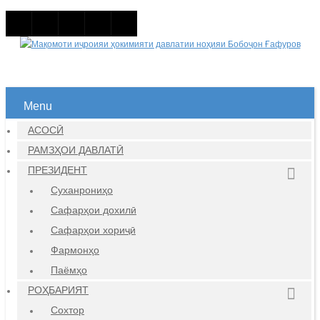
Menu
АСОСӢ
РАМЗҲОИ ДАВЛАТӢ
ПРЕЗИДЕНТ
Суханрониҳо
Сафарҳои дохилӣ
Сафарҳои хориҷӣ
Фармонҳо
Паёмҳо
РОҲБАРИЯТ
Сохтор