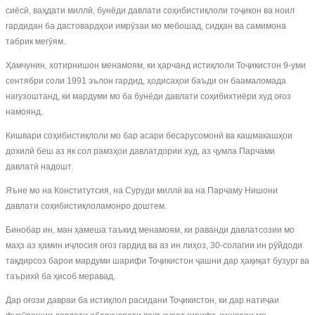
сиёсӣ, ваҳдати миллӣ, бунёди давлати соҳибистиқлоли тоҷикон ва ноил
гардидан ба дастовардҳои имрӯзаи мо мебошад, сидқан ва самимона
табрик мегӯям.
Ҳамчунин, хотирнишон менамоям, ки ҳарчанд истиқлоли Тоҷикистон 9-уми
сентябри соли 1991 эълон гардид, ҳодисаҳои баъди он баамаломада
нагузоштанд, ки мардуми мо ба бунёди давлати соҳибихтиёри худ оғоз
намоянд.
Кишвари соҳибистиқлоли мо бар асари бесарусомонӣ ва кашмакашҳои
дохилӣ беш аз як сол рамзҳои давлатдории худ, аз ҷумла Парчами
давлатӣ надошт.
Яъне мо на Конститутсия, на Суруди миллӣ ва на Парчаму Нишони
давлати соҳибистиқлоламонро доштем.
Бинобар ин, ман ҳамеша таъкид менамоям, ки раванди давлатсозии мо
маҳз аз ҳамин иҷлосия оғоз гардид ва аз ин лиҳоз, 30-солагии ин рӯйдоди
тақдирсоз барои мардуми шарифи Тоҷикистон ҷашни дар ҳақиқат бузург ва
таърихӣ ба ҳисоб меравад.
Дар оғози давраи ба истиқлол расидани Тоҷикистон, ки дар натиҷаи