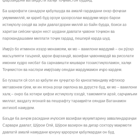
фарзандони ватандӯсти халқи Тоҷикистон буданд.
Ба шарофати санадҳои қабулшуда ва амалӣ гардидани онҳо фоҷеаи
умумимиллӣ, ки қариб буд орзуи ҳазорсолаи мардуми моро барои
истиқлолу озодӣ ва эҳёи давлатдории миллӣ аз байн бурда, боиси аз
харитаи сиёсии ҷаҳон нест шудани давлати ҷавони тоҷикон ва
парокандашавии миллати тоҷик гардад, пешгирӣ карда шуд.
Имрӯз бо итминон изҳор менамоям, ки мо – вакилони мардумӣ – он рӯзҳо
масъулияти таърихӣ, қарзи фарзандӣ, вазифаи ҷавонмардӣ ва рисолати
имонии худро нисбат ба сарнавишти кишвари тозаистиқлоламон, халқи
Тоҷикистон ва наслҳои имрӯзаву ояндаи мардумамон иҷро кардем.
Бо гузашти сӣ сол аз қабули ин ҳуҷҷатҳо бо қаноатмандиву ифтихор
метавонем гӯем, ки ин ягона роҳи оқилона ва дурусте буд, ки мо – вакилони
халқ – онро ба хотири ҳифзи истиқлолу озодӣ, тамомияти арзӣ, сарҷамъии
миллат, ваҳдату ягонагӣ ва пешрафту тараққиёти ояндаи Ватанамон
интихоб намудем.
Баъди ба анҷом расидани иҷлосия вазифаи муҳимтарину аввалиндараҷаи
Сарвари давлат, Шӯрои Олӣ, Шӯрои вазирон ва дигар сохтору мақомоти
давлатӣ амалӣ намудани қонуну қарорҳои қабулкардаи он буд.