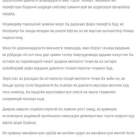
фурӯпошии давлати абарқудрати вақт сурат гирифт, кишвари мо
гирифтори буҳрони шадиди сиёсиву гуманитарӣ ва ҳодисаҳои фоҷеабор
гардид.
Ноумедиву парешонӣ ҷомеаи моро ба дараҷае фаро гирифта буд, ки
бисёриҳо ба зинда мондан ва раҳоӣ ёфтан аз ин вартаи ҳалокатбор бовар
надоштанд.
Маҳз бо дарназардошти вазъияти зикршуда, ман борҳо таъкид кардаам,
ки рӯйдоди сӣ сол пеш дар ҳамин толор бавуҷудомада қадами нахустин ба
хотири аз парокандагӣ наҷот додани миллати тоҷик ва аз хатари
азбайнравӣ ҳифз кардани давлати тозаистиқлоли тоҷикон буд.
Зеро пас аз расидан ба истиқлолу озодӣ миллати тоҷик ба ҷойи он, ки
баъди ҳазор соли бедавлатӣ ба эъмори як давлати муосири миллии худ
оғоз намояд, ба гирдоби мухолифатҳои сиёсӣ ва ҷанги таҳмилии
шаҳрвандӣ кашида шуд.
Давраи аввали соҳибистиқлолӣ ба замоне рост омад, ки қувваҳои
исломгарои радикалӣ ҷунбишҳои навзуҳури демократиро таҳти нуфузи худ
қарор дода буданд.
Ин қувваҳо манфиатҳои гурӯҳӣ ва ҳизбии худро аз манфиатҳои миллӣ боло