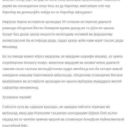
умумӣ ва хонандагони онҳо беш аз ду баробар, мактабҳои олӣ чор
баробар ва донишҷӯён зиёда аз се баробар афзудааст.
Имрӯзҳо барои истиқболи арзандаи 35-солагии истиқлоли давлатӣ
раванди ободонии Ватан бомаром идома дорад ва то рӯзи ин ҷашни
бузург боз даҳҳо ҳазор иншооти иқтисодиву иҷтимоӣ ва фарҳангиву
хизматрасонӣ ба истифода дода, садҳо ҳазор ҷойи нави корӣ таъсис дода
мешавад.
Бо эътимоди комил иброз медорам, ки мардуми шарифи кишвар, аз ҷумла
соҳибкорони бонангу номус, вакилони мардумӣ ва хизматчиёни давлатӣ
тамоми саъю талоши ватандӯстонаи худро минбаъд низ ба хотири амалӣ
намудани нақшаву барномаҳои қабулшуда, ободониву созандагии Ватани
маҳбубамон ва истиқболи арзандаи ин ҷашни мубораку муқаддаси миллӣ
сафарбар менамоянд.
Ҳозирини гиромӣ!
Сиёсати сулҳ ва «дарҳои кушода», ки ҷавҳари сиёсати хориҷии мо
мебошад, маҳз дар Иҷлосияи таърихии шонздаҳуми Шӯрои Олӣ эълон
гардид ва аз ҷониби ҷомеаи ҷаҳонӣ ва созмонҳои бонуфузи байналмилалӣ
пуштибонӣ ёфт.