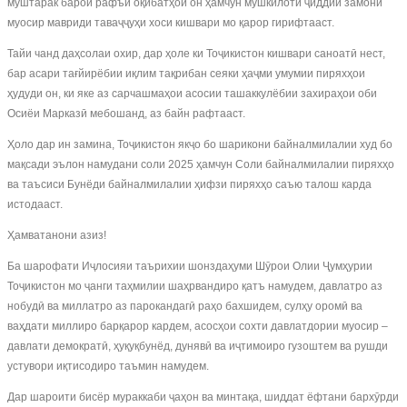
муштарак барои рафъи оқибатҳои он ҳамчун мушкилоти ҷиддии замони
муосир мавриди таваҷҷуҳи хоси кишвари мо қарор гирифтааст.
Тайи чанд даҳсолаи охир, дар ҳоле ки Тоҷикистон кишвари саноатӣ нест,
бар асари тағйирёбии иқлим тақрибан сеяки ҳаҷми умумии пиряхҳои
ҳудуди он, ки яке аз сарчашмаҳои асосии ташаккулёбии захираҳои оби
Осиёи Марказӣ мебошанд, аз байн рафтааст.
Ҳоло дар ин замина, Тоҷикистон якҷо бо шарикони байналмилалии худ бо
мақсади эълон намудани соли 2025 ҳамчун Соли байналмилалии пиряхҳо
ва таъсиси Бунёди байналмилалии ҳифзи пиряхҳо саъю талош карда
истодааст.
Ҳамватанони азиз!
Ба шарофати Иҷлосияи таърихии шонздаҳуми Шӯрои Олии Ҷумҳурии
Тоҷикистон мо ҷанги таҳмилии шаҳрвандиро қатъ намудем, давлатро аз
нобудӣ ва миллатро аз парокандагӣ раҳо бахшидем, сулҳу оромӣ ва
ваҳдати миллиро барқарор кардем, асосҳои сохти давлатдории муосир –
давлати демократӣ, ҳуқуқбунёд, дунявӣ ва иҷтимоиро гузоштем ва рушди
устувори иқтисодиро таъмин намудем.
Дар шароити бисёр мураккаби ҷаҳон ва минтақа, шиддат ёфтани бархӯрди