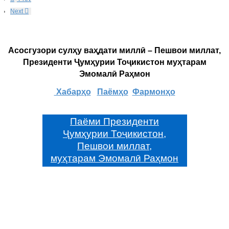
Next
Асосгузори сулҳу ваҳдати миллӣ – Пешвои миллат,
Президенти Ҷумҳурии Тоҷикистон муҳтарам
Эмомалӣ Раҳмон
Хабарҳо
Паёмҳо
Фармонҳо
Паёми Президенти
Ҷумҳурии Тоҷикистон,
Пешвои миллат,
муҳтарам Эмомалӣ Раҳмон