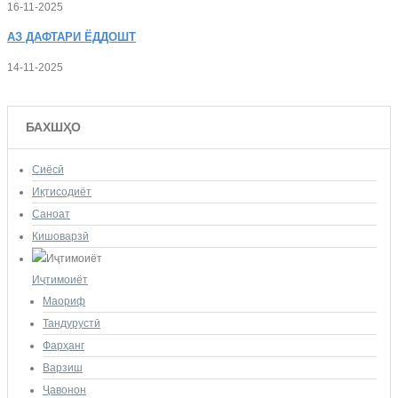
16-11-2025
АЗ
ДАФТАРИ ЁДДОШТ
14-11-2025
БАХШҲО
Сиёсӣ
Иқтисодиёт
Саноат
Кишоварзӣ
Иҷтимоиёт
Маориф
Тандурустӣ
Фарҳанг
Варзиш
Ҷавонон