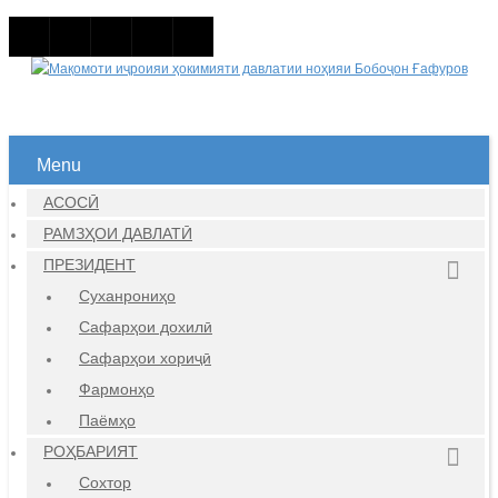
Menu
АСОСӢ
РАМЗҲОИ ДАВЛАТӢ
ПРЕЗИДЕНТ
Суханрониҳо
Сафарҳои дохилӣ
Сафарҳои хориҷӣ
Фармонҳо
Паёмҳо
РОҲБАРИЯТ
Сохтор