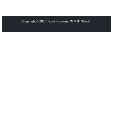
Copyright © 2026 Таҳияи сомона ТҶ МТИ "Кова"