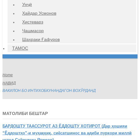
Унҷӣ
Ҳайдар Усмонов
Хистеварз
Чашмасор
Шаҳраки Ғафуров
ТАМОС
Home
НАВИД
ВАКИЛОН БО ИНТИХОБКУНАНДАГОН ВОХЎРДАНД
МАТОЛИБИ БЕШТАР
БАРДОШТУ
ТААССУРОТ АЗ ЁДДОШТУ ХОТИРОТ (Дар ҳошияи
“Ёддоштҳо”-и муҳаққиқ, сиёсатшинос ва адиби пуркори миллӣ
устод Саймумин Ятимов)