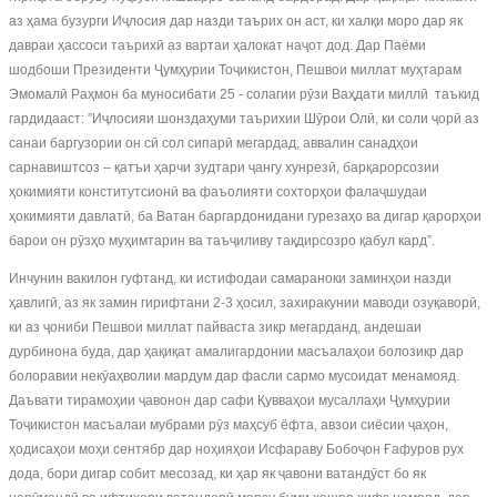
аз ҳама бузурги Иҷлосия дар назди таърих он аст, ки халқи моро дар як
давраи ҳассоси таърихӣ аз вартаи ҳалокат наҷот дод. Дар Паёми
шодбоши Президенти Ҷумҳурии Тоҷикистон, Пешвои миллат муҳтарам
Эмомалӣ Раҳмон ба муносибати 25 - солагии рӯзи Ваҳдати миллӣ таъкид
гардидааст: ”Иҷлосияи шонздаҳуми таърихии Шӯрои Олӣ, ки соли ҷорӣ аз
санаи баргузории он сӣ сол сипарӣ мегардад, аввалин санадҳои
сарнавиштсоз – қатъи ҳарчи зудтари ҷангу хунрезӣ, барқарорсозии
ҳокимияти конститутсионӣ ва фаъолияти сохторҳои фалаҷшудаи
ҳокимияти давлатӣ, ба Ватан баргардонидани гурезаҳо ва дигар қарорҳои
барои он рӯзҳо муҳимтарин ва таъҷиливу тақдирсозро қабул кард”.
Инчунин вакилон гуфтанд, ки истифодаи самараноки заминҳои назди
ҳавлигӣ, аз як замин гирифтани 2-3 ҳосил, захиракунии маводи озуқаворӣ,
ки аз ҷониби Пешвои миллат пайваста зикр мегарданд, андешаи
дурбинона буда, дар ҳақиқат амалигардонии масъалаҳои болозикр дар
болоравии некӯаҳволии мардум дар фасли сармо мусоидат менамояд.
Даъвати тирамоҳии ҷавонон дар сафи Қувваҳои мусаллаҳи Ҷумҳурии
Тоҷикистон масъалаи мубрами рӯз маҳсуб ёфта, авзои сиёсии ҷаҳон,
ҳодисаҳои моҳи сентябр дар ноҳияҳои Исфараву Бобоҷон Ғафуров рух
дода, бори дигар собит месозад, ки ҳар як ҷавони ватандӯст бо як