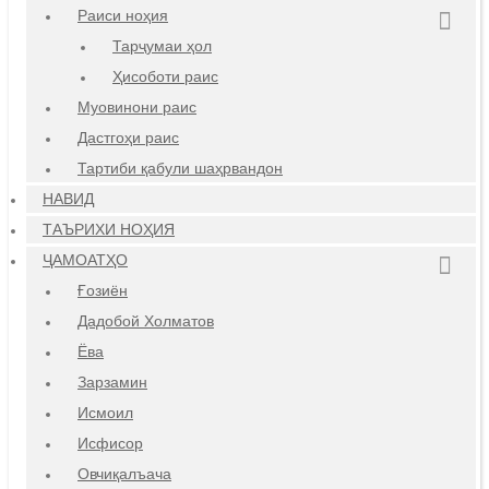
Раиси ноҳия
Тарҷумаи ҳол
Ҳисоботи раис
Муовинони раис
Дастгоҳи раис
Тартиби қабули шаҳрвандон
НАВИД
ТАЪРИХИ НОҲИЯ
ҶАМОАТҲО
Ғозиён
Дадобой Холматов
Ёва
Зарзамин
Исмоил
Исфисор
Овчиқалъача