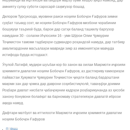
нерӯмандӣ ва ифтихори ватандорӣ марзу буми хешро ҳифз намояд, дар
амнияту сулҳу суботи саросарӣ саҳмгузор бошад.
Дилором Турсунзода, муовини раиси ноҳияи Бобоҷон Ғафуров зимни
суҳбат таъкид сохт, ки ноҳияи Бобоҷон Ғафуров мизбони чорабинии
бошукуҳи таърихӣ буда, барои дар сатҳи баланд ташкилу баргузор
намудани 30 - солагии Иҷлосияи 16 - уми Шӯрои Олии Ҷумҳурии
Тоҷикистон тамоми тадбирҳои судмандро роҳандозӣ намуда, дар татбиқу
амалигардонии масъалаҳои мавриди зикр аз имкониятҳои мавҷуда
истифода бурда истодааст.
Ӯғулой Латифӣ, мудири шуъбаи кор бо занон ва оилаи Мақомоти иҷроияи
ҳокимияти давлатии ноҳияи Бобоҷон Ғафуров, аз дастгириву ғамхориҳои
пайвастаи Ҳукумати Ҷумҳурии Тоҷикистон ҷиҳати баланд бардоштани
мақоми зан дар ҷомеа дар даврони соҳибистиқлолӣ, таваҷҷӯҳи доимии
Роҳбари давлат нисбати ҷабаҷокунии кадрҳои роҳбарикунанда аз ҳисоби
занону бонувони болаёқат ва барномаву стратегияҳои давлатӣ ибрози
ақида намуд.
Дафтари матбуот ва иттилооти Мақомоти иҷроияи ҳокимияти давлатии
ноҳияи Бобоҷон Ғафуров
Prev