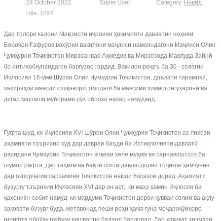
24 October 2022
Super User
Category:
Навид
Hits: 1287
Дар толори калони Мақомоти иҷроияи ҳокимияти давлатии ноҳияи
Бобоҷон Ғафуров вохӯрии вакилони маҷлиси намояндагони Маҷлиси Олии
Ҷумҳурии Тоҷикистон Мирзоанвар Аҳмедов ва Мирзозода Мавлуда Зайнӣ
бо интихобкунандагон баргузор гардид. Вакилон роҷеъ ба 30 - солагии
Иҷлосияи 16-уми Шӯрои Олии Ҷумҳурии Тоҷикистон, даъвати тирамоҳӣ,
захираҳои маводи озуқаворӣ, омодагӣ ба мавсими зимистонгузаронӣ ва
дигар масоили муборами рӯз ибрози назар намуданд.
Гуфта шуд, ки Иҷлосияи XVI Шӯрои Олии Ҷумҳурии Тоҷикистон аз лиҳози
аҳамияти таърихии худ дар давраи баъди ба Истиқлолияти давлатӣ
расидани Ҷумҳурии Тоҷикистон воқеаи хеле муҳим ва сарнавиштсоз ба
шумор рафта, дар таҳким ва бақои сохти давлатдории тоҷикон ҳамчунин
дар якпорчагии сарзамини Тоҷикистон нақши босазое дорад. Аҳамияти
бузургу таърихии Иҷлосияи XVI дар он аст, ки маҳз ҳамин Иҷлосия ба
ҷаҳониён собит намуд, ки мардуми Тоҷикистон дорои қувваи солим ва ақлу
заковати бузург буда, метавонад пеши роҳи ҳама гуна моҷароҷӯиҳоро
гирифта обрӯву нуфузи кишварро баланд бардорад. Дар ҳақиқат хизмати