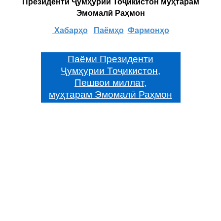
Президенти Ҷумҳурии Тоҷикистон муҳтарам
Эмомалӣ Раҳмон
Хабарҳо
Паёмҳо
Фармонҳо
Паёми Президенти
Ҷумҳурии Тоҷикистон,
Пешвои миллат,
муҳтарам Эмомалӣ Раҳмон