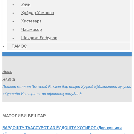
Унҷӣ
Ҳайдар Усмонов
Хистеварз
Чашмасор
Шаҳраки Ғафуров
ТАМОС
Home
НАВИД
Пешвои миллат Эмомалӣ Раҳмон дар шаҳри Хуҷанд Кӯдакистони хусусии
«Хуршеди Истиқлол»-ро ифтитоҳ намуданд
МАТОЛИБИ БЕШТАР
БАРДОШТУ
ТААССУРОТ АЗ ЁДДОШТУ ХОТИРОТ (Дар ҳошияи