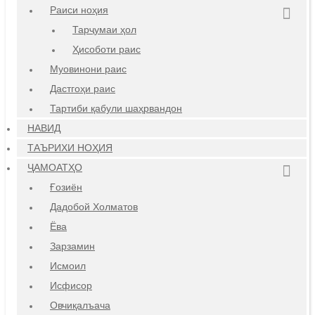
Раиси ноҳия
Тарҷумаи ҳол
Ҳисоботи раис
Муовинони раис
Дастгоҳи раис
Тартиби қабули шаҳрвандон
НАВИД
ТАЪРИХИ НОҲИЯ
ҶАМОАТҲО
Ғозиён
Дадобой Холматов
Ёва
Зарзамин
Исмоил
Исфисор
Овчиқалъача