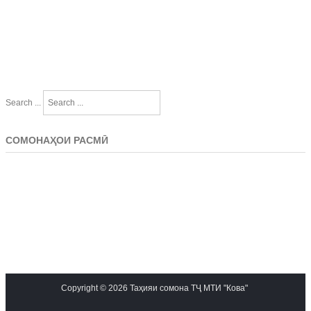
Search ...
СОМОНАҲОИ РАСМӢ
Copyright © 2026 Таҳияи сомона ТҶ МТИ "Кова"