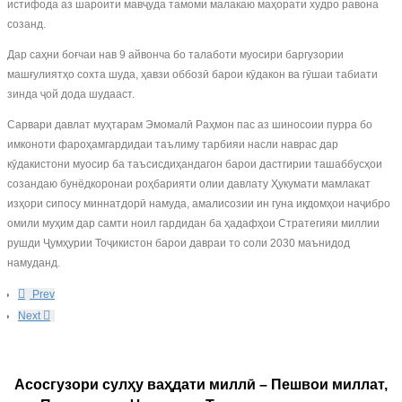
истифода аз шароити мавҷуда тамоми малакаю маҳорати худро равона
созанд.
Дар саҳни боғчаи нав 9 айвонча бо талаботи муосири баргузории
машғулиятҳо сохта шуда, ҳавзи оббозӣ барои кӯдакон ва гӯшаи табиати
зинда ҷой дода шудааст.
Сарвари давлат муҳтарам Эмомалӣ Раҳмон пас аз шиносоии пурра бо
имконоти фароҳамгардидаи таълиму тарбияи насли наврас дар
кӯдакистони муосир ба таъсисдиҳандагон барои дастгирии ташаббусҳои
созандаю бунёдкоронаи роҳбарияти олии давлату Ҳукумати мамлакат
изҳори сипосу миннатдорӣ намуда, амалисозии ин гуна иқдомҳои наҷибро
омили муҳим дар самти ноил гардидан ба ҳадафҳои Стратегияи миллии
рушди Ҷумҳурии Тоҷикистон барои давраи то соли 2030 маънидод
намуданд.
Prev
Next
Асосгузори сулҳу ваҳдати миллӣ – Пешвои миллат,