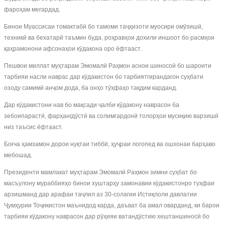
фароҳам мегардад.
Бинои Муассисаи томактабӣ бо тамоми таҷҳизоти муосири омӯзишӣ,
техникӣ ва бехатарӣ таъмин буда, роҳравҳои дохили иншоот бо расмҳои
қаҳрамонони афсонаҳои кӯдакона оро ёфтааст.
Пешвои миллат муҳтарам Эмомалӣ Раҳмон аснои шиносоӣ бо шароити
тарбияи насли наврас дар кӯдакистон бо тарбиятгирандагон суҳбати
озоду самимӣ анҷом дода, ба онҳо тӯҳфаҳо тақдим карданд.
Дар кӯдакистони нав бо мақсади ҷалби кӯдакону наврасон ба
зебоипарастӣ, фарҳангдӯстӣ ва солимгардонӣ толорҳои мусиқию варзишӣ
низ таъсис ёфтааст.
Боғча ҳамзамон дорои нуқтаи тиббӣ, ҳуҷраи логопед ва ошхонаи барҳаво
мебошад.
Президенти мамлакат муҳтарам Эмомалӣ Раҳмон зимни суҳбат бо
масъулону мураббияҳо бинои хуштарҳу замонавии кӯдакистонро туҳфаи
арзишманд дар арафаи таҷлил аз 30-солагии Истиқлоли давлатии
Ҷумҳурии Тоҷикистон маънидод карда, даъват ба амал оварданд, ки барои
тарбияи кӯдакону наврасон дар рӯҳияи ватандӯстию хештаншиносӣ бо