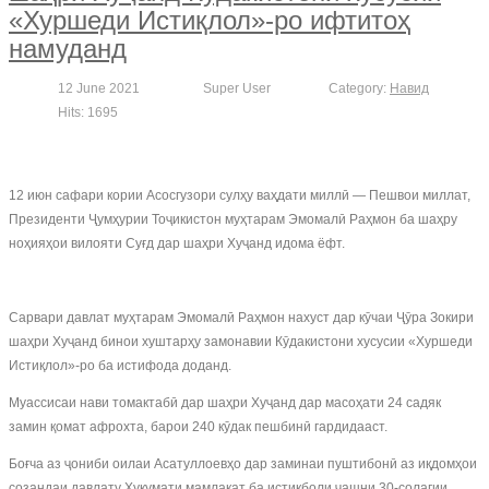
«Хуршеди Истиқлол»-ро ифтитоҳ
намуданд
12 June 2021
Super User
Category:
Навид
Hits: 1695
12 июн сафари кории Асосгузори сулҳу ваҳдати миллӣ — Пешвои миллат,
Президенти Ҷумҳурии Тоҷикистон муҳтарам Эмомалӣ Раҳмон ба шаҳру
ноҳияҳои вилояти Суғд дар шаҳри Хуҷанд идома ёфт.
Сарвари давлат муҳтарам Эмомалӣ Раҳмон нахуст дар кӯчаи Ҷӯра Зокири
шаҳри Хуҷанд бинои хуштарҳу замонавии Кӯдакистони хусусии «Хуршеди
Истиқлол»-ро ба истифода доданд.
Муассисаи нави томактабӣ дар шаҳри Хуҷанд дар масоҳати 24 садяк
замин қомат афрохта, барои 240 кӯдак пешбинӣ гардидааст.
Боғча аз ҷониби оилаи Асатуллоевҳо дар заминаи пуштибонӣ аз иқдомҳои
созандаи давлату Ҳукумати мамлакат ба истиқболи ҷашни 30-солагии