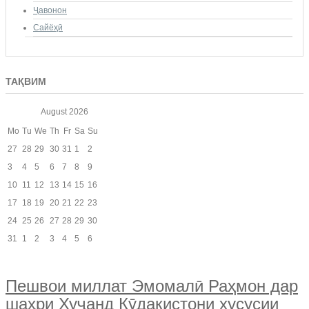
Ҷавонон
Сайёҳӣ
ТАҚВИМ
August
2026
Mo
Tu
We
Th
Fr
Sa
Su
27
28
29
30
31
1
2
3
4
5
6
7
8
9
10
11
12
13
14
15
16
17
18
19
20
21
22
23
24
25
26
27
28
29
30
31
1
2
3
4
5
6
Пешвои миллат Эмомалӣ Раҳмон дар
шаҳри Хуҷанд Кӯдакистони хусусии