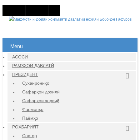
Menu
АСОСӢ
РАМЗҲОИ ДАВЛАТӢ
ПРЕЗИДЕНТ
Суханрониҳо
Сафарҳои дохилӣ
Сафарҳои хориҷӣ
Фармонҳо
Паёмҳо
РОҲБАРИЯТ
Сохтор