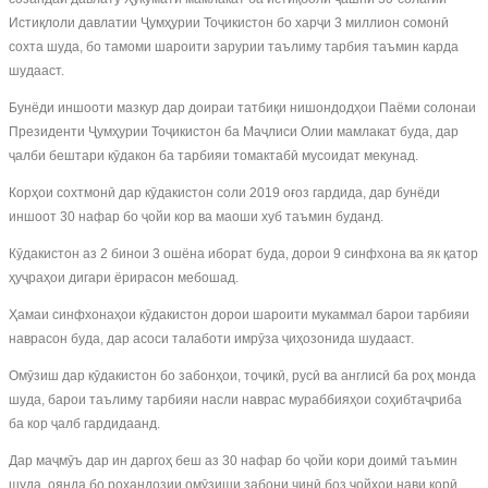
Истиқлоли давлатии Ҷумҳурии Тоҷикистон бо харҷи 3 миллион сомонӣ
сохта шуда, бо тамоми шароити зарурии таълиму тарбия таъмин карда
шудааст.
Бунёди иншооти мазкур дар доираи татбиқи нишондодҳои Паёми солонаи
Президенти Ҷумҳурии Тоҷикистон ба Маҷлиси Олии мамлакат буда, дар
ҷалби бештари кӯдакон ба тарбияи томактабӣ мусоидат мекунад.
Корҳои сохтмонӣ дар кӯдакистон соли 2019 оғоз гардида, дар бунёди
иншоот 30 нафар бо ҷойи кор ва маоши хуб таъмин буданд.
Кӯдакистон аз 2 бинои 3 ошёна иборат буда, дорои 9 синфхона ва як қатор
ҳуҷраҳои дигари ёрирасон мебошад.
Ҳамаи синфхонаҳои кӯдакистон дорои шароити мукаммал барои тарбияи
наврасон буда, дар асоси талаботи имрӯза ҷиҳозонида шудааст.
Омӯзиш дар кӯдакистон бо забонҳои, тоҷикӣ, русӣ ва англисӣ ба роҳ монда
шуда, барои таълиму тарбияи насли наврас мураббияҳои соҳибтаҷриба
ба кор ҷалб гардидаанд.
Дар маҷмӯъ дар ин даргоҳ беш аз 30 нафар бо ҷойи кори доимӣ таъмин
шуда, оянда бо роҳандозии омӯзиши забони чинӣ боз ҷойҳои нави корӣ