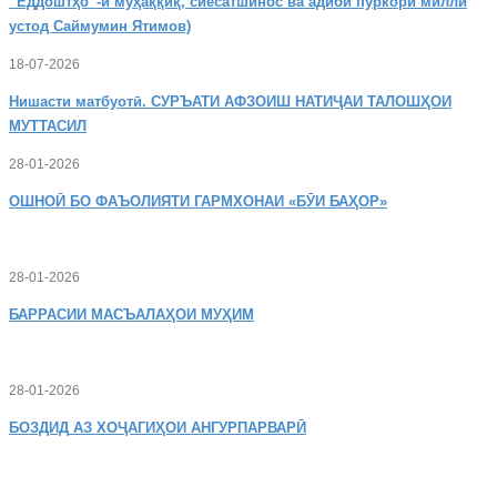
“Ёддоштҳо”-и муҳаққиқ, сиёсатшинос ва адиби пуркори миллӣ
устод Саймумин Ятимов)
18-07-2026
Нишасти
матбуотӣ. СУРЪАТИ АФЗОИШ НАТИҶАИ ТАЛОШҲОИ
МУТТАСИЛ
28-01-2026
ОШНОӢ
БО ФАЪОЛИЯТИ ГАРМХОНАИ «БӮИ БАҲОР»
28-01-2026
БАРРАСИИ МАСЪАЛАҲОИ МУҲИМ
28-01-2026
БОЗДИД
АЗ ХОҶАГИҲОИ АНГУРПАРВАРӢ