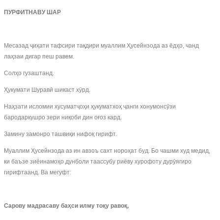
ПУРФИТНАВУ ШАР
Месазад ҷиҳати тафсири тақдири муаллим Ҳусейнзода аз ёдҳо, чанд
лаҳзаи дигар пеш равем.
Солҳо гузаштанд.
Ҳукумати Шуравӣ шикаст хӯрд.
Наҳзати исломии хусуматҷоҳи ҳукуматхоҳ ҷанги хонумонсӯзи
бародаркушро зери ниқоби дин оғоз кард.
Замину замонро ташвиқи нифоқ гирифт.
Муаллим Ҳусейнзода аз ин авзоъ сахт нороҳат буд. Бо чашми худ медид,
ки баъзе зиёинамоҳо дунболи таассубу риёву хурофоту дурӯягиро
гирифтаанд. Ва мегуфт:
Сарову мадрасаву баҳси илму тоқу равоқ,