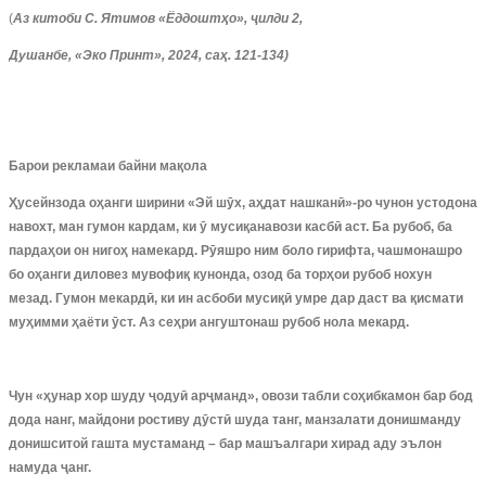
(
Аз китоби С. Ятимов «Ёддоштҳо», ҷилди 2,
Душанбе, «Эко Принт», 2024, саҳ. 121-134)
Барои рекламаи байни мақола
Ҳусейнзода оҳанги ширини «Эй шӯх, аҳдат нашканӣ»-ро чунон устодона
навохт, ман гумон кардам, ки ӯ мусиқанавози касбӣ аст. Ба рубоб, ба
пардаҳои он нигоҳ намекард. Рӯяшро ним боло гирифта, чашмонашро
бо оҳанги диловез мувофиқ кунонда, озод ба торҳои рубоб нохун
мезад. Гумон мекардӣ, ки ин асбоби мусиқӣ умре дар даст ва қисмати
муҳимми ҳаёти ӯст. Аз сеҳри ангуштонаш рубоб нола мекард.
Чун «ҳунар хор шуду ҷодуӣ арҷманд», овози табли соҳибкамон бар бод
дода нанг, майдони ростиву дӯстӣ шуда танг, манзалати донишманду
донишситой гашта мустаманд – бар машъалгари хирад аду эълон
намуда ҷанг.