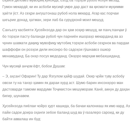
оҳанги диловез мувофиқ кунонда, озод ба торҳои рубоб нохун мезад.
Гумон мекардӣ, ки ин асбоби мусиқӣ умре дар даст ва қисмати муҳимми
ҳаёти ӯст. Аз сеҳри ангуштонаш рубоб нола мекард. Агар кас порчаи
шеърие донад, ҳатман, зери лаб ба сурудхонӣ моил мешуд.
Санъату касбияти Ҳусейнзода дар он ҳам зоҳир мешуд, ки панҷ панҷаи ӯ
бо торҳои пасту баланди рубоб чун парниён ишораҳо мекарданд ва аз
чунин шавкати дақиқу мувофиқу мутобиқ торҳои асбоби сеҳрнок ва пардаи
шаффофи он розҳои дили инсонро бо садоҳои гӯшнавоз ошкор
менамуданд. Ба онҳо посух медоданд. Онҳоро марҳам мебахшиданд.
Чун мусиқӣ анҷом ёфт, бобои Душам:
– Э, аҳсан! Офарин! Ту дар Язгулом ҳайф шудаӣ. Охир ҷойи туву асбобу
овози ту на танҳо ҳамин як дараи хурд аст. Шумо барин инсонҳоро ман
дастоварди тамоми мардуми Тоҷикистон мешуморам. Канӣ, акнун ду даҳан
бигир, шунавем.
Ҳусейнзода пиёлаи чойро ҳурт кашида, ба бачаи калониаш як имо кард. Аз
пайи садои доира оҳанги зебое баланд шуд ва ӯ ғазалеро сароид, ки ду
байти аввалаш ин буд: