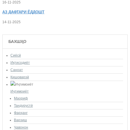
16-11-2025
АЗ
ДАФТАРИ ЁДДОШТ
14-11-2025
БАХШҲО
Сиёсӣ
Иқтисодиёт
Саноат
Кишоварзӣ
Иҷтимоиёт
Маориф
Тандурустӣ
Фарҳанг
Варзиш
Ҷавонон