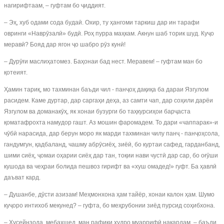
нагирифтаам, – гуфтам бо ҷиддият.
– Эҳ, хуб одами сода будаӣ. Охир, ту ҳангоми таркиш дар ин тарафи
овринги «Наврӯзалӣ» будӣ. Роҳ пурра маҳкам. Акнун шаб торик шуд. Куҷо
меравӣ? Бояд дар ягон ҷо шабро рӯз кунӣ!
– Дурӯғи маслиҳатомез. Баҳонаи бад нест. Меравем! – гуфтам ман бо
қотеият.
Ҳамин тариқ, мо тахминан баъди чил - панҷоҳ дақиқа ба дараи Язгулом
расидем. Каме дуртар, дар саргаҳи деҳа, аз самти чап, дар соҳили дарёи
Язгулом ва доманакӯҳ, як хонаи бузурги бо таҳкурсиҳои барҷаста
қоматафрохта намудор гашт. Аз мошин фаромадем. То дари «чаппарак»-и
чӯбӣ нарасида, дар берун моро як марди тахминан чилу панҷ - панҷоҳсола,
гандумгун, қадбаланд, чашму абрӯсиёҳ, зиёӣ, бо куртаи сафед, гарданбанд,
шими сиёҳ, ҷомаи оҳарии сиёҳ дар тан, тоқии нави чустӣ дар сар, бо оғӯши
кушода ва чеҳраи болида пешвоз гирифт ва «хуш омадед!» гуфт. Ба ҳавлӣ
даъват кард.
– Душанбе, дӯсти азизам! Меҳмонхона ҳам тайёр, хонаи калон ҳам. Шумо
куҷоро интихоб мекунед? – гуфта, бо меҳрубонии зиёд пурсид соҳибхона.
– Ҳусейнзода, мебахшед, ман рафиқи худро муаррифӣ накардам, – баъди