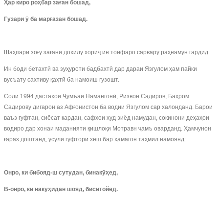
Ҳар киро роҳбар заған бошад,
Гузари ӯ ба марғазан бошад.
Шаҳпари зоғу зағани дохилу хориҷ ин тоифаро сарвару раҳнамун гардид.
Ин боди бетахтӣ ва зуҳуроти бадбахтӣ дар дараи Язгулом ҳам пайки
вусъату сахтиву қаҳтӣ ба намоиш гузошт.
Соли 1994 дастаҳои Ҷумъаи Намангонӣ, Ризвон Садиров, Баҳром
Садирову дигарон аз Афғонистон ба водии Язгулом сар халонданд. Барои
ваъз гуфтан, сиёсат кардан, сафҳои худ зиёд намудан, сокинони деҳаҳои
водиро дар хонаи маданияти қишлоқи Мотравн ҷамъ оварданд. Ҳамчунон
ғараз доштанд, усули гуфтори хеш бар ҳамагон таҳмил намоянд:
Онро, ки бибояд-ш сутудан, бинакӯҳед,
В-онро, ки накӯҳидан шояд, биситойед.