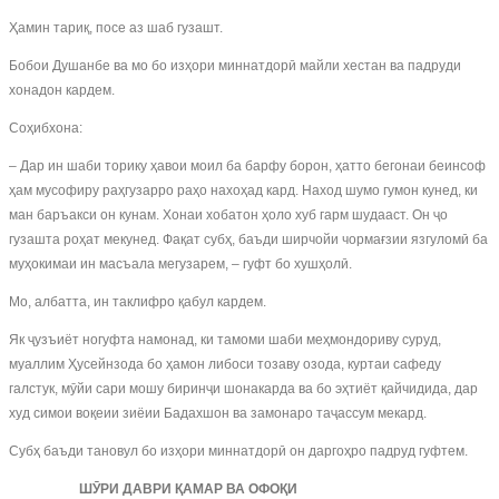
Ҳамин тариқ, посе аз шаб гузашт.
Бобои Душанбе ва мо бо изҳори миннатдорӣ майли хестан ва падруди
хонадон кардем.
Соҳибхона:
– Дар ин шаби торику ҳавои моил ба барфу борон, ҳатто бегонаи беинсоф
ҳам мусофиру раҳгузарро раҳо нахоҳад кард. Наход шумо гумон кунед, ки
ман баръакси он кунам. Хонаи хобатон ҳоло хуб гарм шудааст. Он ҷо
гузашта роҳат мекунед. Фақат субҳ, баъди ширчойи чормағзии язгуломӣ ба
муҳокимаи ин масъала мегузарем, – гуфт бо хушҳолӣ.
Мо, албатта, ин таклифро қабул кардем.
Як ҷузъиёт ногуфта намонад, ки тамоми шаби меҳмондориву суруд,
муаллим Ҳусейнзода бо ҳамон либоси тозаву озода, куртаи сафеду
галстук, мӯйи сари мошу биринҷи шонакарда ва бо эҳтиёт қайчидида, дар
худ симои воқеии зиёии Бадахшон ва замонаро таҷассум мекард.
Субҳ баъди тановул бо изҳори миннатдорӣ он даргоҳро падруд гуфтем.
ШӮРИ ДАВРИ ҚАМАР ВА ОФОҚИ