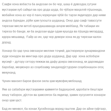
Сақфи хона вобаста ба андозаи он бо чор, шаш ё дувоздаҳ сутуни
мустаҳкам хуб сайқал ва оро дода шуда, бо чӯбҳои маҳаллӣ пӯшонида,
мобайни хона аз чор ё панҷ чоркунҷаи чӯбӣ бо тарзи якдигарро дар ними
андоза буридан, рӯйи ҳам гузошта шудаанд. Онҳо дар сақф тавассути
тирезаи мисли китоб кушодашаванда анҷом меёбанд. Як табақаи ин
тиреза бо банде, ки ба андозаи қади одам кушода ва пӯшида мегардад,
идора мешавад. Ғайр аз ин, ҳар чор девори хона як-ду тирезаи калон
дорад.
Хонаҳо бо ҳар гуна овезаҳои миллии тоҷикӣ, дасткориҳои ҳунармандони
худи хонадон ва минтақа оро дода шудаанд. Дар ҳар хона асбобҳои
мусиқӣ – дутору сетору ғижжак ва дафу доира овезонанд, ки даромадан
баробар, меҳмонро аз соҳибзавқу зиндагидӯстдории соҳибонашон огоҳ
мекунанд.
Чунин манзил барои фазои оила ҳам мувофиқ мебошад.
Яке аз сабабҳои мустаҳкамии қавмияти бадахшонӣ, қаробати бештари
хешу таборон, дӯстон ва ҳамсоягон ба якдигар, ҳамин хусусияти хонаҳои
онҳо ҳам ҳаст.
Бад ин минвол, ба хонаи Ҳусейнзода ворид гаштем. Дар он айни гуфтаҳо,