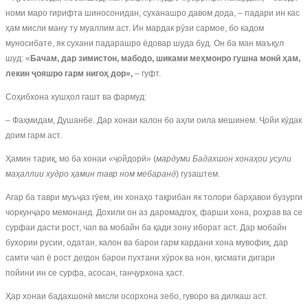
номи маро гирифта шиносонидан, суханашро давом дода, – падари ин кас
ҳам мисли ману ту муаллим аст. Ин мардак рӯзи сармое, бо кадом
муносибате, як сухани падарашро ёдовар шуда буд. Он ба ман маъқул
шуд: «
Бачам, дар зимистон, мабодо, шиками меҳмонро гушна монӣ ҳам,
лекин ҷояшро гарм нигоҳ дор»,
– гуфт.
Соҳибхона хушҳол гашт ва фармуд:
– Фаҳмидам, Душанбе. Дар хонаи калон бо аҳли оила мешинем. Ҷойи кӯдак
доим гарм аст.
Ҳамин тариқ, мо ба хонаи «ҷойдорӣ» (
мардуми Бадахшон хонаҳои усули
маҳаллии худро ҳамин тавр ном мебаранд
) гузаштем.
Агар ба таври муъҷаз гӯем, ин хонаҳо тақрибан як толори барҳавои бузурги
чоркунҷаро мемонанд. Дохили он аз даромадгоҳ, фарши хона, роҳрав ва се
сурфаи дасти рост, чап ва мобайн ба қади зону иборат аст. Дар мобайн
бухории русии, одатан, калон ва барои гарм кардани хона мувофиқ, дар
самти чап ё рост дегдон барои пухтани хӯрок ва нон, қисмати дигари
пойини ин се сурфа, асосан, ганҷурхона ҳаст.
Ҳар хонаи бадахшонӣ мисли осорхона зебо, гуворо ва дилкаш аст.