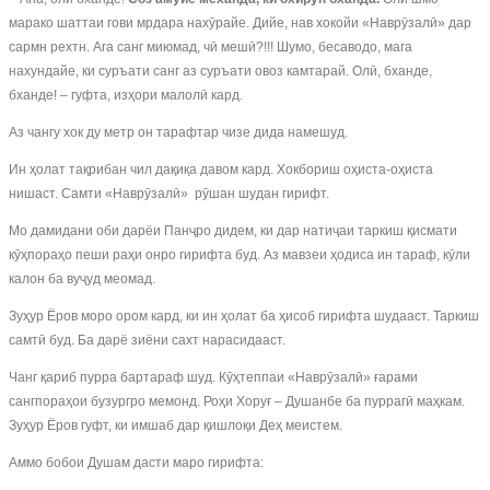
марако шаттаи гови мрдара нахӯрайе. Дийе, нав хокойи «Наврӯзалӣ» дар
сармн рехтн. Ага санг миюмад, чӣ мешӣ?!!! Шумо, бесаводо, мага
нахундайе, ки суръати санг аз суръати овоз камтарай. Олӣ, бханде,
бханде! – гуфта, изҳори малолӣ кард.
Аз чангу хок ду метр он тарафтар чизе дида намешуд.
Ин ҳолат тақрибан чил дақиқа давом кард. Хокбориш оҳиста-оҳиста
нишаст. Самти «Наврӯзалӣ» рӯшан шудан гирифт.
Мо дамидани оби дарёи Панҷро дидем, ки дар натиҷаи таркиш қисмати
кӯҳпораҳо пеши раҳи онро гирифта буд. Аз мавзеи ҳодиса ин тараф, кӯли
калон ба вуҷуд меомад.
Зуҳур Ёров моро ором кард, ки ин ҳолат ба ҳисоб гирифта шудааст. Таркиш
самтӣ буд. Ба дарё зиёни сахт нарасидааст.
Чанг қариб пурра бартараф шуд. Кӯҳтеппаи «Наврӯзалӣ» ғарами
сангпораҳои бузургро мемонд. Роҳи Хоруғ – Душанбе ба пуррагӣ маҳкам.
Зуҳур Ёров гуфт, ки имшаб дар қишлоқи Деҳ меистем.
Аммо бобои Душам дасти маро гирифта: