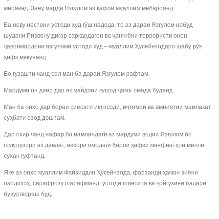
меравад. Зану марди Язгулом аз қафои муаллим мебароянд.
Ба неву нестони устоди худ гӯш надода, то аз дараи Язгулом нобуд
шудани Ризвону дигар саркардагон ва ҷангиёни террористи онон,
ҷавонмардони язгуломӣ устоди худ – муаллим Ҳусейнзодаро шабу рӯз
ҳифз мекунанд.
Бо гузашти чанд сол ман ба дараи Язгулом рафтам.
Мардуми он диёр дар як майдони кушод ҷамъ омада буданд.
Ман ба онҳо дар бораи сиёсати иқтисодӣ, иҷтимоӣ ва амниятии мамлакат
суҳбати озод доштам.
Дар охир чанд нафар бо намояндагӣ аз мардуми водии Язгулом бо
шукргузорӣ аз давлат, изҳори омодагӣ барои ҳифзи манфиатҳои миллӣ
сухан гуфтанд.
Яке аз онҳо муаллим Файзиддин Ҳусейнзода, фарзанди ҳамон зиёии
озодихоҳ, сарафрозу шарафманд, устоди шинохта ва ҷойгузини падари
бузургвораш буд.