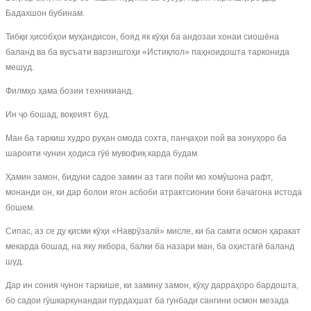
Бадахшон бубинам.
Тибқи ҳисобҳои муҳандисон, бояд як кӯҳи ба андозаи хонаи сиошёна
баланд ва ба вусъати варзишгоҳи «Истиқлол» паҳноидошта тарконида
мешуд.
Филмҳо ҳама бозии техникианд.
Ин ҷо бошад, воқеият буд.
Ман ба таркиш худро руҳан омода сохта, панҷаҳои пой ва зонуҳоро ба
шароити чунин ҳодиса гӯё мувофиқ карда будам.
Ҳамин замон, бидуни садое замин аз таги пойи мо хомӯшона рафт,
монанди он, ки дар болои ягон асбоби атрактсионии боғи бачагона истода
бошем.
Сипас, аз се ду қисми кӯҳи «Наврӯзалӣ» мисле, ки ба самти осмон ҳаракат
мекарда бошад, на яку якбора, балки ба назари ман, ба оҳистагӣ баланд
шуд.
Дар ин сония чунон таркише, ки замину замон, кӯҳу дарраҳоро бардошта,
бо садои гӯшкаркунандаи пурдаҳшат ба гунбади сангини осмон мезада