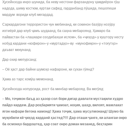
Ҳусейнзода инро шунида, ба неву нестони фарзандону ҳамдиёрон гӯш
надода, шиму костюм, куртаи сафед, гарданбанд пӯшида, пешопеши
мардум вориди клуб мегардад.
Саркардагони террористон чун мебинанд, ки сокинон базӯру нозӯру
ихтиёрӣ дар клуб ҷамъ шудаанд, ба саҳна мебароянд. Ҳамаро ба
пайвастан ба «лашкари озодибахши ислом», ба «ҷиҳод»-у куштору несту
нобуд кардани «кофирон»-у «муртадҳо»-ву «мунофиқон»-у «тоғутҳо»
даъват мекунанд.
Дар охир мепурсанд:
– Оё ҳаст дар байни шумоҳо нафароне, ки сухан гӯянд?
Ҳама аз тарс хомӯш мемонанд.
Ҳусейнзода нопурсида, рост ба минбар мебарояд. Ва мегӯяд:
–
Мо, тоҷикон баъд аз ҳазор сол бори дигар давлати мустақили худро
пайдо кардем. Дар роҳбария
т
и
ҷамоат,
ноҳия, шаҳр, вилоят, мамлакат
ягон нафари бегона намонд! Ҳама тоҷик, ҳама мусулмонанд! Шумо ба
муқобили кӣ ҷиҳод карданӣ ҳастед?
!!!
Дар
оташи
ҷанге, ки алангаи онро
ба осмонҳо бардоштед
, ҳар соат онро доман мезанед,
беҳтарин