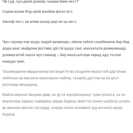
Чӣ суд, чун дили донову чашми бино нест?
Сарои қозии Язд арчӣ манбаи фазл аст,
Хилоф нест, ки илми назар дар он ҷо нест.
Чун «ҳунар хор шуду ҷодуӣ арҷманд», овози табли соҳибкамон бар бод
дода нанг, майдони ростиву дӯстӣ шуда танг, манзалати донишманду
донишситой гашта мустаманд – бар машъалгари хирад аду эълон
намуда ҷанг.
Ташвиқгарони мардонагиву ватандӯстӣ ва озодагию ворастагӣ дар кӯчаю
хиёбонҳо ва манзилу маконашон пайгир, таъқибу дастгир ва ба қатл
расонида мешуданд.
Майли морони Заҳҳоки давр, ки ду-се аҷнабисиришт тухм гузошта, аз он
морбачаву аждаҳо парвариш карда буданд, майл ба лонаи шаҳбозу шоҳин
ва мағзҳои миллат густурда, онҳоро ғизои лоямавти худ интихоб карда
буданд.