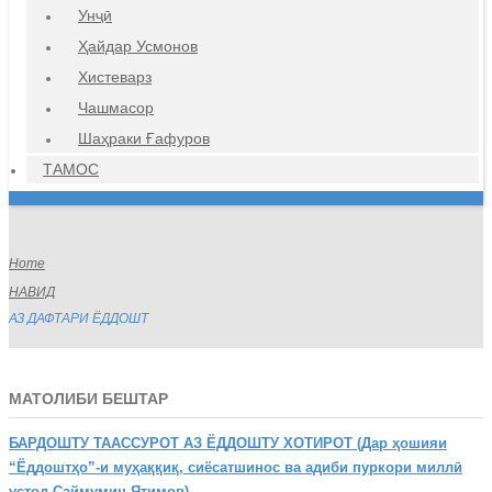
Унҷӣ
Ҳайдар Усмонов
Хистеварз
Чашмасор
Шаҳраки Ғафуров
ТАМОС
Home
НАВИД
АЗ ДАФТАРИ ЁДДОШТ
МАТОЛИБИ БЕШТАР
БАРДОШТУ
ТААССУРОТ АЗ ЁДДОШТУ ХОТИРОТ (Дар ҳошияи
“Ёддоштҳо”-и муҳаққиқ, сиёсатшинос ва адиби пуркори миллӣ
устод Саймумин Ятимов)