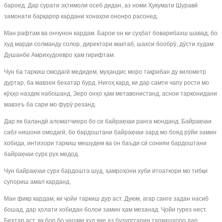
бароед. Дар сурати эҳтимоли осеб дидан, аз номи Ҳукумати Шуравӣ
замонати барқарор кардани хонаҳои ононро расонед.
Ман рафтам ва ончунон кардам. Барои он ки суҳбат боварибахш шавад, бо
худ марди солманду солор, директори мактаб, шахси бообрӯ, дӯсти худам
Душанбе Амрихудоевро ҳам гирифтам.
Чун ба таркиш омодагӣ медидем, муҳандис моро тақрибан ду километр
дуртар, ба мавзеи бехатар бурд. Нигоҳ кард, ки дар самти чапу рости мо
кӯҳҳо наздик набошанд. Зеро онҳо ҳам метавонистанд, аснои тарконидани
мавзеъ ба сари мо фурӯ резанд.
Дар як баландӣ аломатчиеро бо се байрақчаи ранга монданд. Байрақчаи
сабз нишони омодагӣ, бо бардоштани байрақчаи зард мо бояд рӯйи замин
хобида, интизори таркиш мешудем ва он баъди сӣ сонияи бардоштани
байрақчаи сурх рух медод.
Чун байрақчаи сурх бардошта шуд, ҳамроҳони хуби итоаткори мо тибқи
супориш амал карданд.
Ман фикр кардам, ки ҷойи таркиш дур аст. Дуюм, агар санге задан насиб
бошад, дар ҳолати хобидан болои замин ҳам мезанад. Ҷойи гурез нест.
Беҳтар аст, як бор бо чашми худ яке аз бузургтарин таркишҳоро дар