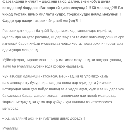
фарзандони миллат
–
шахсони ғаюр, далер, зиёӣ но
буд
шуда
истодаанд! Фардо ин Ватанро кӣ ҳифз
мекунад?!!! Кӣ месозад?!!! Бо
ҷиҳод гуфтан, шумо миллати худро, тоҷики худро нобуд мекунед!!!
Фардо дар назди таърих чӣ ҷавоб мегӯед?!!!
Ризвони қотил даст ба ҷайб бурда, мехоҳад таппончаро гирифта,
муаллимро ба қатл расонад, ки дар якҷоягӣ тамоми ҷавонмардони ғаюри
язгуломӣ барои ҳифзи муаллим аз ҷойҳо хеста, пеши роҳи ин ғоратгари
одамкушро мегиранд.
Мӯйсафедон, пиронсолон зораву илтимос мекунанд, ки онҳоро кушанд,
аммо ба муаллим Ҳусейнзода кордор нашаванд.
Чун авбоши одамкуши хатонасаб мебинад, ки язгуломиҳо ҳама
паҳлавонсурату бузургсиратанд ва шояд дар «ҷиҳод»-и ӯ имкони
истифодаи онон ҳам пайдо шавад ва ё ҳадди ақал, худи ӯ аз ин дара ҷон
ба саломат барад, дандон хоида, таппончаро дар ғилоф меандозад.
Фармон медиҳад, ки ҳама дар ҷойҳои худ шинанд ва истеҳзоомез
мепурсад:
– Ҳа, муаллим! Боз чизи гуфтании дигар доред?!!!
Муаллим: