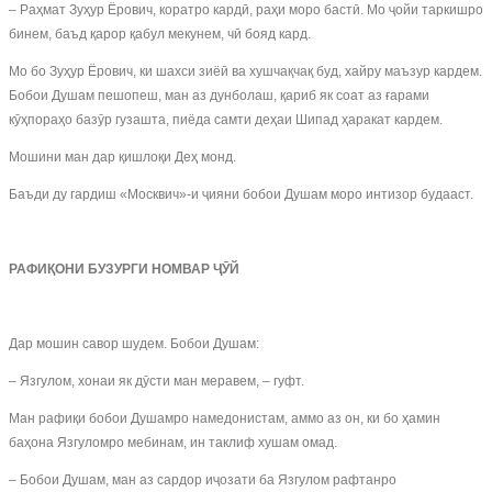
– Раҳмат Зуҳур Ёрович, коратро кардӣ, раҳи моро бастӣ. Мо ҷойи таркишро
бинем, баъд қарор қабул мекунем, чӣ бояд кард.
Мо бо Зуҳур Ёрович, ки шахси зиёӣ ва хушчақчақ буд, хайру маъзур кардем.
Бобои Душам пешопеш, ман аз дунболаш, қариб як соат аз ғарами
кӯҳпораҳо базӯр гузашта, пиёда самти деҳаи Шипад ҳаракат кардем.
Мошини ман дар қишлоқи Деҳ монд.
Баъди ду гардиш «Москвич»-и ҷияни бобои Душам моро интизор будааст.
РАФИҚОНИ БУЗУРГИ НОМВАР ҶӮЙ
Дар мошин савор шудем. Бобои Душам:
– Язгулом, хонаи як дӯсти ман меравем, – гуфт.
Ман рафиқи бобои Душамро намедонистам, аммо аз он, ки бо ҳамин
баҳона Язгуломро мебинам, ин таклиф хушам омад.
– Бобои Душам, ман аз сардор иҷозати ба Язгулом рафтанро