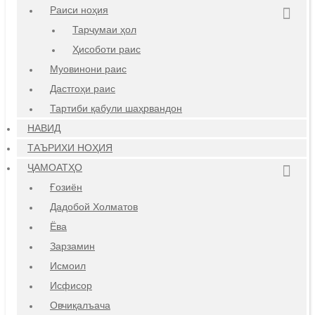
Раиси ноҳия
Тарҷумаи ҳол
Ҳисоботи раис
Муовинони раис
Дастгоҳи раис
Тартиби қабули шаҳрвандон
НАВИД
ТАЪРИХИ НОҲИЯ
ҶАМОАТҲО
Ғозиён
Дадобой Холматов
Ёва
Зарзамин
Исмоил
Исфисор
Овчиқалъача