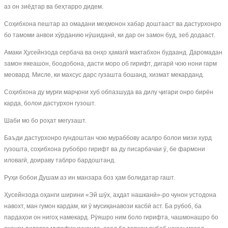
аз он зиёдтар ва беҳтарро дидем.
Соҳибхона пештар аз омадани меҳмонон хабар доштааст ва дастурхонро
бо тамоми анвои хӯрданию нӯшиданӣ, ки дар он замон буд, зеб додааст.
Амаки Ҳусейнзода сербача ва онҳо ҳамагӣ мактабхон будаанд. Даромадан
замон якеашон, боодобона, дасти моро об гирифт, дигарӣ чою нони гарм
меовард. Мисле, ки махсус дарс гузашта бошанд, хизмат мекарданд.
Соҳибхона ду мурғи марҷони хуб обпазшуда ва дилу ҷигари онро бирён
карда, болои дастурхон гузошт.
Шаби мо бо роҳат мегузашт.
Баъди дастурхонро ғундоштан чою мураббову асалро болои мизи хурд
гузошта, соҳибхона рубобро гирифт ва ду писарбачаи ӯ, бе фармони
иловагӣ, доираву таблро бардоштанд.
Руҳи бобои Душам аз ин манзара боз ҳам болидатар гашт.
Ҳусейнзода оҳанги ширини «Эй шӯх, аҳдат нашканӣ»-ро чунон устодона
навохт, ман гумон кардам, ки ӯ мусиқанавози касбӣ аст. Ба рубоб, ба
пардаҳои он нигоҳ намекард. Рӯяшро ним боло гирифта, чашмонашро бо