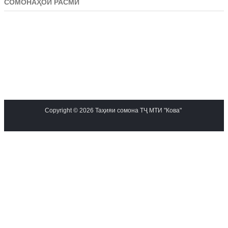
СОМОНАҲОИ РАСМӢ
Copyright © 2026 Таҳияи сомона ТҶ МТИ "Кова"