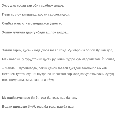
Хезу дар косаи зар оби тарабнок андоз,
Пештар з-он ки шавад, косаи сар хокандоз.
Оқибат манзили мо водии хомӯшон аст,
Ҳолиё ғулғула дар гунбади афлок андоз.
..
Ҳамин тариқ, Ҳусейнзода ду-се ғазал хонд. Рубобро ба бобои Душам дод.
Ман навозишу сурудхонии дӯсти рӯшонии худро хуб медонистам. Ӯ бошад:
– Майлаш, Ҳусейнзода, лекин ҳамон ғазали дӯстдоштаамонро бо ҳам
мехонем гуфта, оҳанги шӯхро ба навохтан сар кард ва ҷураҳои ҷонӣ суруд
оғоз намуданд, ки матлааш ин буд:
Мутриби хушнаво бигӯ, тоза ба тоза, нав ба нав,
Бодаи дилкушо биҷӯ, тоза ба тоза, нав ба нав.