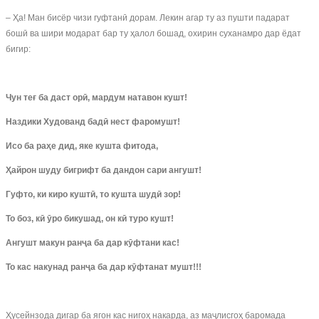
– Ҳа! Ман бисёр чизи гуфтанӣ дорам. Лекин агар ту аз пушти падарат
бошӣ ва шири модарат бар ту ҳалол бошад, охирин суханамро дар ёдат
бигир:
Чун теғ ба даст орӣ, мардум натавон кушт!
Наздики Худованд бадӣ нест фаромуш
т
!
Исо ба раҳе дид, яке кушта фитода,
Ҳайрон шуду бигрифт ба дандон сари ангушт!
Гуфто, ки киро куштӣ, то кушта шудӣ зор!
То боз, кӣ ӯро бикушад, он кӣ туро кушт!
Ангушт макун ранҷа ба дар кӯфтани кас!
То кас накунад ранҷа ба дар кӯфтанат мушт!!!
Ҳусейнзода дигар ба ягон кас нигоҳ накарда, аз маҷлисгоҳ баромада