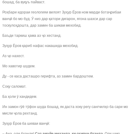
бошад, ба вуқуъ пайваст.
Роҳбари идораи геологияи вилоят Зуҳур Ёров ном марди ботаҷрибаи
ванҷӣ бо мо буд. Ӯ низ дар қатори дигарон, ягона шахси дар сар
тоскулоҳдошта, дар замин ба шикам мехобид.
Баъди таркиш ҳама аз ҷо хестанд.
Зуҳур Ёров қариб нафас накашида мехобид.
Аз ҷо нахест.
Мо хавотир шудем.
Ду - се каса дасташро гирифта, аз замин бардоштем.
Соқу саломат.
Ба ҳоли ӯ хандидем.
Ин замон гӯё тӯфон шуда бошад, як даста хоку регу сангчилҳо ба сари мо
мисли ҷола рехтанд.
Зуҳур Ёров ба шеваи ванҷӣ:
– Ана, оли бханде!
Соз амуйе механда, ки охирун бханда.
Оли шмо