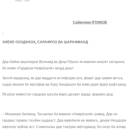
Hits: 709
Саймумин ЯТИМОВ
ЗИЁИЕ ОЗОДИХОҲ, САРАФРОЗ ВА ШАРАФМАНД
Дар байни қишлоқҳои Вознавд ва Деҳи Рӯшон як мавзеи ниҳоят хатарнок,
бо номи «Гардиши Наврӯзалӣ» вуҷуд дошт.
Ҳисоб кардаанд, ки дар муддати истифодаи роҳ, фақат дар ҳамин қитъа,
садҳо мошин бо мусофир ва бору бандашон ба коми дарё фурӯ рафтаанд.
Як рӯзи зимистон сардори шуъба маро даъват карда, фармон дод:
– Мошинро бигиред. Таъҷилан ба мавзеи «Наврӯзалӣ» равед. Дар он
гардиш таркиш таъйин шудааст. Дар муқобили ин мавзеъ, деҳаи Нешдори
афғонҳо ҷойгир аст. Сокинонаш дар таҳлука афтодаанд. Бо онҳо ба алоқа