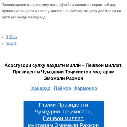
Ташвиқгарони мардонагиву ватандӯстӣ ва озодагию ворастагӣ дар
кӯчаю хиёбонҳо ва манзилу маконашон пайгир, таъқибу дастгир ва ба
қатл расонида мешуданд.
Prev
Next
Асосгузори сулҳу ваҳдати миллӣ – Пешвои миллат,
Президенти Ҷумҳурии Тоҷикистон муҳтарам
Эмомалӣ Раҳмон
Хабарҳо
Паёмҳо
Фармонҳо
Паёми Президенти
Ҷумҳурии Тоҷикистон,
Пешвои миллат,
муҳтарам Эмомалӣ Раҳмон