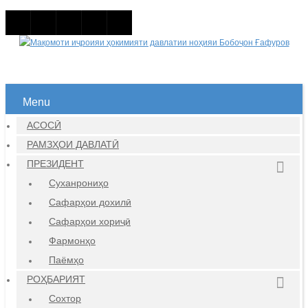
Menu
АСОСӢ
РАМЗҲОИ ДАВЛАТӢ
ПРЕЗИДЕНТ
Суханрониҳо
Сафарҳои дохилӣ
Сафарҳои хориҷӣ
Фармонҳо
Паёмҳо
РОҲБАРИЯТ
Сохтор