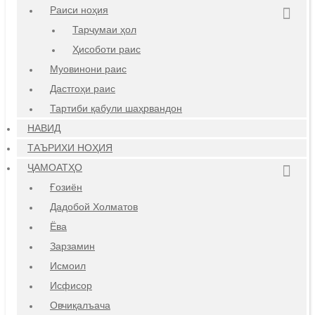
Раиси ноҳия
Тарҷумаи ҳол
Ҳисоботи раис
Муовинони раис
Дастгоҳи раис
Тартиби қабули шаҳрвандон
НАВИД
ТАЪРИХИ НОҲИЯ
ҶАМОАТҲО
Ғозиён
Дадобой Холматов
Ёва
Зарзамин
Исмоил
Исфисор
Овчиқалъача