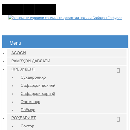
Menu
АСОСӢ
РАМЗҲОИ ДАВЛАТӢ
ПРЕЗИДЕНТ
Суханрониҳо
Сафарҳои дохилӣ
Сафарҳои хориҷӣ
Фармонҳо
Паёмҳо
РОҲБАРИЯТ
Сохтор