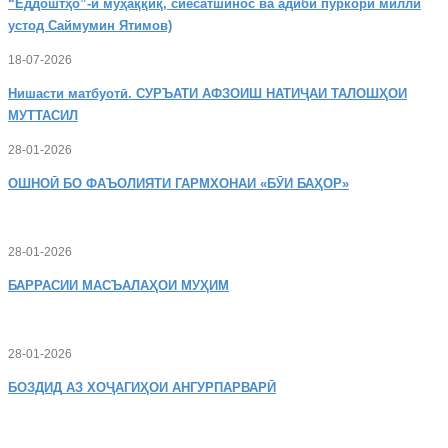
“Ёддоштҳо”-и муҳаққиқ, сиёсатшинос ва адиби пуркори миллӣ
устод Саймумин Ятимов)
18-07-2026
Нишасти
матбуотӣ. СУРЪАТИ АФЗОИШ НАТИҶАИ ТАЛОШҲОИ
МУТТАСИЛ
28-01-2026
ОШНОӢ
БО ФАЪОЛИЯТИ ГАРМХОНАИ «БӮИ БАҲОР»
28-01-2026
БАРРАСИИ МАСЪАЛАҲОИ МУҲИМ
28-01-2026
БОЗДИД
АЗ ХОҶАГИҲОИ АНГУРПАРВАРӢ