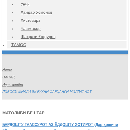
Унҷӣ
Ҳайдар Усмонов
Хистеварз
Чашмасор
Шаҳраки Ғафуров
ТАМОС
Home
НАВИД
Иҷтимоиёт
ЛИБОСИ МИЛЛӢ ЯК РУКНИ ФАРҲАНГИ МИЛЛАТ АСТ
МАТОЛИБИ БЕШТАР
БАРДОШТУ
ТААССУРОТ АЗ ЁДДОШТУ ХОТИРОТ (Дар ҳошияи