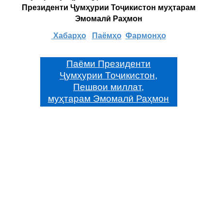
Президенти Ҷумҳурии Тоҷикистон муҳтарам
Эмомалӣ Раҳмон
Хабарҳо
Паёмҳо
Фармонҳо
Паёми Президенти
Ҷумҳурии Тоҷикистон,
Пешвои миллат,
муҳтарам Эмомалӣ Раҳмон