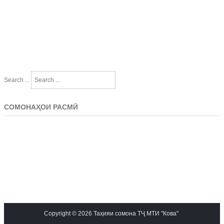
Search ...
СОМОНАҲОИ РАСМӢ
Copyright © 2026 Таҳияи сомона ТҶ МТИ "Кова"