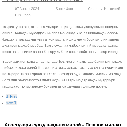
07 August 2024
Super User
Category:
Иҷтимоиёт
Hits: 9566
Таърих гувоҳ аст, ки зан ва модари тоҷик дар ҳама давру замон посдори
оину анъанаҳои муқаддаси миллат мебошад. Яке аз нишонаҳои асосии
фарҳангу тамаддуни миллатҳои мухталифи дунё либоси миллии занону
духтарон маҳсуб меёбад. Вақте сухан аз либоси миллӣ меравад, ҳатман
пеши назар симои занон бо сару либоси хосаи зебо пеши назар меояд.
Барои ҳамагон равшан аст, ки дар Тоҷикистони азиз дар байни минтақаҳо
либосҳои хоси миллӣ ба амсоли атласу адрас, чакану алоча ва гулдузиҳои
нотакроре, ки чашмрабо аст хеле овозадор буда, либоси миллии мо маҳз
бо ҳамин рангу ҷилоҳои минтақаҳои кишвари мо дар ҷаҳон муаррифӣ
гардидааст, ки мо занону бонувон аз он ҳамеша ифтихор дорем.
Prev
Next
Асосгузори сулҳу ваҳдати миллӣ – Пешвои миллат,